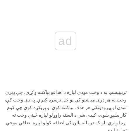
ad
تریپټیسټ به د وخت مودې لپاره د اهدافو بیاکتنه وکړي، چې ډیری
وخت په هر دری میاشتو کې یو ځل ترسره کیږي. په دې وخت کې،
تمدن او پیرودونکي هر هدف بیاکتنه کوي او پریکړه کوي چې کوم
کار بشپړ شوی، کیدی شي د السته راوړلو لپاره ځینې وخت ته
اړتیا ولري، او که درملنه پالن کې اضافه کولو لپاره اضافي موخې
ته اړتیا وي.