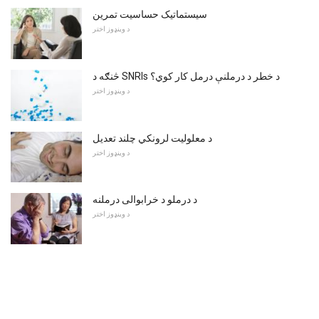
سیستماتیک حساسیت تمرین
د وینډوز اختر
څنګه د SNRIs د خطر د درملنې درمل کار کوي؟
د وینډوز اختر
د معلولیت لرونکي چلند تعدیل
د وینډوز اختر
د درملو د خرابوالی درملنه
د وینډوز اختر