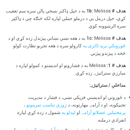
هدف # 1b:
Melissa به د خپل ډاکتر نسخې پالن سره سم تعقیب
کړي، خپل درمل یې د درملو حملې لپاره لکه څنګه چې د ډاکټر
سره الرښوونه کوي.
هدف # 1c:
Melissa به د هغه نښې نښانې پیژندل زده کړي او د
ځورونکي برید ڈائری په
کارولو سره د هغه تجربو نظارت کولو
څخه د پیژندو پیژني.
هدف # 1:
Melissa به د فشارونو او اندیښنو د کمولو لپاره د
مبارزې ستراتیژۍ زده کړي.
مداخلې / ستراتیژۍ:
د ځورونې او اندیښنې فزیکي نښی، د فشار د مدیریت
تخنیکونه، او د آرامۍ مهارتونه، د
ژورې تناسب تمرینونو
،
پرمختیایي عضلاتو آرامۍ
او
لیدلو په
شمول د زده کړې لپاره
انفرادي درملنه.
د کور کاري دندې د غونډو تر مینځ به د
آرامۍ تخنیکونو
تمرین او