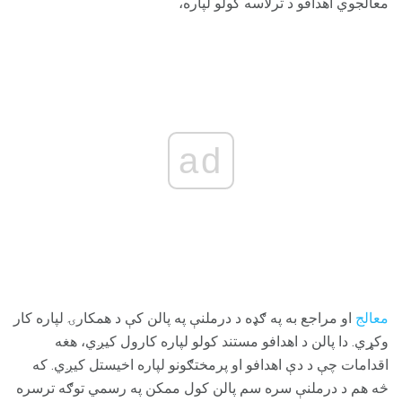
معالجوي اهدافو د ترلاسه کولو لپاره،
ad
معالج
او مراجع به په ګډه د درملنې په پالن کې د همکارۍ لپاره کار
وکړي. دا پالن د اهدافو مستند کولو لپاره کارول کیږي، هغه
اقدامات چې د دې اهدافو او پرمختګونو لپاره اخیستل کیږي. که
څه هم د درملنې سره سم پالن کول ممکن په رسمي توګه ترسره