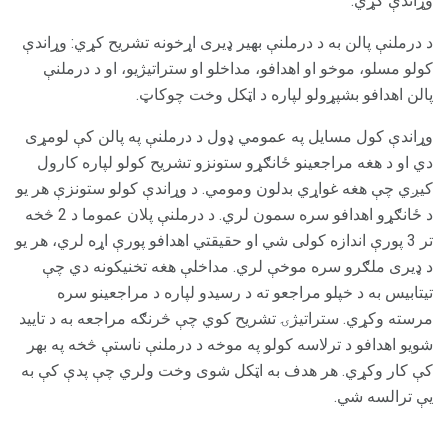
وړاندې کړي.
د درملنې پالن به د درملنې بهیر ډیری اړخونه تشریح کړي: وړاندې
کولو مسلو، موخو او اهدافو، مداخلو او ستراتیژیو، او د درملنې
پالن اهدافو بشپړولو لپاره د اټکل وخت چوکاټ.
وړاندې کول مسایل په عمومي ډول د درملنې په پالن کې لومړی
دي او د هغه مراجعینو ځانګړو ستونزو تشریح کولو لپاره کارول
کیږي چې هغه غواړي بدلون ومومي. د وړاندې کولو ستونزې هر یو
د ځانګړو اهدافو سره سمون لري. د درملنې پلان عموما د 2 څخه
تر 3 پورې اندازه کولی شي او حقیقتي اهدافو پورې اړه لري، هر یو
د ډیری ملګرو سره موخې لري. مداخلې هغه تخنیکونه دي چې
تیتابیس به د خپلو مراجعو ته د رسیدو لپاره د مراجعینو سره
مرسته وکړي. ستراتیژۍ تشریح کوي چې څرنګه مراجعه به د تایید
شویو اهدافو د ترلاسه کولو په موخه د درملنې ناستې څخه په بهر
کې کار وکړي. هر هدف به اټکل شوی وخت ولري چې پدې کې به
یې ترالسه شي.