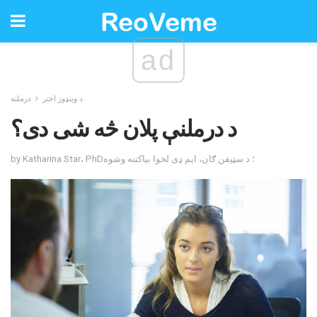
ad
د وینډوز اختر
درملنه
د درملنې پلان څه شی دی؟
by Katharina Star، PhD؛ د سټیفن ګان، ایم ډی لخوا بیاکتنه وشوه