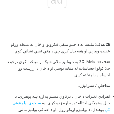
2b هدف:
ملیسا به د خپلو منفي فکرونو او ځان له مینځه وړلو
عقیده وپیژني او هغه بدل کړي چې د هغې نښې نښانې کوي.
هدف 2C:
Melissa به د ټولنیز ملاتړ شبکه رامینځته کړي ترڅو د
جلا کولو احساسات له منځه یوسي او د ځان د ارزښت وړ
احساس رامنځته کړي.
مداخلې / ستراتیژۍ:
انفرادي تغیرات د ځان د درناوي مسلو په اړه ښه پوهیږي، د
خپل سنجیکي اختالفاتو په اړه زده کړي، په
سنجوي بیا رغونې
کې
پوهېدل، د ټولنیزو اړیکو رول، او د اضافي ټولنیز مالتړ