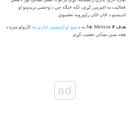
فعالیت نه اغیزمن کړي، لکه څنګه چې د وحشي بریدونو او
اندیښنو د ځان ځان راپورونه تعقیبوي.
هدف # 1a:
Melissa به د
موډ او اندیښنې چارټ په
کارولو سره د
هغه نښې نښانې تعقیب کړي.
ad