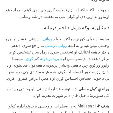
د موخو بیاکتنه اکثرا به ډاډ ترلاسه کړي چې دوی لاهم د مراجعینو
اړتیاوو ته اړین دي او کولی شي په تعقیب درملنه وساتي.
د مثال په توګه درمل د اختر درملنه
میلیسا د خپلې کورنۍ د ډاکټر لخوا د
رواني
اندیښنې، فشار او نورو
وحشي نښو نښانو له امله
رواني درملنې
ته راجع شوي. د هغې
ډاکټر د هغه اختالف او تشخیص شوي درمل سره تشخیص کړې
ترڅو د هغه د اندیښنو نښې او
د برید بریدونه
کم
کړي
. میلیسا
راپور ورکوي چې د هغې وحشي بریدونه د هغه ټول فعالیتونه او د
ځان ارزښت وړ احساسات کوي. هغه هیله مند دی چې درملنه به
یې د خوند احساس احساس کړي او د هغې اعراض کنټرول کړي.
وړاندې کول مسلې: د
ستونزو فشار، اندیښنې، او وحشي بریدونو
کې ستونزه؛ د خپل ځان د لږ شهرت تجربه کول.
هدف # 1:
Melissa به د اضطراب او وحشي بریدونو اداره کولو
لپاره لارې چارې رامینځته کړي ترڅو دا نښې نښانې نور د هغې