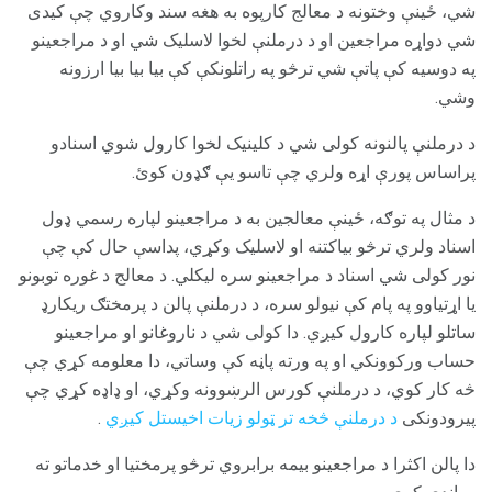
شي، ځینې وختونه د معالج کارپوه به هغه سند وکاروي چې کیدی
شي دواړه مراجعین او د درملنې لخوا لاسلیک شي او د مراجعینو
په دوسیه کې پاتې شي ترڅو په راتلونکې کې بیا بیا بیا ارزونه
وشي.
د درملنې پالنونه کولی شي د کلینیک لخوا کارول شوي اسنادو
پراساس پورې اړه ولري چې تاسو یې ګډون کوئ.
د مثال په توګه، ځینې معالجین به د مراجعینو لپاره رسمي ډول
اسناد ولري ترڅو بیاکتنه او لاسلیک وکړي، پداسې حال کې چې
نور کولی شي اسناد د مراجعینو سره لیکلي. د معالج د غوره توبونو
یا اړتیاوو په پام کې نیولو سره، د درملنې پالن د پرمختګ ریکارډ
ساتلو لپاره کارول کیږي. دا کولی شي د ناروغانو او مراجعینو
حساب ورکوونکي او په ورته پاڼه کې وساتي، دا معلومه کړي چې
څه کار کوي، د درملنې کورس الرښوونه وکړي، او ډاډه کړي چې
پیرودونکی
د درملنې څخه تر ټولو زیات اخیستل کیږي
.
دا پالن اکثرا د مراجعینو بیمه برابروي ترڅو پرمختیا او خدماتو ته