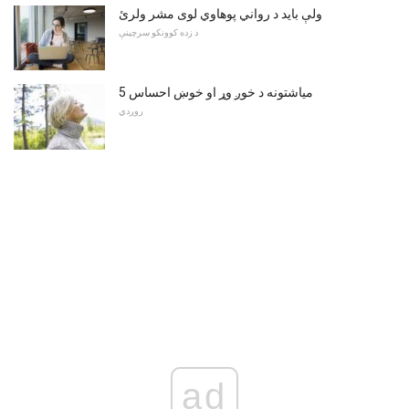
ولې باید د رواني پوهاوي لوی مشر ولرئ
د زده کوونکو سرچینې
5 میاشتونه د خوږ وړ او خوښ احساس
روږدي
ad