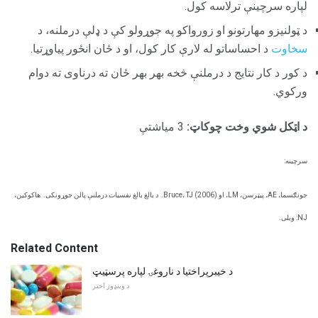
لپاره سرچینې ترلاسه کول.
د ټولنیزو مهارتونو او زورواکو په جوړولو کې د ډلې درملنه، د
سخاوت
د احساساتو له لارې کار کول، او د ځان انځور پیاوړتیا.
د کور د کار نتایج د درملنې څخه بهر بهر ځان ته درناوی ته دوام
ورکوي.
د اټکل شوي وخت چوکاټ:
3 میاشتې
سرچینه:
جونګسما، AE، پیټرسن، LM، او Bruce، TJ (2006).
د بالغ بالغ نفسیات درملنې پالن جوړونکی.
هاکوکین،
NJ: ویلی.
Related Content
د خیبرپراختیا د ناروغۍ لپاره پرسټیټ
د وینډوز اختر