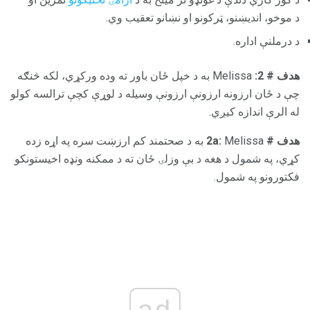
د موخو، اندیښنو، ټرکونو او نښانو تعقیب وي.
د درملنې اداره.
هدف # 2:
Melissa به د خپل ځان باور ته وده ورکړي، لکه څنګه
چې د ځان ارزونه ارزونې ارزونې وسیله د لوړې کچې ترالسه کولو
له الرې اندازه کیږي.
هدف # 2a:
Melissa به د صحتمند کم ارزښت سره په اړه زده
کړي، په شمول د هغه د بې وزلۍ ځان ته د ممکنه ونډه اخیستونکو
فکتورونو په شمول.
ad