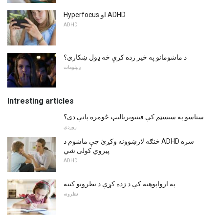
Hyperfocus او ADHD
ADHD
د ماشومانو په څیر زده کړې څه ډول ښکاري؟
ډیپلومات
Intresting articles
ستاسو په سیسټم کې فینبوبربالیټ څومره پاتې دی؟
روږدي
څنګه لارښوونه وکړئ چې ماشوم د ADHD سره
پیروي کولی شي
ADHD
په ارواپوهنه کې د زده کړې د نظرونو کتنه
نظرونه