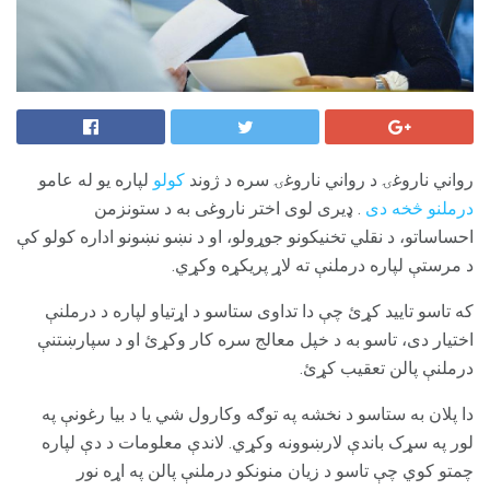
رواني ناروغۍ د رواني ناروغۍ سره د ژوند
کولو
لپاره یو له عامو
درملنو څخه دی
. ډیری لوی اختر ناروغی به د ستونزمن
احساساتو، د نقلي تخنیکونو جوړولو، او د نښو نښونو اداره کولو کې
د مرستې لپاره درملنې ته لاړ پریکړه وکړي.
که تاسو تایید کړئ چې دا تداوی ستاسو د اړتیاو لپاره د درملنې
اختیار دی، تاسو به د خپل معالج سره کار وکړئ او د سپارښتنې
درملنې پالن تعقيب کړئ.
دا پلان به ستاسو د نخشه په توګه وکارول شي یا د بیا رغونې په
لور په سړک باندې لارښوونه وکړي. لاندې معلومات د دې لپاره
چمتو کوي چې تاسو د زیان منونکو درملنې پالن په اړه نور