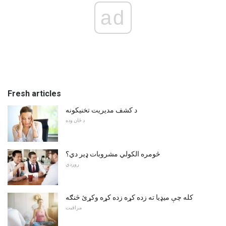
ad
Fresh articles
د کشف مدیریت تخنیکونه
د ځان وده
څومره الکولي مشروبات ډیر دي؟
روږدي
کله چې میډیا ته زده کړه زده کړه وکړئ څنګه
مراقبت