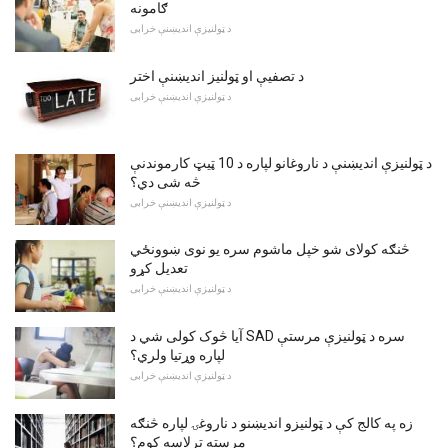
ګامونه
د ټولنیزې اندیښنې خرابی
د تصفیې او ټولنیز اندیښنې اختر
د ټولنیزې اندیښنې خرابی
د ټولنیزې اندیښنې د ناروغانو لپاره د 10 ټیټ کارموندنې
څه شی دي؟
د ټولنیزې اندیښنې خرابی
څنګه کولای شو خپل ماشوم سره یو نوی ښوونځي
تعدیل کړو
د ټولنیزې اندیښنې خرابی
آیا څوک کولی شي د SAD سره د ټولنیزې مرستې
لپاره وړتیا ولري؟
د ټولنیزې اندیښنې خرابی
زه په کالج کې د ټولنیزو اندیښنو د ناروغۍ لپاره څنګه
مرسته ترلاسه کوم؟