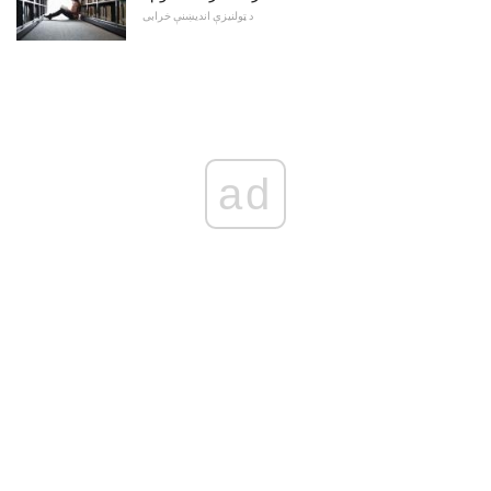
د ټولنیزې اندیښنې خرابی
ad