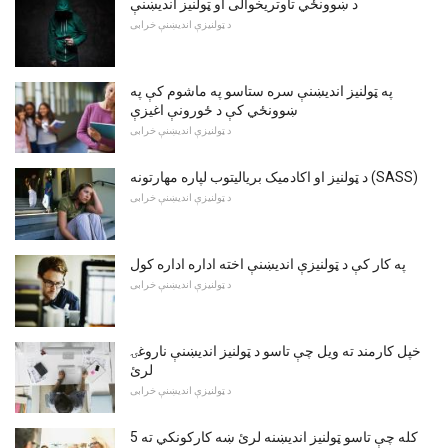
د ښوونځي تاوتریخوالی او ټولنیز اندیښنې
د ټولنیزې اندیښنې خرابی
په ټولنیز اندیښنې سره ستاسو په ماشوم کې په
ښوونځي کې د ځورونې اغیزې
د ټولنیزې اندیښنې خرابی
د ټولنیز او اکادمیک بریالیتوب لپاره مهارتونه (SASS)
د ټولنیزې اندیښنې خرابی
په کار کې د ټولنیزې اندیښنې اخته اداره اداره کول
د ټولنیزې اندیښنې خرابی
خپل کارمند ته ویل چې تاسو د ټولنیز اندیښنې ناروغۍ
لرئ
د ټولنیزې اندیښنې خرابی
کله چې تاسو ټولنیز اندیښنه لرئ ښه کارکونکي ته 5