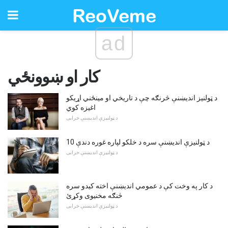
ad
کار او ښوونځي
د ټولنیز اندیښنې څرنګه چې د تاریخي او مینځني اړیکو
اغیزه کوي
د ټولنیزې اندیښنې خرابی
10 د ټولنیزې اندیښنې سره د خلکو لپاره غوره دندې
د ټولنیزې اندیښنې خرابی
د کار په وخت کې د عمومي اندیښنې اخته کیدو سره
څنګه مخنیوی وکړئ
د ټولنیزې اندیښنې خرابی