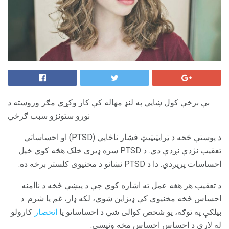
بې برخې کول ښايي په لنډ مهاله کې کار وکړي مګر وروسته د
نورو ستونزو سبب ګرځي
د پوستې څخه د ټرایټیټیټ فشار ناڅاپي (PTSD) او احساساتي
تعقیب نژدې نږدې دي. د PTSD سره ډیری خلک هڅه کوي خپل
احساسات پریږدي. دا د PTSD نښانو د مخنیوی کلستر برخه ده.
د تعقیب هر هغه عمل ته اشاره کوي چې د پیښې څخه د ناامنه
احساس څخه مخنیوي کې ډیزاین شوي، لکه ډار، غم یا شرم. د
بیلګې په توګه، یو شخص کوالی شي د احساساتو یا
انحصار
کارولو
له لارې د احساس احساس مخه ونیسي.