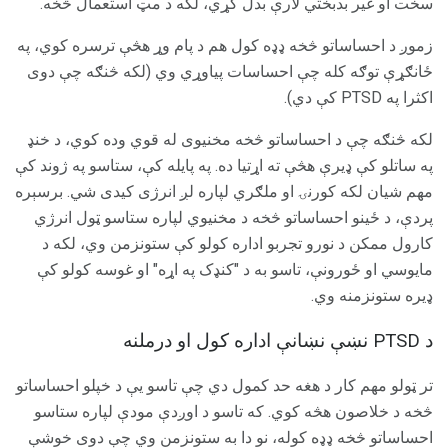
سخت او غیر بدبختي لارې بدل کړي، لکه د مټ استعمال څخه.
زموږ د احساساتو څخه ډډه کول هم د پام وړ هڅې ترسره کوي، په
ځانګړې توګه کله چې احساسات پیاوړي وي (لکه څنګه چې دوی
اکثرا په PTSD کې دي).
لکه څنګه چې د احساساتو څخه مخنیوی له قوي وده کوي، د خنډ
په ساتلو کې ډیرې هڅې ته اړتیا ده. په پایله کې، ستاسو په ژوند کې
مهم شیان لکه کورنۍ او ملګري لپاره لږ انرژی کیدی شي. برسېره
پردې، د ځینو احساساتو څخه د مخنیوي لپاره ستاسو ټول انرژي
کارول ممکن د نورو تجربو اداره کولو کې ستونزمن وي، لکه د
مايوسي او ځورونې، تاسو به د "کنډک په اړه" او غوسه کولو کې
ډیره ستونزمنه وي.
د PTSD نښې نښانې اداره کول او درملنه
تر ټولو مهم کار د هغه حد کمول دي چې تاسو یې د خپلو احساساتو
څخه د خلاصون هڅه کوي. که تاسو د اوږدې مودې لپاره ستاسو
احساساتو څخه ډډه کوله، نو دا به ستونزمن وي چې دوی خوشې