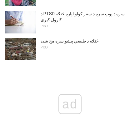
د PTSD سره د پوپ سره د سفر کولو لپاره څنګه
کارول کیږي
PTSD
څنګه د طبیعي پیښو سره مخ شئ
PTSD
ad