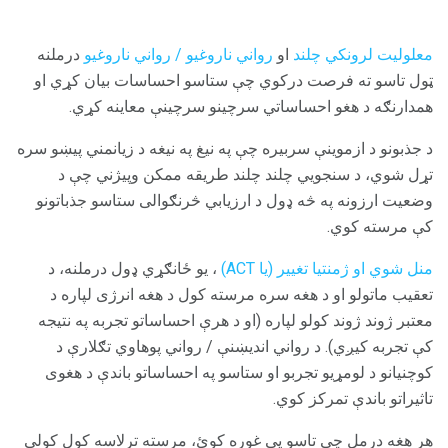
معلولیت لرونکي چلند
او
رواني ناروغیو / رواني ناروغیو
درملنه
ټول تاسو ته فرصت درکوي چې ستاسو احساسات بیان کړي او
همدارنګه د هغو احساساتي سرچینو سرچینې معاینه کړي.
د جذبونو د ازموینې سربیره چې په نیغ په نیغه د زیانمني پیښو سره
تړل شوي، د سنجویي چلند چلند طریقه ممکن وپیژني چې د
وضعیت ارزونه په څه ډول د ارزیابي څرنګوالی ستاسو جذباتونو
کې مرسته کوي.
منل شوي او ژمنتیا تغییر (یا ACT)
، یو ځانګړي ډول درملنه، د
تعقیب ماتولو او د هغه سره مرسته کول د هغه انرژی لپاره د
معتبر ژوند ژوند کولو لپاره (او د هرې احساساتو تجربه په نتیجه
کې تجربه کیږي). د رواني اندیښنې / رواني پوهاوي تګلارې د
کوچنيانو د لومړیو تجربو او ستاسو په احساساتو باندې د هغوی
تاثیراتو باندې تمرکز کوي.
هر هغه درمل چې تاسو یې غوره کوئ، مرسته ترلاسه کول کولی