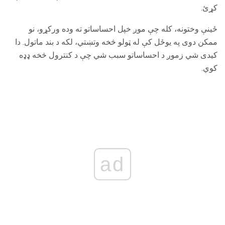
کړئ.
ځینې ​​وختونه، کله چې موږ خپل احساساتو ته وده ورکړو، نو
ممکن دوی په یوځل کې له ټولو څخه وتښتي، لکه د بند ماتول. دا
کیدی شي زموږ د احساساتو سبب شي چې د کنترول څخه ډډه
کوي.
ad