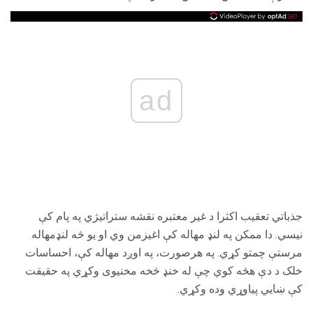
ad
جذباتي تعقیب اکثرا د غیر معتبره نقشه ستراتیژي په پام کې
نیسي. دا ممکن په لنډ مهاله کې اغیزمن وي او یو څه لنډمهاله
مرستې چمتو کړي. په هرصورت، په اوږد مهاله کې، احساسات
خلک د دې هڅه کوي چې له خنډ څخه مخنیوی وکړي په حقیقت
کې ښایي پیاوړي وده وکړي.