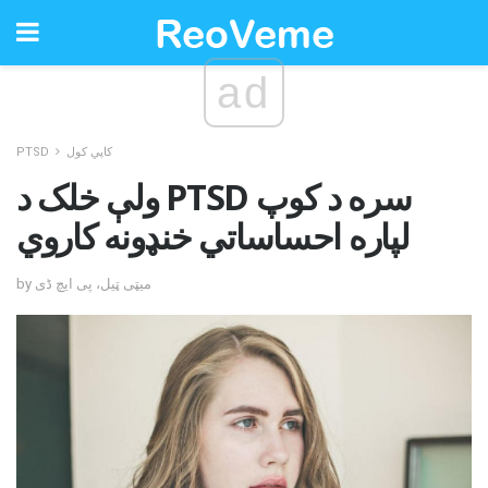
ad
کاپي کول
PTSD
ولې خلک د PTSD سره د کوپ
لپاره احساساتي خنډونه کاروي
by میټی ټیل، پی ایچ ڈی