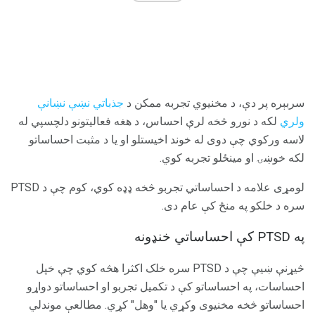
سربېره پر دې، د مخنیوي تجربه ممکن د
جذباتي نښې نښانې
ولري
لکه د نورو څخه لرې احساس، د هغه فعالیتونو دلچسپي له
لاسه ورکوي چې دوی له خوند اخیستلو او یا د مثبت احساساتو
لکه خوښۍ او مینځلو تجربه کوي.
لومړی علامه د احساساتي تجربو څخه ډډه کوي، کوم چې د PTSD
سره د خلکو په منځ کې عام دی.
په PTSD کې احساساتي خنډونه
څیړنې ښیې چې د PTSD سره خلک اکثرا هڅه کوي چې خپل
احساسات، په احساساتو کې د تکمیل تجربو او احساساتو دواړو
احساساتو څخه مخنیوی وکړي یا "وهل" کړي. مطالعې موندلي