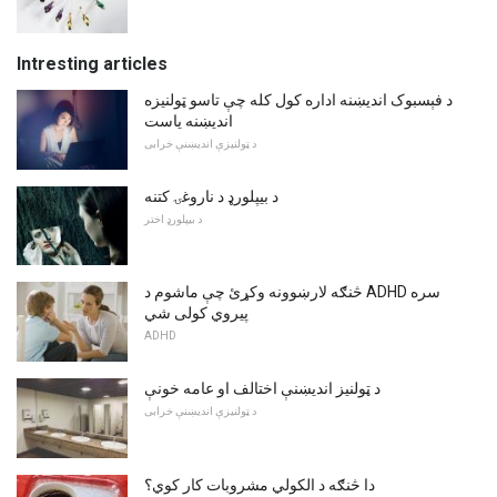
Intresting articles
د فېسبوک اندیښنه اداره کول کله چې تاسو ټولنیزه
اندیښنه یاست
د ټولنیزې اندیښنې خرابی
د بیپلورډ د ناروغۍ کتنه
د بیپلورډ اختر
څنګه لارښوونه وکړئ چې ماشوم د ADHD سره
پیروي کولی شي
ADHD
د ټولنیز اندیښنې اختالف او عامه خونې
د ټولنیزې اندیښنې خرابی
دا څنګه د الکولي مشروبات کار کوي؟