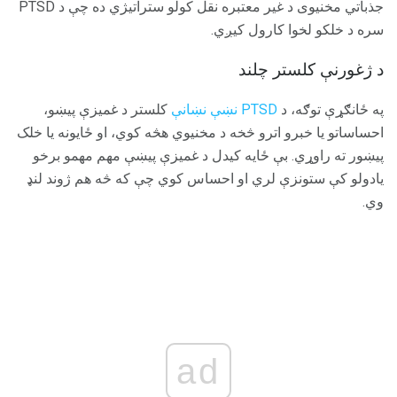
جذباتي مخنیوی د غیر معتبره نقل کولو ستراتیژي ده چې د PTSD
سره د خلکو لخوا کارول کیږي.
د ژغورنې کلستر چلند
په ځانګړې توګه، د
PTSD نښې نښانې
کلستر د غمیزې پیښو،
احساساتو یا خبرو اترو څخه د مخنیوي هڅه کوي، او ځایونه یا خلک
پیښور ته راوړي. بې ځایه کیدل د غمیزې پیښې مهم مهمو برخو
یادولو کې ستونزې لري او احساس کوي چې که څه هم ژوند لنډ
وي.
ad