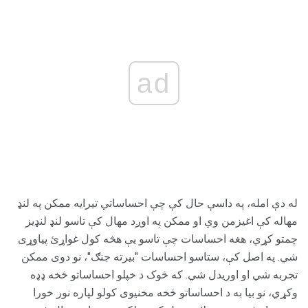
ad
له دې امله، په داسې حال کې چې احساساتي تیرایه ممکن په لنډ
مهاله کې اغیزمن وي او ممکن په اوږد مهال کې تاسو لنډ لنډیز
چمتو کړي، هغه احساسات چې تاسو یې هڅه کول غواړئ پیاوړی
شي. په اصل کې، ستاسو احساسات "بیرته جنګ"، نو دوی ممکن
تجربه شي او اوریدل شي. که څوک د خپلو احساساتو څخه ډډه
وکړي، نو بیا به د احساساتو څخه مخنیوی کولو لپاره نور خورا