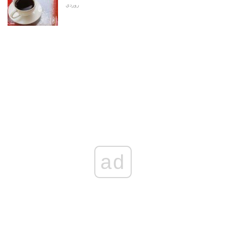
روږدي
ad