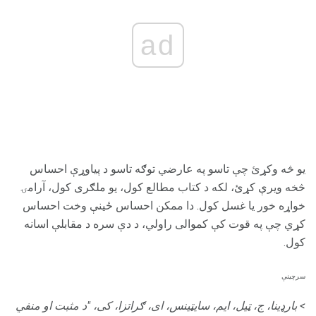
ad
یو څه وکړئ چې تاسو په عارضي توګه تاسو د پیاوړې احساس
څخه ویرې کړئ، لکه د کتاب مطالع کول، یو ملګری کول، آرامۍ
خواړه خور یا غسل کول. دا ممکن احساس ځینې وخت احساس
کړي چې په قوت کې کموالی راولي، د دې سره د مقابلې اسانه
کول.
سرچینې
> بارډینا، ج، ټیل، ایم، سایټینس، ای، ګراتزا، کی، "د مثبت او منفي