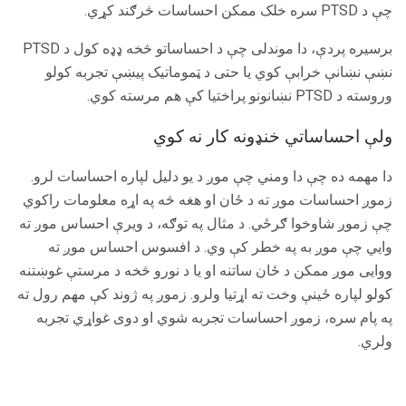
چې د PTSD سره خلک ممکن احساسات څرګند کړي.
برسیره پردې، دا موندلی چې د احساساتو څخه ډډه کول د PTSD
نښې نښانې خرابې کوي یا حتی د ټموماتیک پیښې تجربه کولو
وروسته د PTSD نښانونو پراختیا کې هم مرسته کوي.
ولې احساساتي خنډونه کار نه کوي
دا مهمه ده چې دا ومني چې موږ د یو دلیل لپاره احساسات لرو.
زموږ احساسات موږ ته د ځان او هغه څه په اړه معلومات راکوي
چې زموږ شاوخوا ګرځي. د مثال په توګه، د ویرې احساس موږ ته
وایي چې موږ به په خطر کې وي. د افسوس احساس موږ ته
ووایی موږ ممکن د ځان ساتنه او یا د نورو څخه د مرستې غوښتنه
کولو لپاره ځینې وخت ته اړتیا ولرو. زموږ په ژوند کې مهم رول ته
په پام سره، زموږ احساسات تجربه شوي او دوی غواړي تجربه
ولري.