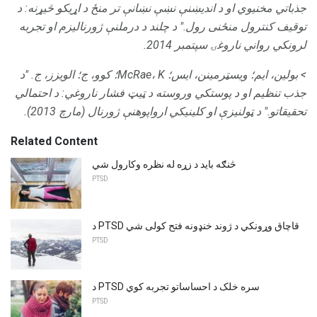
جذباتي مخنیوي او د اندیښنې نښې نښانې تر منځ د اړیکو څیړنه: د
توقیف کنترول منځنی رول."
د چلند د درملنې ژورنالیزم او تجربه
لرونکي رواني ناروغۍ سپتمبر 2014.
> بولین، ایم؛
ویسټرمینن، ایس؛
McRae، K؛
کوو، ج؛
الویزز، ج. "د
جذب تنظیم او د پوستکي وروسته د ټیټ فشار ناروغي: د احتمالي
تحقیقاتو."
د ټولنیزې او کلینیکي ارواپوهنې ژورنال (مارچ 2013).
Related Content
څنګه باید د زړه له نظره وکارول شي
PTSD
د PTSD قاچاق وړونکي د ژوند خنډونه فتح کولی شي
PTSD
د PTSD سره خلک د احساساتو تجربه کوي
PTSD