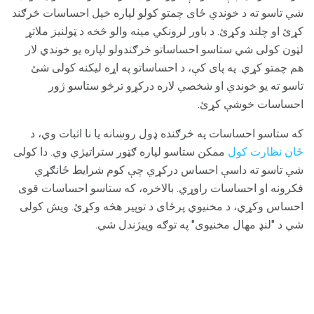
شي تاسو ته د خوندي ځای چمتو کولو لپاره خپل احساسات څرګند
کړئ او چلند وکړئ. د باور لرونکي مینه والو څخه د ټولنیز ملاتړ
لټون کولی شي ستاسو احساساتو څرګندولو لپاره یو خوندي لار
هم چمتو کړي. په پای کې، د احساساتو په اړه لیکنه کولی شئ
تاسو ته یو خوندي او شخصي لاره درکړو ترڅو ستاسو ژور
احساسات خوشې کړئ.
که ستاسو احساسات په څرګنده ډول روښانه یا نا اثبات وي، د
ځان نظارت کول
ممکن ستاسو لپاره ګټور ستراتیژي وي. دا کولی
شي تاسو ته داسې احساس درکړي چې کوم شرایط ځانګړي
فکرونه او احساسات راوړي. بالاخره، که ستاسو احساسات قوی
احساس وکړي، د مخنیوي پرځای د توپیر هڅه وکړئ. ویش کولی
شي د "لنډ مهال مخنیوی" په توګه وپیژندل شي.