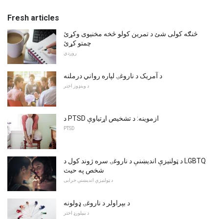
Fresh articles
څنګه کولی شئ د تمرین کولو څخه مخنیوی وکړئ
چمتو کړئ
روږدي
د آمریک د ناروغۍ لپاره رواني درملنه
د وینډوز اختر
د PTSD ازموینه: د تشخیص اړتیاوې
PTSD
د ټولنیزې اندیښنې د ناروغۍ سره ژوند کول د LGBTQ
شخص په حیث
د ټولنیزې اندیښنې خرابی
د بپراولر د ناروغۍ ډولونه
د بیپلورډ اختر