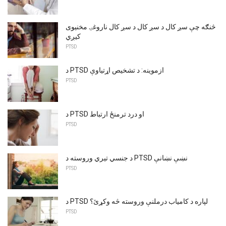
څنګه چې سږ کال د سږ کال د سږ کال ناروغۍ مخنیوی
کیږي
PTSD
د PTSD ازموینه: د تشخیص اړتیاوې
PTSD
د PTSD او درد ترمنځ ارتباط
PTSD
د جنسي تیري وروسته د PTSD نښې نښانې
PTSD
د PTSD لپاره د کامیاب درملنې وروسته څه وکړئ؟
PTSD