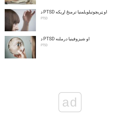
د PTSD او ټریچوتیلویلمنیا ترمنځ اړیکه
PTSD
د PTSD او شیزوفینیا درملنه
PTSD
ad