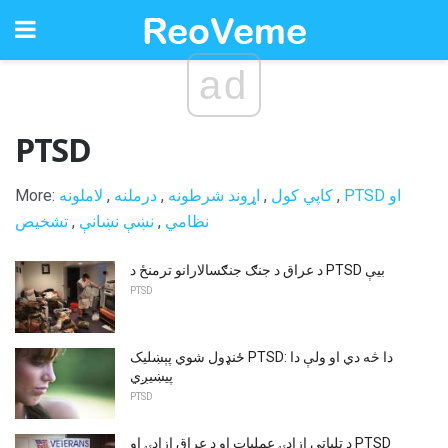
ad
PTSD
PTSD او
,
کاپي کول
,
اړوند شرطونه
,
درملنه
,
لاملونه
More:
نظامي
,
نښې نښانې
,
تشخیص
د عراق د جنګ جنګسالارانو ترمنځ د PTSD بیې
PTSD
ځنډول شوي پېښلیک PTSD: دا څه دي او ولې دا
پیښیږي
PTSD
د تلپاتې ازادۍ عملیات او د عراق ازادۍ او PTSD