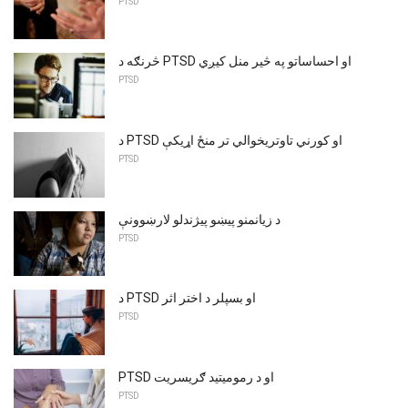
PTSD
څرنګه د PTSD او احساساتو په څیر منل کیږي
PTSD
د PTSD او کورني تاوتریخوالي تر منځ اړیکې
PTSD
د زیانمنو پیښو پیژندلو لارښوونې
PTSD
د PTSD او بسپلر د اختر اثر
PTSD
PTSD او د رمومیتید ګریسریت
PTSD