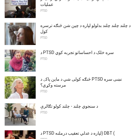
عملیات
PTSD
د چلند چلند چلند بدلولو لپاره د چین شن څنګه ترسره
کول
PTSD
د PTSD سره خلک د احساساتو تجربه کوي
PTSD
څنګه کولی شي د ماین پاکۍ د PTSD نښی سره
مرسته وکړي؟
PTSD
د سنجوي چلند - چلند کولو تګالرې
PTSD
د PTSD لپاره د عدلي تعقیب درملنه) DBT (