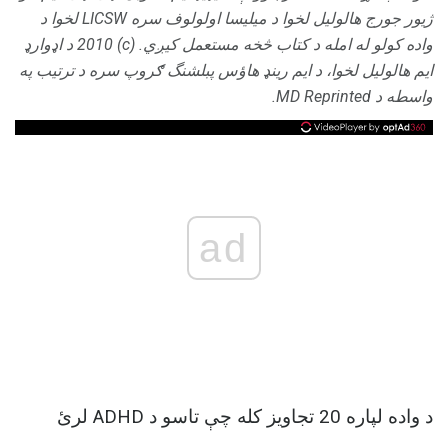
ژیور جورج هالولیل لخوا د میلیسا اولولوف سره LICSW لخوا د
واده کولو له امله د کتاب څخه مستعمل کیږي.
(c) 2010 د اډوارډ
ایم هالولیل لخوا، د ایم رینډ هاؤس پبلشنگ ګروپ سره د ترتیب په
واسطه د MD Reprinted.
ad
د واده لپاره 20 تجاویز کله چې تاسو د ADHD لرئ