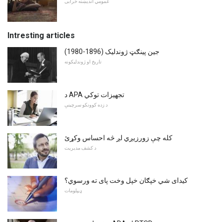
عمومي اندیښنه خرابی
Intresting articles
جین پینګټ ژوندلیک (1896-1980)
تاریخ او ژوندلیکونه
د APA تجهیزات توکي
د زده کوونکو سرچینې
کله چې زورزیږي لږ څه احساس وکړئ
د کشف مدیریت
کیدای شي خپګان خپل وخت پای ته ورسوي؟
ډیپلومات