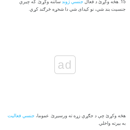
15. هڅه وکړئ د فعال
جنسي ژوند
ساتنه وکړئ. که چیرې
جنسیت بند شي، نو کیدای شي دا شخړه څرګند کړي.
ad
هڅه وکړئ چې د جګړې زړه ته ورسیږئ. عموما،
جنسي فعالیت
به بیرته واخلي.