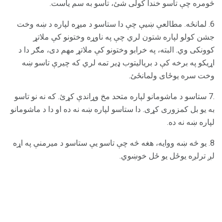
څومره چې تاسو خندا کولی شئ، تاسو به سم یاست.
6. لمانځه. مطالعې ښیې چې دا ستاسو د میړه لپاره د ښه وخت
جشن کولو لپاره شتون لري چې په ناوړه وختونو کې ملاتړ
کوونکی وي. البته، په خرابو وختونو کې ملاتړ مهم دی، مګر دا د
اړیکو په برخه کې د بریالیتوب ډیر تمه لري که چیرې تاسو ښه
وخت سره یوځای ولمانځئ.
.7 ستاسو د ماشومانو لپاره متحد مخ وړاندې کړئ. که نه نو تاسو
به یو بل کمزوری کړی. دا ستاسو لپاره ښه نه ده او دا د ماشومانو
لپاره ښه نه ده.
8. یو څه ښه ووایه، هغه څه چې تاسو یې ستاسو د میرمنې په اړه
لږ ترلږه یوځل یو ځل خوښوي.