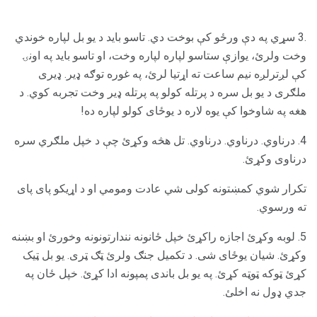
.3 سړي په دې ورځو کې بوخت دي. تاسو باید د یو بل لپاره خوندي
وخت ولرئ، یوازې ستاسو لپاره لپاره وخت، او تاسو باید په اونۍ
کې لږترلږه نیم ساعت ته اړتیا لرئ، په غوره توګه ډیر. ډیری
ملګری د یو بل سره د پرتله کولو په پرتله ډیر وخت تجربه کوي. د
هغه په ​​شاوخوا کې یوه لاره د یوځای کولو لپاره ده!
4. درناوي. درناوي. درناوي. تل هڅه وکړئ چې د خپل ملګري سره
درناوی وکړئ.
تکرار شوي کمښتونه کولی شي عادت ومومي او د اړیکو پای پای
ته ورسوي.
5. لوبه وکړئ اجازه راکړئ خپل ځانونه نندارتونونه وخورئ او بښنه
وکړئ. شیان یوځای شی. د تکمیل جنګ ولرئ ټګ ټری. یو بل ټیک
کړئ ټوکه ټوټه کړئ. په یو بل باندی پمپونه ادا کړئ. خپل ځان په
جدي ډول نه اخلئ.