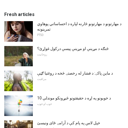
Fresh articles
د مهارتونو د مهارتونو څارنه لپاره د احساساتي پوهاوي
تمرینونه
PTSD
څنګه د مړینې او مړینې پیسې درکول غواړئ؟
روحانیت
د ماین پاکۍ: د فشار له رخصتۍ څخه د روغتیا ګټې
مراقبت
10 د خوبونو په اړه د حقیقتونو څیړونکو موندلې
خوب او خوب
خپل لاس په پام کې د آرامۍ ځای ونیسئ