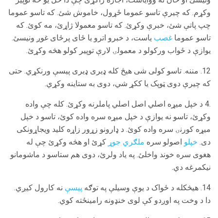
وکړم. که چیرې تاسو عموما ځړول، خاموش شئ. که تاسو عموما
چپ پاتې شئ، خبرې وکړئ. که تاسو معمولا ژاړئ، مه کوئ. که
تاسو عموما
غصب
یاست، د خبرو اترو یا ځای پرځای غوږ ونیسئ.
یوازې د ځواب ورکولو د معمولۍ لارې توپیر کولو هڅه وکړئ.
12. مننه. تاسو کولی شی هیڅ کله ډیری ډیری پیسې ورنکړي. حتی
که چیرې دوی ټوپک یا ککړ شي، دوی به ستاینه وکړي.
.4 د خپل میړه اصلي اصل اصلي پاملرنه وکړئ. کله چې واده
وکړئ، تاسو نه یوازې د خپل میړه سره واده کوئ، تاسو د خپل
میړه کورنۍ سره واده کوئ. د ډارونو زړور زاړه کلید ویجاړونکی
دی.
خپلو
اصولو سره
ملګري جوړ
کړئ او هڅه وکړئ چې له
هغوی سره خوند واخلئ. په یاد ولرئ، دوی هم ستاسو د ماشومانو
نیکمرغه دي.
14. هیڅکله د ځواک د یوې وسیلې په توګه
پیسې
نه کارول کیږي.
دا د وخت په اوږدو کې لوی خنډونه رامینځته کوي.