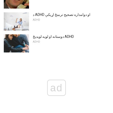
د ADHD او دوامداره تصحیح ترمنځ اړیکې
ADHD
دوستانه او لویه لویدیځ ADHD
ADHD
ad