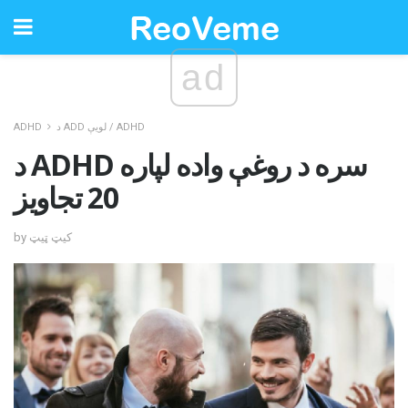
ad
د ADD لویې / ADHD
ADHD
د ADHD سره د روغې واده لپاره
20 تجاویز
by کیټ ټیټ