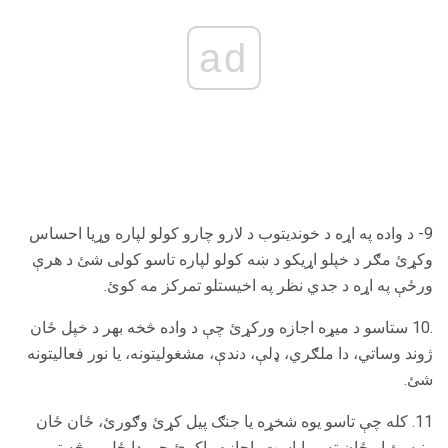
ad
9- د واده په اړه د خوندیتوب د لارو چارو کولو لپاره وړیا احساس
وکړئ مګر د خپلو اړیکو د ښه کولو لپاره تاسو کولی شئ د هرې
ورځې په اړه د جدي نظر په اخیستلو تمرکز مه کوئ.
.10 ستاسو د میړه اجازه ورکړئ چې د واده څخه بهر د خپل ځان
ژوند وساتي، دا ملګري، ډلې، دندې، مشغولیتونه، یا نور فعالیتونه
شئ.
11. کله چې تاسو یوه شخړه یا جنګ پیل کړئ وګورئ، ځان ځان
ونیسئ او ځان ته ووایاست، اجازه راکړئ چې دا ځل یو څه توپیر