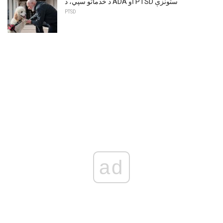
د خدماتو سپي، د ADA او PTSD ستونزې
PTSD
ad