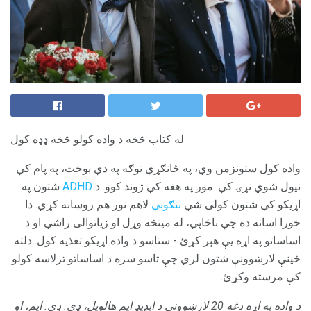
له کتاب څخه د واده کولو څخه ډډه کول
واده کول ستونزمن وي، په ځانګړې توګه په دې بوخت، په پام کې
نیول شوي نړۍ کې. موږ په هغه کې ژوند کوو. د
ADHD
شتون په
اړیکو کې شتون کولی شي
ننګونې
لاهم نور هم روښانه کړي. دا
خورا اسانه ده چې ناڅاپي، له مینځه وړل او زیاتوالی راشي او د
اساساتو په اړه یې هېر کړئ - ستاسو د واده اړیکو تغذیه کول. دلته
ځینې لارښوونې شتون لري چې تاسو سره د اساساتو ترلاسه کولو
کې مرسته وکړئ.
د واده په اړه دغه 20 لارښوونې د ایډیډ ایم هالویل، ډی. ډی. ایم، او