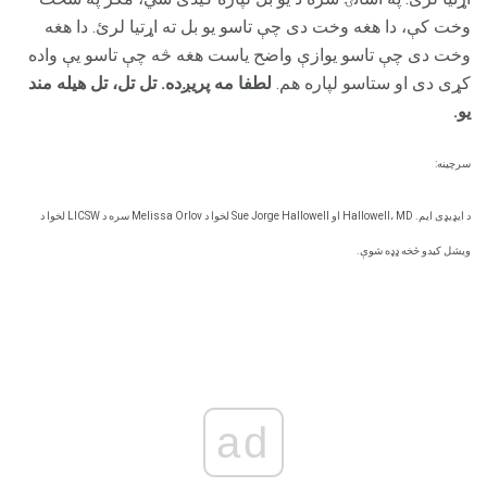
وخت کې، دا هغه وخت دی چې تاسو یو بل ته اړتیا لرئ. دا هغه
وخت دی چې تاسو یوازې واضح یاست هغه څه چې تاسو یې واده
کړی دی او ستاسو لپاره هم.
لطفا مه پریږده.
تل تل، تل هیله مند
یو.
سرچینه:
د ایډیډی ایم. Hallowell، MD او Sue Jorge Hallowell لخوا د Melissa Orlov سره د LICSW لخوا د
ویشل کیدو څخه ډډه شوې.
ad