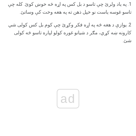
1. په یاد ولرئ چې تاسو د بل کس په اړه څه خوښ کوئ. کله چې
تاسو غوسه یاست نو خپل ذهن ته په هغه وخت کې وساتئ.
2. یوازې د هغه څه په اړه فکر وکړئ چې کوم بل کس کولی شي
کارونه ښه کړي، مګر د شیانو غوره کولو لپاره تاسو څه کولی
شئ.
ad