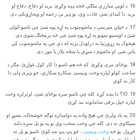
16. د لویې مبارزې بیلګې څخه ډډه وکړئ. برید او دفاع، دفاع او
برید. دا کیدای شي عادت وي، یو ډیر بې رحمه او ویجاړونکی دی.
17. د خپلې میرمنې د ماشومتوب په اړه پوه شئ چې تاسو کولی
شئ د اوسنیو نمونو په اړه پوه شئ چې څه پرمختګ شوی دی.
هیڅوک په زړورتیا نه درلودل پرته له دې چې په ماشومتوب کې
پاتې شي. او ماشوم د سړي یا ښځه پلار یا مور دی.
18. یوځای مزی وکړئ. که څه هم تاسو دا کار کول غواړئ، مګر د
ساعت کولو لپاره وخت ونیسئ. ښکاره ښکاري، خو ډیری ډلی دا
کار نه کوي.
19. TIO دا بنده کړه. کله چې تاسو سره یوځای شئ، لږترلږه وخت
لپاره خپل برقی سامانونه بند کړئ.
20. په یاد ولرئ چې هیڅ واده په دوامداره توګه خوشحاله، بشپړ او
سپکاوی نه دی. کله چې وخت سخت وي نو په یو بل سره دلته
ځړول. یو څه
وخت ونیسئ
، خو پټ پټ مه کوئ. تاسو یو بل ته
اړتیا لرئ. په آسانۍ سره د یو بل لپاره کیدی شي، مګر په سخت