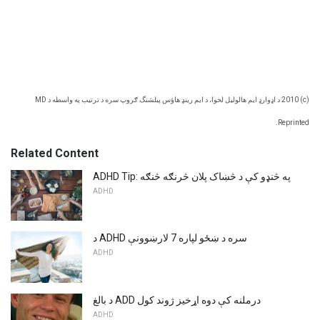
(c) 2010 د اډوارډ ایم هالولیل لخوا، د ایم رینډ هاؤس پبلشنگ ګروپ سره د ترتیب په واسطه د MD
Reprinted.
Related Content
ADHD Tip: په څنډو کې د څښاک پلان څرنګه څنګه
ADHD
د ADHD سره د ښځو لپاره 7 لارښوونې
ADHD
د بالغ ADD درملنه کې دوه اړخیز ژوند کول
ADHD