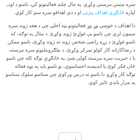
سره مثبتې مرستې وکړي. په چال چلند فعالیتونو کې، تاسو د اونۍ
لپاره
ځانګړي اهداف پیژني
او د دې اهدافو سره سم کار کوي.
دا اهداف د خوښي وړ وړ فعالیتونو بڼه اخلي چې د هغه ژوند سره
سمون لري چې تاسو یې غواړئ ژوند وکړئ. د مثال په توګه، که
تاسو غواړئ د زړه راضی شخص ژوند ته ژوند وکړئ، تاسو ممکن
د رضاکارانه کار کولو تمرکز وکړئ، د ملګروملتونو سره مرسته،
یا د خیریت سره مرسته کولی شئ. په ځانګړې توګه کله چې تاسو
ځان فکر کوئ یا اندیښنه احساسوي، نو تاسو باید په یوه فعاله
توګه کار وکړو. دا تاسو ته درس ورکوي چې ستاسو سلوک ستاسو
په مزار باندې تاثیر کوي.