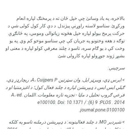
بالاخره، په یاد وساتئ چې خپل ځان ته د پرمختګ لپاره انعام
ورکړئ. ستاسو لاسته راوړنې پیژندل. د دې کار کول کولی شي د
حرکت پرمخ بیولو لپاره خپل هڅونه زیاتوالی ومومي، په ځانګړې
توګه د هغه وختونو په جریان کې چې ستاسو موخو کم وي. په یو
وخت کې د یو ګام سره، تاسو د چلند معرفي کولو لپاره د معنی او
بشپړ ژوند جوړولو لپاره کارولی شئ.
سرچینې:
> ایرس ډي، ویبرټر ایل، وان سټرتین A، Cuijpers P، ریچارډز ډي،
ګیلي ایس ایس د ډیپریشن لپاره د چلند فعال کول؛
د اغیزمنتیا او د
فرعي ګروپ تحلیل د ماټا - تجزیه تازه معلومات.
اللمان A، ed.
2014؛ 9 (6): e100100.
.
PLOS
Doi: 10.1371 /
journal.pone.0100100.
> شیردیر MO.
د چلند فعالیتونه: د ډیپریشن درملنه تاسو په کلکه