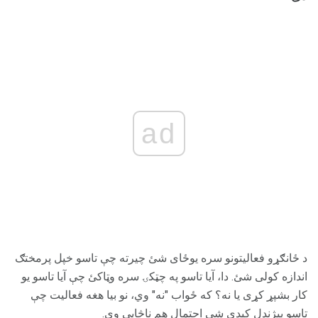
ad
د ځانګړو فعالیتونو سره یوځای شئ چیرته چې تاسو خپل پرمختګ
اندازه کولی شئ. دا، آیا تاسو په چټکۍ سره وټاکئ چې آیا تاسو یو
کار بشپړ کړی یا نه؟ که ځواب "نه" وي، نو بیا هغه فعالیت چې
تاسو پیژندل کیدی شي احتمال هم ناڅاپي وي.