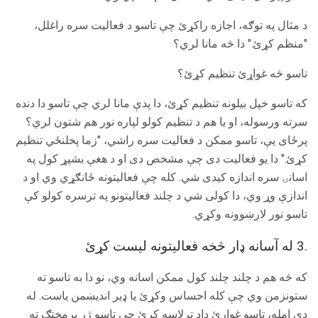
د مثال په توګه، اجازه راکړئ چې تاسو د فعالیت سره راغلل،
"منظم کړئ." دا څه مانا لري؟
تاسو څه غواړئ تنظیم کړئ؟
که تاسو خپل بیلونه تنظیم کړئ، دا پدې مانا لري چې تاسو دا دنده
سرته ورسوله، او یا هم د تنظیم کولو لپاره نور هم شتون لري؟
پرځای یې، تاسو ممکن د فعالیت سره راشي، "زما پخلنځي تنظیم
کړئ." دا یو فعالیت دی چې مشخص دی او د هغې بشپړ کول په
اسانۍ سره اندازه کیدی شي. کله چې فعالیتونه ځانګړي وي او د
اندازې وړ وي، دا کولی شي د چلند فعالیتونو په ترسره کولو کې
تاسو نور لارښوونه وکړي.
.3 له آسانه ډار څخه فعالیتونه لیست کړئ
که څه هم د چلند چلند کول ممکن اسانه وي، نو دا به تاسو ته
ستونزمن وي چې کله احساس وکړئ یا ډیر اندیښمن یاست. له
دې امله، تاسو غواړئ ډاډ ترلاسه کړئ چې تاسو ژر پرمختګ ته