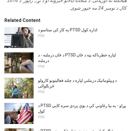
هیڅکله نه اوریدلی.
د متحده ایالاتو خبرونه او د نړۍ راپور.
د 2016
کال د نومبر 24 مه خپور شوی.
Related Content
په کار کې ستاسو د PTSD اداره کول
PTSD
د ځان درملنه - د PTSD لپاره خطرناکه بڼه د ځان
درملنه
PTSD
د ډیپلوماتیک درملنې لپاره د چلند فعالیتونو کارولو
څرنګوالی
PTSD
د PTSD پړاو - په بیا رغاونې کې د یوې پردې سره کاپي
کول
PTSD