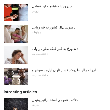
د زړورتیا حقیقتونه او افسانې
روږدي
د سوسائډال کشور ته څه ووایی
ډیپلومات
د بد ورځ په څیر څنګه بدلون راولی
د کشف مدیریت
ارزانه ډالۍ نظریه: د فشار تاوان لپاره د سونبونو
د کشف مدیریت
Intresting articles
څنګه د عمومي استخباراتو پوهیدل
نظرونه