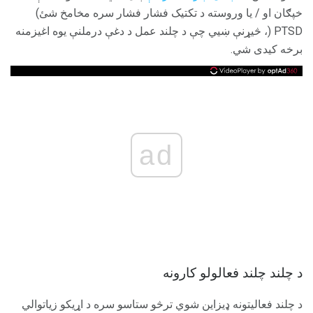
خپګان او / یا وروسته د تکتیک فشار فشار سره مخامخ شئ)
PTSD (، څیړنې ښیي چې د چلند عمل د دغې درملنې یوه اغیزمنه
برخه کیدی شي.
ad
د چلند چلند فعالولو کارونه
د چلند فعالیتونه ډیزاین شوي ترڅو ستاسو سره د اړیکو زیاتوالي