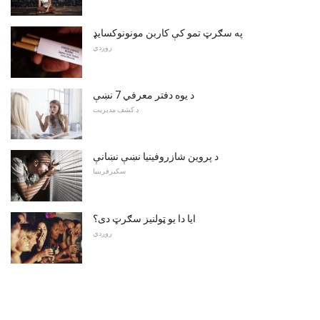
په سګرټ تمو کې کاربن مونونوکسایډ
روږدي
د یوه دفتر معرفي 7 نښې
د کشف مدیریت
د پروین شازروفینیا نښې نښانې
سکیزفرینیا
ایا دا یو ټولنیز سګرټ دی؟
روږدي