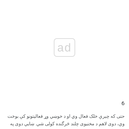
ad
6
حتی که چیرې خلک فعال وي او د خوښي وړ فعالیتونو کې بوخت
وي، دوی لاهم د مخنیوی چلند څرگنده کولی شي. ښايي دوی په