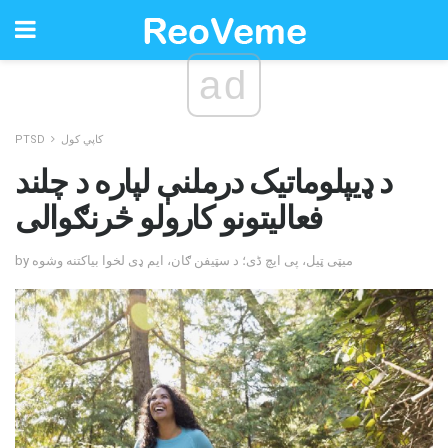
ad
کاپي کول
PTSD
د ډیپلوماتیک درملنې لپاره د چلند
فعالیتونو کارولو څرنګوالی
by میټی ټیل، پی ایچ ڈی؛ د سټیفن ګان، ایم ډی لخوا بیاکتنه وشوه