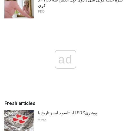
د PTSD سره څنګه کولی شي د دوی خپل عکس ښه
کړي
PTSD
ad
Fresh articles
ایا تاسو د ایسډ تاریخ یا LSD پوهیږئ؟
روږدي