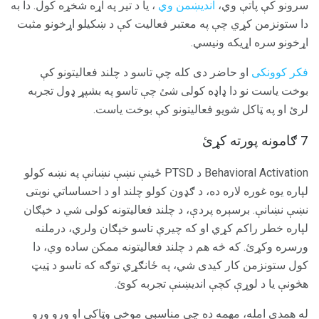
سرونو کې پاتې وي،
اندیښمن وي
، یا د تیر په اړه شخړه کول. دا به
دا ستونزمن کړي چې په معتبر فعالیت کې د ښکیلو اړخونو مثبت
اړخونو سره اړیکه ونیسي.
فکر کوونکی
او حاضر دی کله چې تاسو د چلند فعالیتونو کې
بوخت یاست نو دا ډاډه کولی شئ چې تاسو په بشپړ ډول تجربه
لرئ او په ټاکل شویو فعالیتونو کې بوخت یاست.
7 ګامونه پورته کړئ
Behavioral Activation د PTSD ځینې نښې نښانې په نښه کولو
لپاره یوه غوره لاره ده، د ګډون کولو چلند او د احساساتي نوبتی
نښې نښانې. برسېره پردې، د چلند فعالیتونه کولی شي د خپګان
لپاره خطر راکم کړي او که چیرې تاسو خپګان ولري، درملنه
ورسره وکړئ. که څه هم د چلند فعالیتونه ممکن ساده وي، دا
کول ستونزمن کار کیدی شي، په ځانګړي توګه که تاسو د ټیټ
هڅونې یا د لوړې کچې اندیښنې تجربه کوئ.
له همدې امله، مهمه ده چې مناسبې موخې وټاکي او ورو ورو