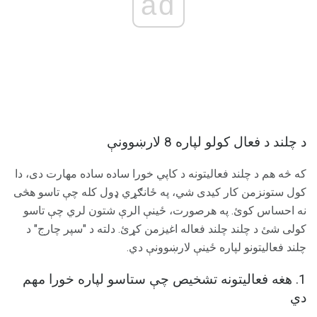
ad
د چلند د فعال کولو لپاره 8 لارښوونې
که څه هم د چلند فعالیتونه د کاپي خورا ساده ساده مهارت دی، دا
کول ستونزمن کار کیدی شي، په ځانګړي ډول کله چې تاسو هڅی
نه احساس کوئ. په هرصورت، ځینې الرې شتون لري چې تاسو
کولی شئ د چلند چلند فعاله اغیزمن کړئ. دلته د "سپر چارج" د
چلند فعالیتونو لپاره ځینې لارښوونې دي.
1. هغه فعالیتونه تشخیص چې ستاسو لپاره خورا مهم
دي