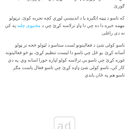
ګورئ.
که تاسو د ټیټه انګیزه یا د اندیښنې لوړې کچه تجربه کوئ، ترټولو
مهمه خبره دا ده چې دا ډاډ ترلاسه کړئ چې د
مخنیوی چلند
په کې
نه دی راغلی.
تاسو کولی شئ د فعالیتونو لست ستاسو د لټولو څخه تر ټولو
آسانه کړئ. یو ځل چې تاسو دا لیست تنظیم کړئ، یو څو فعالیتونه
غوره کړئ چې تاسو یې ترلاسه کولو لپاره خورا اسانه وي. په دې
کار کې، تاسو کولی شئ ډاډه کړئ چې تاسو فعال یاست مګر
تاسو هم په ځان باندې
ad