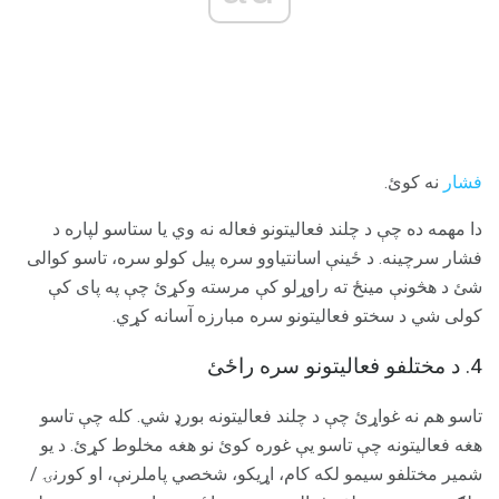
فشار
نه کوئ.
دا مهمه ده چې د چلند فعالیتونو فعاله نه وي یا ستاسو لپاره د
فشار سرچینه. د ځینې اسانتیاوو سره پیل کولو سره، تاسو کوالی
شئ د هڅونې مینځ ته راوړلو کې مرسته وکړئ چې په پای کې
کولی شي د سختو فعالیتونو سره مبارزه آسانه کړي.
4. د مختلفو فعالیتونو سره راځئ
تاسو هم نه غواړئ چې د چلند فعالیتونه بورډ شي. کله چې تاسو
هغه فعالیتونه چې تاسو یې غوره کوئ نو هغه مخلوط کړئ. د یو
شمیر مختلفو سیمو لکه کام، اړیکو، شخصي پاملرنې، او کورنۍ /