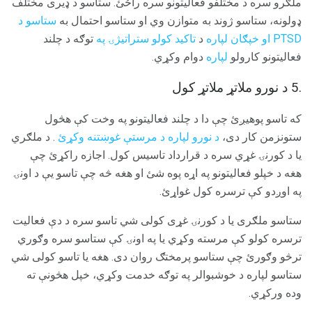
ملګرو سره د مختلفو فعالیتونو سره راځئ. ستاسو د ډیری مختلف
ډولونه، ستاسو ژوند به متوازن وي او ستاسو احتمال به
ستاسو د
PTSD او خپګان لپاره
د
تاکید کولو ستراتیژۍ په
توګه د چلند
فعالیتونو کارولو
لپاره
دوام وکړي.
.5 د نورو ملاتړ ملاتړ کول
که تاسو پوهیږئ چې دا د چلند فعالیتونو په وخت کې هڅول
ستونزمن کار دی،
د نورو لپاره د مرستې غوښتنه وکړئ
. د ملګري
یا د کورنۍ غړي سره د قرارداد تاسیس کول. اجازه راکړئ چې
هغه د خپلو فعالیتونو په اړه پوه شئ او هغه څه چې تاسو یې د اونۍ
په اوږدو کې ترسره کول غواړئ.
ستاسو ملګری یا د کورنۍ غړی کولی شي تاسو سره د دې فعالیت
ترسره کولو کې مرسته وکړي یا په اونۍ کې ستاسو سره وګوري
ترڅو وګورئ چې ستاسو پرمختګ روان دی. هغه یا تاسو کولی شي
ستاسو لپاره د خوشبوالر په توګه خدمت وکړي، خپل هڅونې ته
وده ورکړي.