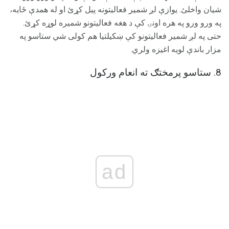
شیان واخلئ. یوازې لږ شمیر فعالیتونه پیل کړئ او له همدې ځایه،
په ورو ورو په هره اونۍ کې د هغه فعالیتونو شمیره لوړه کړئ.
حتی په لږ شمیر فعالیتونو کې ښکیلتیا هم کولی شي ستاسو په
مزار باندې لویه اغیزه ولري.
8. ستاسو پرمختګ ته انعام ورکول
ad