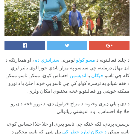
د چلند فعالیتونه د
مسو کولو
لومړنی
ستراتیژي ده
، او همدارنګه د
لنډ مهال درملنه، چې ستاسو په مزار باندې خورا لوی تاثیر لري.
کله چې تاسو
خپګان
یا
اندیښمن
احساس کوئ، ممکن تاسو ممکن
د هغه شیانو په ترسره کولو کې چې تاسو یې خوند اخلئ یا د نورو
ممکنه خوښي وړ فعالیتونو څخه مخنیوي امکان ولري.
د دې پایلې ډیری وختونه د مزاج خرابول دي، د نورو څخه د ډیرو
جلا جلا احساس، او د اندیښنې زیاتوالی.
برسېره پردې، لکه څنګه چې تاسو ډیری او جلا جلا احساس کوئ،
تاسو ممکن
د خپګان لپاره خطر کې
پیل شي. که تاسو مخکې د