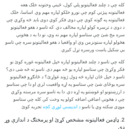
کله چې د چلند فعالیتونو پلي کول، ځینې وختونه خلک هغه
فعالیتونه پیژني کوم چې نورو خلکو لپاره مهم وي. اساسا، خلک
فعالیتونه په ګوته کوي چې دوی فکر کوي دوی
باید
څه وکړي چې
د دوی د ترسره کولو لپاره مخالف دي. که تاسو د هغو فعالیتونو
سره مخ شئ چې ستاسو لپاره مهم نه وي، نو دا به د هڅونې
هڅولو لپاره ستونزمن وي او واقعیا د هغو فعالیتونو سره چې تاسو
یې ښکیل یاست ورسره تړل کیږي.
کله چې تاسو د چلند فعالیتونو لپاره خپل فعالیتونه غوره کوئ نو
فکر وکړئ چې ستاسو لپاره یو څه مهم دی. تاسو ته څه شی دی؟
تاسو د خپل ځان لپاره څه ډول ژوند غواړئ؟ د ځانګړو فعالیتونو
سره یوځای شئ چې ستاسو په اړه واقعیت لري او دا چې ستاسو
د ارزښتونو او غوښتنو په اړه دي. دا به تاسو سره مرسته وکړي
چې د هڅونې اضافي اضافه کولو په وخت کې کله چې ستاسو
موډی ښکته وي یا تاسو
د اندیښنې لوړې کچه
تجربه کوئ.
2. ډاډمن فعالیتونه مشخص کړئ او پرمختګ د اندازې وړ
دی