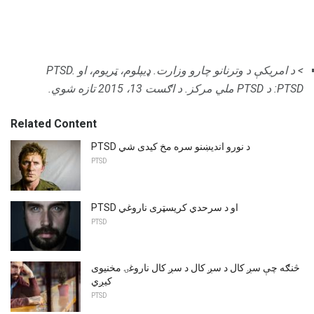
> د امریکې د وترنانو چارو وزارت.
ډیپلوم، ټریوم، او PTSD.
PTSD: د PTSD ملي مرکز.
د اګست 13، 2015 تازه شوي.
Related Content
PTSD د نورو اندیښنو سره مخ کیدی شي
PTSD
PTSD او د سرحدي کریسټری ناروغي
PTSD
څنګه چې سږ کال د سږ کال د سږ کال ناروغۍ مخنیوی
کیږي
PTSD