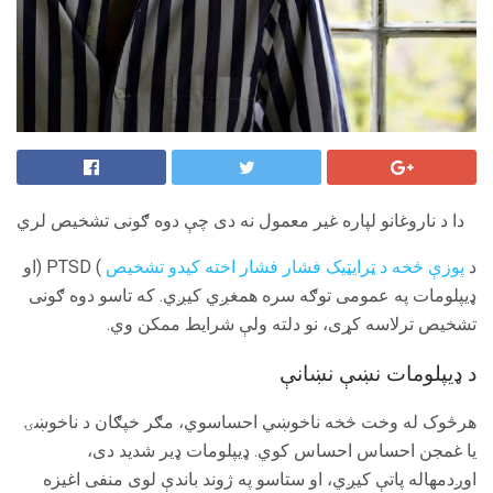
دا د ناروغانو لپاره غیر معمول نه دی چې دوه ګونی تشخیص لري
د
پوزې څخه د ټرایټیک فشار فشار اخته کیدو تشخیص
) PTSD (او
ډیپلومات په عمومی توګه سره همغږي کیږي. که تاسو دوه ګونی
تشخیص ترلاسه کړی، نو دلته ولې شرایط ممکن وي.
د ډیپلومات نښې نښانې
هرڅوک له وخت څخه ناخوښي احساسوي، مګر خپګان د ناخوښۍ
یا غمجن احساس احساس کوي. ډیپلومات ډیر شدید دی،
اوږدمهاله پاتې کیږي، او ستاسو په ژوند باندې لوی منفی اغیزه