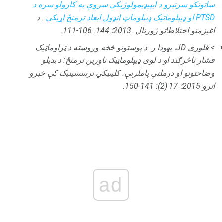
ساتونکو سرتیرو د ایپیډیمولوژیکي سروې په کارولو سره د
PTSD او ډیپلوماتیک ډیپلوماټ انډول ابعاد ترمنځ اړیکې
.
د
اغیزمنو اختلاطاتو ژورنال.
2013؛ 144: 106-111.
> فلوری JD، یهودا ر. د پوستونو څخه وروسته د ټراوماټیک
فشار ناڅرګند او د لوی ډیپلوماټیک ناورین ترمنځ: د بدیلو
وضاحتونو او درملنې پاملرنې.
کلینیکي نرسسینیک کې خبرو
اترو
2015؛ 17 (2): 141-150.
ad