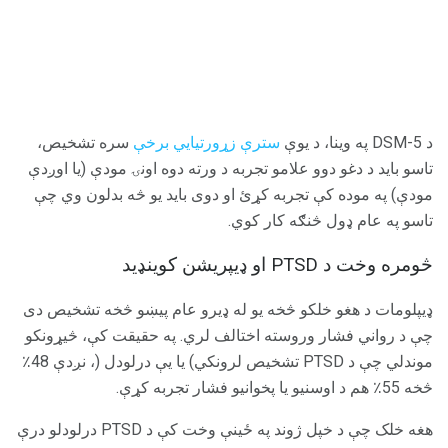
د DSM-5 په وینا، د یوې
سترې زړورتیایي برخې
سره تشخیص،
تاسو باید د دغو دوو علامو تجربه د ورته دوه اونۍ مودې (یا اوږدې
مودې) په موده کې تجربه کړئ او دوی باید یو څه بدلون وي چې
تاسو په عام ډول څنګه کار کوي.
څومره وخت د PTSD او ډیپریشن کوینډید
ډیپلومات د هغو خلکو څخه یو له ډیرو عام پیښو څخه تشخیص دی
چې د رواني فشار وروسته اختالف لري. په حقیقت کې، څیړونکو
موندلي چې د PTSD تشخیص لرونکي) یا یې درلودل (، نږدې 48٪
څخه 55٪ هم د اوسنیو یا پخوانیو فشار تجربه کړې.
هغه خلک چې د خپل ژوند په ځینې وخت کې د PTSD درلودلو درې