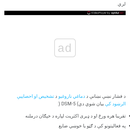
لري.
ad
د فشار نښې نښانې د
دماغي ناروغیو
د
تشخیص او احصاييې
الرښود کې
بیان شوي دي) DSM-5 (:
تقريبا هره ورځ او د ډیری اکثریت لپاره د خپګان درملنه
په فعالیتونو کې د ګټو یا خوښي ضایع