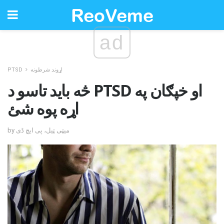
ad
اړوند شرطونه
PTSD
څه باید تاسو د PTSD او خپګان په
اړه پوه شئ
by میټی ټیل، پی ایچ ڈی