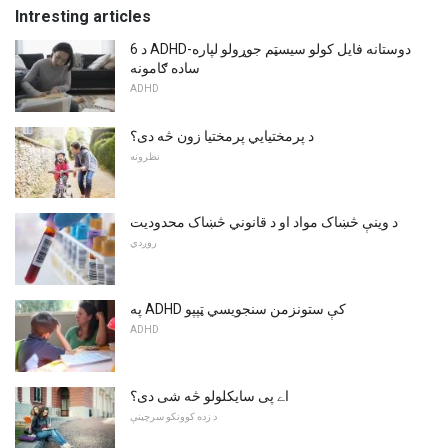
Intresting articles
6 د ADHD-دوستانه فایل کولو سیسټم جوړولو لپاره
ساده ګامونه
ADHD
د پرمختیایي پرمختیا زون څه دی؟
نظرونه
د وینې څښاک مواد او د قانوني څښاک محدودیت
روږدي
په ADHD کې ستونزمن سنجویسي ټپپو
ADHD
اے پی سایکلولو څه شی دی؟
د زده کوونکو سرچینې