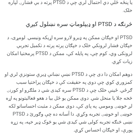
یا پنځه ځلې دي احتمال لري چې د PTSD پرته د بې فشارۍ لپاره
خلک.
څرنګه د PTSD او ډیپلوماټ سره نښلول کیږي
PTSD او خپګان ممکن په ډیرو لارو سره اړیکه ونیسي. لومړی، د
خپګان فشار لرونکي خلک د خپګان پرته پرته د تکمیل تجربې
لرونکی وي، کوم چې، په پایله کې، ممکن د PTSD پرمختیا امکان
زیات کړي.
دوهم امکان دا دی چې د PTSD نښې نښانې ډیرې ستونزې لري او
کمزوري کوي چې دوی په حقیقت کې د خپګان پراختیا سبب
ګرځي. ځینې ​​خلک چې د PTSD سره کیدی شي د ملګرو او کورنۍ
څخه جلا یا منحل شي. دوی ممکن یو ځل بیا د هغو فعالیتونو په اړه
لږ خوښۍ ومومي. په پای کې، دوی ممکن د مثبت احساساتو لکه
خوښۍ او خوښۍ تجربه وکړي. دا آسانه ده چې وګورئ د PTSD
نښی څنګه تجربه کولی شي کیدی شي یو څوک ډیر خپه، په زړه
پورې، او خپګان احساس کړي.