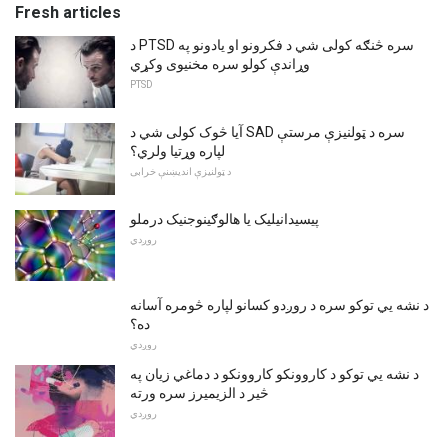
Fresh articles
د PTSD سره څنګه کولی شي د فکرونو او یادونو په
وړاندې کولو سره مخنیوی وکړي
PTSD
آیا څوک کولی شي د SAD سره د ټولنیزې مرستې
لپاره وړتیا ولري؟
د ټولنیزې اندیښنې خرابی
پیسیدانیلیک یا هالوګینوجنیک درملو
روږدي
د نشه یي توکو سره د روږدو کسانو لپاره څومره آسانه
ده؟
روږدي
د نشه یي توکو د کاروونکو کاروونکو د دماغي زیان په
څیر د الزیمیرز سره ورته
روږدي