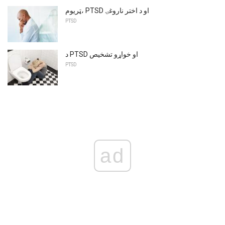
ټریوم، PTSD او د اختر ناروغۍ
PTSD
د PTSD او خواړو تشخیص
PTSD
ad