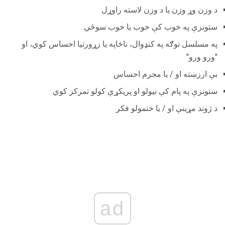
د وزن وړ وزن یا د وزن لاسته راوړل
ستونزې په خوب کې خوب یا خوب سوځي
په مسلسل توګه په کنډوال، ناڅاپه یا زړورتیا احساس کوي، او
"ورو ورو"
بې ارزښته او / یا مجرم احساس
ستونزې په پام کې نیولو او پریکړې کولو تمرکز کوي
د ژوند مړینې او / یا ختمولو فکر
ad