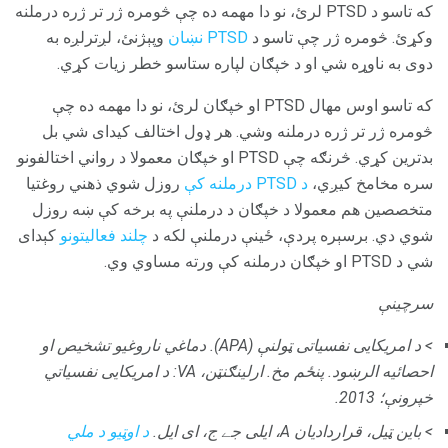
که تاسو د PTSD لرئ، نو دا مهمه ده چې څومره ژر تر ژره درملنه
وکړئ. څومره ژر چې تاسو د
PTSD نښان
وپېژنئ، لږترلږه به
دوی به ناوړه شي او د خپګان لپاره ستاسو خطر زیات کړي.
که تاسو اوس مهال PTSD او خپګان لرئ، نو دا مهمه ده چې
څومره ژر تر ژره درملنه وشي. هر ډول اختالف کیدای شي بل
بدترین کړي. څرنګه چې PTSD او خپګان معمولا د رواني اختالفونو
سره مخامخ کیږي،
د PTSD درملنه کې
روزل شوي ذهني روغتیا
متخصصین هم معمولا د خپګان د درملنې په برخه کې ښه روزل
شوي دي. برسېره پردې، ځینې درملنې لکه د
چلند فعالیتونو
کېدای
شي د PTSD او خپګان درملنه کې ورته مساوي وي.
سرچینې
> د امریکایی نفسیاتی ټولنې (APA).
دماغي ناروغیو تشخیص او
احصائیه الرښود.
پنځم مخ.
ارلینګنټن، VA: د امریکایی نفسیاتي
خپرونې؛
2013.
> باین ټیل، قراردادیان A، ایلی جے ج، ای ایل.
د اوټیو د ملي