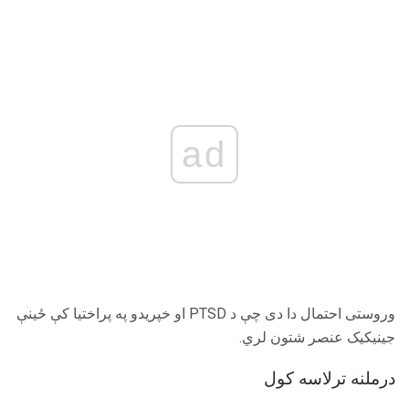
ad
وروستی احتمال دا دی چې د PTSD او خپریدو په پراختیا کې ځینې
جینیکیک عنصر شتون لري.
درملنه ترلاسه کول