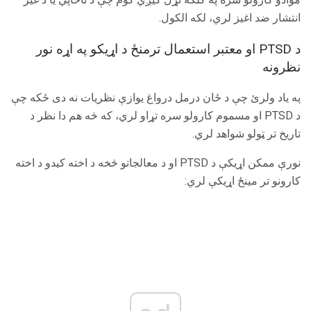
انتشار ضد اغیز لري، لکه الکول.
د PTSD او معتبر استعمال ترمنځ د اړیکو په اړه نور
نظرونه
په یاد ولرئ چې د ځان درمل درواغ یوازې نظریات نه دی ځکه چې
د PTSD او مسموم کارولو سره تړاو لري، که څه هم دا نظر د
تاریخ تر ټولو شواهد لري.
نورې ممکن اړیکې د PTSD او د معالجاتو څخه د اخته کیدو د اخته
کارونو تر مینځ اړیکې لري: