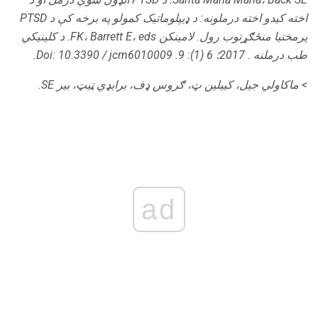
اخته کیدو اخته درملونه: د ډیپلوماتیک کمولو په برخه کې د PTSD
پرمختیا منځګړتوب رول.
لامینکن FK، Barrett E، eds.
د کلینیکي
طب درملنه
.
2017؛ 6 (1): 9.
Doi: 10.3390 / jcm6010009.
> ماکاولي جیل، کییلین ټ، ګروس ډف، برایډي ټیټ، بیر SE.
ad