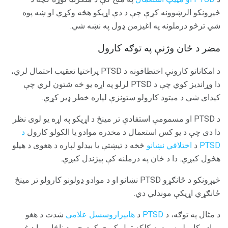
څیړونکو الرښوونه کړې چې د دې اړیکو هڅه وکړي او ښه پوه
شي ترڅو درملونه په اغیزمن ډول په نښه شي.
مضر د ځان وژنې په توګه کارول
د امکاناتو کارونې اختطافونه د PTSD پراختیا تعقیب احتمال لري،
دا وړاندیز کوي چې د PTSD لرلو په اړه یو څه شتون لري چې
کیدای شي د میتود کارولو ستونزې لپاره خطر ډیر کړي.
د PTSD او مسمومې استفادې تر مینځ د اړیکو په اړه یو لوی نظر
دا دی چې د یو کس استعمال د مخدره موادو یا الکولو کارول
د
PTSD
د
اختلافي نښانو
څخه د تیښتې یا بیدلو لپاره د هغوی د هیلو
هڅول کیږي. دا د ځان په درملنه کې پیژندل کیږي.
څیړونکو د ځانګړو PTSD نښانو او د موادو ډولونو کارولو تر مینځ
ځانګړي اړیکې موندلي دي.
د مثال په توګه، د
PTSD
د
هایپراروسسل علامی
شدت د هغو
موادو کارولو سره په کلکه تړل کیږي کوم چې د ناڅاپي یا د غیر