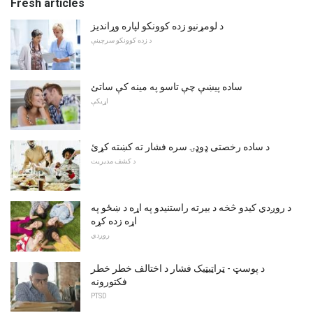
Fresh articles
د لومړنیو زده کوونکو لپاره وړاندیز
د زده کوونکو سرچینې
ساده پیښې چې تاسو په مینه کې ساتئ
اړیکې
د ساده رخصتی ډوډۍ سره فشار ته کښته کړئ
د کشف مدیریت
د روږدي کیدو څخه د بیرته راستنیدو په اړه د ښځو په
اړه زده کړه
روږدي
د پوسټ - ټراټیټیک فشار د اختالف خطر خطر
فکتورونه
PTSD