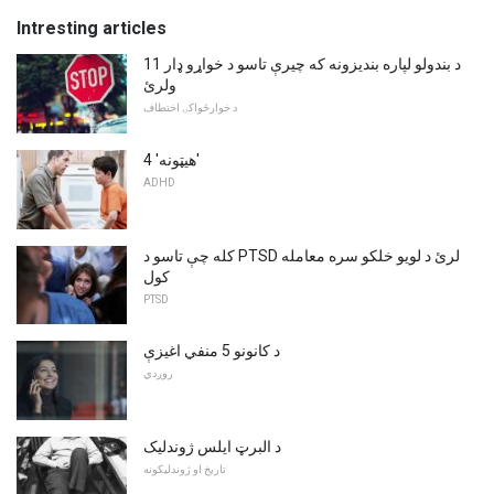
Intresting articles
11 د بندولو لپاره بندیزونه که چیرې تاسو د خواړو ډار
ولرئ
د خوارځواکۍ اختطاف
4 'هیټونه'
ADHD
کله چې تاسو د PTSD لرئ د لویو خلکو سره معامله
کول
PTSD
د کانونو 5 منفي اغیزې
روږدي
د البرټ ایلس ژوندلیک
تاریخ او ژوندلیکونه