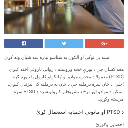
نشه يي توکي او الکول به ستاسو لپاره ښه شيان ونه کړي
هغه کسان چې د پوزې څخه وروسته د رواني ناروغۍ اخته کیږي
(PTSD) معمولا د مخدره موادو او / الکولو کارول یا ناوړه ګټه
اخلي. د ځان سره درملنه چې د ځان په درملنه کې پیژندل کیږي،
ممکن د موادو لوړ نرخ د تشریحاتو کارولو سره د PTSD سره
مرسته وکړي.
د PTSD او ماتونې احصایه استعمال کړئ
احصایې وګورئ: