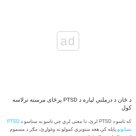
ad
د ځان د درملنې لپاره د PTSD پرځای مرسته ترلاسه
کول
که تاسو د PTSD لرئ، دا معنی لري چې تاسو به ستاسو د
PTSD
نښانونو
پایله کې هغه ستونزې کمولو ته وغواړئ، مګر د مسموم