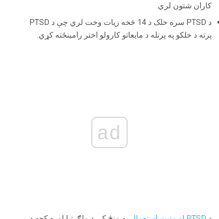
کاران شتون لري.
د PTSD سره خلک د 14 څخه زیات وخت لري چې د PTSD
پرته د خلکو په پرتله د مايعاتو کارولو اختر رامینځته کړي.
ad
د
PTSD او مټیټ استعمال
په منځ کې د ملګرتیا لوړه کچه د