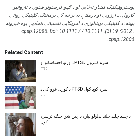
پوسټروټیکټیک فشار ناڅاپي او د ګډو فرصتونو شتون د ناروغیو
کارول: د ارزونې او درملنې په برخه کې پرمختګ.
کلینیکي رواني
پوهه: د کلینیکي پوینالوژی د امریکایی نفسیاتی اتحادیې یوه خپرونه
.
2012؛ 19 (3): 10.1111 / cpsp.12006.
Doi: 10.1111 /
cpsp.12006.
Related Content
د وژنو احساساتو او PTSD سره کنترول
PTSD
د کورنۍ غړو کې د PTSD سره کوډ کول
PTSD
د چلند چلند چلند بدلولو لپاره د چین شن څنګه ترسره
کول
PTSD