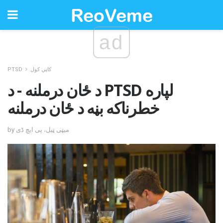
ad
کاپي کول
PTSD
د ځان درملنه - د PTSD لپاره
خطرناکه بڼه د ځان درملنه
by میټی ټیل، پی ایچ ڈی