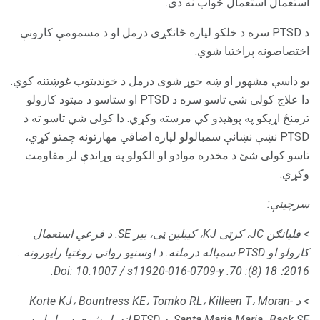
استعمال استعمال ځواب نه دی.
د PTSD سره د خلکو لپاره ځانګړی درمل او د مسمومې کارونې
اختصاصونه پراختیا شوي.
یو داسې مشهور او ښه جوړ شوی درمل د خوندیتوب غوښتنه کوي.
دا علاج کولی شي تاسو سره د PTSD او ستاسو د میتود کارولو
ترمنځ اړیکو په پوهیدو کې مرسته وکړي. دا کولی شي تاسو ته د
PTSD نښې نښانې سمبالولو لپاره اضافي مهارتونه چمتو کړي،
تاسو کولی شئ د مخدره موادو او الکولو په وړاندې لږ مقاومت
وکړي.
سرچینې:
> فلیانګن JC، کرټی KJ، کییلین ټی، بیر SE.
د فرعي استعمال
کارولو او PTSD سمباله درملنه.
د اوسنیو رواني روغتیا راپورونه
.
2016؛ 18 (8): 70.
Doi: 10.1007 / s11920-016-0709-y.
> د Korte KJ، Bountress KE، Tomko RL، Killeen T، Moran-
Santa Maria Maria، Back SE.
د PTSD انډول شوي درمل او د