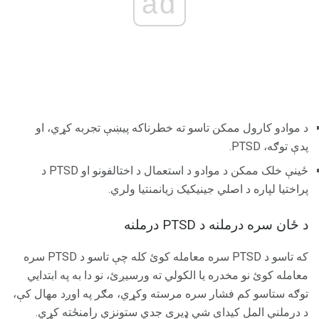
ad
د موادو کارول ممکن تاسو ته خطرناکه پیښې تجربه کړي، او
پدې توګه، PTSD.
ځینې ​​خلک ممکن د موادو د استعمال د اختالفونو او PTSD د
پراختیا لپاره د اصلي جینیکیک زیانمنتیا ولري.
د ځان سره درملنه د PTSD درملنه
که تاسو د PTSD سره معامله کوئ کله چې تاسو د PTSD سره
معامله کوئ نو مخدره یا الکولي ته ورسیږئ، نو دا به په ابتدايي
توګه ستاسو کم فشار سره مرسته وکړي، مګر په اوږد مهال کې،
د درملنې المل کیدای شي ډیری جدي ستونزې رامنځته کړي.