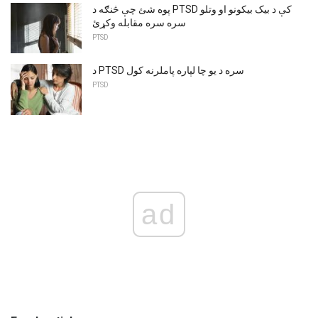
پوه شئ چې څنګه د PTSD کې د بیک بیکونو او وتلو
سره سره مقابله وکړئ
PTSD
د PTSD سره د یو چا لپاره پاملرنه کول
PTSD
ad