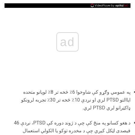
ad
په عمومي وګړو کې شاوخوا 6٪ څخه تر 8٪ لویانو متحده
ایاالتو PTSD لري او نږدې 10٪ څخه تر 30٪ تجربه لرونکو
ډاکټرانو لري PTSD لري.
د هغو کسانو په منځ کې چې د ژوند دوره کې PTSD، نږدې 46
فیصدی اټکل کیږي چې د مخدره توکو یا الکولي استعمال