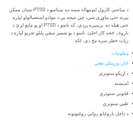
د مباحثې کارول لنډمهاله سمه ده. ستاسو د PTSD نښان ممکن
بیرته حتی پیاوړي شي، چې نتیجه یې د موادو استعمالولو لپاره
حتی هیله ده. برسيره پردې، که تاسو د PTSD او يو مايع لرئ د
ناروغۍ څخه کار اخلئ، تاسو د يو شمير منفي پايلو تجربو لپاره د
زيات خطر سره مخ دي، لکه:
ډیپلومات
ځان وژونکي هڅې
د اړیکو ستونزې
اندیښنه
قانوني ستونزې
طبي ستونزې
د داخل ناروغانو رواني روغتونونه