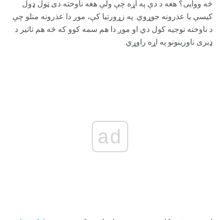
څه ووایی؟ هغه د دې په اړه چې ولې هغه ناوخته دی ټول ډول
کیسې یا عذرونه جوړوي. په زړورتیا کې، موږ دا عذرونه منلو چې
د ناوخته توجیه کول دي او موږ دا هم سمه کوو که څه هم تاثیر د
ډیری ناورینونو په اړه راوړي.
ad