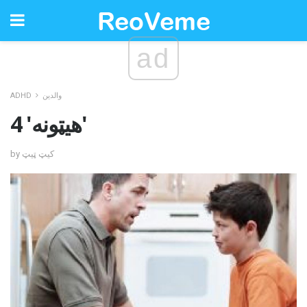
ad
والدین
ADHD
4 'هیټونه'
by کیټ ټیټ