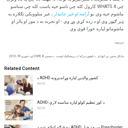
چې 4 WHATS کارول کله چې تاسو خپه یاست کله چې ستاسو
ماشوم خپه وي. یو
آرامه او غیر جانبدار
، غیر منلوونکي تګلاره به
ډیر ګټور وي او د زده کړې وړ وي - او تجربه به د مور او پالر او
ماشومانو لپاره خورا قوي وي.
سرچینه:
مایکل منس، پی ایچ ڈی.
د تلیفون مرکه / د بریښنالیک لیست.
د دسمبر 8، 2009 او د جنوري 18، 2010
Related Content
د ADHD کشور والدین لپاره وړاندیزونه
ADHD
ADHD-د کور تنظیم کولو لپاره مناسبه لارې
ADHD
زه څنګه کولای شم د ADHD سره د خپل Preschooler