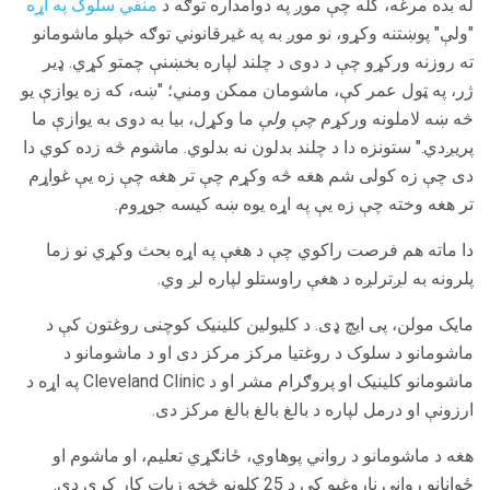
له بده مرغه، کله چې موږ په دوامداره توګه د
منفي سلوک په اړه
"ولې" پوښتنه وکړو، نو موږ به په غیرقانوني توګه خپلو ماشومانو
ته روزنه ورکړو چې د دوی د چلند لپاره بخښنې چمتو کړي. ډیر
ژر، په ټول عمر کې، ماشومان ممکن ومني؛ "ښه، که زه یوازې یو
څه ښه لاملونه ورکړم
چې ولې
ما وکړل، بیا به دوی به یوازې ما
پریږدي." ستونزه دا د چلند بدلون نه بدلوي. ماشوم څه زده کوي دا
دی چې زه کولی شم هغه څه وکړم چې تر هغه چې زه یې غواړم
تر هغه وخته چې زه یې په اړه یوه ښه کیسه جوړوم.
دا ماته هم فرصت راکوي چې د هغې په اړه بحث وکړي نو زما
پلرونه به لږترلږه د هغې راوستلو لپاره لږ وي.
مایک مولن، پی ایچ ډی. د کلیولین کلینیک کوچنی روغتون کې د
ماشومانو د سلوک د روغتیا مرکز مرکز دی او د ماشومانو د
ماشومانو کلینیک او پروګرام مشر او د Cleveland Clinic په اړه د
ارزونې او درمل لپاره د بالغ بالغ بالغ مرکز دی.
هغه د ماشومانو د رواني پوهاوي، ځانګړي تعلیم، او ماشوم او
ځوانانو رواني ناروغیو کې د 25 کلونو څخه زیات کار کړی دی.