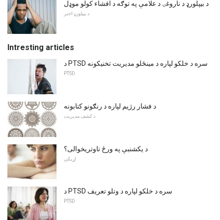
د بیپلورډ د ناروغۍ د علامې په توګه د افشاء کولو موډل
د بیپلورډ اختر
Intresting articles
د PTSD سره د خلکو لپاره د مینځلو مدیریت تخنیکونه
PTSD
د فشار رژیم لپاره د رنګونو کتابونه
د کشف مدیریت
د یکشنبې په ورځ تاوتریخوالی؟
اړیکې
د PTSD سره د خلکو لپاره د وتلو تعریف
PTSD