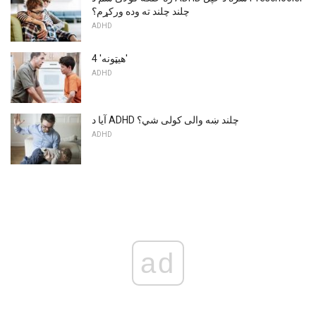
چلند چلند ته وده ورکړم؟
ADHD
4 'هیټونه'
ADHD
آیا د ADHD چلند ښه والی کولی شي؟
ADHD
ad