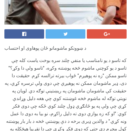
د ښوونکو ماشومانو ځان پوهاوی او احتساب
که تاسو د یو نامناسب یا منفي چلند سره بوخت یاست کله چې
تاسو د یو کوچني ماشوم څخه پوښتنه وکړه، "تاسو ولې دا وکړ؟"
تاسو ممکن "زه نه پوهیږم" ځواب بیرته ترالسه کړم. حقیقت دا
دی، ډیر ماشومان ممکن نه پوهیږي چې دوی ولې ترسره کړي، په
حقیقت کې ماشومان ماشومان په ریښتینې توګه دي. لویان په
نوبتي توګه له ماشوم څخه غوښتنه کوي چې هغه دلیل وړاندې
کړي چې ولې په یو ځانګړي ډول چلند کوي ځکه چې دوی فکر
کوي: "او که زه یوازې دوی ته دلیل راکړم، نو بیا به دوی دا عمل
ونه کړي." د والدین ډیری برخه د دې پوښتنې څخه د بار بار پوښتنه
کول مجرم دي حتی که دوی فکر وکړي چې دا تقریبا هیڅکله په