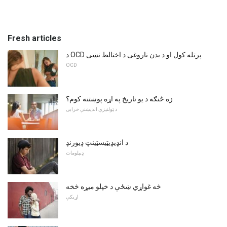
Fresh articles
د OCD پرتله کول او د بدن ناروغی د اختالط نښی
OCD
زه څنګه د یو تاریخ په اړه پوښتنه کوم؟
د ټولنیزې اندیښنې خرابی
د انډیډیټیسټینټ ډیورنډ
ډیپلومات
څه غواړي ښځې د خپلو میړه څخه
اړیکې