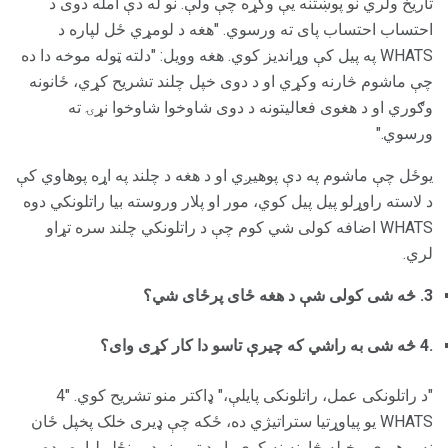
تاریخ ولري نو پوښتنه یې وکړه چې ولې. نو له دې امله دوی د
احتساب احتساب پای ته ورسوي. "هغه د لومړي ځل لپاره د
WHATS په پیل کې وړاندیز کوي. هغه وویل: "دلته ټوله موخه دا ده
چې ماشوم څارنه وکړي او د دوی خپل چلند تشریح کړي، ځانونه
وګوري او د هغوی فعالیتونه د دوی شاوخوا شاوخوا نړۍ ته
ورسوي."
یوځل چې ماشوم په دې پوهیږي او د هغه د چلند په اړه پوهاوي کې
د لاسته راوړلو پیل پیل کوي، مور او پلار وروسته بیا راتلونکي دوه
WHATS اضافه کولی شي کوم چې د راتلونکي چلند سره تړاو
لري.
3. څه شی کولی شې د هغه ځای پرځای شي؟
.4 څه شی به راشي که چیرې تاسو دا کار کړی وای؟
"د راتلونکی عمل، راتلونکی پایلې،" ډاکتر منو تشریح کوي. "4
WHATS یو پیاوړتیا ستراتیژي ده، ځکه چې ډیری خلک پخپل ځان
نه پوهیږي، پخپله څارنه نه کوي، او د تورونو د مینځلو لپاره وده