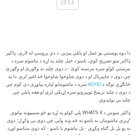
ad
دا دوه پوښتنې یو عمل او پایلې پیژني. د دې پروسې له لارې، ډاکټر
ډاکتر منو تشریح کوي، تاسو د خپل چلند په اړه د ماشوم سره د
مرستې کولو سره مرسته کوئ - د دوی چلند ته وګورئ او وګورئ
چې دوی د چاپیریال او د دوی شاوخوا شاوخوا څه اغیز لري. دا په
ځانګړې توګه د
ADHD
سره د ماشومانو لپاره پیاوړی دی کوم چې
د دوی د چلند ترمنځ توپیرونو سره اړیکې لري او هغه پایلې چې
چلند یې تولیدوي.
ډاکټر منوس د 4 WHATS پلي کولو په اړه یو څو سمیټونه بیانوي.
"ډیری ماشومان به تاسو ته څه ونه وايي چې دوی یې وکړل؛ دوی
به یو بل بل ګناه وکړي - بل ماشوم یا تاسو - که دوی ستاسو اوږد