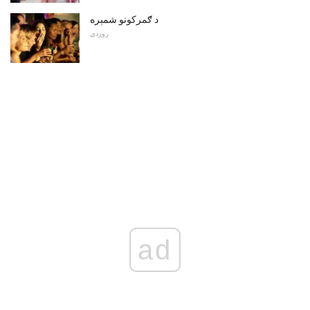
د ګمرکونو شمېره
روږدي
ad