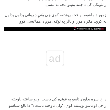
راتلونکی کې د چلند پیښو مخه نه نیسي.
زموږ د ماشومانو څخه
پوښتنه
کوي
چې ولې
د رواني بدلون بدلون
نه کوي، مګر د مور او پالر په توګه، موږ دا هماغسې کوو.
ad
د زنا سره بدلون. تاسو په غونډه کې یاست او یو ساعته ناوخته
راځي او تاسو پوښتنه کوي، "ولې ناوخته یاست؟" دا بالغ ستاسو