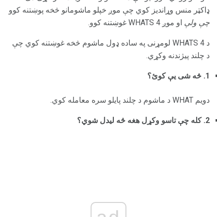
ډاکټر منس وړاندیز کوي چې موږ خپلو ماشومانو څخه پوښتنه کوو
چې ولې
او موږ 4 WHATS غوښتنه کوو.
د 4 WHATS لومړنی په ساده ډول ماشوم څخه غوښتنه کوي چې
د چلند پیژندنه وکړي.
1. څه شی یې کوئ؟
دویم WHAT د ماشوم د چلند پایلو سره معامله کوي.
2. کله چې تاسو وکړل هغه څه لیدل شوي؟