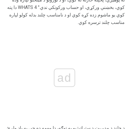
کوي، بخښنې ورکړي، او حساب ورکونکي ندي." 4 WHATS دا پته
کوي یو ماشوم زده کړه کوي او د نامناسب چلند بدله کولو لپاره
مناسب چلند ترسره کوي.
ad
د چلند د مدیریت د ستراتیژیو په توګه، دا مهمه ده چې په یاد ولرئ