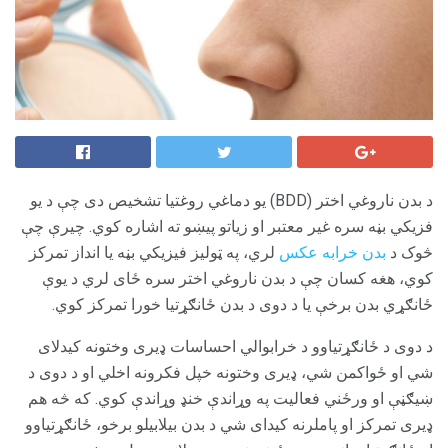
د بدن ناروغي اختر (BDD) یو دماغي روغتیا تشخیص دی چې د یو
فزیکي بڼه سره غیر معتبر او زیاتو پیښو ته اشاره کوي. چیرې چې
څوک د
بدن خرابه عکس
لري، په ټولیز فیزیکي بڼه یا انداز تمرکز
کوي، هغه کسان چې د بدن ناروغي اختر سره ځای لري د یوې
ځانګړي بدن برخې یا د دوی د بدن ځانګړتیا خورا تمرکز کوي.
د دوی د ځانګړتیاوو د خرابوالي احساسات ډیری وختونه کیدلای
شي او ځواکمن شي، ډیری وختونه خپل فکرونه اخلي او د دوی د
ښیګڼې او ورځني فعالیت په وړاندې خنډ وړاندې کوي. که څه هم
ډیری تمرکز او پاملرنه کیدای شي د بدن بیلابیلو برخو، ځانګړتیاوو