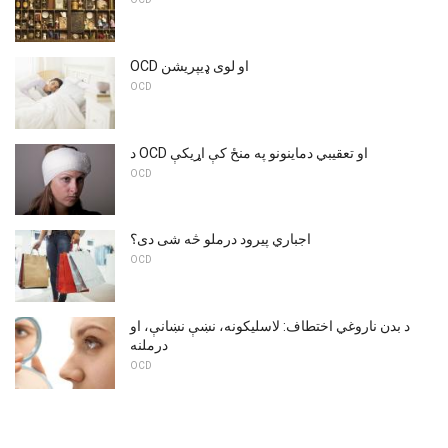
OCD او لوی ډیپریشن
OCD
د OCD او تعقیبي دماینونو په منځ کې اړیکې
OCD
اجباري پیرود درملو څه شی دی؟
OCD
د بدن ناروغي اختطاف: لاسلیکونه، نښې نښانې، او
درملنه
OCD