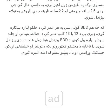
مساوي توګه په اغیزمن ډول اغیز لري، په داسې حال کې چې
نږدې 2.5 سلنه میرمنې او 2.2 سلنه نارینه د دې ناروغۍ په توګه
پېژندل شوي.
که څه هم BDD کولی شي په هر عمر کې د خلکو لپاره ښکاره
کړي، ډیری یې د 12 یا 13 کلنۍ عمر کې د اختالط نښانې او چلند
ښودلو لپاره پیل کوي. د BDD پیژندل هیڅ ډول علت نه دی پیژندل
شوی. دا ناڅاپه د مختلفو فکټورونو لکه د ټولنیز او خپلمنځي اړیکو،
جینیکیک وړاندیز، او یا د پیښو پیښو له امله اغیزه کیږي.
ad