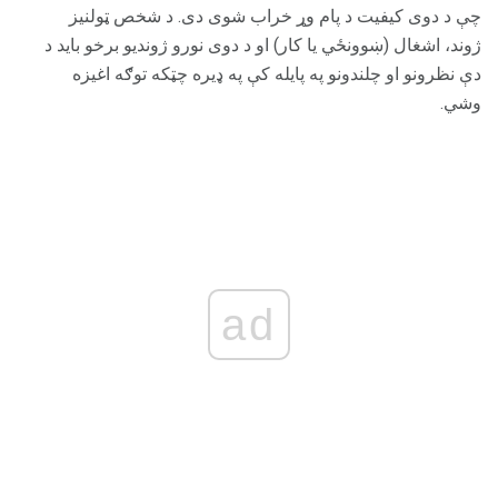
چې د دوی کیفیت د پام وړ خراب شوی دی. د شخص ټولنیز
ژوند، اشغال (ښوونځي یا کار) او د دوی نورو ژوندیو برخو باید د
دې نظرونو او چلندونو په پایله کې په ډیره چټکه توګه اغیزه
وشي.
ad