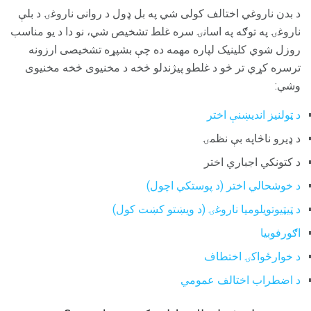
د بدن ناروغي اختالف کولی شي په بل ډول د روانی ناروغۍ د بلې
ناروغۍ په توګه په اسانۍ سره غلط تشخیص شي، نو دا د یو مناسب
روزل شوي کلینیک لپاره مهمه ده چې بشپړه تشخیصی ارزونه
ترسره کړي تر څو د غلطو پیژندلو څخه د مخنیوی څخه مخنیوی
وشي:
د ټولنیز اندیښنې اختر
د ډیرو ناڅاپه بې نظمۍ
د کتونکي اجباري اختر
د خوشحالي اختر (د پوستکي اچول)
د ټیټیوتویلومیا ناروغۍ (د ویښتو کښت کول)
اګورفوبیا
د خوارځواکۍ اختطاف
د اضطراب اختالف عمومي