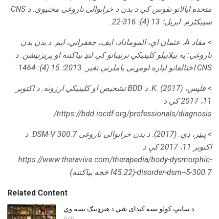
متحده ایالاتو نفوس کې د بدن د خرابوالی ناروغی مخنیوی.
د CNS
سپیکٹرم.
اپریل؛
13 (4): 316-22.
> مفاد A، عثمان اې، الموماداد، ایف، جعفراني، ایم. د بدن بدن
ناروغي: په بیلابیلو کلینیکي ترتیباتو کې لنډ بیاکتنه او پریزنټشن.
د
CNS اختالفاتو لپاره لومړني پاملرنې تغیر.
2013؛
15 (4): 1464
> فلپس، K. (2017).
د BDD تشخیص او کلینیکي ارزونه.
د اکتوبر
11، 2017 کې د
https://bdd.iocdf.org/professionals/diagnosis/
> پیټر، ډي. (2017).
د بدن خرابوالی ناروغی DSM-V 300.7.
د
اکتوبر 11، 2017 کې د
https://www.theravive.com/therapedia/body-dysmorphic-
disorder-dsm--5-300.7-(f45.22 څخه بیاکتنه)
Related Content
د سایټ کولو نښه کیدای شي د هیرډینګ نښه وي
OCD