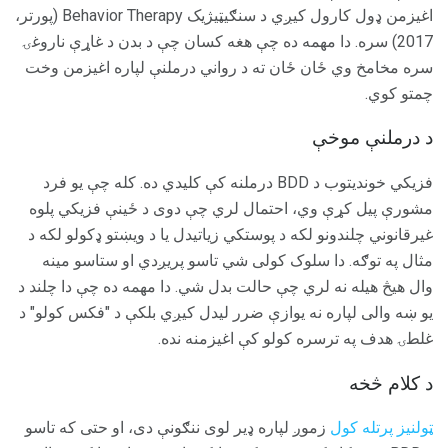
اغیزمن ډول کارول کیږي د سنګیټیژیک Behavior Therapy (پورتر،
2017) سره. دا مهمه ده چې هغه کسان چې د بدن د غاړې ناروغۍ
سره مخامخ وي ځان ځان ته د رواني درملنې لپاره اغیزمن وخت
چمتو کوي.
د درملنې موخې
فزیکي خوندیتوب د BDD درملنه کې کلیدي ده. کله چې یو فرد
مشورې پیل کړې وي، احتمال لري چې دوی د ځینې فزیکي پلوه
غیرقانوني چلندونو لکه د پوستکي زیاتیدل یا د ویښتو ډکولو لکه د
مثال په توګه. دا سلوک کولی شي تاسو پریږدي او ستاسو مینه
وال هیڅ هیله نه لري چې حالت بدل شي. دا مهمه ده چې دا چلند د
یو ښه والی لپاره نه یوازې ضرر لیدل کیږي بلکې د "فکس کولو" د
غلطۍ هدف په ترسره کولو کې اغیزمنه نده.
د کلام څخه
ټولنیز پرتله کول
زموږ لپاره ډیر لوی ننګونې دی، او حتی که تاسو