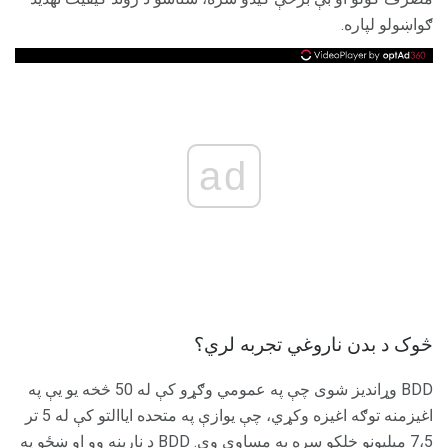
ګواښولو لپاره.
ad
څوک د بدن ناروغي تجربه لري؟
BDD وړاندیز شوی چې په عمومي وګړو کې له 50 څخه یو یې په
اغیزمنه توګه اغیزه وکړي، چې یوازې په متحده ایاالتو کې له 5 تر
7،5 میلیونو خلکو سره به مساوي وي. BDD د نارینه وو او ښځو په