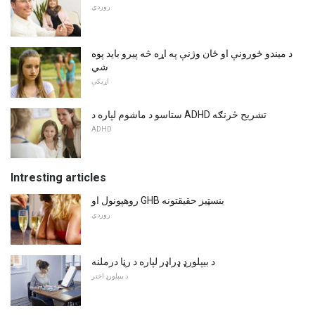
روږدي
د میندو ځورونې او ځان وژنې په اړه څه پیرو باید پوه
شي
اړیکې
ستاسو د ماشوم لپاره د ADHD تشریح څرنګه
ADHD
Intresting articles
روهپونول او GHB بنسټیز حقیقتونه
روږدي
د بیپلورډ ډراډر لپاره د رڼا درملنه
د بیپلورډ اختر