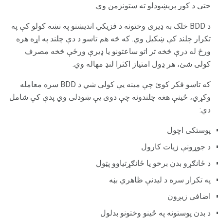
حتی د کور پریښودلو ته ستونزمن وي.
د BDD خلک به ډیری وختونه د فزیکي اندیښنو په نښه کولو کې په
تکرار چلند کې ښکیل وي. که څه هم تاسو د دې چلند په اړه هره
ورځ له درې څخه تر اتو ساعتونو یا ډیرې ورځې څخه مصرف
کولی شئ، هر ډول امتیاز اکثرا لنډ مهاله وي.
که تاسو فکر کوئ چې مینه یې کولی شي د BDD سره معامله
وکړي، ځینې هغه چلندونه چې دوی یې ښودلی وي پدې کې شامل
دي:
پوستکی اچول
د جوړونې زیات کارول
د ځانګړو بدن برخو یا ځانګړتیاوو پټول
په تکرار سره د لیدنې ظاهري بڼه
اضافی زیږون
د بدن پوستونه په ځینو وختونو بدلول