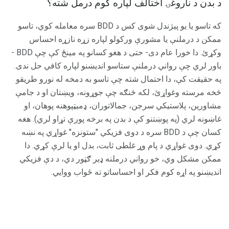
د بدن د ناروغۍ اختالف لپاره کوم درمل شته؟
که تاسو یا یو پیژندل شوی کس د BDD سره معامله کوي، تاسو
ممکن د درملنې یا مشورې ورکولو لپاره زړه نازړه احساس
وکړئ. دا خورا عام دی- حتی د هغو کسانو په مینځ کې چې BDD -
باور لري چې رواني درملنې ستاسو اندیښنو لپاره کافي حل ندی.
په حقيقت کې، دا احتمال شته چې تاسو به دمخه له نورو طريقو
څخه مرسته وغواړئ، لکه څنګه چې جوړونه، ويښتان او د جامې
مشاورين، پلاستيکي سرجن، جمالاتوران، ډميټپوهنه پوهان، او
غاښونه لري (په پوښتنو کې د بدن په برخه پورې تړاو لري). هغه
کسان چې د BDD سره د دوی فزیکي "ستونزه" غواړي په نښه
کړي. دوی غواړي د پام وړ غلطی ثابت، بدل او یا لرې کړي. دا
ممکن مشکل وي، خو رواني درملنه ډیر ګټور دي، د دې فزیکي
اندیښنو په اړه کوم فکر او احساساتو ته ځواب ووایي.