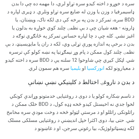
سره د خوړو د اخته کیدو سره تړاو لري، دا مهمه ده چې دا بدن
ډاسیمرفیا د وزن یا وزن له ضایع سره تړاو ونلري. د ډیری لپاره د
BDD سره، تمرکز د بدن په برخه کې دی لکه ناک، ویښتان، یا
ډارونه - هغه شیان چې د بې نظمۍ چلند کوي خواړه به بدلون یا
اغیز نشي. کله چې د چا لپاره حساس تمرکز په ځانګړي توګه د
بدن د برخې په اندازه پورې تړلی وي، لکه د ران یا مایډیسینډ، د بې
نظمۍ چلند کول ممکن د پام وړ نیمګړتیا په نښه کولو کې ترسره
شي. اټکل کیږي چې شاوخوا 12 سلنه یې د BDD سره د اخته کیدو
د معیارونو لکه
انورکسیا
او
بلیمیا
سره هم سمون لري.
د بدن د ناروغۍ اختالط د کلینیکي نښې نښانې
د ناسم ښکاره کولو یا د دوی د روغتیایی خدمتونو وړاندې کونکي
لخوا جدي نه اخیستل کیدو څخه ډډه کول، د BDD خلک ممکن د
راتلونکی راتللو او د مرستې لټولو څخه د وخت مودې سره مخامخ
شي. حتی بیا، دوی اکثرا خپل اندیښنې د روغتیایی مسلکی مسلک
لکه ډیسټاتولوژیک، بیا رغونې سرجن، او د غاښونو د