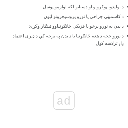
د تولیدو، ټوکرونو او دستانو لکه لوازمو پوښل
د کاسمیټی جراحی یا نورو پروسیجرونو لټون
د بدن په نورو برخو یا فزیکي ځانګړتیاوو ټینګار وکړئ
د نورو څخه د هغه ځانګړتیا یا د بدن په برخه کې د ډیری اعتماد
ډاډ ترلاسه کول
ad