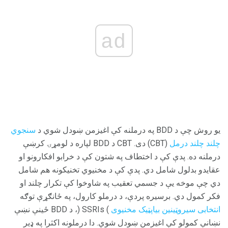
ad
یو روش چې د BDD په درملنه کې اغیزمن ښودل شوي د
سنجوي
چلند چلند درمل
(CBT) دی. CBT د BDD لپاره د لومړۍ کرښې
درملنه ده. پدې کې د اختطاف په شتون کې د خرابو افکارونو او
عقایدو بدلول شامل دي. پدې کې د مخنیوي تخنیکونه هم شامل
دي چې موخه یې د جسمي تعقیب په شاوخوا کې تکرار چلند او
فکر کمول دي. برسیره پردې، د درملو کارول، په ځانګړې توګه
انتخابی سیروټینین بیاپټیک مخنیوی
) SSRIs (، د BDD ځینې نښې
نښانې کمولو کې اغیزمن ښودل شوي. دا درملونه اکثرا په ډیر