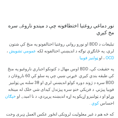
نور دماغي روغتیا اختطافونه چې د میندو ناروغۍ سره
مخ کیږي
تبلیغات د BDD او نورو رواني روغتیا اختالفونو په منځ کې شتون
لري، په ځانګړې توګه د اندیښنې اختالفونه لکه
عمومي تشویش
،
OCD
، او
ټولنیز فوبیا
.
په حقیقت کې، BDD اوس مهال د کتونکو اجباري ناروغیو په منځ
کې طبقه بندي کیږي. څیړنې ښیې چې په سلو کې 60 ناروغان د
BDD سره د ژوند دوره کولو اندیښنې لري او 38 سلنه یې ټولنیز
فوبیا پیژني. د فزیکي خنډ سره پیژندل کیدای شي خلک له مینځه
وړلو او د ټولنیزو اړیکو په اړه اندیښنه پریږدي، د نا امیدۍ او
خپګان
احساس
کوي
.
که څه هم د غیر معلولیت لرونکی انځور عکس العمل ډیری وخت