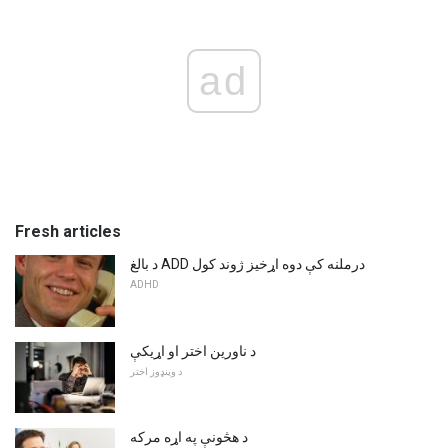
ad
Fresh articles
د بالغ ADD درملنه کې دوه اړخیز ژوند کول
ADHD
د ناورین اختر او اړیکې
د وینډوز اختر
د هڅونې په اړه مرکه