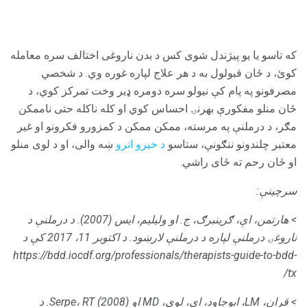
که تاسو یا یو پیژندل شوی کس د بدن ناروغی اختالف سره معامله
کوئ، د ځان قبولول به د هر علاج لپاره غوره وي. د شخصي
مصرفونو په پام کې نیولو سره دومره ډیر وخت تمرکز کوي، د
ځان منلو مفکورې بهرنۍ احساس کوي او کله ناکله حتی ناممکن
مګر، د درملنې په مرسته، ممکن ممکن د کمزورو فکرونو او غیر
معتبر چلندونو ننګونې، ستاسو
د خبرو اترو
ښه والی، او د لوی منلو
او ځان رحم ته ځای راشي.
سرچینې:
> هارتمن، اې، ګرینبرګ، ج. او ولیلیم، ایس (2007).
د درملنې د
ناروغۍ درملنې لپاره د درملنې لارښود.
د اکتوبر 11، 2017 کې د
https://bdd.iocdf.org/professionals/therapists-guide-to-bdd-
tx/
> قران، LM، ابوجاود، ای، لوی، MD او Serpe، RT (2008).
د