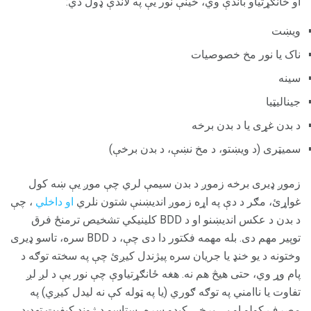
او ځانګړتیاو باندې وي، ځینې نور یې په لاندې ډول دي:
ویښت
ناک یا نور مخ خصوصیات
سينه
جینالیټیا
د بدن غړی یا د بدن برخه
سمیټری (د ویښتو، د مخ نښې، د بدن برخې)
زموږ ډیری برخه زموږ د بدن سیمې لري چې موږ یې ښه کول
غواړئ، مګر د دې په اړه زموږ اندیښنې شتون نلري
او داخلي
، چې
د بدن د عکس اندیښنو او د BDD کلینیکي تشخیص ترمنځ فرق
توپیر مهم دی. بله مهمه فکتور دا دی چې، د BDD سره، تاسو ډیری
وختونه د یو خنډ یا جریان سره پیژندل کیږئ چې په سخته توګه د
پام وړ وي، حتی هیڅ هم نه. هغه ځانګړتیاوې چې نور یې د لږ لږ
تفاوت یا ناامني په توګه ګوري (یا په ټوله کې نه لیدل کیږي) په
مصرف کولو او بې برخې کیدو سره، ستاسو د ژوند کیفیت تهدید