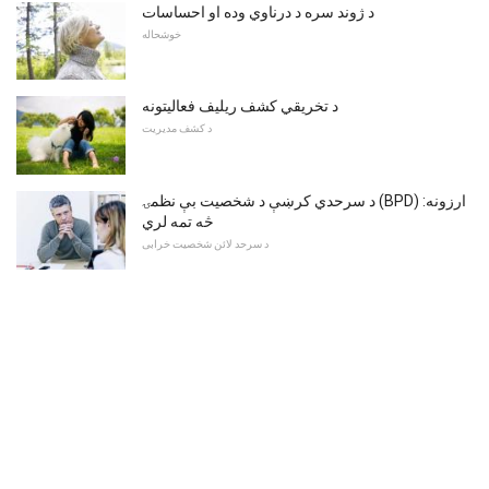
د ژوند سره د درناوي وده او احساسات
خوشحاله
د تخریقي کشف ریلیف فعالیتونه
د کشف مدیریت
د سرحدي کرښې د شخصیت بې نظمۍ (BPD) ارزونه:
څه تمه لري
د سرحد لائن شخصیت خرابی