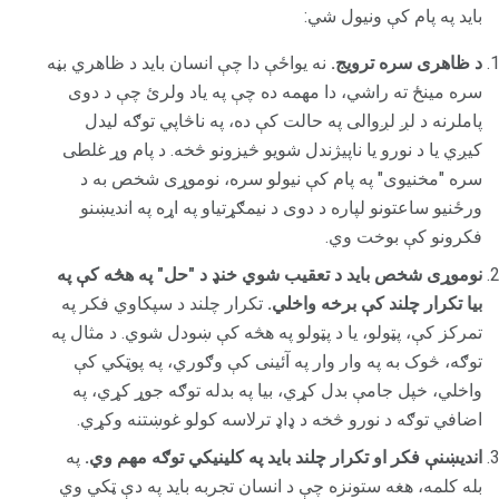
باید په پام کې ونیول شي:
د ظاهری سره ترویج.
نه یواځې دا چې انسان باید د ظاهري بڼه
سره مینځ ته راشي، دا مهمه ده چې په یاد ولرئ چې د دوی
پاملرنه د لږ لږوالی په حالت کې ده، په ناڅاپي توګه لیدل
کیږي یا د نورو یا ناپیژندل شویو څیزونو څخه. د پام وړ غلطی
سره "مخنیوی" په پام کې نیولو سره، نوموړی شخص به د
ورځنیو ساعتونو لپاره د دوی د نیمګړتیاو په اړه په اندیښنو
فکرونو کې بوخت وي.
نوموړی شخص باید د تعقیب شوي خنډ د "حل" په هڅه کې په
بیا تکرار چلند کې برخه واخلي.
تکرار چلند د سپکاوي فکر په
تمرکز کې، پټولو، یا د پټولو په هڅه کې ښودل شوي. د مثال په
توګه، څوک به په وار وار په آئینی کې وګوري، په پوټکي کې
واخلي، خپل جامې بدل کړي، بیا په بدله توګه جوړ کړي، په
اضافي توګه د نورو څخه د ډاډ ترلاسه کولو غوښتنه وکړي.
اندیښنې فکر او تکرار چلند باید په کلینیکي توګه مهم وي.
په
بله کلمه، هغه ستونزه چې د انسان تجربه باید په دې ټکي وي