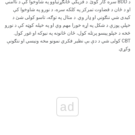
د BDD سره کار کوئ. د فزیکي ځانګړتیاوو په شاوخوا کې د ناامني
او د ځان د قضاوت تمرکز په کلکه سره، د نورو په شاوخوا کې
کیدی شي ننګونې او ډار وي. د مثال په توګه، تاسو کولی شئ د
خپلې پوزې د شکل په اړه خورا مهم وي او په خپله کوټه کې د نورو
څخه د خپلو پیسو پرتله کول، ځان ځانونه په نیوکه او غور کول.
CBT کولی شي د دې بې نظیر فکري نمونو مخه ونیسي او ننګونې
وکړي.
ad