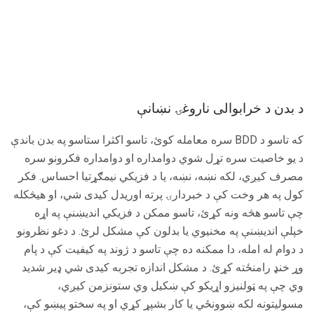
د بدن د خرابوالی ناروغۍ نښانې
که تاسو د BDD سره معامله کوئ، تاسو اکثرا ستاسو په بدن باندې
د یو خاصیت سره تړل شوي دوامداره او دوامداره فکرونو سره
مصرف کیږي، لکه نښه، نښه، یا د فزیکي نیمګړتیا احساس. فکر
کول په هر وخت کې د خبردارۍ پرته اوریدل کیدی شي، او هیڅکله
چې تاسو هڅه ونه کړئ، تاسو ممکن د فزیکي اندیښنې په اړه
خپلې اندیښنې په مخنیوي یا بدلون کې مشکل لرئ. د دغو نظرونو
د دوام له امله، دا ممکنه ده چې تاسو د ژوند په کیفیت کې د پام
وړ خنډ رامنځته کړئ. د مشکل اندازه تجربه کیدی شي ډیر شدید
وي چې په ټولنیزو اړیکو کې ښکیل وي ستونزمن کیږي،
مسولیتونه لکه ښوونځي یا کار بشپړ کړي او په سختو پیښو کې،