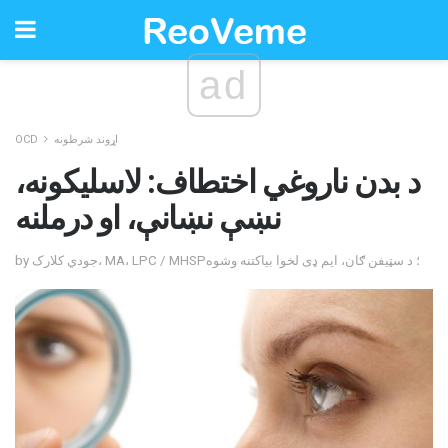
ad
اړوند شرطونه
OCD
د بدن ناروغي اختطاف: لاسلیکونه،
نښې نښانې، او درملنه
by جودي کلارک، MA، LPC / MHSP؛ د سټیفن ګان، ایم ډی لخوا بیاکتنه وشوه