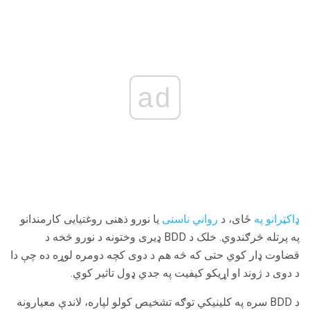
ad
ډاکټرانو په
ځای، د
رواني ناستی
یا نورو ذهنی روغتیایی کارمندانو
په پرتله څرګندوي. خلک د BDD ډیری وختونه د نورو څخه د
قضاوت ډار کوي حتی که څه هم د دوی کچه دومره لوړه ده چې دا
د دوی د ژوند او اړیکو کیفیت په جدي ډول تاثیر کوي.
د BDD سره په کلینیکي توګه تشخیص کولو لپاره، لاندې معیارونه