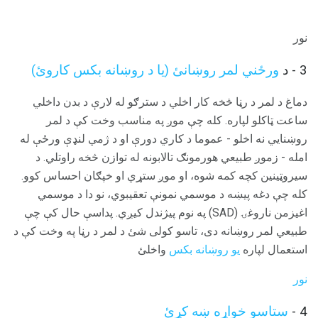
نور
3 - د
ورځني لمر روښانئ (یا د روښانه بکس کاروئ)
دماغ د لمر د رڼا څخه کار اخلي د سترګو له لارې د بدن داخلي
ساعت ټاکلو لپاره. کله چې موږ په مناسب وخت کې د لمر
روښنايي نه اخلو - عموما د کاري دورې او د ژمي لنډې ورځې له
امله - زموږ طبیعي هورمونګ تالابونه له توازن څخه راوتلي. د
سیروټینین کچه کمه شوه، او موږ ستړي او خپګان احساس کوو.
کله چې دغه پیښه د موسمي نمونې تعقیبوي، نو دا د موسمي
اغیزمن ناروغۍ (SAD) په نوم پیژندل کیږي. پداسې حال کې چې
طبیعي لمر روښانه دی، تاسو کولی شئ د لمر د رڼا په وخت کې د
استعمال لپاره
یو روښانه بکس
واخلئ
نور
4 -
ستاسو خواړه ښه کړئ