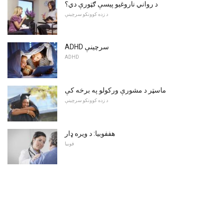
د رواني ناروغیو پیسې ګټورې دي؟
د زده کوونکو سرچینې
ADHD سرچینې
ADHD
ماسټر د مشورې ورکولو په برخه کې
د زده کوونکو سرچینې
هففوبیا: د ویره ډار
فوبیا