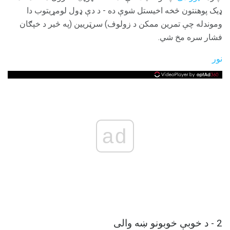
ډیک پوهنتون څخه اخیستل شوې ده - د دې ډول لومړیتوب دا
وموندله چې تمرین ممکن د زولوف) سرټریین (په څیر د خپګان
فشار سره مخ شي.
نور
ad
2 - د خوبې خوبونو ښه والی