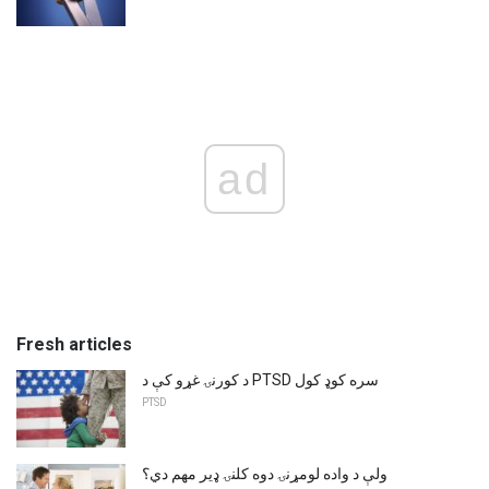
ad
Fresh articles
د کورنۍ غړو کې د PTSD سره کوډ کول
PTSD
ولې د واده لومړنۍ دوه کلنۍ ډیر مهم دي؟