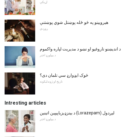
اړیکې
هیرویینو په څو ځله پوښتل شوي پوښتنې
روږدي
د اندیښنو ناروغیو او نښو د مدیریت لپاره واکموم
د بیپلورډ اختر
څوک ایډوارډ سي تلمان دی؟
تاریخ او ژوندلیکونه
Intresting articles
د بینزډیزیاپیپین اتینین (Lorazepam) لیږدول
د بیپلورډ اختر