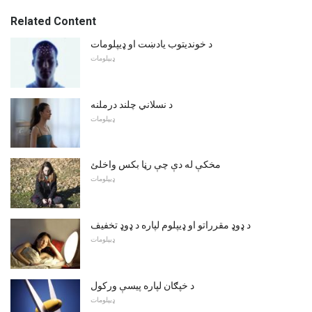
Related Content
د خوندیتوب یادښت او ډیپلومات
ډیپلومات
د نسلاني چلند درملنه
ډیپلومات
مخکې له دې چې رڼا بکس واخلئ
ډیپلومات
د ډوډ مقرراتو او ډیپلوم لپاره د ډوډ تخفیف
ډیپلومات
د خپګان لپاره پیسې ورکول
ډیپلومات