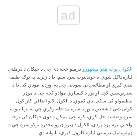
ad
الکولي یو له هغو مشهورو
درملو څخه دی چې د خپګان د درملنې
لپاره ټاکل شوي. د خوندیتوب سره سم، دا د زیربنا په توګه طبقه
بندي کیږي او مطالعې یې ښودلې چې په اوږدې مودې کې دا د
سیرتوسنین کچه او نور د کیمیاوي موادو کچه چې د موډر
تنظیمولو کې ښکیل دي کموي. د الکول الاتو اضافي کار کول
کولی شي د شخص د وړتیا سره مداخله وکړي چې په بریالیتوب
سره وضعیت حل کړي، کوم چې ممکن د دوی خپګان کې برخه
واخلي. برسېره پردې، الکول د ډیرو ډیرو مخدره توکو سره چې د
ډیپلوماتیک درملنې لپاره کارول کیږي، ناتوانه دي.