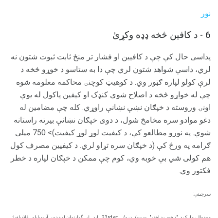
نور
6 - د کافین څخه ډډه وکړئ
پداسى حال کې چې د کافيين او فشار تر منځ ثابت ثبوت شتون نه
لري، داسې شواهد شتون لري چې دا به ستاسو د خوړو څخه د
لرې کولو لپاره ګټور وي. د کوهیټ کوچنۍ محاکمه معلومه شوه
چې له خواړو څخه د اصلاح شوي کنډک او کیفین پاکول له یوې
اونۍ وروسته د خپګان نښې نښانې راوړي. کله چې مضامین له
دغو موادو سره مخامخ شول، د دوی خپګان نښانې بیرته راستانه
شوې. په نورو مطالعو کې، د کیفیت لوړ لوړ کیفیت)> 750 میلی
ګرامه په ورځ کې (د خپګان سره تړاو لري. د کیفیین مصرف کول
هم کولی شي بې خوبه وي، کوم چې ممکن د خپګان لپاره د خطر
فکتور وي.
سرچینې:
مهدوال، مارک ډ. "د خوب د اختر".
سیسل درمل
23rd ed.
ایډ.
لی گولینمان او ډینس آسویلیلو.
فلاډیلفیا: