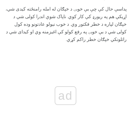
پداسې حال کې چې بې خوبۍ د خپګان له امله رامنځته کیدی شي،
اړیکې هم په ریورډ کې کار کوي. ناپاک شوې اندرا کولی شي د
خپګان لپاره د خطر فکتور وي. د خوب نیولو عادتونو وده کول
کولی شي د بې خوبۍ په رفع کولو کې اغیزمنه وي او کیدای شي د
راتلونکي خپګان خطر راکم کړي.
ad