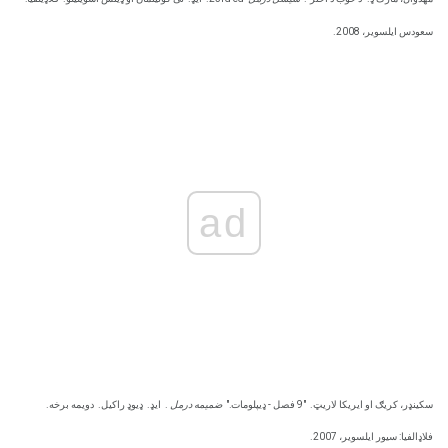
سعودس ایلسویر، 2008.
ad
سکینډر، کریګ او ایریکا لاریټ.
"9 فصل - ډیپلومات."
ضمیمه درمل
.
ایډ.
ډیوډ راکیل.
دویمه برخه.
فلاډالفیا: سیور ایلسویر، 2007.