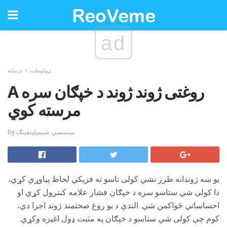
ad
ډیپلومات
درملنه
A روغتی ژوند ژوند د خپګان سره
مرسته کوي
by نینسسي شیمپلینفینګ
یو ښه ژوندانه طرز نشي کولی تاسو ته فزیکي لحاظ پیاوړي کړي،
دا کولی شي ستاسو سره د خپګان فشار علامه کنترول کړي او
احساساتي ځواکمن شي. الندې د یو روغ صحتمند ژوند اجزا دي،
کوم چې کولی شي ستاسو د خپګان په مثبت ډول اغیزه وکړي.