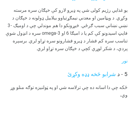
یو غذايي رژیم کولی شي په ډیرو لارو کې خپګان سره مرسته
وکړي. د ویټامین او معدني نیمګړتیاوو بیلابیل ډولونه د خپګان د
نښې نښانې سبب ګرځي. څیړونکو دا هم موندلي چې د اومیګ -3
فایټ اسیدونو کې کم یا د امیګا 6 او omega-3 سره د انډول شوې
تناسب سره کم فشار د ډیرو فشارونو سره تړاو لري. برسېره
پردې، د شکر لوړې کچې د خپګان سره تړاو لري.
نور
5 - د
شرابو څخه ډډه وکړئ
ځکه چې دا اسانه ده چې ترلاسه شي او په ټولنیزه توګه منلو وړ
وي،