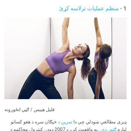
1 -
منظم عملیات ترلاسه کړئ
فلیل هییس / ګټي انځورونه
ډیری مطالعې ښودلې چې دا
تمرین د
خپګان سره د هغو کسانو
لپاره
ګټور دی
. په واقعیت کې، د 2007 ډوډۍ کنترول محاکمه د