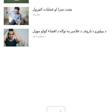
مثبت سزا او عملیات کنټرول
نظرونه
د بیپلورډ د ناروغۍ د علامې په توګه د افشاء کولو موډل
د بیپلورډ اختر