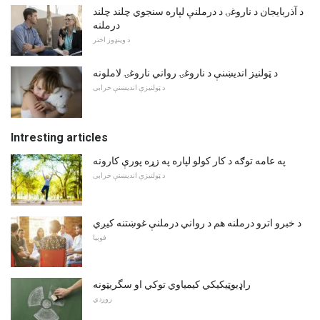
د آذربایجان د ناروغۍ د درملنې لپاره سنجوي چلند چلند
درملنه
د وینډوز اختر
د ټولنیز اندیښنې د ناروغۍ رواني ناروغۍ لاملونه
د ټولنیزې اندیښنې خرابی
Intresting articles
په عامه توګه د کار کولو لپاره په زړه پورې کارونه
د ټولنیزې اندیښنې خرابی
د خبرو اترو درملنه هم د رواني درملنې غوښتنه کیږي
فوبیا
راډيوټيکيکي کيمياوي توکي او سگريټونه
روږدي