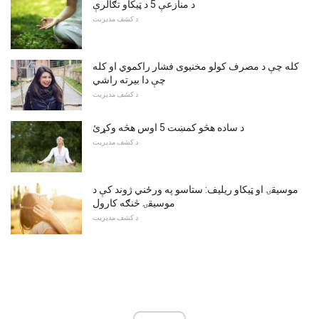
د منازعې 5 د ټیکاو تګالرې
د کشف مدیریت
کله چې د مصرف کولو مخنیوی فشار راکموي او کله
چې دا بیرته راشي
د کشف مدیریت
د ساده هڅو کمښت 5 اوس هڅه وکړئ
د کشف مدیریت
موسيقۍ او ټیکاو ریلیف: ستاسو په ورځني ژوند کې د
موسیقۍ څنګه کارول
د کشف مدیریت