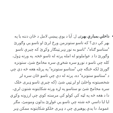
داخلي بمباري بهرنۍ
ل: آیا د یوې پیښې لامل د ځان دننه یا په
بهر کې دی؟ که تاسو ستونزمن ورځ لرئ او تاسو یې وګورئ
"ستاسو ګناه"، "تاسو به نور ډیر ټینګار وکړئ که چیرې تاسو
وګورئ دا د عواملونو له امله پرته له تاسو څخه. په ورته ډول،
کله چې تاسو د نورو سره شخړې سره مخامخ شئ، ستونزه
ګورئ لکه څنګه چې "ستاسو ستونزه" په پرتله هغه څه دي چې
د "ستاسو ستونزه" ده، پرته له دې چې تاسو ځان سره لږ
شخصیتونه واخلئ او لږ ټپي شئ. (که چیرې تاسو ډیری خلک
سره مخامخ شئ نو ستاسو په اړه ورته شکایتونه شتون لري،
دا د هغه څه په لټه کې کولو کې مرسته کوي چې ارزونه وکړي
ایا ایا داسې څه شته چې تاسو یې غواړئ بدلون ومومئ، مګر
عموما، دا پدې پوهیږي چې د ډیری خلکو شکایتونه ممکن ډیر