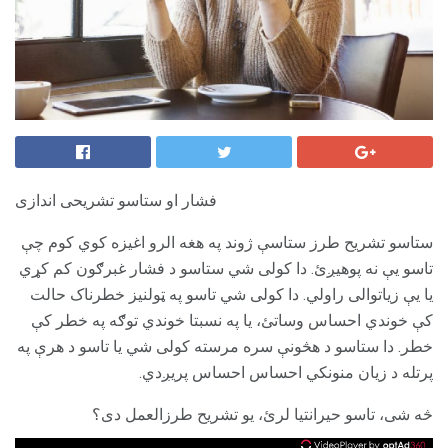
فشار او ستاسو تشریحی اندازی
ستاسو تشریح طرز ستاسې ژوند په هغه الرو اغیزه کوي کوم چې
تاسو یې نه پوهیږئ. دا کولی شي ستاسو د فشار غبرګون کم کړي
یا یې زیاتوالی راولي. دا کولی شي تاسو په ټولنیز خطرناک حالت
کې خوندي احساس وساتئ، یا په نسبتا خوندي توګه په خطر کې
خطر. دا ستاسو د هڅونې سره مرسته کولی شي یا تاسو د هرې په
پرتله د زیان منونکي احساس احساس پریږدي.
څه شی، تاسو حیرانتیا لرئ، یو تشریح طرزالعمل دی؟