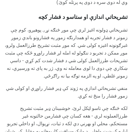
وي له دوی سره د دوی په پرتله کوئ.)
تشریحاتي اندازې او ستاسو د فشار کچه
تشریحاتي ډولونه اغیز لري چې موږ څنګه نړۍ پوهیږو، کوم چې
زمونږ د فشار تجربه او همدارنګه زموږ په فشارونو باندې زموږ
غبرګونونه اغیزه کولی شي. که موږ مثبت تشریح طرزالعمل ولرو،
موږ ممکن د تجربو د ننګولو له امله لږ فشار راوړو ځکه چې مثبت
تشریحات طرزالعمل کولی شي د فشار شدت کم کړي - داسې
ښکاري چې دوی دا لوی معامله نه وي، ژر به پای ته ورسیږي، نه
زمونږ غلطي، او په الزمه توګه بیا نه راګرځي.
منفي تشریحاتي اندازې په ژوند کې ډیر فشار راوړي او کولی شي
زموږ فشار را منځ ته کړي.
لکه څنګه چې تاسو اټکل لرئ، خوشبینان ډیر مثبت تشریح
طرزالعملونه لري - هغه کسان چې فشارمن حالتونه غیر
مستحکم، محلي او بهرني دي لکه د ثبات، نړیوال، او داخلي تجربو
لپاره کریډیټ واخلي. د مایکروسافټ کارپوهانو په مقابل کې شیان