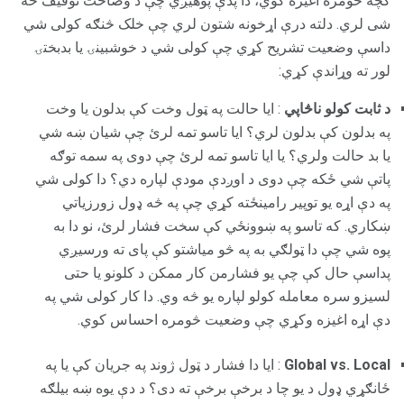
کچه څومره اغیزه کوي، دا پدې پوهیږي چې د وضاحت توقیف څه
شی لري. دلته درې اړخونه شتون لري چې خلک څنګه کولی شي
داسې وضعیت تشریح کړي چې کولی شي د خوشبینۍ یا بدبختۍ
لور ته وړاندې کړي:
د ثابت کولو ناڅاپي
: ایا حالت په ټول وخت کې بدلون یا وخت
په بدلون کې بدلون لري؟ ایا تاسو تمه لرئ چې شیان ښه شي
یا بد حالت ولري؟ یا ایا تاسو تمه لرئ چې دوی په سمه توګه
پاتې شي ځکه چې دوی د اوږدې مودې لپاره دي؟ دا کولی شي
په دې اړه یو توپیر رامینځته کړي چې په څه ډول زورزیاتي
ښکاري. که تاسو په ښوونځي کې سخت فشار لرئ، نو دا به
پوه شي چې دا ټولګي به په څو میاشتو کې پای ته ورسیږي
پداسې حال کې چې یو فشارمن کار ممکن د کلونو یا حتی
لسیزو سره معامله کولو لپاره یو څه وي. دا کار کولی شي په
دې اړه اغیزه وکړي چې وضعیت څومره احساس کوي.
Global vs. Local
: ایا دا فشار د ټول ژوند په جریان کې یا په
ځانګړي ډول د یو چا د برخې برخې ته دی؟ د دې یوه ښه بیلګه