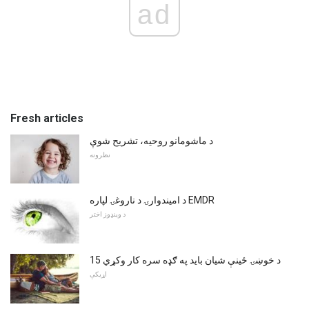
ad
Fresh articles
د ماشومانو روحيه، تشريح شوې
نظرونه
د امیندوارۍ د ناروغۍ لپاره EMDR
د وینډوز اختر
15 د خوښۍ ځینې شیان باید په ګډه سره کار وکړي
اړیکې