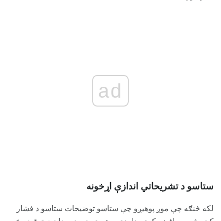
ad
ستاسو د تشریحاتي اندازې اړخونه
لکه څنګه چې موږ پوهیږو چې ستاسو توضیحات ستاسو د فشار