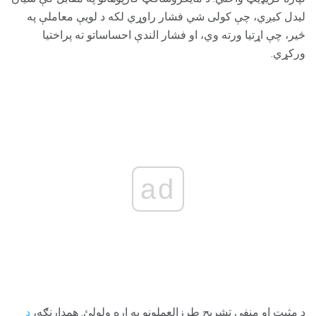
لیدل کیږي، چې کولی شي فشار راوړي لکه د لویې معاملې په
څیر، چې اړتیا ورته وي، او فشار الندې احساساتو ته پراختیا
ورکړي.
ad
د مثبت او منفي تشریح طرزالعملونو په اړه ولولئ. همدارنګه،
د