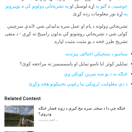
خوشبینۍ
د
ګټو په
اړه لوستل او
په تشریحاتي ډولونو کې
د
توپیرونو
په
اړه نور معلومات زده کړئ.
تشریحاتي ډولونه د پام او عمل سره بدلیدلی شي. لاندې سرچینې
کولی شي د تشریحاتي روشونو کې بدلون رامینځ ته کړي - د منفی
تشریح طرز څخه د یو مثبت مثبت لپاره:
ستاسو د سنجیکي اختالف پیژندنه
تمایلیز کوئز: ایا تاسو تمایل او یاسمسمیز ته مراجعه کوئ؟
څنګه به د یو ښه تمرین کونکي وي
د دې معلولیت لرونکي بیا رغونې تخنیکونو هڅه وکړئ
Related Content
څنګه چې دا د سختۍ سره مخ کیږي د ژوند فشار څنګه
ودروي؟
د کشف مدیریت