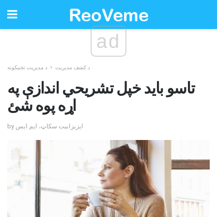
ad
د کشف مدیریت
د مدیریت تخنیکونه
تاسو باید خپل تشریحي اندازې په
اړه پوه شئ
by اېزیزابیت سکاټ، ایم ایس