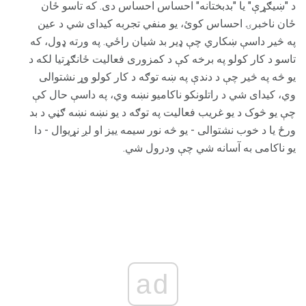
د "ښیګړې" یا "بدبختانه" احساس احساس دی. که تاسو ځان
ځان ناخبرۍ احساس کوئ، یو منفي تجربه کیدای شي د عین
په څیر داسې ښکاري چې ډیر بد شیان راځي. په ورته ډول، که
تاسو د کار کولو په برخه کې د کمزوری فعالیت ځانګړتیا لکه د
یو څه په څیر چې د دندې په ښه توګه د کار کولو وړ نشتوالی
وي، کیدای شي د راتلونکو ناکامیو نښه وي، په داسې حال کې
چې یو څوک د یو غریب فعالیت په توګه د یو نښه نښه ګڼي د بد
ورځ یا د خوب نشتوالی - یو څه نور سیمه ییز او لږ نړیوال - دا
یو ناکامی به آسانه شي چې ودرول شي.
ad