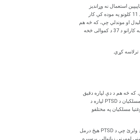
لپاره بینزډیزیاپیپین استعمال نه وړاندیز
کوي، د Iowa City VA طبی مرکز څخه څیړونکي غوښتل چې وګورئ که بینزډیزیاپیپین په وترنرانو کې د 11 کلونو په موده کې کار
څخه 2009) ته ولیدل او موندلي چې، که څه هم
د PTSD سره د Veterans ناروغانو درملنه زیاته شوې، د بینزډیدیزیاپیین فریکوئنسی د PTSD سره تجربه کارانو د 37 د کموالی څخه
 ترلاسه کړي.
 بینزډیډیزایپین څرګندوي. که څه هم د دې لپاره دقیق
دليلونه د دې څیړنې څخه څرګند ندي، موندنې ژمنې دي. دوی ممکن وړاندیز وکړي چې د رواني روغتیا مسلکیان د PTSD لپاره د
تیا مسلکیان په مختلفو
که څه هم د بینزډیزیاپیپین اوږدې مودې کار ممکن د ځینو خطرونو سره تړلې وي، دا مهمه ده چې په یاد ولرئ چې د PTSD هیڅ درمل
ه د اندیښنې لومړنی زیاتوالی. برسېره