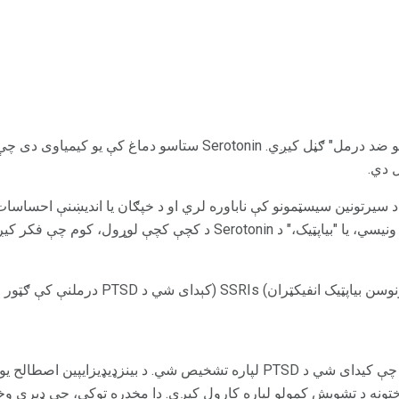
SSRIs په عمومي توګه "د درملو ضد درمل" ګڼل کیږي. Serotonin ستاسو دما
 دي.
لخوا د Serotonin د ماتولو مخه ونیسي، یا "بیاپټیک،" د Serotonin د کچ
SSRI (کېدای شي د PTSD درملنې کې ګټور وي.
یو بل درمل دی چې کیدای شي د PTSD لپاره تشخیص شي. د بینزډیډیزای
ختونه د تشویش کمولو لپاره کارول کیږي. دا مخدره توکي، چې ډیری وخت