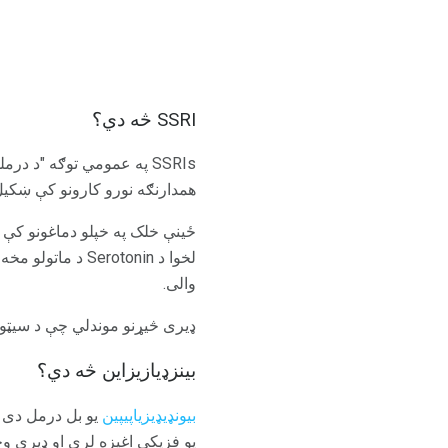
SSRI څه دي؟
همدارنګه نورو کارونو کې ښکیل
والی.
ډیری څیړنو موندلي چې د سیټونوسن بیاپټیک انفیکټران) s
بينزډيازيزاين څه دي؟
بیونډیډیزیاپیپین
یو فزیکي اغیزه لري او ډیری و