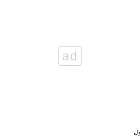
ad
ول