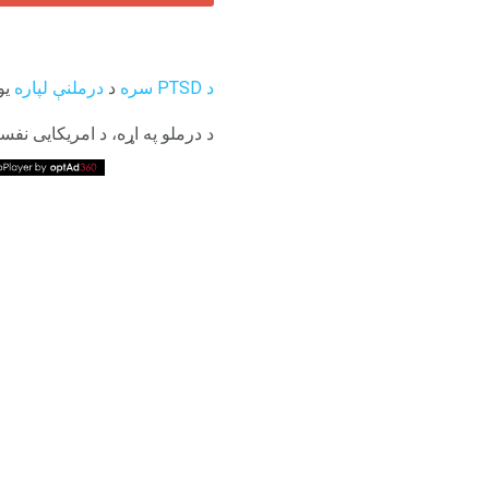
د PTSD سره
د
درملنې لپاره
یو
د درملو په اړه، د امریکایی نفسیاتی ټولنې د PTSD درملنې لپاره د سیروتینین ریپټیک مخن