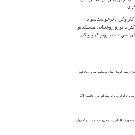
سره کار وکړئ ترڅو ستاسو د
ر یا نورو روغتیایي مسلکیانو
ولی شي د خطرونو کمولو کې
نین درملنه خوندي کول: یو منظم کنټرول محاکمه.
 سره تړاو لري.
د فارمیټراټراپیې اعلامیه، 38،
د پوسټروټیک فشار د ناورین څخه د مخنیوي په مخنیوي کې د سټالالین اغیزمنتوب: د 28 اونۍ د دوه اړخیزې، د ساحو کنټرول