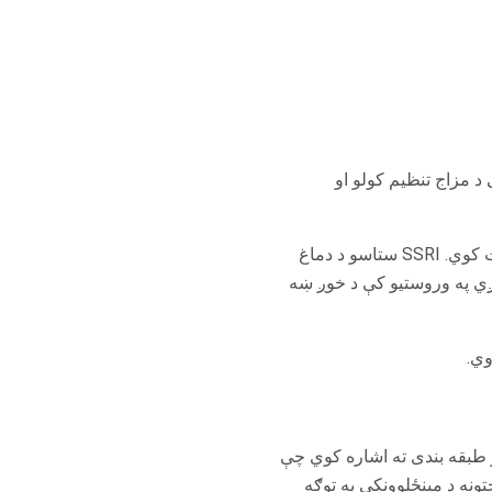
غ کې یو کیمیاوی دی چې د مزاج تنظیم کولو او
ځینې ​​خلک په خپلو دماغونو کې د سیرتونین سیسټمونو کې ناباوره لري او د خپګان یا اندیښنې احساسات کوي. SSRI ستاسو د دماغ
ې کچې لوړول، کوم چې فکر کیږي په وروستیو کې د خوږ ښه
پین اصطالح یو طبقه بندی ته اشاره کوي چې
ونه د مینځلوونکي په توګه