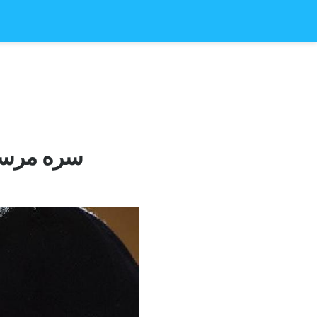
آیا د خوندیتوب کارولو کارپوهان