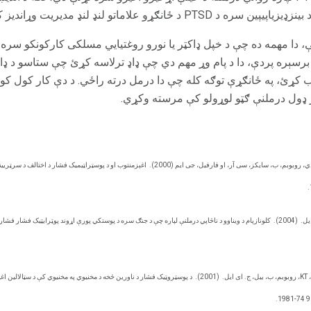
انګړو علاماتو لنډ لنډ مدیریت وړاندیز کړي.
لنه کولو کې، دا مهمه ده چې د خپل ډاکټر یا نورو روغتیایي مسلکی کارکونکو 
برسېره پردې، دا د پام وړ مهم دي چې ډاډ ترلاسه کړئ چې ستاسو د ډاکټ
 کړئ، په ځانګړې توګه کله چې دا درمل درته راځي. د دې کار کول ک
 ډول درملنې ګټو لوړولو کې مرسته وکړي.
اغېزمنتوب او د پوسټراټیمیک فشار د اختالف د سرټریی
یل.
(2004).
کلونازپام د ویناوو د ناڅاپي درملنې لپاره چې د جنګ سره د پوستکي پورې اړوند پوټرایټیک فشار فشار
.
(2001).