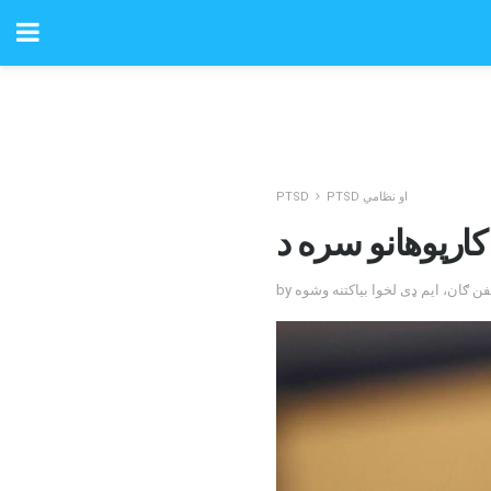
PTSD او نظامي
PTSD
ټیفن ګان، ایم ډی لخوا بیاکتنه وشوه