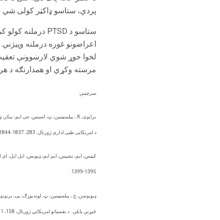
پردې، ستاسو ډاکټر کولی شي د بینزډیزیاپیپین سره د PTSD د ځ
ستاسو د PTSD درم
اعراضونو غوره درملنه وپیژني. 
لخوا جوړ شوي لارښوونې تعقیب
مرسته وکړي او همدارنګه د هر
سرچینې:
برایډی، K.، پیلسټینین، ټ، اسیس، جی ایم، بیکر، ډي، روبوبم، ب، سایکز، سی آر، او فارفیل، جی ایم (2000).
د امریکایی طبی اداری ژورنال، 283، 1837-1844.
کیټس، ایم، بشپس، ایم ایم، ډیویس، ایل ایل، ای ا
1395-1399.
ډیویډسن، ج.، پیلسټینین، ټ، لوندبورګ، پی، بریډیډ، KT، روبوبم، ب، بیل، ج. ای ایل
څیړنې پایلې.
د نفسیاتو امریکایي ژورنال، 158، 1 9 74-1981.