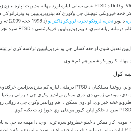
د دې په پام کې نیولو سره چې VA او DoD د PTSD نښې نښانې لپاره اوږد مهاله مدیریت 
د لویو
تجربه لرونکو تجربه لرونکو ډاکټرانو
(د 1998 
زایپین تعدیل شوي او هغه کسان چې یو بنزډیزیاپیپین ترلاسه کړي لږ ټیټه
وږد مهاله کاروونکو شمیر هم کم شوی.
د دې څیړنې پایلې ښیي چې د رواني روغتیا مسلکیان د PTSD درملنې لپاره کم
خطرونو څخه خبر وي، او دوی ممکن دا هم وړاندیز وکړي چې د رواني روغ
د خطر څخه پاک دی. حتی د PTSD لپاره رواني درملنه د ځینې اړخیزو اغیزو سره تړلې دي، لک