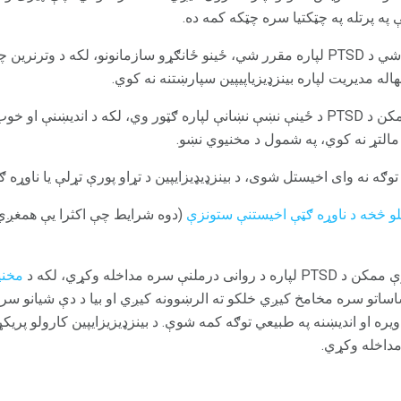
ې په پرتله په چټکتیا سره چټکه کمه ده.
مالتړ نه کوي، په شمول د مخنیوي نښو.
ګه نه وای اخیستل شوی، د بینزډیډیزایپین د تړاو پورې تړلې یا ناوړه ګ
(دوه شرایط چې اکثرا یې همغږي
 سره مداخله وکړي، لکه د
مخنی
ساساتو سره مخامخ کیږي خلکو ته الرښوونه کیږي او بیا د دې شیانو سره
ه او اندیښنه په طبیعي توګه کمه شوې. د بینزډیزیزایپین کارولو پریکړ
داخله وکړي.