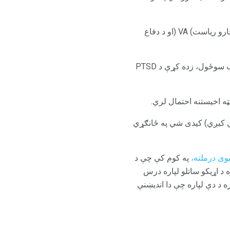
که څه هم بینزډیریاپیپین کیدای شي د PTSD لپاره مقرر شي، ځینو ځانګړو سازمانونو، لکه د وترنرین چارو ریاست) VA (او د دفاع
پداسې حال کې چې دا درمل ممکن د PTSD د ځینې نښې نښانې لپاره ګټور وي، لکه د اندیښنې او خوب سوځول، زده کړې د PTSD
ټه اخیستنه احتمال لري.
 کیږي) کیدی شي په ځانګړي
وی درملنه،
په کوم کې چې د
 د اړیکو ساتلو لپاره درس
ه د دې لپاره چې دا اندیښنې