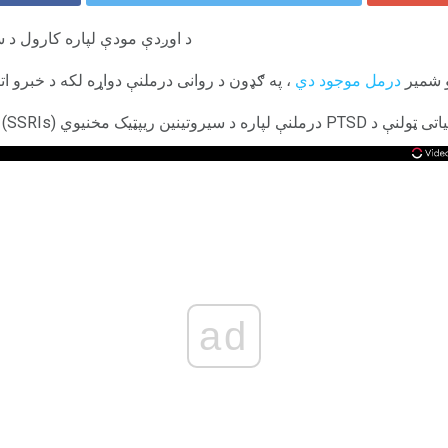
د اوږدې مودې لپاره کارول د 
 شمیر
درمل موجود دي
، په ګډون د روانی درملنې دواړه لکه د خبرو ا
یوي (SSRIs) انتخابي سپارښتنه کوي.
ad