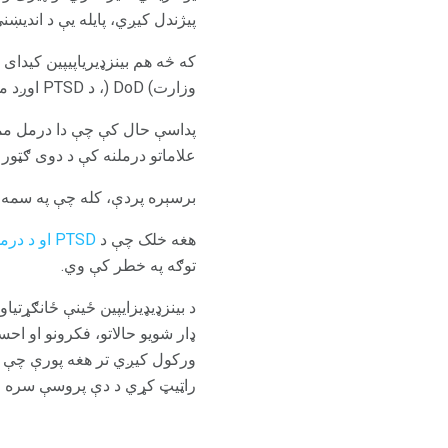
پیژندل کیږي، پایله یې د اندیښن
وزارت) DoD (، د PTSD اوږد مهاله مدیریت لپاره بینزډیزیاپیپین سپارښتنه نه کوي.
علاماتو درملنه کې د دوی ګټور 
برسېره پردې، کله چې په سمه تو
هغه خلک چې د
PTSD او د درملو څخه د ناوړه ګټې اخیستنې ستونزې
توګه په خطر کې وي.
د بینزډیډیزایپین ځینې ځانګړتیاوې ممکن د PTSD لپاره د روانی درملنې
ډار شویو حالاتو، فکرونو او اح
ورکول کیږي تر هغه پورې چې ویر
راټیټ کړي د دې پروسې سره م