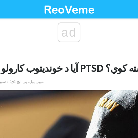
ad
و سره د PTSD سره مرسته کوي؟
by میټی ټیل، پی ایچ ڈی؛ د س