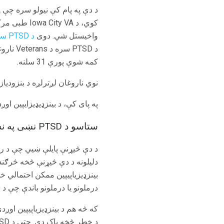
واخیستل شي. دوی
د PTSD سره
کمه شوې پورې 31 سلنه.
نوي ناروغان لږترلږه د بنزودیا
په پای کې، د بینزډیډیزایپین ا
ستاسو د PTSD نښی په نښه کول
بینزډیزیاپیپین ممکن احتمالي 
درملونو یا درملونو باندې چې د PTSD سره د خلکو لپاره ګټور موندلی وي خورا زیات تکیه کوي. .