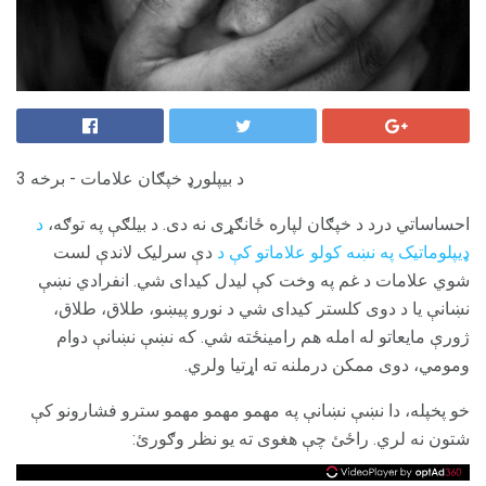
د بیپلورډ خپګان علامات - برخه 3
احساساتي درد د خپګان لپاره ځانګړی نه دی. د بیلګې په توګه،
د
ډیپلوماتیک په نښه کولو علاماتو کې د
دې سرلیک لاندې لست
شوي علامات د غم په وخت کې لیدل کیدای شي. انفرادي نښې
نښانې یا د دوی کلستر کیدای شي د نورو پیښو، طلاق، طلاق،
ژورې مایعاتو له امله هم رامینځته شي. که نښې نښانې دوام
ومومي، دوی ممکن درملنه ته اړتیا ولري.
خو پخپله، دا نښې نښانې په مهمو مهمو مهمو سترو فشارونو کې
شتون نه لري. راځئ چې هغوی ته یو نظر وګورئ: