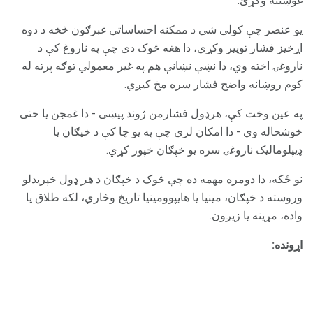
غوښتنه وکړئ.
یو عنصر چې کولی شي د ممکنه احساساتي غبرګون څخه د دوه
اړخیز فشار توپیر وکړي، دا هغه څوک دی چې په ناروغ کې د
ناروغۍ اخته وي، دا نښې نښانې هم په غیر معمولي توګه پرته له
کوم روښانه واضح فشار سره مخ کیږي.
په عین وخت کې، هرډول فشارمن ژوند پیښی - دا غمجن یا حتی
خوشحاله وي - دا امکان لري چې په یو چا کې د خپګان یا
ډیپلومالیک ناروغۍ سره یو خپګان خپور کړي.
نو ځکه، دا دومره مهمه ده چې څوک د خپګان د
هر
ډول خپریدلو
وروسته د خپګان، مینیا یا هایپوومینیا تاریخ وڅاري، لکه طلاق یا
واده، مړینه یا زیږون.
اړونده: