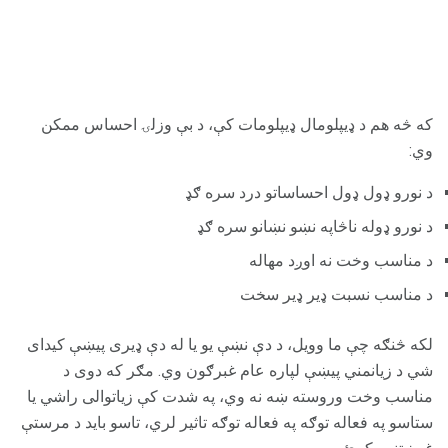
که څه هم د ډیپلومال ډیپلومات کې، د بې وزلۍ احساس ممکن
وي:
د نورو ډول ډول احساساتو درد سره ګډ
د نورو ډوله ناڅاپه نښو نښانو سره ګډ
د مناسب وخت نه اوږد مهاله
د مناسب نسبت ډیر ډیر سخت
لکه څنګه چې ما وویل، د دې نښې یو یا له دې ډیری پیښې کیدای
شي د زیانمني پیښې لپاره عام غبرګون وي. مګر که دوی د
مناسب وخت وروسته ښه نه وي، په شدت کې زیاتوالی راشي یا
ستاسو په فعاله توګه په فعاله توګه تاثیر لري، تاسو باید د مرستې