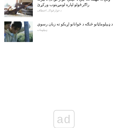
راګرځولو لپاره لومړیتوب ورکړئ
د خوارځواکۍ اختطاف
د ډیپلوماټانو څنګه د ځوانانو اړیکو ته زیان رسوي
ډیپلومات
ad