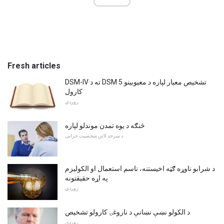
Fresh articles
DSM-IV ته د DSM 5 تشخیص معیار لپاره د معیوبینو
کارول
روږدي
څنګه د یوه تمدن موندلو لپاره
د سرحد لائن شخصیت خرابی
د شرابو ناوړه ګټه اخیستنه، ناسم استعمال او الکوليزم
په اړه حقیقتونه
روږدي
د الکولو نښې نښانې د ناروغۍ کارولو تشخیص
روږدي