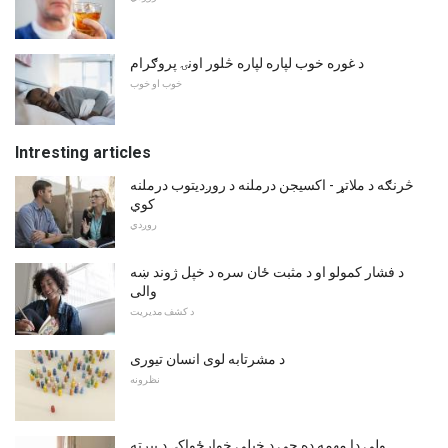
د غوره خوب لپاره لپاره څلور اونۍ پروګرام
خوب او خوب
Intresting articles
څرنګه د ملاتړ - اکسیجن درملنه د روږديتوب درملنه
کوي
روږدي
د فشار کمولو او د مثبت ځان سره د خپل ژوند ښه
والی
د کشف مدیریت
د مشرتابه لوی انسان تیوری
نظرونه
ولې دا مهمه ده چې د خپلې خوارځواکۍ د بیرته