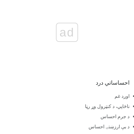
ad
احساساتي درد
اوږد غم
ناڅاپي، د کنټرول وړ رڼا
د جرم احساس
د بې ارزښتۍ احساس