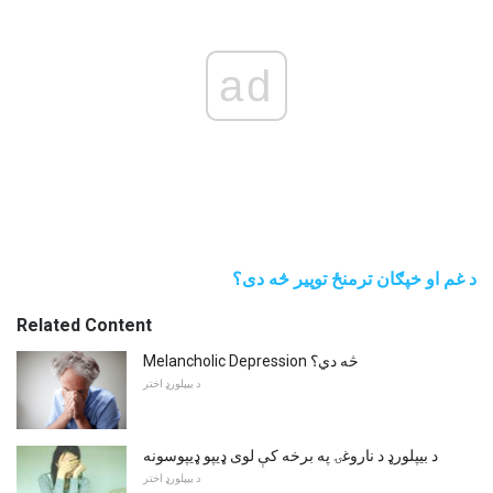
ad
د غم او خپګان ترمنځ توپیر څه دی؟
Related Content
Melancholic Depression څه دي؟
د بیپلورډ اختر
د بیپلورډ د ناروغۍ په برخه کې لوی ډیپو ډیپوسونه
د بیپلورډ اختر