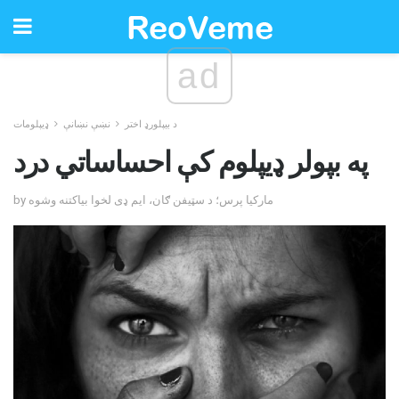
ad
د بیپلورډ اختر
نښې نښانې
ډیپلومات
په بپولر ډیپلوم کې احساساتي درد
by مارکیا پرس؛ د سټیفن ګان، ایم ډی لخوا بیاکتنه وشوه