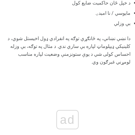
د خپل ځان حاکمیت ضایع کول
مايوسي / نا امیدۍ
بې وزلي
دا نښې نښانې، په ځانګړې توګه په انفرادي ډول اخیستل شوي، د
کلینیکي ډیپلوماټ لپاره بې ساري ندي. د مثال په توګه، بې وزله
احساس کولی شي د یوې ستونزمنې وضعیت لپاره مناسب
لومړني غبرګون وي.
ad