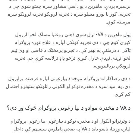
برسېره پردې، ماهرین د یو داسې مشاور سره چمتو شوي چې د
تجربه، کور یا نورو مسلو سره د تجربه لرونکو تجربه لرونکو سره
مرسته کوي.
ټول ماهرین د VA- تړل شوي ذهني روغتیا مسلک لخوا ارزول
کیږي کوم چې د دې تجربه کونکي لپاره د علاج غوره پروګرام
ټاکي. د درملنې په بهیر کې، د تجربو پرمختګ د قاضي او وی ټیم
لخوا نږدې نږدې څارل کیږي ترڅو ډاډ ترلاسه کړي چې تجربه
لرونکي بریالیتوبونه.
د دې رضاکارانه پروګرام موخه د بیارغونې لپاره فرصت برابرول
دي، په امید سره د مخدره توکو او الکولي راتلونکو ستونزو احتمال
کم کړي.
د VA د مخدره موادو د بیا رغونې پروګرام څوک وړ دی؟
د وترنرانو الکول او د مخدره توکو د بیارغونې بیا رغونې پروګرام
لپاره وړتیا، تاسو باید د VA په صحي پاملرنې سیسټم کې داخل