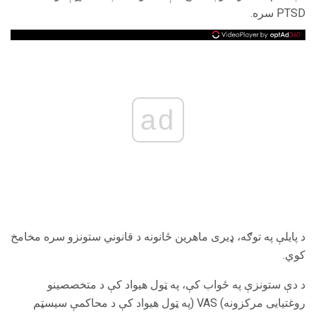
PTSD سره.
ad
د پایلې په توګه، ډیری ماهرین ځانونه د قانوني ستونزو سره مخامخ
کوي.
د دې ستونزې په ځواب کې، په ټول هیواد کې د متخصصینو
روغتیایی مرکزونه) VAS (په ټول هیواد کې د محاکمې سیسټم