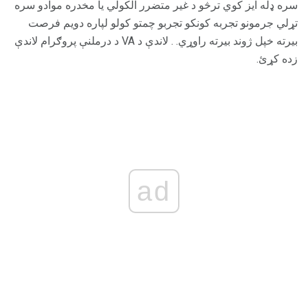
سره ډله ایز کوي ترڅو د غیر متضرر الکولي یا مخدره موادو سره
تړلي جرمونو تجربه کونکو تجربو چمتو کولو لپاره دویم فرصت
بیرته خپل ژوند بیرته راوړي. . لاندې د VA د درملنې پروګرام لاندې
زده کړئ.
ad