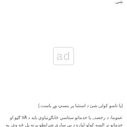
شي.
ad
(یا تاسو کولی شئ د استثنا پر بنسټ وړ یاست.)
عموما، د رخصتۍ یا خدماتو ستاسې ځانګړتیاوې باید د VA ګټو او
خدماتو تر السه کولو لپاره د بې ساري شرایطو پرته بل څه وي. په