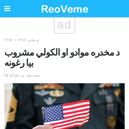
ad
PTSD او نظامي
PTSD
د مخدره موادو او الکولي مشروب
بیا رغونه
by میټی ټیل، پی ایچ ڈی