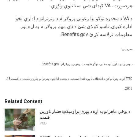
هرصورت، VA کېدای شي استثناوې وکړي.
د VA د مخدره توکو بیا رغونې پروګرام د وترنرانو د ادارې لخوا
اداره کیږي. تاسو کولای شئ د دې مهم پروګرام په اړه نور
معلومات ترلاسه کړئ Benefits.gov.
سرچینې:
د وترنرانو الکول او د مخدره توکو تقویت بیا رغونې پروګرام.
Benefits.gov.
PTSD او په وترنانو کې د اختطاف ناوړه ګټه اخیستنه.
د متحده ایاالتو د وترنرانو چارو ریاست.
د اګست 13،
2015.
Related Content
د پوځي ماهرانو په اړه د پوزې ټراومیکټ فشار ناورین
قیمت
PTSD