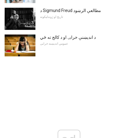
د Sigmund Freud مطالعې الرښود
تاریخ او ژوندلیکونه
د اندیښنې خرابۍ او د کالج ته ځي
عمومي اندیښنه خرابی