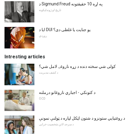
د Sigmund Freud په اړه 10 حقیقتونه
تاریخ او ژوندلیکونه
ایا د DUI یو جنایت یا غلطی دی؟
روږدي
Intresting articles
کولی شي سخته دنده د زړه ناروغۍ لامل شي؟
د کشف مدیریت
د کتونکي - اجباري ناروغانو درملنه
OCD
د روغتیایي ستونزو د شتون اټکل لپاره د ټولنې نمونې
د سرحد لائن شخصیت خرابی