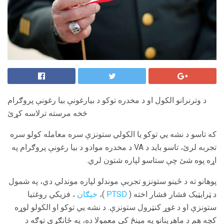
د وترنرانو الکول او د مخدره توکو د بیارغونې بیا رغونې پروګرام
څخه مرسته ترلاسه کړئ
که تاسو د نشه یي توکو یا الکولي ستونزې سره معامله کولو سره
تجربه لرئ، تاسو باید د VA د مخدره موادو د بیا رغونې پروګرام په
اړه پوه شئ چې ستاسو لپاره شتون لري.
پوهانو ته د ځینو ستونزو تجربې موندلو لپاره موندلي دي، په شمول
د ټرایټیک فشار فشار اخته (
PTSD
)،
خپګان
، فزیکي روغتیا
ستونزې او د غوړ کنټرول ستونزې. د نشه یي توکو او الکولو لوړه
کچه هم د ماهرینانو په مینځ کې معمولا ده، په ځانګړې توګه د