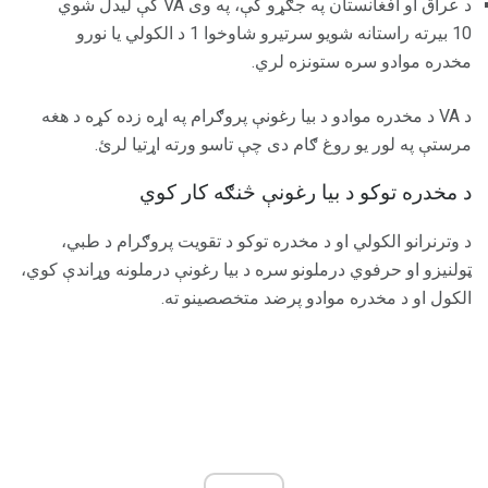
د عراق او افغانستان په جګړو کې، په وی VA کې لیدل شوي
10 بیرته راستانه شویو سرتیرو شاوخوا 1 د الکولي یا نورو
مخدره موادو سره ستونزه لري.
د VA د مخدره موادو د بیا رغونې پروګرام په اړه زده کړه د هغه
مرستې په لور یو روغ ګام دی چې تاسو ورته اړتیا لرئ.
د مخدره توکو د بیا رغونې څنګه کار کوي
د وترنرانو الکولي او د مخدره توکو د تقویت پروګرام د طبي،
ټولنیزو او حرفوي درملونو سره د بیا رغونې درملونه وړاندې کوي،
الکول او د مخدره موادو پرضد متخصصینو ته.