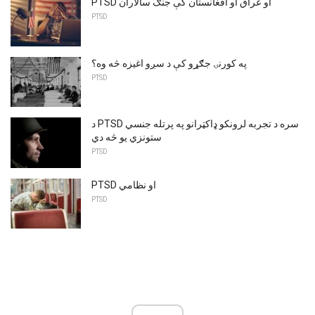
PTSD او عراق او افغانستان کې جنګ سالاران
PTSD
په کورنۍ جګړو کې د سږو اغیزه څه وه؟
PTSD
د PTSD سره د تجربه لرونکو ډاکټرانو په پرتله جنسي
ستونزي یو څه دي
PTSD
PTSD او نظامي
PTSD