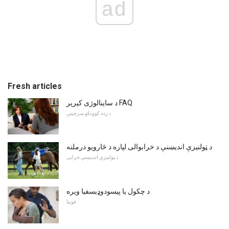
ad
Fresh articles
د ساینالوژی کیریر FAQ
د زده کوونکو سرچینې
د ټولنیزې اندیښنې د خرابوالی لپاره د څارویو درملنه
د ټولنیزې اندیښنې خرابی
د چکول یا پیسودوډیسفیا ویره
فوبیا