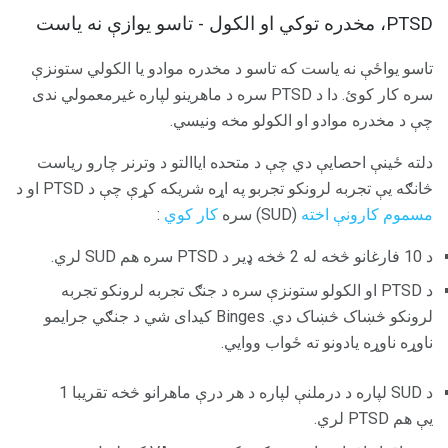
PTSD، مخدره توکي او الکول - تاسو یوازې نه یاست
تاسو یواځې نه یاست که تاسو د مخدره موادو یا الکولي ستونزې
سره کار کوئ. دا د PTSD سره د ماهرینو لپاره غیرمعمولي ندی
چې د مخدره موادو او الکولو مخه ونیسي.
دلته ځینې احصایې دي چې د متحده ایاالتو د وترنر چارو ریاست
څانګه یې تجربه لرونکو تجربو په اړه شریکه کړې چې د PTSD او د
مسموم کارونې اخته
(SUD) سره
کار کوي
:
د 10 فارغانو څخه له 2 څخه ډیر د PTSD سره هم SUD لري.
د PTSD او الکولو ستونزې سره د جنګ تجربه لرونکو تجربه
لرونکو څښاک څښاک دي. Binges کیدای شي د جنګي جرایمو
ناوړه ناوړه یادونو ته ځواب ووایي.
د SUD لپاره د درملنې لپاره د هر درې ماهرانو څخه تقریبا 1
یې هم PTSD لري.