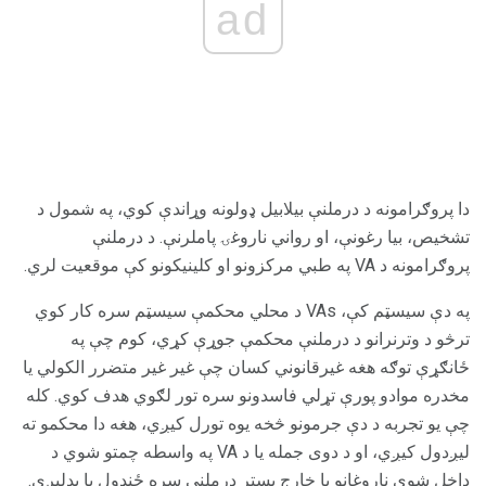
ad
دا پروګرامونه د درملنې بیلابیل ډولونه وړاندې کوي، په شمول د
تشخیص، بیا رغونې، او رواني ناروغۍ پاملرنې. د درملنې
پروګرامونه د VA په طبي مرکزونو او کلینیکونو کې موقعیت لري.
په دې سیسټم کې، VAs د محلي محکمې سیسټم سره کار کوي
ترڅو د وترنرانو د درملنې محکمې جوړې کړي، کوم چې په
ځانګړې توګه هغه غیرقانوني کسان چې غیر غیر متضرر الکولي یا
مخدره موادو پورې تړلي فاسدونو سره تور لګوي هدف کوي. کله
چې یو تجربه د دې جرمونو څخه یوه تورل کیږي، هغه دا محکمو ته
لیږدول کیږي، او د دوی جمله یا د VA په واسطه چمتو شوي د
داخل شوي ناروغانو یا خارج بستر درملنې سره ځنډول یا بدلیږي.