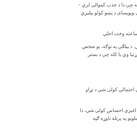
یې دا دی ځکه چې دا د جذب کموالی لري -
ویویسای د پښو کولو پیلیږي
. د بیلګې په توګه، یو شخص
ور فوري تاثیر ته اړتیا وي یا کله چې د بستر
ي احتمالي کولی شي د تړاو
 2 ساعته وخت نیسي مخکې د هغې اغیزې احساس کولی شي، دا
نو په پرتله ناوړه ګټه