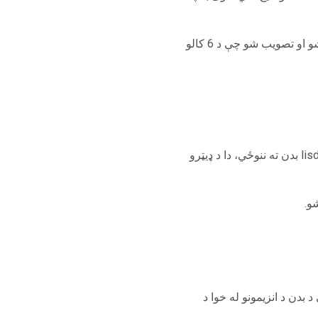
د Adderall XR فارمول د 10 څخه تر 12 ساعتو لپاره اغیزمن دی. دا په FDA کې په 1996 کې تصویب شو او تصویب شو چې د 6 کالو
Vvvanse د مخدره توکو لپاره د برتانیا نوم دی چې lisdexamfetamine لري. کله چې lisdaexamfetamine بدن ته ننوځي، دا د ډیټرو
 بدن د انزیمونو له خوا د