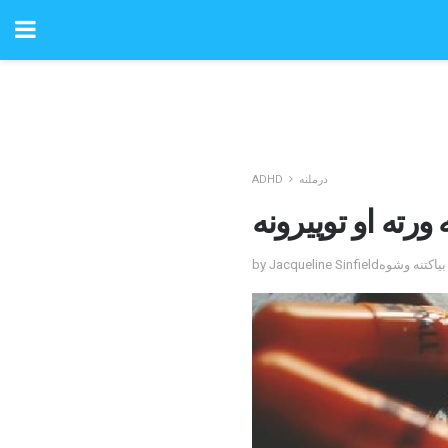
درملنه
ADHD
ورته او توپیرونه
ی لخوا بیاکتنه وشوه