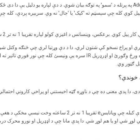
Vvvanse ډیری وختونه د Adderall په پرتله د 'سمو' په توګه بیان شوي. د دې لپاره یو دلیل 
 کوي کله چې سیسټم ته 'کیک' یا 'جال' نه وي. سربیره پردې، کله چې 
ري او پراخ نسخو کې شتون لري، دا د دې وړتیا لري چې څنګه وکتل شي
ممکن د Adderall XR لپاره هره ورځ وګورئ او اډرډریل IR سره یې ونیسئ کله چې ن
 ګټور وي.
ن خوندي؟
دی، دا پدې معنی ده چې د ناوړه ګټه اخیستنې او پراخې کارونې احتمال
دواړه تصویب شوي دي، او له دې کبله چې ویانایسe تقریبا 1 نه تر
وړ شي او یا هم لوړ شي. دا پدې مانا چې د اډډریل او نورو محرک درملو