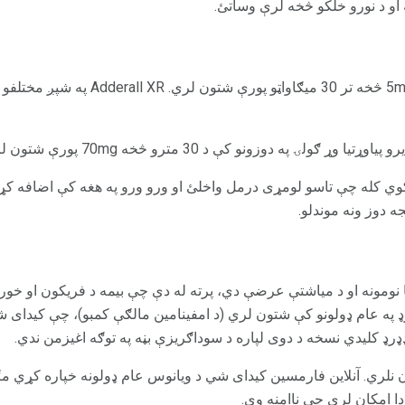
 او د نورو خلکو څخه لرې وساتئ.
اډدرډ IR IR په ټلیفونونو کې د 5mg څخه تر 0
 کوي کله چې تاسو لومړی درمل واخلئ او ورو ورو په هغه کې اضافه ک
 دوز ونه موندلو.
ډرډ په عام ډولونو کې شتون لري (د امفینامین مالګې کمبو)، چې کیدای شي
ډرډ کلیدي نسخه د دوی لپاره د سوداګریزې بڼه په توګه اغیزمن ندي.
 شتون نلري. آنلاین فارمسین کیدای شي د ویانوس عام ډولونه خپاره کړي 
 امکان لري چې ناامنه وي.