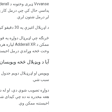
پداسې حال کې چې درمل کار پیل
لږ درمل شتون لري.
د اډریلال اغیزې په 30 دقیقو کې کار پیل کوي. برعکس، وینسانس د اغیزې کولو لپاره تقریبا 1 نه تر 2 ساعته وخت اخلي.
څرنګه چې اډیرډال دواړه په فو
وخت څخه وړاندې درمل اخیستل
آیا د ویډیلال څخه ویویسا
ویویس او اډرډیلال دویم جدول 
سبب شي.
هغه مخدره نه ده چې کیدای شي ل
اخیستنه ممکن وي.