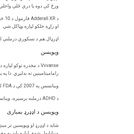
ورځ کې دوه یا درې ځلې واخلي.
او زاړه خلکو لپاره وټاکل شي.
اډرډال هم د نسکوري درملنې ل
ویویسن
رامامیتامینین ته بدلیږي. دا په یوه فورمول
وینانسس په 2007 کې د FDA لخوا تصویب شو او د 6 کلونو او زاړه خلکو سره د درملنې لپاره تصویب شو.
د ADHD درملنه برسیره، وینانسسی د بیی د
ویویسن د اډډرډ بمباری
شاید د اډډرډ او ویویسین تر مین
میټابابول شوي لپاره باید په 