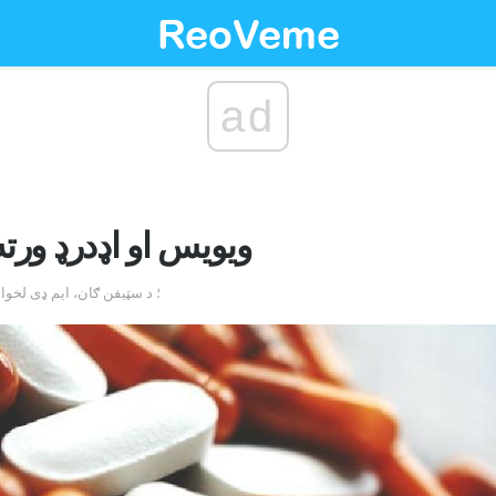
ad
ویویس او اډدرډ ورته 
by Jacqueline Sinfield؛ د سټیفن ګان، ایم ډ