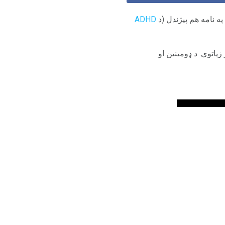
په نامه هم پیژندل (د
ADHD
اتوي. د ډومینین او