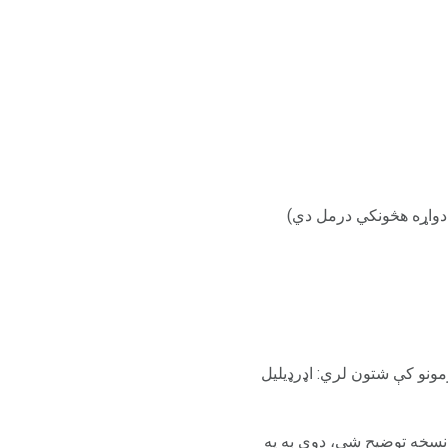
دواړه هڅونکي درمل دي)
ارمونو کې شتون لري: اډرډیلیل
ستي خپرولو نسخه توضیح شي، دوی به په