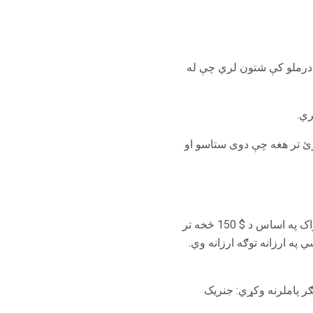
3 میګاواټو پورې شتون لري. Adderall XR په شپږ مختلفو درملو کې شتون لري چې له
ړئ تر هغه چې دوی ستاسو او
اډډرډ او ویویسین دواړه د برتانیا نومونه او د میاشتې عرضې دي، پرته له دې چې بیمه د فریکون او خوراک په اساس د $ 150 څخه تر
 په ارزانه توګه ارزانه وي.
مګر پاملرنه وکړي: جنریک