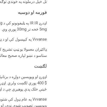
تل خپل درملونه په خوندي توګه
فورمه او دوسیه
5mg څخه تر 30mg پورې وي.
Vvvanse په کیپسول کې او د ډیرو پیاوړتیا وړ ګولۍ په دوزونو کې د 30 مترو څخه 70mg پورې شتون لري.
ډاکټران معمولا یو ټیټ تشریح
ستاسو د نښو لپاره صحیح معالجه
لګښت
$ 400 پورې لګښت ولري. اډ
ځینې ​​خلک پدې پوهیږي چې د اډ
Vvvanse په عام ډول کې
ویویسین تصویب شوی ندی، او دا