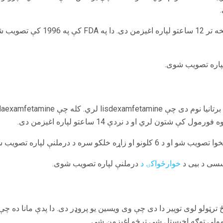
پاره تصویب شوی.
 کې شتون لري او د نږدې 14 ساعتو لپاره اغیزمن دی.
خوارځواکۍ د
درملنې لپاره تصویب شوی.
ځ ترټولو لوی توپیر دا دی چې وی ویسین یو پروډر دی. دا پدې مانا ده چې د
معمولي توګه اخیستل شي ترڅو اغیزمن شي.