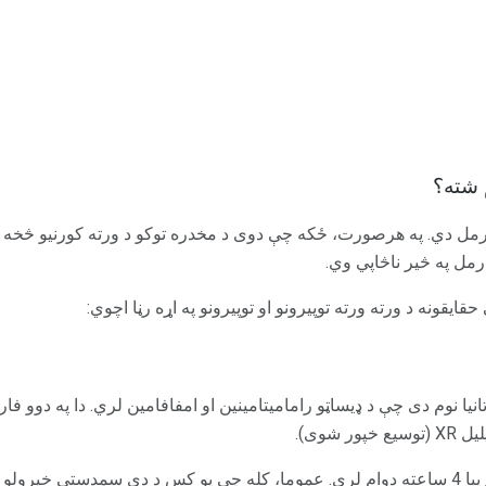
م شته؟
رمل دي. په هرصورت، ځکه چې دوی د مخدره توکو د ورته کورنیو څخه 
رمل په څیر ناڅاپي وي.
حقایقونه د ورته ورته توپیرونو او توپیرونو په اړه رڼا اچوي:
تانیا نوم دی چې د ډیساټو رامامیتامینین او امفافامین لري. دا په دوو ف
اډډریل IR IR لنډ کار کوي او تقریبا 4 ساعته دوام لري. عموما، کله چې یو کس د دې سمد