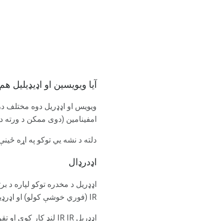
آیا ویویسین او اډیډیلیل ه
ویویس او اډډریل دوه مختلف د
امفینامین (دوی ممکن د ورته د
دلته د نشه یي توکو په اړه ځینې 
اډدرډال
اډډریل د مخدره توکو لپاره د بر
IR (فوري خوشې کولو) او اډرډیلیل XR (توسیع خپور شوی).