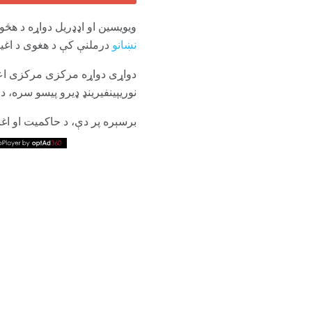
ویویسین او اډډریل دواړه د ه
نښانو
درملنې کې د هغوی د اغیزم
دواړی دواړه مرکزی مرکزی اعص
نوریپینفیرینډ ډیرو پیسو سره، دا
برسېره پر دې، د حاکمیت او اغ