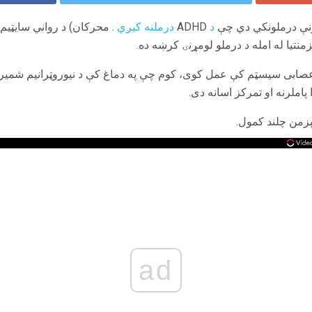
څونې درملونکي دي چې
د
ADHD
درملنه کیږي
. محرکان) د رواني سایټیم 
نتیا له امله د درملو لومړنۍ کرښه ده.
ابی سیسټم کې عمل کوی، کوم چې په دماغ کې د نیوروټرانیم شمیر زی
 پاملرنه او تمرکز اسانه دی.
ېزمن چلند کمول.
ad