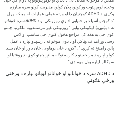
ممکن د موخو په مقابل کې د دندې او لومړیتوبونو په دوام کې خپل
وخت، لومړیتوب ورکولو، پلان کولو، مدیریت کولو سره مبارزه
وکړي. د ADHD کوچنيان دا او ورته عملي عملیات له مینځه وړل.
"د کوچنۍ آسیا د پراختیایي ادارې روزونکي او د
ADHD سره ځوانانو
ته
د
پیاوړتیا
لیکونکی وایي:" روزونکي غیر مرستندویه ملګرتیا چمتو
کوي چې په هغه کې مراجع هڅول کیږي چې مناسب او لاس
رسی وړ اهداف وټاکي او د دوی موخو ته د رسېدو لپاره د عمل
پالن رامینځ ته کړي. " . "کوچ د ځان پوهاوې، ځان باور او ځان بسیا
کولو لپاره د مراجعینو د کار په توګه مالتړ چمتو کوي، د روغتیا او
سوکالۍ لپاره ټول مهم دي."
د ADHD سره د ځوانانو او ځوانانو لویانو لپاره د ورځني
ورځې ننګونې