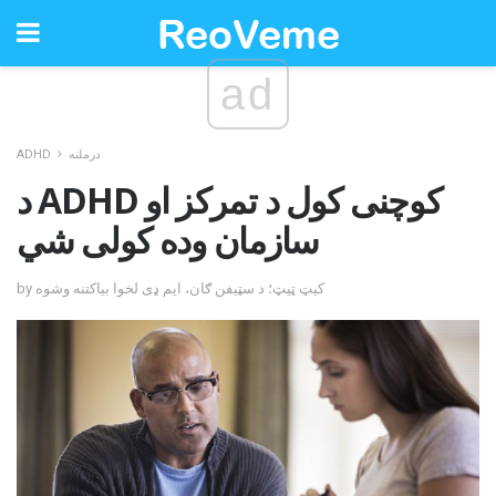
ad
درملنه
ADHD
د ADHD کوچنی کول د تمرکز او
سازمان وده کولی شي
by کیټ ټیټ؛ د سټیفن ګان، ایم ډی لخوا بیاکتنه وشوه