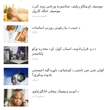
موسيقۍ او ټیکاو ریلیف: ستاسو په ورځني ژوند کې د
موسیقۍ څنګه کارول
د کشف مدیریت
د حبیب د بیا رغونې روزنې اساسات
OCD
د درد قراردادونه، اسباب کول، او د مخدره توکو
ډاټابیسز
روږدي
کولی شي نس ناستی د کوچنيانو د ناوړه ګټه اخیستنې
یادونه ونکړي؟
اړیکې
د انډیټ ډیپمپیک پیچلي ځانګړتیاوې
د بیپلورډ اختر