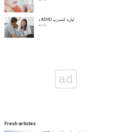
د ADHD لپاره کنسرټ
ADHD
ad
Fresh articles