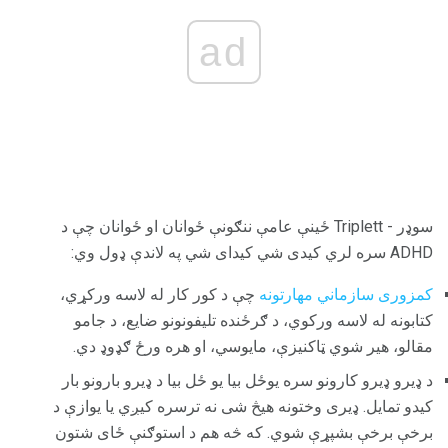
ad
سوډر - Triplett ځینې عامې ننګونې ځوانان او ځوانان چې د
ADHD سره لري کیدی شي کیدای شي په لاندې ډول وي:
کمزوری سازماني مهارتونه
چې د کور کار له لاسه ورکړي،
کتابونه له لاسه ورکوي، د ګرځنده تلیفونونو ضایع، د جامو
مقالو، هیر شوي ټاکنیزې، مايوسي، او هره ورځ ګډوډ دي.
د ډیرو ډیرو کارونو سره یوځل بیا یو ځل بیا د ډیرو بارونو بار
کیدو تمایل. ډیری وختونه هیڅ شی نه ترسره کیږي یا یوازې د
برخې برخې بشپړې شوي. که څه هم د استوګنې ځای شتون