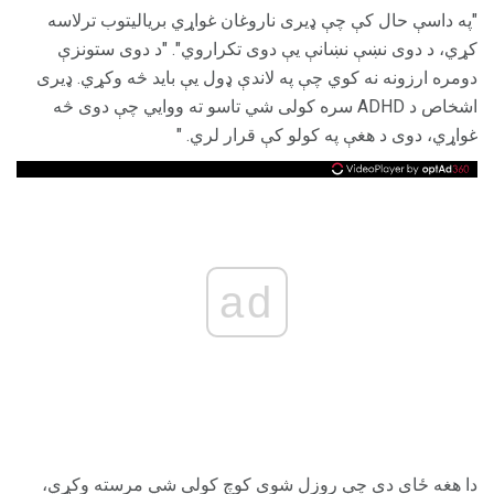
"په داسې حال کې چې ډیری ناروغان غواړي بریالیتوب ترلاسه
کړي، د دوی نښې نښانې یې دوی تکراروي". "د دوی ستونزې
دومره ارزونه نه کوي چې په لاندې ډول یې باید څه وکړي. ډیری
اشخاص د ADHD سره کولی شي تاسو ته ووايي چې دوی څه
غواړي، دوی د هغې په کولو کې قرار لري. "
ad
دا هغه ځای دی چې روزل شوی کوچ کولی شي مرسته وکړي،