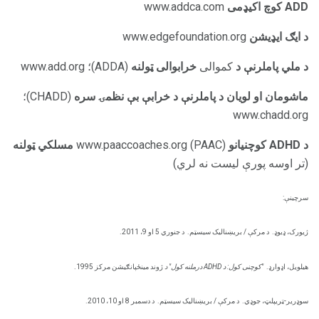
ADD کوچ اکیډمی
www.addca.com
د ایګ ایډیشن
www.edgefoundation.org
د ملي پاملرنې د
کموالی
خرابوالی ټولنه
(ADDA)؛ www.add.org
ماشومان او لويان د پاملرنې د خرابې بې نظمۍ سره
(CHADD)؛
www.chadd.org
د ADHD کوچنيانو
(PAAC) www.paaccoaches.org
مسلکي ټولنه
(تر اوسه پورې لیست نه لري)
سرچینې:
ژیورک، ډیوډ.
د مرکې / بریښنالیک سیسټم.
د جنوري 5 او 9، 2011.
هیلویل، اډوارډ.
"کوچنی کول: د ADHD درملنه کول" د
ژوند مینځپانګیشن مرکز 1995.
سوډریر-ټریپلټ، جوډي.
د مرکې / بریښنالیک سیسټم.
د دسمبر 8 او 10، 2010.