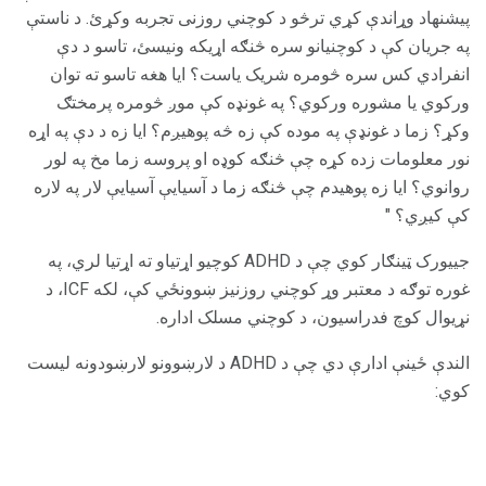
پیشنهاد وړاندې کړي ترڅو د کوچني روزنی تجربه وکړئ. د ناستې
په جریان کې د کوچنیانو سره څنګه اړیکه ونیسئ، تاسو د دې
انفرادي کس سره څومره شریک یاست؟ ایا هغه تاسو ته توان
ورکوي یا مشوره ورکوي؟ په غونډه کې موږ څومره پرمختګ
وکړ؟ زما د غونډې په موده کې زه څه پوهیږم؟ ایا زه د دې په اړه
نور معلومات زده کړه چې څنګه کوډه او پروسه زما مخ په لور
روانوي؟ ایا زه پوهیدم چې څنګه زما د آسیایې آسیایې لار په لاره
کې کیږي؟ "
جییورک ټینګار کوي چې د ADHD کوچیو اړتیاو ته اړتیا لري، په
غوره توګه د معتبر وړ کوچني روزنیز ښوونځي کې، لکه ICF، د
نړیوال کوچ فدراسیون، د کوچني مسلک اداره.
الندې ځینې ادارې دي چې د ADHD د لارښوونو لارښودونه لیست
کوي: