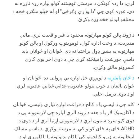
لري، دا زده کونکي د مرستې غوښتنه کولو لپاره زړه نازړه نه
دي، غوره کوي چې "دا یوازې وګرځي" او له خپلو ملګرو څخه د
مختلفو لیدلو څخه ډډه وکړئ.
د ژوند پالن کولو مهارتونه محدود یا غیر واقعیت لري. مالي
مدیریت، د وخت اداره کول، لومړیتوب ورکول او پالن کولو
مهارتونه په بشپړ ډول پراختیا نه دي. ځوانان او ځوانان باید
داسې جوړښت رامینځته کړي چې د دوی اجرایوي کاري
کسرونو مالتړ وکړي.
د ځان پاملرنه
د لومړي ځل لپاره بې پروایی ده. ځوانان او
ځوان بالغان د خوب نیولو عادتونه، غذايي غذايي عادتونه لري
او د دوی درمل اخلي.
کله چې د لیسې یا د کالج د فراغت لپاره تیاری ونیسي، ځوانان
د اکاډیمیک لار یا د هغه د ژوند الرې لپاره چې لارښوونه یې د
دوی ګټو سره سمون لري د لارښوونې اړتیا لري او د دوی د
ADHD ځای په ځای کولو کې به مرسته وکړي. د ناسم مسلک
انتخابونه په ډیرو کالجونو کې ناکام بدلونونه یا ناکامیږي او د