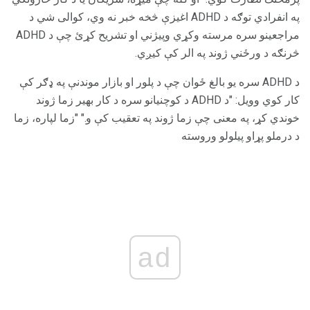
په انفرادي توګه د ADHD اغیزې څخه خبر نه وي، کوالی شي د
مراجعینو سره مرسته وکړي وپیژني او تشریح کړئ چې د ADHD
څرنګه د ورځني ژوند په الر کې کیږي.
د ADHD سره یو بالغ ځوان چې د پلور او بازار موندنې په ډګر کې
کار کوي وویل: "د ADHD د کوچنیانو سره د کار بهیر زما ژوند
خوندي کړ، په معنی چې زما ژوند په تعقیب کې و." "زما لپاره، زما
د درملو پړاو پیلولو وروسته
ad