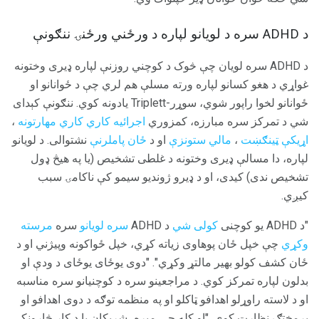
د ADHD سره د لويانو لپاره د ورځني ورځنۍ ننګونې
د ADHD سره لویان چې څوک د کوچني روزنې لپاره ډیری وختونه
غواړي د هغو کسانو لپاره ورته مسلې هم لري چې د ځوانانو او
ځوانانو لخوا راپور شوي، سوړر-Triplett یادونه کوي. ننګونې کېداى
شي د تمرکز سره مبارزه، کمزوري
اجرائیه کاري کاري مهارتونه
،
اړیکې ټینګښت
،
مالي ستونزې
او د
ځان پاملرنې
نشتوالی. د لویانو
لپاره، دا مسالې ډیری وختونه د غلطی تشخیص (یا په هیڅ ډول
تشخیص ندی) کیدی، او د ډیرو ژوندیو سیمو کې ناکامۍ سبب
کیږي.
"د ADHD یو کوچنی
کولی شي
د ADHD
سره لویانو
سره
مرسته
وکړي
چې خپل ځان پوهاوی زیاته کړي، خپل ځواکونه وپیژني او د
ځان کشف کولو بهیر مالتړ وکړي". "دوی یوځای یوځای د ودې او
بدلون لپاره تمرکز کوي. د مراجعینو سره د کوچنیانو سره مناسبه
او د لاسته راوړلو اهدافو ټاکلو او په منظمه توګه د دوی اهدافو او
پرمختګ نظارت کوي. "او کله چې میړه، شریکان یا د کار څارونکي