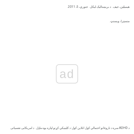
هیمیلټن، جیف.
د بریښناليک لیکل.
جنوري، 5، 2011.
منسټرا، ویسنټ.
ad
د ADHD سره د ناروغانو احتمالي کول انلاین کول: د کلینیکي کړنو لپاره یوه ماډل.
د امریکایی نفسیاتی