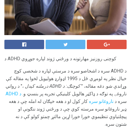
د ADHD کوچنی روزنیز مهارتونه د ورځني ژوند لپاره جوړوي
د ADHD سره د اشخاصو سره د مرستې لپاره د شخصي کوچ
خیال نظر په لومړي ځل د 1995 اډوارډ هولیویل لخوا په مقاله کې
وړاندې شو. دغه مقاله، "
کوچنګ: د ADHD درملنه کېدل
،" د رواني
ناروغۍ په توګه د ډاکټر هالویل کلینیکي تجربه پر بنسټ و.
د ADHD
سره د
ناروغانو سره
کار کول او د هغه خپګان له امله چې د هغه
ډیر ناروغانو سره مرسته کوي چې د ورځني ژوند ننګونې او
پیچلتیاوې تنظیموي خورا خورا اړین مالتړ چمتو کولو کې د نه
شتون سره.