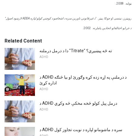
ټولنه.
2008.
رویټرز، نینسی او جوکا، پیټر.
"د غیرقانوني ناورین سره د اشخاصو د کوچني کولو لپاره ADDA لارښود اصول"
د
خرابو اختالفاتو اتحادیې پاملرنه.
2002.
Related Content
دا د درمل درملنه "Titrate" ته څه پیښیږي؟
ADHD
د ADHD د درملنې په اړه زده کړه وګورئ او بیا څنګه
اداره کړئ
ADHD
د ADHD درمل پیل کولو څخه مخکې څه وکړي
ADHD
د ADHD سره د ماشومانو لپاره د نوبت تجاوز کول
ADHD