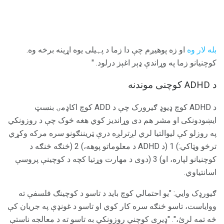
بله لار وه
او زه پوهیږم چې دا زما د پہیلی یوه اړینه برخه وه.
کوچنيانو زما په وړاندې ډېر اغېز درلود. "
د ADHD کوچنی موندنه
د ADHD کوچ ډیوډ ګیرورک چې د ADD کوچ اکاډمۍ بنسټ
ایښودونکی او مشر هم دی وړاندیز کوي هغه څوک چې د روزونکي
په روزلو کې لیوالتیا لري لږترلږه درې ټریننګونو سره مرکه وکړي
ترڅو وټاکي:) 1 (د ADHD د معلوماتو پوهه،) 2 (څنګه څنګه د
کوچنیانو لپاره، او) 3 (دوی د مهارت وړتیا کچه د کوچینې پروسې
اسانتیاوي.
ګیورډک وايي: "یو احتمالي کوچ باید د تاسو د کوچینګ فلسفې ته
ووایاست، تاسو څنګه سره کار کوي او تاسو د غونډې په جریان کې
څه تمه لرئ،". "ډیری کوچني روزونکي به تاسو ته د معالجه ناستې