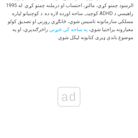
الرښود چمتو کړي، مالتړ، احتساب او درملنه چمتو کړي. له 1995
راهیسې د ADHD کوچینۍ ساحه اوږده لاره ده. د کوچنیانو لپاره
مسلکي سازمانونه تاسیس شوي، ځانګړي روزنې او تصدیق کولو
معیارونه پراختیا شوي،
په ساحه کې څیړنې
راڅرګندېږي، او په
موضوع باندې ډیری کتابونه لیکل شوي.
ad