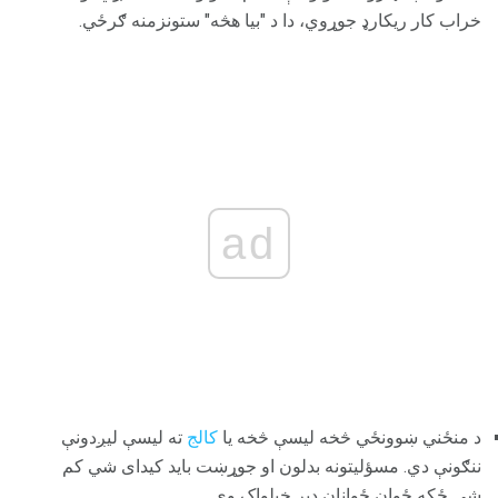
خراب کار ریکارډ جوړوي، دا د "بیا هڅه" ستونزمنه ګرځي.
ad
د منځني ښوونځي څخه لیسې څخه یا
کالج
ته لیسې لیږدونې
ننګونې دي. مسؤلیتونه بدلون او جوړښت باید کیدای شي کم
شي ځکه ځوان ځوانان ډیر خپلواک وي.