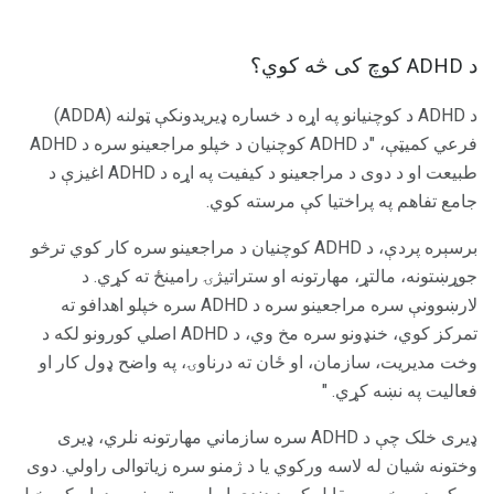
د ADHD کوچ کی څه کوي؟
د ADHD د کوچنیانو په اړه د خساره ډیریدونکې ټولنه (ADDA)
فرعي کميټې، "د ADHD کوچنيان د خپلو مراجعینو سره د ADHD
طبيعت او د دوی د مراجعینو د کیفیت په اړه د ADHD اغیزې د
جامع تفاهم په پراختیا کې مرسته کوي.
برسېره پردې، د ADHD کوچنيان د مراجعینو سره کار کوي ترڅو
جوړښتونه، مالتړ، مهارتونه او ستراتیژۍ رامینځ ته کړي. د
لارښوونې سره مراجعینو سره د ADHD سره خپلو اهدافو ته
تمرکز کوي، خنډونو سره مخ وي، د ADHD اصلي کورونو لکه د
وخت مدیریت، سازمان، او ځان ته درناوۍ، په واضح ډول کار او
فعالیت په نښه کړي. "
ډیری خلک چې د ADHD سره سازماني مهارتونه نلري، ډیری
وختونه شیان له لاسه ورکوي یا د ژمنو سره زیاتوالی راولي. دوی