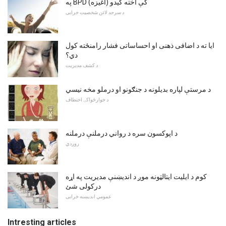
په BPD کې اخته کیدو (اغیزه)
د سرحد لائن شخصیت خرابی
ایا ته د اضافی ذهنی او احساساتی فشار رامنځته کول
دي؟
د کشف مدیریت
د مرستې لپاره بدیلونه د جنګونو او درملو مخه نیسي
د خوارځواکۍ اختطاف
د اپوکسون سره د رواني درملنې درملنه
روږدي
کوم د ایلیت ایتالټونه موږ د اندیښنې مدیریت په اړه
درکولی شئ
عمومي اندیښنه خرابی
Intresting articles