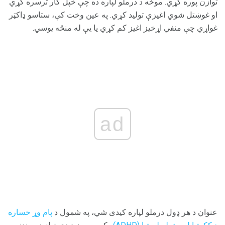
توازن پوره کړي. موخه د درملو لپاره ده چې خپل کار ترسره کړي
او غوښتل شوي اغیزې تولید کړي. په عین وخت کې، ستاسو ډاکټر
غواړي چې منفي اړخیز اغیز کم کړي یا یې له منځه یوسي.
ad
عنوان د هر ډول درملو لپاره کیدی شي، په شمول د
پام وړ خساره