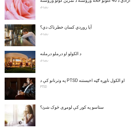
آزادي د 40 کلونو څخه وروسته د تمرین کولو وروسته
روږدي
آیا روږدي کسان خطرناک دي؟
روږدي
د الکولو او درملو درملنه
روږدي
په وترنانو کې د PTSD او الکول ناوړه ګټه اخیستنه
PTSD
ستاسو په کور کې لومړی څوک شئ؟