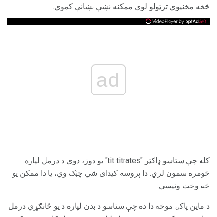
څخه مخنیوي ترټولو لوی ممکنه نښې نښانې کموي.
ad
کله چې ستاسو ډاکټر "tit titrates" یو دوز، دوی د درمل لپاره
څومره سمون لري. دا پروسه کیدای شي چټک وي، یا دا ممکن یو
څه وخت ونیسي.
د ماین پاکۍ موخه دا ده چې ستاسو د بدن لپاره د یو ځانګړي درمل