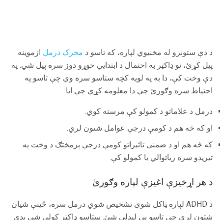
د دې ستونزو له مخنیوي لپاره، که تاسو د
محرک درمل
ازموینه
پیل کړئ، نو ډاکټر به احتمال د ابتدايي خوړو دوز سره پیل شي. په
دې وخت کې، دا به په لویه کچه ستاسو سره وي چې تاسو په
احتیاط سره وګورئ چې دا معلومه کړي چې ایا:
درمل د علاماتو د کمولو کې مرسته کوي.
او که څه هم د کومې درجې عوامل شتون لري.
که څه هم او د ضمنی تاثیراتو کومې درجې پرمختګ د وخت په
تیریدو سره زیاتوالي یا کمولو کې.
د هر اړخیزې اغیزې لپاره وګورئ
د ADHD لپاره ټاکل شوی تشخیص شوي درمل سره، ځینې شیان
شتون لري چې تاسو یې لیدلی شئ. ستاسو ډاکټر کولی شي پدې