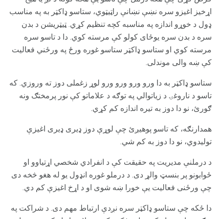
اړخیز اغیزو سره نښې نښانې راټیټوي، ستاسو ډاکټر به په مناسب
ډول د خوړو اندازه په مناسبه کچه تنظیم کړي. ټیټریشن د بدن
سره د بدن سره یوځای کولو کې مرسته کوي. دا د تاسو سره
مرسته کوي او ستاسو ډاکټر ستاسو غوره ورځ په ورځني فعالیت
کې ښه والی موندلی.
ستاسو ډاکټر به دا ورو ورو ورو ورو لوړ زغملی دوز ته وروزي. که
تاسو د ناروغۍ د زیاتوالي په توګه د علاماتو کې نور پرمختګ ونه
ګورئ، نو دا دوز به تیره اندازه کم کړي.
همدارنګه، که تاسو پوهیږئ چې لوړې دوز ډیری ډیری اغیزې
تولیدوي، نو دا دوز به کم شي.
د درملنې مدیریت په حقیقت کې د انفرادي شخصي اړتیاوو او
ځوابونو پر بنسټ والړ دی. د درملو غوره انډول یو له هغو څخه دی
چې ورځنی فعالیت یې خورا ښه شوی او د اړخ اغیزې کم دي.
دا ځکه چې ستاسو ډاکټر سره نږدې ارتباط مهم دی. د شراکت په