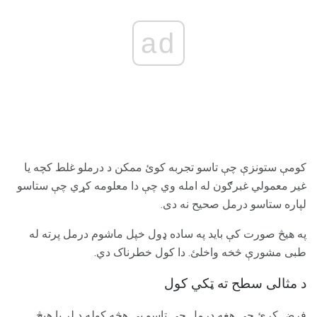
ad
کومې ستونزې چې تاسو تجربه کوئ ممکن د درملو غلط کچه یا
غیر معمولي غبرګون له امله وي چې دا معلومه کړي چې ستاسو
لپاره ستاسو درمل صحیح نه دی.
په هیڅ صورت کې باید په ساده ډول خپل ماشوم درمل پرته له
طبی مشورې څخه واخلئ. دا کول خطرناک دي.
د مثالی سطح ته ټکي کول
فرض کړئ چې هغه درمل چې تاسو یې هڅه کوله د لږ یا هیڅ