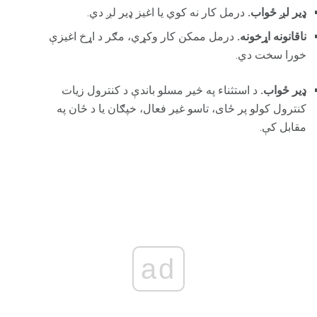
ډیر لږ ځواب.
درمل کار نه کوي یا اغیز ډیر لږ دي.
ناقانونه اړخونه.
درمل ممکن کار وکړي، مګر د اړخ اغیزې
خورا سخت دي.
ډیر ځواب.
د استثناء په څیر مسلو باندې د کنترول زیات
کنترول کولو پر ځای، تاسو غیر فعال، خپګان یا د ځان په
مقابل کې.
ad