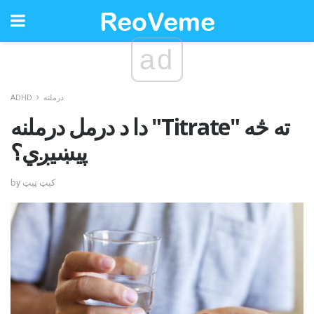
ad
درملنه
ADHD
دا د درمل درملنه "Titrate" ته څه
پیښیږي؟
by کیټ ټیټ