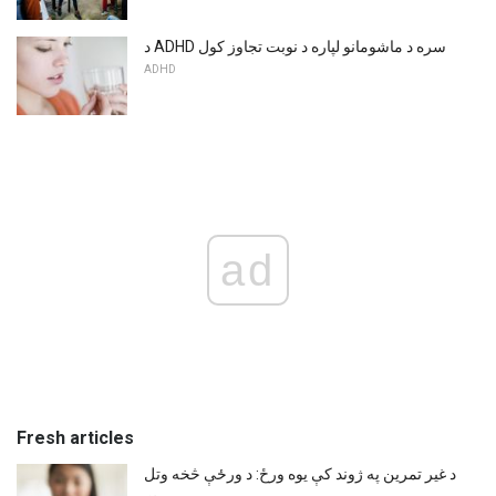
د ADHD سره د ماشومانو لپاره د نوبت تجاوز کول
ADHD
ad
Fresh articles
د غیر تمرین په ژوند کې یوه ورځ: د ورځې څخه وتل