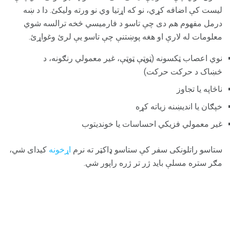
لیست کې اضافه کړي، نو که اړتیا وي نو ورته ولیکئ. دا د ښه
درمل مفهوم هم دی چې تاسو د فارمیسي څخه ترالسه شوي
معلومات له لارې او هغه پوښتنې چې تاسو یې لرئ وغواړئ.
نوي اعصاب ټکسونه (ټوټې ټوټې، غیر معمولي رنګونه، د
څښاک د حرکت حرکت)
ناڅاپه یا تجاوز
خپګان یا اندیښنه زیاته کړه
غیر معمولي فزیکي احساسات یا خوندیتوب
ستاسو راتلونکی سفر کې ستاسو ډاکټر ته نرم
اړخونه
کیداى شي،
مګر ستره مسلې باید ژر تر ژره راپور شي.