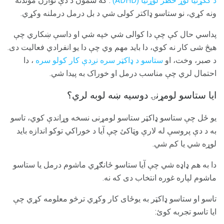
د ککړتیا لوړ خطر لوړتیا (ADHD)
. که سمون د دې توازن موندنه
ونه کړي، نو ستاسو ډاکتر کولی شي د بل درمل درملنه وکړي.
پداسي حال کې چې دا کوالی شي خپه شي او داسې ښکاري چې
هیڅ شی کار نه کوي، دا باید مهم وي چې دا یو انفرادي فعالیت دی.
د صبر، وخت، او
ستاسو د ډاکټر سره نږدې کار کولو سره
، دا
احتمال لري چې مناسب درمل او خوراک به پیدا شي.
ایا ستاسو لومړنۍ دوسیه ښه لوبه لري؟
یو ځل چې ستاسو ډاکټر ستاسو لومړنی نسخه وړاندې کوي، تاسو
به د دې پروسې له لارې وټاکئ چې آیا د خوراکي توکو اندازه باید
لوړه شي یا کم شي.
دا به هم ډاډه شي چې آیا ستاسو ځانګړي ماشوم درمل یا ستاسو
ماشوم لپاره غوره انتخاب دی که نه.
تاسو او ستاسو ډاکټر به یوځای کار وکړي ترڅو معلومه کړي چې
ایا تاسو تجربه کوئ: