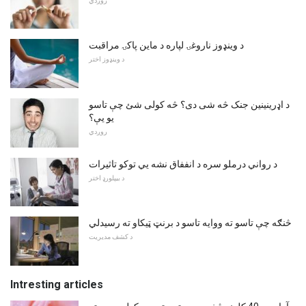
روږدي
د وینډوز ناروغۍ لپاره د ماین پاکۍ مراقبت
د وینډوز اختر
د اډرینینین جنک څه شی دی؟ څه کولی شئ چې تاسو
یو یې؟
روږدي
د رواني درملو سره د انففاق نشه یي توکو تاثیرات
د بیپلورډ اختر
څنګه چې تاسو ته ووایه تاسو د برنټ ټیکاو ته رسیدلي
د کشف مدیریت
Intresting articles