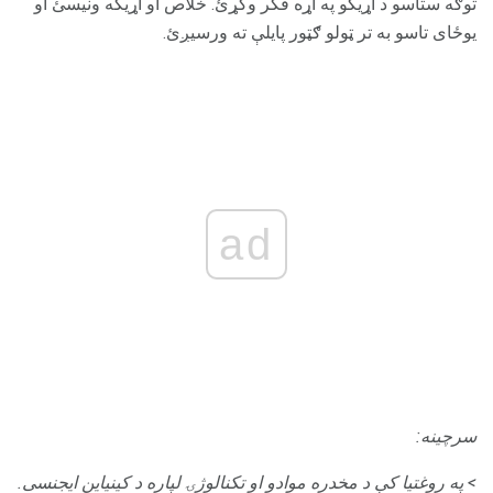
توګه ستاسو د اړیکو په اړه فکر وکړئ. خلاص او اړیکه ونیسئ او
یوځای تاسو به تر ټولو ګټور پایلې ته ورسیږئ.
ad
سرچینه:
> په روغتیا کې د مخدره موادو او تکنالوژۍ لپاره د کینیاین ایجنسی.