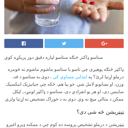
ستاسو ډاکتر څنګه ستاسو لپاره دقیق دوز پریکړه کوي
ډاکټر څنګه پوهیږی چې تاسو یا ستاسو ماشوم ماشوم ته څومره
درملو اړتیا لرئ؟ په
ابتدايي مساوي کې
، دوی به ستاسو د قد،
وزن، او نښانونو لامل شي. خو بیا هم، ځکه چې حیاتیژیک انیکسیک
ساینس دی، او هر یو انفرادي دی، ستاسو د ډاکټر لومړنۍ اټکل
ممکن د مثالي میچ نه وي. دوی به د خوراک تشخیص ته اړتیا ولري.
ټیټریشن څه شی دی؟
ټیټریشن د درملو تشخیص پروسه ده کوم چې د ممکنه ډیرو اغیزو