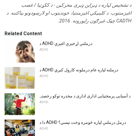
د تشخیص لپاره د ډیزاین ډیری محرکین - د ککړتیا / غصب
اغیزمنتوب: د کلینیکي اغیزمنتیا، خوندیتوب او لارښودونو بیاکتنه.
د
CADTH چټک غبرګون راپورونه.
2016.
Related Content
د ADHD درملنې اړخیزې اغیزې
ADHD
د ADHD درملنه لپاره عام درملونه کارول کیږي
ADHD
د آسیایی پرمختیایی اداری اداری د مخدره توکو رخصتۍ
ADHD
دا د ADHD درمل درملنې لپاره څومره وخت نیسي؟
ADHD