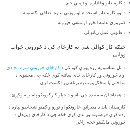
د کارمندانو وفادارۍ او ژمنې خنډ
د نوو کارمندانو استخدام او روزنې لپاره اضافي لګښتونه
کمزوري عامه انځور او منفي خپرونه
د قانوني عمل زیاتوالی
څنګه کار کوالی شي په کارځای کې د ځورونې ځواب
ووایی
دا تل ستاسو په زړه پورې ګټو کې
د کارځای ځورونې سره مخ دي
او د ځورونې وړ کارځای ځای ساتنه کوي ځکه چې مخنیوی د
مداخلې یا منځګړیتوب په پرتله ډیر لګښت لري.
دا همداشان سمه ده چې تاسو د خپلو کارکوونکو پاملرنه وکړئ.
کارمندان باید د مدیرانو، څارونکو او نورو واکمنو اشخاصو لپاره د
زده کړې فرصتونه وړاندې کړي ځکه چې د کارځای ډیریدل د
ځورونې مالکینو څخه راځي.