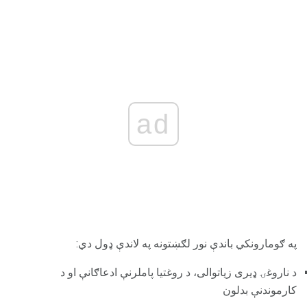
ad
په ګومارونکي باندې نور لګښتونه په لاندې ډول دي:
د ناروغۍ ډیری زیاتوالی، د روغتیا پاملرنې ادعاګانې او د
کارموندنې بدلون