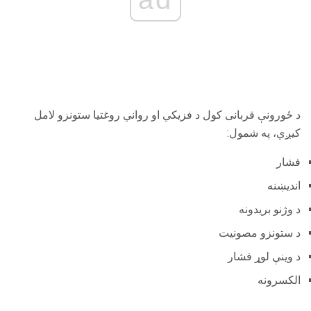
د ځورونې قربانی کول د فزیکي او رواني روغتیا ستونزو لامل
کیږي، په شمول:
فشار
اندیښنه
د وژنو بریدونه
د ستونزو مصونیت
د وينې لوړ فشار
الکسرونه