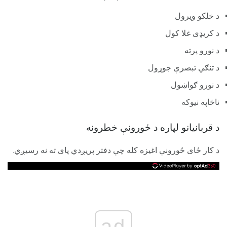
د خلکو ویرول
د کریډی غلا کول
د نورو پرته
د تنګي تبصرې جوړول
د نورو ګواښول
ناڅاپه نيوکه
د قربانیانو لپاره د ځورونې خطرونه
د کار ځای ځورونې اغیزه کله چې دفتر پریږدي پای ته نه رسیږي.
ad