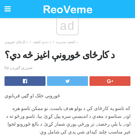
ad
د کشف مدیریت
د دندې کشف
د کارځای ځورونې
د کارځای ځورونې اغیز څه دي؟
by شیرري ګورډن
ځورونې خلک او ګټې قربانوي
که تاسو په کارځای کې د بولو هدف یاست، نو ممکن تاسو هره
اونۍ ستاسو د معدې د اندیښنې سره پیل کړئ. بیا، تاسو ورځو ته د
اونۍ یا بلې رخصتۍ تر ورځې پورې شمار کړئ. د بالغ ځورونو لخوا
غیر مناسب چلند کېدای شي پدې کې شامل وي: