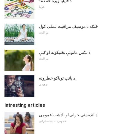
د فایلیا ویره څه ده؟
فوبیا
څنګه د موسیقۍ مراقبت عملی کول
مراقبت
د بکس ماتونې تخنیکونه او ګټې
مراقبت
د پائپ توباکو خطرونه
روږدي
Intresting articles
د اندیښنې خرابۍ او یادښت عمومي
عمومي اندیښنه خرابی