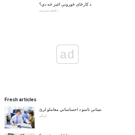
د کارځای ځورونې اغیز څه دي؟
د کشف مدیریت
ad
Fresh articles
نښانې تاسو د احساساتي معاملو لرئ
اړیکې