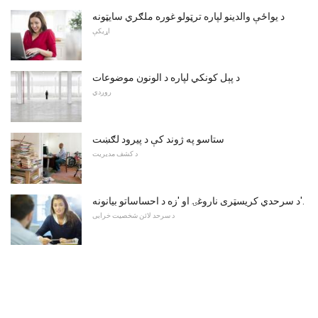
د یواځې والدینو لپاره ترټولو غوره ملګري سایټونه
اړیکې
د پېل کونکي لپاره د الونون موضوعات
روږدي
ستاسو په ژوند کې د پیرود لګښت
د کشف مدیریت
د سرحدي کریسټری ناروغۍ او 'زه د احساساتو بیانونه'.
د سرحد لائن شخصیت خرابی