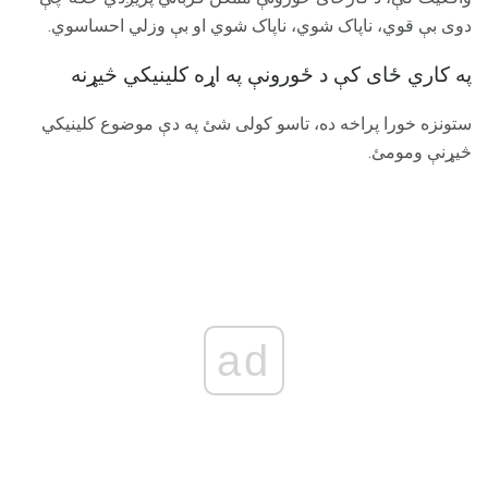
دوی بې قوي، ناپاک شوي، ناپاک شوي او بې وزلي احساسوي.
په کاري ځای کې د ځورونې په اړه کلینیکي څیړنه
ستونزه خورا پراخه ده، تاسو کولی شئ په دې موضوع کلینیکي
څیړنې ومومئ.
ad