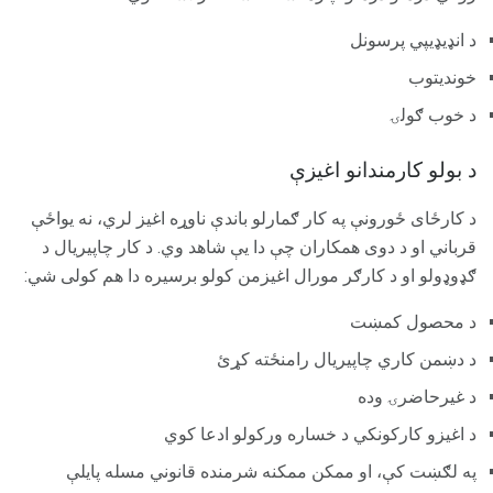
د انډیډیپي پرسونل
خوندیتوب
د خوب ګولۍ
د بولو کارمندانو اغیزې
د کارځای ځورونې په کار ګمارلو باندې ناوړه اغیز لري، نه یواځې
قرباني او د دوی همکاران چې دا یې شاهد وي. د کار چاپیریال د
ګډوډولو او د کارګر مورال اغیزمن کولو برسیره دا هم کولی شي:
د محصول کمښت
د دښمن کاري چاپیریال رامنځته کړئ
د غیرحاضرۍ وده
د اغیزو کارکونکي د خساره ورکولو ادعا کوي
په لګښت کې، او ممکن ممکنه شرمنده قانوني مسله پایلې