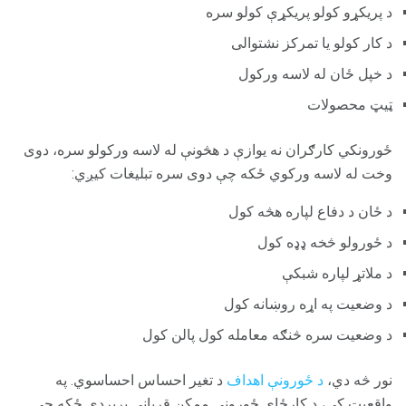
د پریکړو کولو پریکړې کولو سره
د کار کولو یا تمرکز نشتوالی
د خپل ځان له لاسه ورکول
ټيټ محصولات
ځورونکي کارګران نه یوازې د هڅونې له لاسه ورکولو سره، دوی
وخت له لاسه ورکوي ځکه چې دوی سره تبلیغات کیږي:
د ځان د دفاع لپاره هڅه کول
د ځورولو څخه ډډه کول
د ملاتړ لپاره شبکې
د وضعیت په اړه روښانه کول
د وضعیت سره څنګه معامله کول پالن کول
نور څه دي،
د ځورونې اهداف
د تغیر احساس احساسوي. په
واقعیت کې، د کارځای ځورونې ممکن قرباني پریږدي ځکه چې