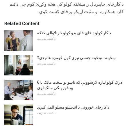
د کارځای چاپیریال رامینځته کولو کې هڅه وکړئ کوم چې د ټیم
کار، همکارۍ، او مثبت اړیکو پرځای کښت کوي.
Related Content
د کار کولو د ځای ځای بدو کولو څرنګوالي څنګه
د کشف مدیریت
ښځینه - ښځینه جنسي تیری کول څومره عام دي؟
د کشف مدیریت
6 درک کولو لپاره لارښوونې که تاسو یو سخت مالک یا
یو ځورونکي مالک لرئ
د کشف مدیریت
د کارځای ځورونې د اندیښنو مسلو المل کیږي
د کشف مدیریت