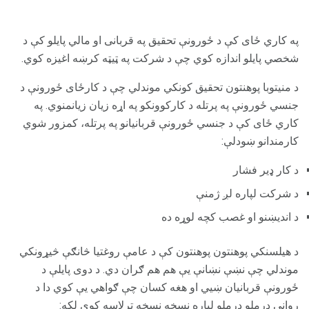
په کاري ځای کې د ځورونې تحقیق په قربانی او مالي پایلو کې د
شخصي پایلو اندازه کوي چې د شرکت په ټیټه کرښه اغیزه کوي.
د منیتوبا پوهنتون تحقیق کونکي موندلي چې د کارځای ځورونې د
جنسي ځورونې په پرتله د کارکوونکو په اړه زیان زیانمنوي. په
کاري ځای کې د جنسي ځورونې قربانیانو په پرتله، کمزور شوي
کارمندانو ښودلې:
د کار ډیر فشار
د شرکت لپاره لږ ژمنې
د اندیښنو او غصب کچه لوړه ده
د هیلسنکي پوهنتون پوهنتون کې د عامې روغتیا څانګې څیړونکي
موندلي چې نښې نښانې یې هم هم ګران دي. د دوی پایلې د
ځورونې قربانیان ښیي او هغه کسان چې ګواهي یې کوي دا د
رواني درملو درملو لپاره نسخه نسخه ترلاسه کوي لکه: