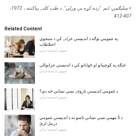
> سلیګمن، ایم.
"زده کړه بې وزلي".
د طب کلنۍ بیاکتنه
، 1972،
407-412.
Related Content
په عمومي توګه د اندیښنې خرابۍ کې د سنجوي
اختلاطات
عمومي اندیښنه خرابی
څنګه په کوچنيانو او ځوانانو کې د اندیښنې خرابوالی
عمومي اندیښنه خرابی
د عمومي اندیښنې ناروغۍ نښې نښانې څه دي؟
عمومي اندیښنه خرابی
د 5 مهمې نښې نښانې تاسو ته د اندیښنې عمومي
درمل لرئ
عمومي اندیښنه خرابی