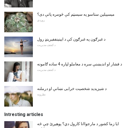
میسییلین ستاسو په سیسټم کې څومره پاتې دی؟
روږدي
د غبرګون په غبرګون کې د ایینینففیرینډ رول
د کشف مدیریت
د فشار او اندیښنې سره د معاملو لپاره 4 ساده ګامونه
د کشف مدیریت
د شیزیدید شخصیت خرابی نښانې او درملنه
نظرونه
Intresting articles
ایا زما کشور د مارجواانا کارول دي؟ پوهیږئ چې څه