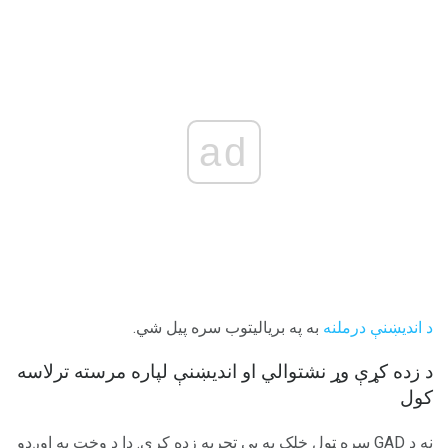
ad
د اندیښنې درملنه
به په بریالیتوب سره پیل شي.
د زده کړې وړ نشتوالي او اندیښنې لپاره مرسته ترلاسه
کول
نه د GAD سره ټول خلک به بې تجربه زده کړي. دا د وخت په اوږدو