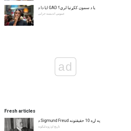
ایا دا د GAD یا د سمون ککړتیا لري؟
عمومي اندیښنه خرابی
ad
Fresh articles
د Sigmund Freud په اړه 10 حقیقتونه
تاریخ او ژوندلیکونه