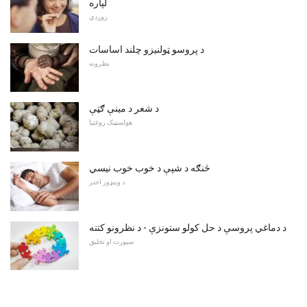
لپاره
روږدي
د پروسو ټولنیزو چلند اساسات
نظرونه
د شعر د مینې ګټې
هولسټیک روغتیا
څنګه د شپې د خوب خوب نیسي
د وینډوز اختر
د دماغي پروسې د حل کولو ستونزې - د نظرونو کتنه
سپورت او تخلیق