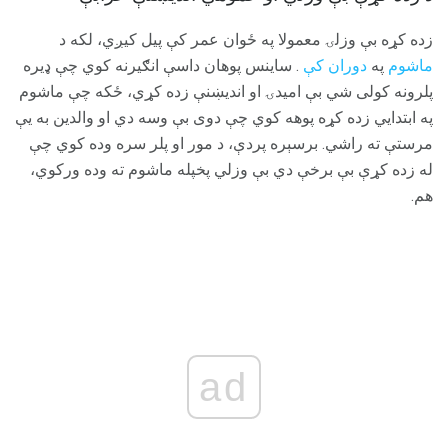
زده کړه بې وزلۍ معمولا په ځوان عمر کې پیل کیږي، لکه د
ماشوم
په
دوران کې
. ساینس پوهان داسې انګیرنه کوي چې ډیره
پلرونه کولی شي بې امیدۍ او اندیښنې زده کړي، ځکه چې ماشوم
په ابتدايي زده کړه پوهه کوي چې دوی بې وسه دي او والدین به یې
مرستې ته راشي. برسېره پردې، د مور او پلر سره وده کوي چې
له زده کړې بې برخې دي بې وزلي پخپله ماشوم ته وده ورکوي،
هم.
ad