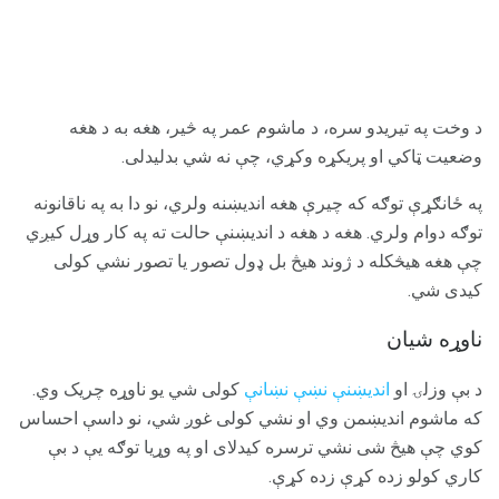
د وخت په تیریدو سره، د ماشوم عمر په څیر، هغه به د هغه
وضعیت ټاکي او پریکړه وکړي، چې نه شي بدلیدلی.
په ځانګړې توګه که چیرې هغه اندیښنه ولري، نو دا به په ناقانونه
توګه دوام ولري. هغه د هغه د اندیښنې حالت ته په کار وړل کیږي
چې هغه هیڅکله د ژوند هیڅ بل ډول تصور یا تصور نشي کولی
کیدی شي.
ناوړه شیان
د بې وزلۍ او
اندیښنې نښې نښانې
کولی شي یو ناوړه چریک وي.
که ماشوم اندیښمن وي او نشي کولی غوږ شي، نو داسې احساس
کوي چې هیڅ شی نشي ترسره کیدلای او په وړیا توګه یې د بې
کاري کولو زده کړې زده کړې.