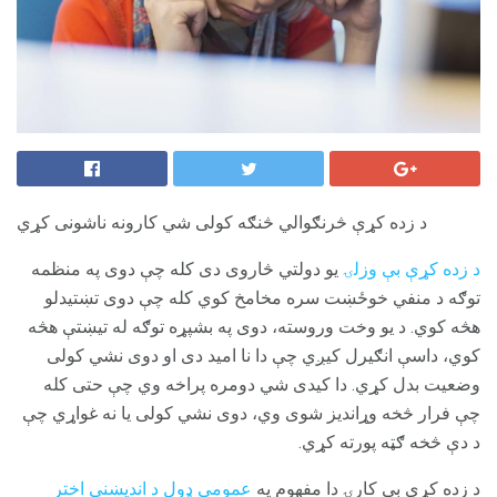
د زده کړې څرنګوالي څنګه کولی شي کارونه ناشونی کړي
د زده کړې بې وزلۍ
یو دولتي څاروی دی کله چې دوی په منظمه
توګه د منفي خوځښت سره مخامخ کوي کله چې دوی تښتیدلو
هڅه کوي. د یو وخت وروسته، دوی په بشپړه توګه له تیښتې هڅه
کوي، داسې انګیرل کیږي چې دا نا امید دی او دوی نشي کولی
وضعیت بدل کړي. دا کیدی شي دومره پراخه وي چې حتی کله
چې فرار څخه وړاندیز شوی وي، دوی نشي کولی یا نه غواړي چې
د دې څخه ګټه پورته کړي.
د زده کړې بې کارۍ دا مفهوم په
عمومي ډول د اندیښنې اختر