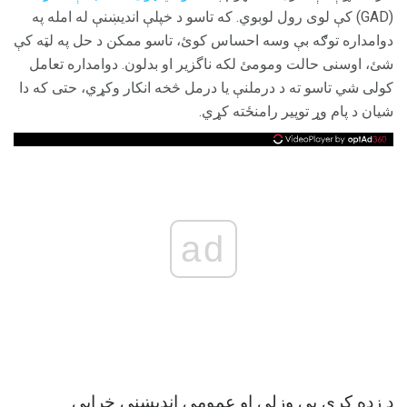
(GAD) کې لوی رول لوبوي. که تاسو د خپلې اندیښنې له امله په
دوامداره توګه بې وسه احساس کوئ، تاسو ممکن د حل په لټه کې
شئ، اوسنی حالت ومومئ لکه ناگزیر او بدلون. دوامداره تعامل
کولی شي تاسو ته د درملنې یا درمل څخه انکار وکړي، حتی که دا
شیان د پام وړ توپیر رامنځته کړي.
ad
د زده کړې بې وزلي او عمومي اندیښنې خرابې