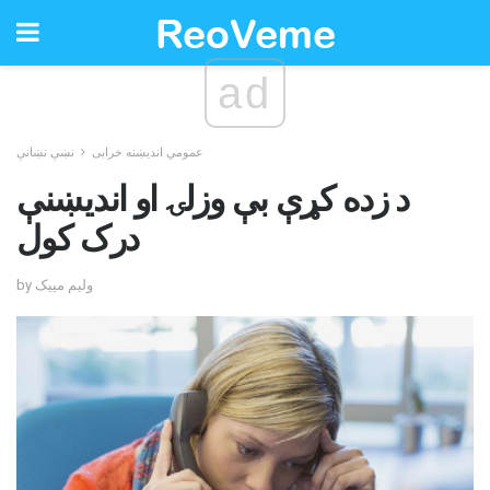
ad
عمومي اندیښنه خرابی
نښې نښانې
د زده کړې بې وزلۍ او اندیښنې
درک کول
by ولیم مییک