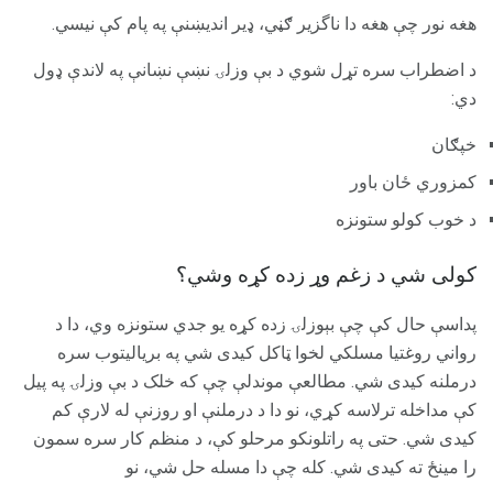
هغه نور چې هغه دا ناگزیر ګڼي، ډیر اندیښنې په پام کې نیسي.
د اضطراب سره تړل شوي د بې وزلۍ نښې نښانې په لاندې ډول
دي:
خپګان
کمزوري ځان باور
د خوب کولو ستونزه
کولی شي د زغم وړ زده کړه وشي؟
پداسې حال کې چې بېوزلۍ زده کړه یو جدي ستونزه وي، دا د
رواني روغتیا مسلکي لخوا ټاکل کیدی شي په بریالیتوب سره
درملنه کیدی شي. مطالعې موندلې چې که خلک د بې وزلۍ په پیل
کې مداخله ترلاسه کړي، نو دا د درملنې او روزنې له لارې کم
کیدی شي. حتی په راتلونکو مرحلو کې، د منظم کار سره سمون
را مینځ ته کیدی شي. کله چې دا مسله حل شي، نو