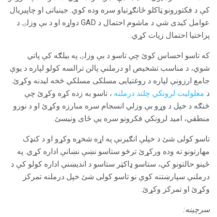
کې د فکتورونو ټاکلو ځانګړتیاو سره وده کوي. جینیاتی او چاپیریال
عوامل کیدی شي د ماشوم احتمال د GAD دواړه او د بې وزلۍ د
پراختیا احتمال زیات کړي.
که تاسو احساس کوئ چې تاسو د بې وزلۍ په بیلګه کې پاتي
شوي، د مناسب تشخیص او درملنې پالن ترالسه کولو لپاره د یوې
جامع ارزونې لپاره د روغتیايی مسلکی مسلکي څخه لیدنه وکړئ.
د
معلولیت لرونکي چلند درملنه
، تاسو به زده کړه وکړئ چې
څنګه د خپل د وړو بې وزلي انسجام سره مبارزه وکړئ او د نورو
منطقي، امید لرونکي فکرونو سره یې ځای ونیسئ.
تاسو کولی شئ د خپلې انګیرنې په اړه شخړه وکړو او د کنډک
مهارتونو ته وده ورکړئ ترڅو ستاسو نښې نښانې اداره کړي. په
ځینو حالتونو کې، ستاسو ډاکټر ستاسو د اندیښنې اداره کولو کې د
درملنې سپارښتنه کوي نو تاسو کولی شئ خپل درملنه تمرکز
وکړئ او تمرکز وکړئ.
سرچینه: