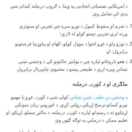
د امریکایی نفسیاتی اتحادیی په وینا، د ګروپ درملنه کېدای شي
پدې کې شامل وي:
د شرم او سقوط کمول د نورو سره چې تجربې او ستونزې
ورته لري تجربې چمتو کولو له لارې؛
د نورو ډلو د غړو لخوا د موډل کولو، الهام او پیاوړتیا فرصتونو
برابرول؛ او
د هغو ناروغانو لپاره چې د ټولنیز حالتونو کې د وحشي نښې
نښانې ویره لري د طبیعی پیښو د مخنیوی چاپیریال برابرول.
ملګری او د کورنۍ درملنه
د
وحشي بې نظمۍ نښې نښانې
کولی شي د کورنۍ غړو یا مهمو
نورو کسانو ترمنځ اړیکې روانې کړي. د ځورونې زیان منونکي
اړتیاوو ته د رسیدلو لپاره د کورنۍ درملنه، د مالتړ مسلو، اړیکو، او
تعلیم ممکن د درملنې په توګه ګټور وي.