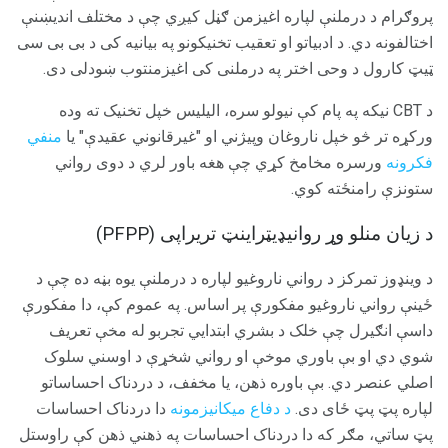
پروګرام د درملنې لپاره اغیزمن ګڼل کیږي چې د مختلف اندیښنې
اختالفونه دي. د ادبیاتو او تعقیب تخنیکونو په بیانیه کی د بی بی سی
ټیټ کارول د وحی اختر په درملنی کی اغیزمنتوب ښودلی دی.
د CBT نيکه په پام کې نیولو سره، الیلیس خپل تخنیک ته وده
ورکړه تر څو خپل ناروغان وپیژني او "غیرقانوني عقیدې" یا
منفي
فکرونه
ورسره مخامخ کړي چې هغه باور لري د دوی رواني
ستونزې رامنځته کوي.
د زیان منلو وړ روانيډیټراینټ تریراپی (PFPP)
د وینډوز تمرکز د رواني ناروغیو لپاره د درملنې یوه بڼه ده چې د
ځینې رواني ناروغیو مفکورې پر اساس. په عموم کې، دا مفکورې
داسې انګیرل چې خلک د بشري ابتدايي تجربو له مخې تعریف
شوي دي او بې باوري موخې او رواني شخړې د اوسني سلوک
اصلي عنصر دي. بې باوره ذهن، یا مخفف، د دردناک احساساتو
لپاره پټ پټ ځای دی.
د دفاع میکانیزمونه
دا دردناک احساسات
پټ ساتي، مګر که دا دردناک احساسات په ذهني ذهن کې راوستل