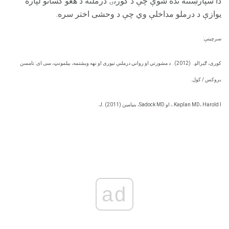
دا سپارښتنه نده شوې چې د کورنۍ درملنه د هغو کسانو لپاره
یوازې د درملو مداخلې وي چې د وحشی اختر سره.
سرچینې:
کوری، ګیرالډ.
(2012).
د مشورتي او رواني درملنې تیوری او نهه ویشتمه، بیلمونټ، سی ای: تامسن
بروکس / کول.
Kaplan MD، Harold I.، او Sadock MD، بنیامین J. (2011).
ad