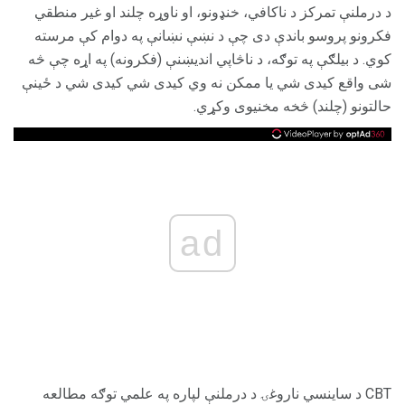
د درملنې تمرکز د ناکافي، خنډونو، او ناوړه چلند او غیر منطقي
فکرونو پروسو باندې دی چې د نښې نښانې په دوام کې مرسته
کوي. د بیلګې په توګه، د ناڅاپي اندیښنې (فکرونه) په اړه چې څه
شی واقع کیدی شي یا ممکن نه وي کیدی شي کیدی شي د ځینې
حالتونو (چلند) څخه مخنیوی وکړي.
ad
CBT د ساینسي ناروغۍ د درملنې لپاره په علمي توګه مطالعه