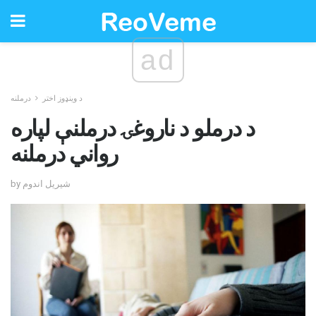
ad
د وینډوز اختر
درملنه
د درملو د ناروغۍ درملنې لپاره
رواني درملنه
by شیریل اندوم