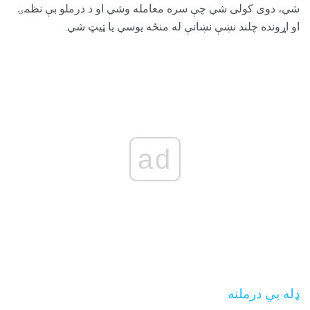
شي، دوی کولی شي چې سره معامله وشي او د درملو بې نظمۍ
او اړونده چلند نښې نښانې له منځه یوسي یا ټیټ شي.
ad
ډله یي درملنه