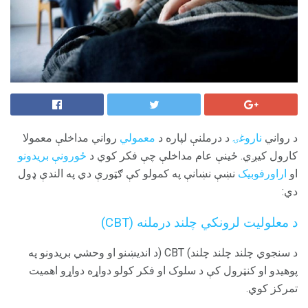
د رواني
ناروغۍ
د درملنې لپاره د
معمولي
رواني مداخلې معمولا
کارول کیږي. ځینې ​​عام مداخلې چې فکر کوي د
ځورونې بریدونو
او
اراورفوبیک
نښې نښانې په کمولو کې ګټورې دي په الندې ډول
دي:
د معلولیت لرونکي چلند درملنه (CBT)
د سنجوي چلند چلند چلند) CBT (د اندیښنو او وحشي بریدونو په
پوهیدو او کنټرول کې د سلوک او فکر کولو دواړه دواړو اهمیت
تمرکز کوي.