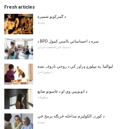
Fresh articles
د ګمرکونو شمېره
روږدي
د BPD سره د احساساتي ناامني کمول
د سرحد لائن شخصیت خرابی
لیوالتیا: په بیپلورډ ډراډر کې د روحي ناروغۍ نښه
د بیپلورډ اختر
د انډیډیپي وي او د غاښونو ضایع
ډیپلومات
د کورنۍ الکوليزم مداخله څرنګه پرمخ ځي
روږدي