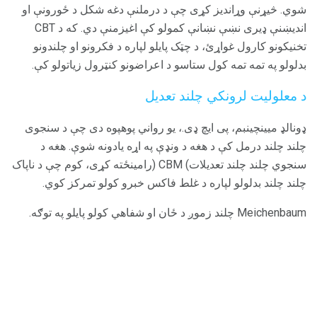
شوي. څیړنې وړاندیز کړی چې د درملنې دغه شکل د ځورونې او
اندیښنې ډیری نښې نښانې کمولو کې اغیزمنې دي. که د CBT
تخنیکونو کارول غواړئ، د چټک پایلو لپاره د فکرونو او چلندونو
بدلولو په تمه تمه کول ستاسو د اعراضونو کنټرول زیاتولو کې.
د معلولیت لرونکي چلند تعدیل
ډونالډ میینچینبم، پی ایچ ډی.، یو رواني پوهپوه دی چې د سنجوی
چلند چلند درمل کې د هغه د ونډې په اړه یادونه شوې. هغه د
سنجوي چلند چلند تعدیلات) CBM (رامینځته کړی، کوم چې د ناپاک
چلند چلند بدلولو لپاره د غلط فاکس خبرو کولو تمرکز کوي.
Meichenbaum چلند زموږ د ځان او شفاهي کولو پایلو په توګه.