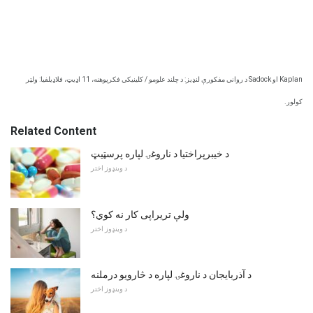
Kaplan او Sadock د رواني مفکورې لنډیز: د چلند علومو / کلینیکي فکرپوهنه، 11 اډیټ، فلاډیلفیا: ولټر
کولور.
Related Content
د خیبرپراختیا د ناروغۍ لپاره پرسټیټ
د وینډوز اختر
ولې تریراپی کار نه کوي؟
د وینډوز اختر
د آذربایجان د ناروغۍ لپاره د څارویو درملنه
د وینډوز اختر