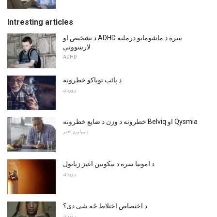
Intresting articles
د تشخیص او ADHD سره د ماشومانو درملنه
لارښوونې
ADHD
د پائپ توباکو خطرونه
روږدي
خطرونه د وزن د ضایع خطرونه Belviq او Qysmia
د بیپلورډ اختر
د امونیا سره د نیکوتین اغیز زیاتول
روږدي
د اختصاص اختلاط څه شی دی؟
روږدي