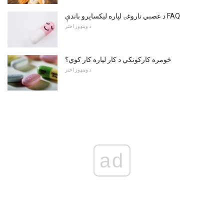
د عصبي ناروغۍ لپاره لیکساپرو باندې FAQ
د وینډوز اختر
څومره کارکونکي د کار لپاره کار کوي؟
د وینډوز اختر
ad