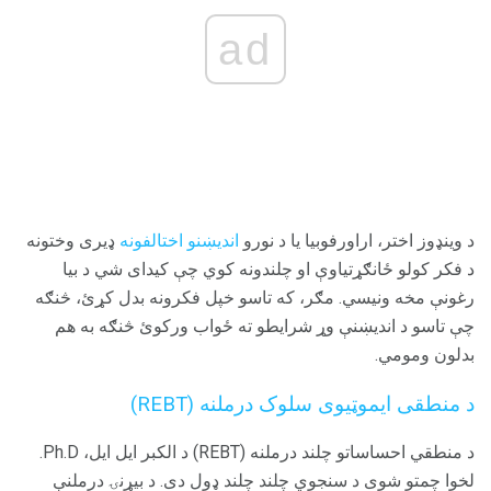
ad
د وینډوز اختر، اراورفوبیا یا د نورو
اندیښنو اختالفونه
ډیری وختونه
د فکر کولو ځانګړتیاوې او چلندونه کوي چې کیدای شي د بیا
رغونې مخه ونیسي. مګر، که تاسو خپل فکرونه بدل کړئ، څنګه
چې تاسو د اندیښنې وړ شرایطو ته ځواب ورکوئ څنګه به هم
بدلون ومومي.
د منطقی ایموټیوی سلوک درملنه (REBT)
د منطقي احساساتو چلند درملنه (REBT) د الکبر ایل ایل، Ph.D.
لخوا چمتو شوی د سنجوي چلند چلند ډول دی. د بیړنۍ درملنې