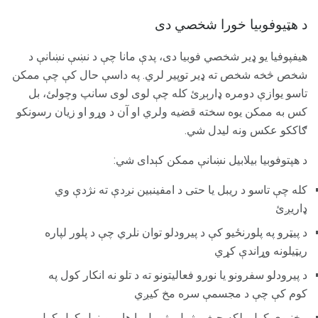
د هټیوفوبیا خورا شخصي دی
هیفپوفیا یو ډیر شخصي فوبیا دی، پدې مانا چې د نښې نښانې د
شخص څخه شخص ته ډیر توپیر لري. په داسې حال کې چې ممکن
تاسو یوازې دومره ډارېږئ کله چې لوی لوی سانپ وچولئ، بل
کس به ممکن یوه سخته قضیه ولري او آن د وړو او زیان رسونکو
ګاککو عکس ونه لیدل شي.
د هپتوفوبیا بیلابیل نښانې ممکن کېدای شي:
کله چې تاسو د ریبل یا حتی د امفینبین نږدې ته نژدې وي
ډاريږئ
د پیټرو په پلورنځیو کې د پیرودلو توان نلري چې د پلور لپاره
ریټیلونه وړاندې کړي
د پیرودلو سفرونو یا نورو فعالیتونو ته د تلو نه انکار کول په
کوم کې چې د مجسمې سره مخ کیږي
مخنیوی کول، لکه چيغې ژړل، ژړول یا هایپروینول کول کول،