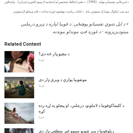
د امریکایی نفسیاتی ټولنه.
(1994).
د ذهني اختالط تشخیص او احصاییه لارښود (څلورم څپرکی)
.
واشنګټن
ډي سی: لیکوال نیویارک سټیوس، ټام.
د کیالت ریاست پوهنتون اوږده ساحه: د ځان ویشلو الرښوونې
> د اپل شوي نفسیاتو پوهنځی: د فوبیا لپاره د ډیرو درملنې
میتودیزیزونه - د غوره فټ موندلو موندنه
Related Content
د مچيو ډار څه دي؟
فوبیا
مونفوبیا یوازې د ویرې ډار دی
فوبیا
د کلیماکوفوبیا د لاملونو، درملنې، او پیچلو په اړه زده
کړه
فوبیا
زیلوفوبیا د ویر شویو سیمو غیر منطقی ډار دی