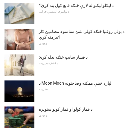
د لیکلو لیکلو له لارې څنګه قانع کول بند کړئ؟
د ټولنیزې اندیښنې خرابی
د بولي روغتیا څنګه کولی شئ ستاسو د مضامین کار
اغیزمنه کړي
روږدي
د فشار سایټ څنګه بدله کړئ
د کشف مدیریت
د Moon Moon لپاره ځینې ممکنه وضاحتونه
نظرونه
د قمار كولو او قمار كولو ستونزه
روږدي