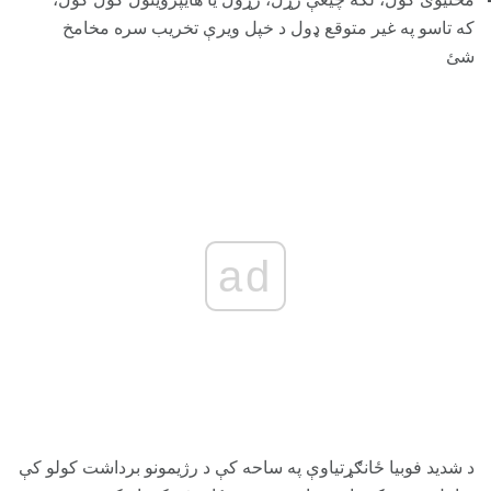
که تاسو په غیر متوقع ډول د خپل ویرې تخریب سره مخامخ
شئ
ad
د شدید فوبیا ځانګړتیاوې په ساحه کې د رژیمونو برداشت کولو کې