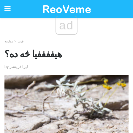
ad
فوبیا
ډولونه
هیففففیا څه ده؟
by لیزا فریتشر