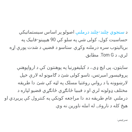
د
سنجوي چلند-چلند درملنې
اصولو پر اساس سیستماتيکي
حساسیت کول، کولی شي په سلو کې 90 هیپینو-فابیک په
بریالیتوب سره درملنه وکړي. ستاسو د قضیې د شدت پورې اړه
لري، د Tom G. مطابق.
سایتون، پی ایچ ډی.، د کیليفورنیا په پوهنتون کې د ارواپوهنې
پروفیسور امیرتس، تاسو کولی شئ د ګامونو له لارې خپل
لارښوونه یا د رواني روغتیا مسلک په لټه کې شئ. دا طریقه
مختلف ډولونه لري او د فببیا ځانګړي ځانګړي قضیو لپاره د
درملنې عام طریقه ده. دا مراجعه کونکي په کنترول کې پریږدي او
هیڅ کله د ناروغۍ له امله ناورین نه وي.
سرچینې: