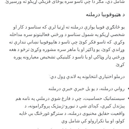
شامل دي، مګر دا چې تاسو سره یوځای فزیکي اړیکو ته ورسیږئ.
د هټیوفوبیا درملنه
یو ځانګړي فوبیا یوازې درملنه ته اړتیا لري که ستاسو د کار او
شخصي اړیکو په شمول ستاسو د ورځني فعالیتونو سره مداخله
وکړي. که تاسو فکر کوئ چې تاسو د هایپوفوبیا نښانې نندارې ته
وړاندې کوئ، یو ډاکټر او یا ماهر سره مشوره وکړئ ترڅو د هغه
ورځني ډار وټاکي او یا تاسو د کلینیکي تشخیص معیارونه پوره
کړئ.
درملو اختیاري انتخابونه په لاندې ډول دي:
رواني درملنه، د یو بل خبرې خبرې درملنه
سیستماتیک حساسیت، چې د فارغ شوي درملنې په نامه هم
پیژندل کیږي، کېدای شي د نیورو-ژبیژیک پروګرامونه، د
واقعیت حقایق مخنیوی درملنه، د سترګو غورځنګ بې ځایه
کولو، او بیا تکرارولو کې شامل وي