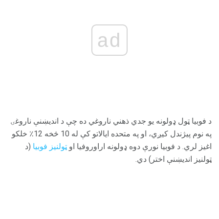
ad
د فوبیا ټول ډولونه یو جدي ذهني ناروغي ده چې د اندیښنې ناروغۍ
په نوم پیژندل کیږي، او په متحده ایالاتو کې له 10 څخه 12٪ خلکو
اغیز لري. د فوبیا نورې دوه ډولونه اراوروفیا او
ټولنیز فوبیا
(د
ټولنیز اندیښنې اختر) دي.