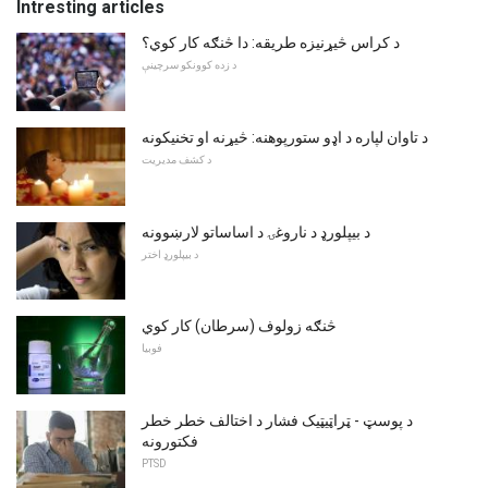
Intresting articles
د کراس څیړنیزه طریقه: دا څنګه کار کوي؟
د زده کوونکو سرچینې
د تاوان لپاره د اډو ستورپوهنه: څیړنه او تخنیکونه
د کشف مدیریت
د بیپلورډ د ناروغۍ د اساساتو لارښوونه
د بیپلورډ اختر
څنګه زولوف (سرطان) کار کوي
فوبیا
د پوسټ - ټراټیټیک فشار د اختالف خطر خطر
فکتورونه
PTSD