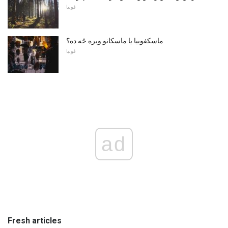
فوبیا
ماسکفوبیا یا ماسکانو ویره څه ده؟
فوبیا
ad
Fresh articles