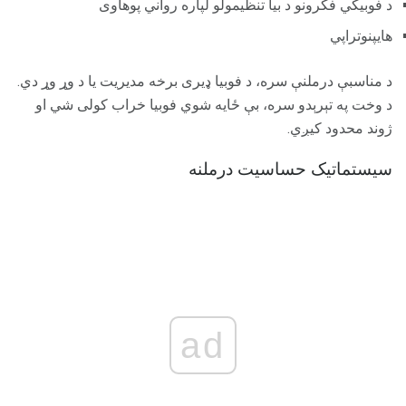
د فوبیکي فکرونو د بیا تنظیمولو لپاره رواني پوهاوی
هايپنوتراپي
د مناسبې درملنې سره، د فوبیا ډیری برخه مدیریت یا د وړ وړ دي.
د وخت په تېرېدو سره، بې ځایه شوي فوبیا خراب کولی شي او
ژوند محدود کیږي.
سیستماتیک حساسیت درملنه
ad