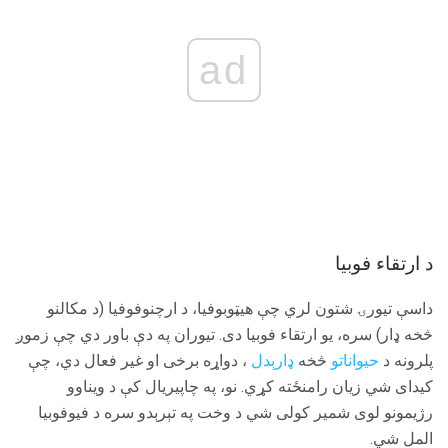
ad
د ارتقاء فوبیا
داسې تیورۍ شتون لري چې هیټوبوفیا، د ارچنوفوفیا (د مکالنو
څخه ډار) سره، یو ارتقاء فوبیا دی. تیوران په دې باور دي چې زموږ
پلرونه د
حیواناتو
څخه
ډارېدل
، دواړه برخی او غیر فعال دي، چې
کیدای شي زیان رامنځته کړي. نو، په چاپیریال کې د ویناوو
رژیمونو لوی شمیر کولی شي د وخت په تېرېدو سره د فیوفوبیا
المل شي.