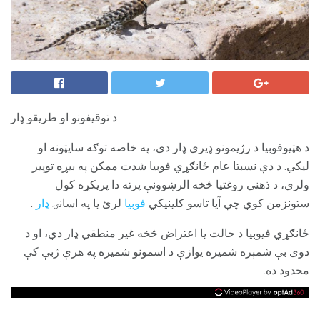
د توقیفونو او طریقو ډار
د هټیوفوبیا د رژیمونو ډیری ډار دی، په خاصه توګه سایټونه او
لیکي. د دې نسبتا عام ځانګړي فوبیا شدت ممکن په بیړه توپیر
ولري، د ذهني روغتیا څخه الرښوونې پرته دا پریکړه کول
ستونزمن کوي ​​چې آیا تاسو کلینیکي
فوبیا
لرئ یا په اسانۍ
ډار
.
ځانګړي فیوبیا د حالت یا اعتراض څخه غیر منطقي ډار دي، او د
دوی بې شمېره شمیره یوازې د اسمونو شمیره په هرې ژبې کې
محدود ده.