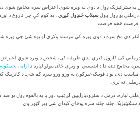
ه ستراتیژیک ډول د دوی له ویره شوي اعتراض سره مخامخ شوی دی ت
درملنې یو ډول ډول
سیلاب ځنډول کیږي
، په کوم کې چې ناروغ د اوږد
له فرصت څخه فرصت.
انفرادي مخ سره د دوی ویره کې مرسته وکړي او پوه شئ چې ویره شو
ا درملنې کې کارول کیږي. پدې طریقه کې، شخص د ویره شوي اعتراض ل
 مخامخ دی، دا د اندیښنې او ویرې ځای نیولو لپاره د
آرامۍ تخنیکونه
ناسب دی، نو د فوبیک غبرګون په ورو ورو سره کم شي. د کانزینګ کنټ
رملنې نه لري.
رملنې لپاره، درمل د سنزودیازایپین لږ ټیټ دوز یا په بالقوه ډول یو ضد 