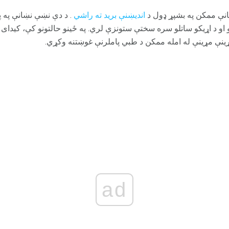
ښانې ممکن په بشپړ ډول د
اندیښنې برید ته راشي
. د دې نښې نښانې په پ
 او د اړیکو ساتلو سره سختې ستونزې لري. په ځینو حالتونو کې، کیدای
ړینې مړینې له امله ممکن د طبي پاملرنې غوښتنه وکړي.
ad