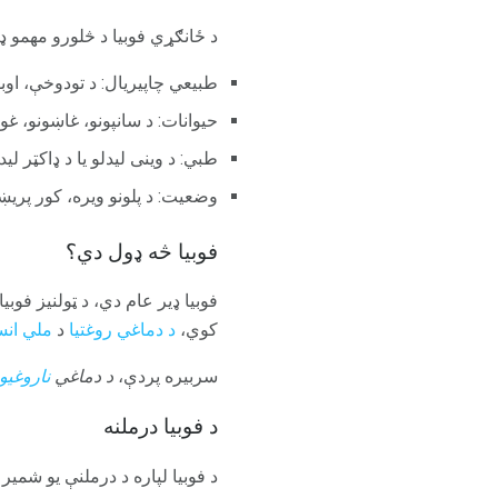
د ځانګړي فوبیا د څلورو مهمو ډ
طبیعي چاپیریال: د تودوخې، اوبو،
حيوانات: د سانپونو، غاښونو، غوږ
طبي: د وینی لیدلو یا د ډاکټر لیدن
وضعیت: د پلونو ویره، کور پریښ
فوبیا څه ډول دي؟
کوي،
د دماغي روغتیا
د
ملي انس
سربيره پردې،
د دماغي
ناروغيو
د فوبیا درملنه
د فوبیا لپاره د درملنې یو شمی