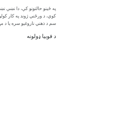
په ځینو حالتونو کې، دا نښې ن
کوي، د ورځني ژوند په کار کولو
سم د ذهني ناروغیو سره یا د م
د فوبیا ډولونه