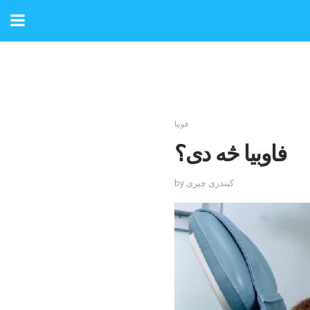
فوبیا
فاوبیا څه دی؟
by کیندری چیری