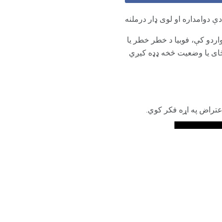
دې دوامداره او لوی ډار درملنه
واردو کې، فوبیا د خطر خطر یا
ځای یا وضعیت څخه ډډه کیږي
عتراض په اړه فکر کوي.