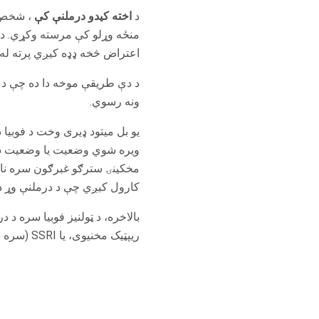
د
اخته کیدو درملنې کې
، شخص پ
منځه وړلو کې مرسته وکړي. د 
اعتراض څخه ډډه کیږي پرته 
د دې طریقې موخه دا ده چې د 
ونه رسوي.
یو بل میتود ډیری وخت د فوبی
ویره شوي وضعیت یا وضعیت سره
مخکینۍ سترګو غبرګون سره نا م
کارول کیږي چې د درملنې وړ د
بالاخره، د ټولنیز فوبیا سره د د
ریپټیک مخنیوی، یا SSRI (سره د سنګیټیژیک چلند چلند سره یوځای کیدای شي ډیر ګټور وي.