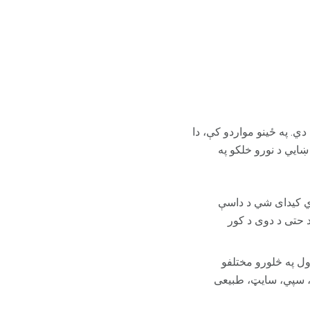
دي. په ځینو مواردو کې، دا
ښايي د نورو خلکو په
ادي کیدای شي د داسې
د حتی د دوی د کور
ول په څلورو مختلفو
، سپي، سایټ، طبیعی