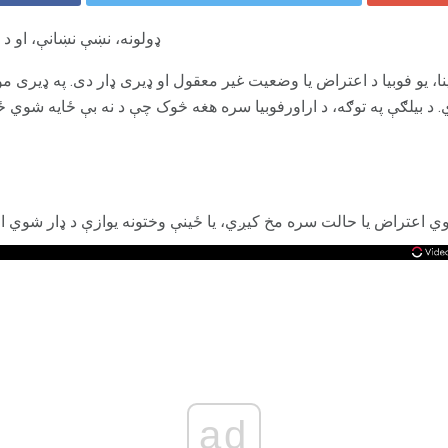
ډولونه، نښې نښانې، او د 
نا، یو فوبیا د اعتراض یا وضعیت غیر معقول او ډیری ډار دی. په ډیری م
د بیلګې په توګه، د اراورفوبیا سره هغه څوک چې د نه بې ځایه شوي 
 اعتراض یا حالت سره مخ کیږي، یا ځینې وختونه یوازې د ډار شوي ا
ad