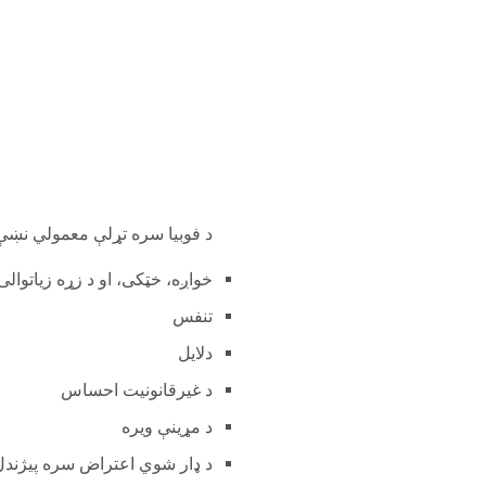
د فوبیا سره تړلې معمولي نښې 
خواږه، خټکی، او د زړه زیاتوالی
تنفس
دلایل
د غیرقانونیت احساس
د مړینې ویره
د ډار شوي اعتراض سره پیژندل