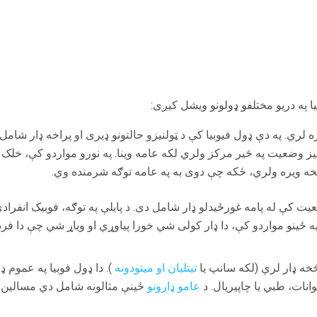
یا په دریو مختلفو ډولونو ویشل کیږی:
ره لري. په دې ډول فیوبیا کې د ټولنیزو حالتونو ډیری او پراخه ډار شامل 
یز وضعیت په څیر مرکز ولري لکه عامه وینا. په نورو مواردو کې، خلک 
خه ویره ولري، ځکه چې دوی به په عامه توګه شرمنده وي.
عیت کې له پامه غورځیدلو ډار شامل دی. د پایلې په توګه، فوبیک انفر
ه ځینو مواردو کې، دا ډار کولی شي خورا پیاوړي او ویاړ شي چې دا فر
خه ډار لري (لکه سانپ یا
تیتلیان او میتودونه
). دا ډول فوبیا په عموم ډ
نات، طبي یا چاپیریال. د
عامو ډارونو
ځینې ​​مثالونه شامل دي مسالین