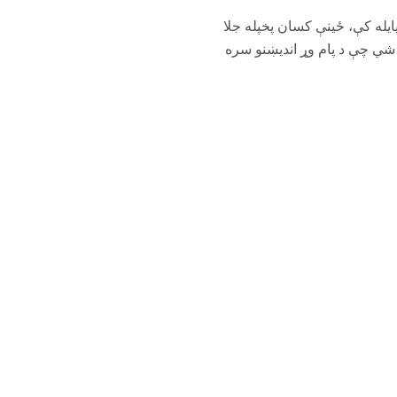
ایله کې، ځینې کسان پخپله جلا
 شي چې د پام وړ اندیښنو سره