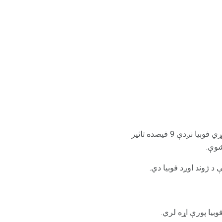
فوبیا ډیر عام دي، د ټولنیز فوبیا سره چې په یوه کال کې نږدې 7 سلنه بالغ امریکایانو تاثیر کوي او ځانګړي فوبیا نږدې 9 فیصده تاثیر
شوې.
بیا پورې اړه لري.