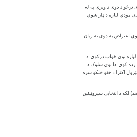
رڅو د دوی د ویرې په له
ې مودې لپاره د ډار شوي
ي اعتراض به دوی ته زیان
پاره نوی ځواب درکوي. د
زده کوي. دا نوی سلوک د
رول اکثرا د هغو خلکو سره
ضد) لکه د انتخابی سیروټینین