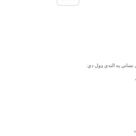
نښانې په الندې ډول دي: