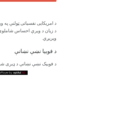
د امریکایی نفسیاتی ټولنې په وی
د زیان د ویرې احساس شاملوي. 
ويریږي.
د فوبیا نښې نښانې
د فوبیک نښې نښانې د ډیری شوي