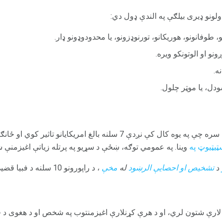
ولونو ډیری بیلګې په الندې ډول دي:
 طوفانونو، هوریکانو، تورنوډزونو، یا محدودوډونو ډار.
ونو او الوتونکو ويره.
ه.
ودل، یا موټر چلول.
ټیټیوټ په
وینا. په عمومي توګه، ښځې د سړیو په پرتله زیاتې اغیزمنې 
د
تشخيص او احصايې الرښود
له
مخې
، د راپورونو 10 سلنه د فبيا قضيې د ژوند اوږد فوبيا دي.
ر لارې شتون لري، او د هرې کړنلارې اغیزمنتوب په شخص او د هغوی د فو