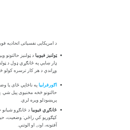
د امریکایی نفسیاتی اتحادیه فوب
ټولنیز فیوبیا
د ټولنیز حالتونو وی
ډار ښايي په ځانګړي ډول د ټولن
وړاندې د هر کار ترسره کولو څ
اګورفرابیا
په ناڅاپي ځای یا وض
حالتونو څخه مخنیوی پیل شي. پ
پریښودلو ویره لري.
ځانګړي فیوبیا
د ځانګړو شیانو څ
کټګوریو کې راځي: وضعیت، حيوا
آفتونه، اونۍ او الوتنې.