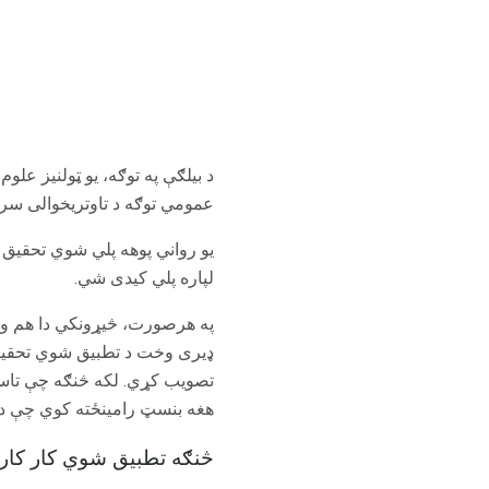
د بیلګې په توګه، یو ټولنیز ع
عمومي توګه د تاوتریخوالی سر
یو رواني پوهه پلي شوي تحقیق 
لپاره پلي کیدی شي.
په هرصورت، څیړونکي دا هم وړا
ډیری وخت د تطبیق شوي تحقیقا
تصویب کړي. لکه څنګه چې تاسو
هغه بنسټ رامینځته کوي چې د 
څنګه تطبیق شوي کار کار