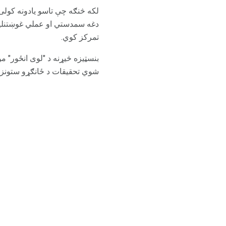
لکه څنګه چې تاسو یادونه کول
دغه سمدستي او عملي غوښتنل
تمرکز کوي.
بنسټیزه څیړنه د "لوی انځور" م
شوي تحقیقات د ځانګړو ستونزو