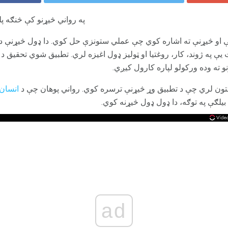
په رواني څیړنو کې څنګه 
او څیړنې ته اشاره کوي چې عملي ستونزې حل کوي. دا ډول څیړنې د و
 په ژوند، کار، روغتیا او ټولیز ډول اغیزه لري. تطبیق شوي تحقیق د 
نو ته وده ورکولو لپاره کارول کیږي.
شتون لري چې د تطبیق وړ څیړنې ترسره کوي. رواني پوهان چې د
انسان 
یلګې په توګه، دا ډول ډول څیړنه کوي.
ad