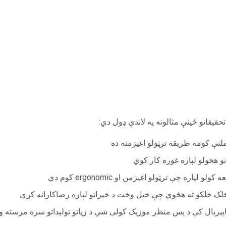
حقیقاتو ځینې مثالونه په لاندې ډول دي:
ملنې کومه طریقه ترټولو اغیزمنه ده
و هڅولو لپاره غوره کار کوي
لپاره چې ترټولو اغیزمن او ergonomic کوم دي
خلک خلکو ته هڅوي چې خپل وخت د خیراتو لپاره رضاکارانه کړي
پیریال کې د پس منظر موزیک کولی شي د زیاتو تولیداتو سره مرسته 