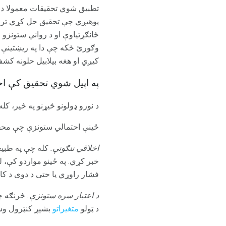
تطبیق شوي تحقیقات معمولا د 
پوهیږي چې تحقیق حل کړي ترڅو
ځانګړتیاوې او د رواني ستونز
وګورئ ځکه چې دا په ریښتینې 
کیږي او هغه بیلابیل حلونه ک
په اپیل شوي تحقیق کې اح
د نورو ډولونو څیړنو په څیر، ک
ځینې ​​احتمالي ستونزې چې مح
اخلاقي ننګونې.
کله چې په طبیع
خبر کړي. په ځینو مواردو کې،
فشار راوړي یا حتی د دوی د کار
د اعتبار سره ستونزې.
څرنګه چ
د ټولو
متغیراتو
بشپړ کنټرول وس