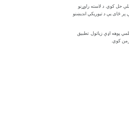
ې حل کوي. د لاسته راوړنو
پر ځای یې د تیوریکي اندیښنو
مي پوهه اډې زیاتول. تطبیق
زمن کوي.