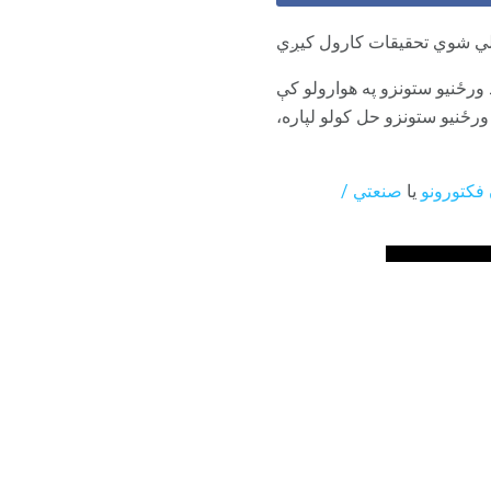
پلي شوي تحقیقات کارول کیږي
رځنیو ستونزو په هوارولو کې
ورځنیو ستونزو حل کولو لپاره،
فکتورونو
یا
صنعتي /