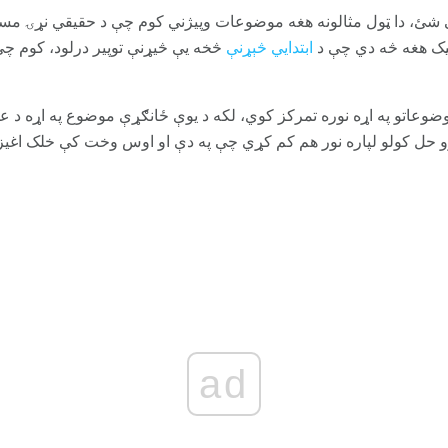
ی شئ، دا ټول مثالونه هغه موضوعات وپیژني کوم چې د حقیقي نړۍ مسل
یک هغه څه دي چې د
ابتدايي څېړنې
څخه یې څیړنې توپیر درلود، کوم چې 
وضوعاتو په اړه نوره تمرکز کوي، لکه د یوې ځانګړې موضوع په اړه د عل
 حل کولو لپاره نور هم کم کړي چې په دې او اوس وخت کې خلک اغی
ad