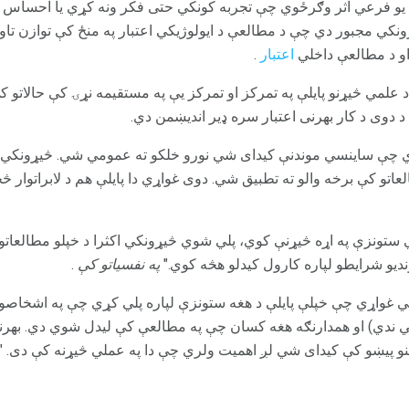
 فرعي اثر وګرځوي چې تجربه کونکي حتی فکر ونه کړي یا احساس شي 
ونکي مجبور دي چې د مطالعې د ایولوژیکي اعتبار په منځ کې توازن تاو
و د مطالعې داخلي
اعتبار
.
لمي څیړنو پایلې په تمرکز او تمرکز یې په مستقیمه نړۍ کې حالاتو
 دوی د کار بهرنی اعتبار سره ډیر اندیښمن دي.
 کوي چې ساینسي موندنې کیدای شي نورو خلکو ته عمومي شي. څیړونکي 
اتو کې برخه والو ته تطبیق شي. دوی غواړي دا پایلې هم د لابراتوار څخ
ي ستونزې په اړه څیړنې کوي، پلي شوي څیړونکي اکثرا د خپلو مطالعاتو ب
ندیو شرایطو لپاره کارول کیدلو هڅه کوي."
په نفسیاتو کې
.
کي غواړي چې خپلې پایلې د هغه ستونزې لپاره پلي کړي چې په اشخاصو
ندي) او همدارنګه هغه کسان چې په مطالعې کې لیدل شوي دي. بهرنۍ ا
و پیښو کې کیدای شي لږ اهمیت ولري چې دا په عملي څیړنه کې دی. "