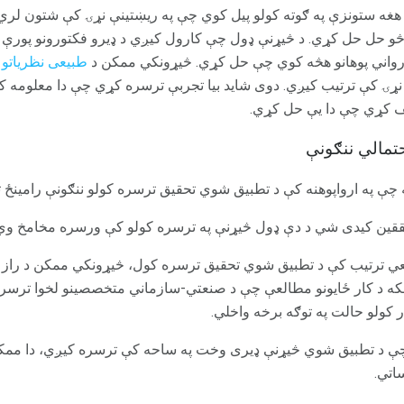
هغه ستونزې په ګوته کولو پیل کوي چې په ریښتینې نړۍ کې شتون لري
 حل حل کړي. د څیړنې ډول چې کارول کیږي د ډیرو فکتورونو پورې 
و رواني پوهانو هڅه کوي چې حل کړي. څیړونکي ممکن د
طبیعی نظریاتو
څ
نړۍ کې ترتیب کیږي. دوی شاید بیا تجربې ترسره کړي چې دا معلومه 
شف کړي چې دا یې حل کړي.
تمالي ننګونې
له چې په ارواپوهنه کې د تطبیق شوي تحقیق ترسره کولو ننګونې رامینځ ت
ققین کیدی شي د دې ډول څیړنې په ترسره کولو کې ورسره مخامخ وي 
ي ترتیب کې د تطبیق شوي تحقیق ترسره کول، څیړونکي ممکن د راز راز
 لکه د کار ځایونو مطالعې چې د صنعتي-سازماني متخصصینو لخوا ترس
 کولو حالت په توګه برخه واخلي.
ې د تطبیق شوي څیړنې ډیری وخت په ساحه کې ترسره کیږي، دا مم
اتي.