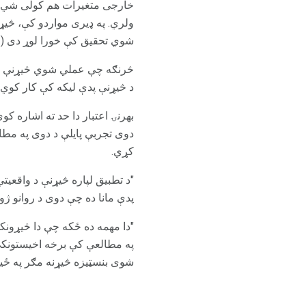
خارجی متغیرات هم کولی شي یو
ولري. په ډیری مواردو کې، څیړ
شوي تحقیق کې خورا لوړ دی (ا
څرنګه چې عملي شوي څیړنې د ع
د څیړنې پدې لیکه کې کار کوي د
بهرنۍ اعتبار دا حد ته اشاره
دوی تجربې پایلې د دوی په مطالع
کړي.
"د تطبیق لپاره څیړنې د واقعیت
پدې مانا ده چې دوی د روانو ژو
"دا مهمه ده ځکه چې دا څیړون
په مطالعې کې برخه اخیستونکي 
شوی بنسټیزه څیړنه مګر په ځین