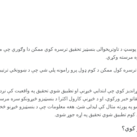
لوم پوسټ د تاوتریخوالی بنسټیز تحقیق ترسره کوي ممکن دا وګوري چې
ه مرسته وکړي.
ترسره کول ممکن د کوم ډول پرو رامونه پلي شي چې د ښوونځي ترتیبات
ندیز کوي چې ابتدايي څیړنې او تطبیق شوي تحقیق په واقعیت کې نږدې
تو خبر ورکوي، او د څیړنې کارول اکثرا د بنسټیزو څیړونکو سره مر
 په پورته مثال کې لیدلی شئ، هغه معلومات چې د بنسټیزو څیړنو څخ
کوم تطبیق شوي تحقیق په اړه جوړ شوی.
 کوي؟