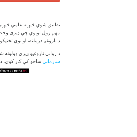
تطبیق شوي څیړنه علمي څیړنې 
مهم رول لوبوي چې ډیری وخت یې
د ناروغۍ درملنه، او نوي تخنیکو
د رواني ناروغیو ډیری ډولونه 
سازماني
ساحو کې کار کوي، د ب