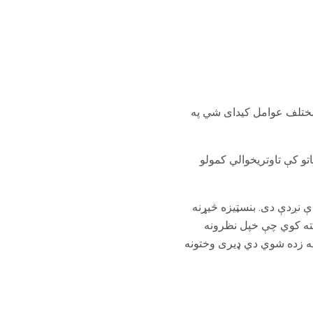
 مختلف عوامل کیدای شي په
و کې تاوتریخوالي کمولو
 نږدې دی. بنسټیزه څیړنه
سته کوي چې خپل نظرونه
ه زده شوي دي ډیری وختونه