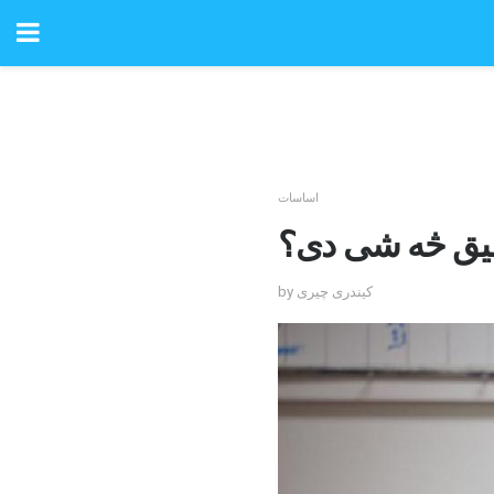
اساسات
قیق څه شی دی؟
by کیندری چیری