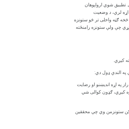
. تطبیق شوي ارواپوهان
اړه لري، د وضعیت
خه ګټه واخلی تر څو ستونزه
کړي چې ولې ستونزه رامنځته
ه کیږي.
په الندې ډول دي:
 په اړه اندیښنو او رضايت
ره کیږي، ګډون کوالی شي
کن ستونزمن وي چې محققین