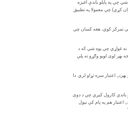
چې په پایلو باندې اغیزه
ان کړي) چې معمولا په تطبیق
 کې تمرکز کوي، هغه کسان چې
نه غواړي چې پوه شي که د
ه بهر لوی لویو وګړو ته پلي
هرنۍ اعتبار سره تړاو لري. دا
 باندې کارول کیږي چې د دوی
عتبار هم په پام کې نیول