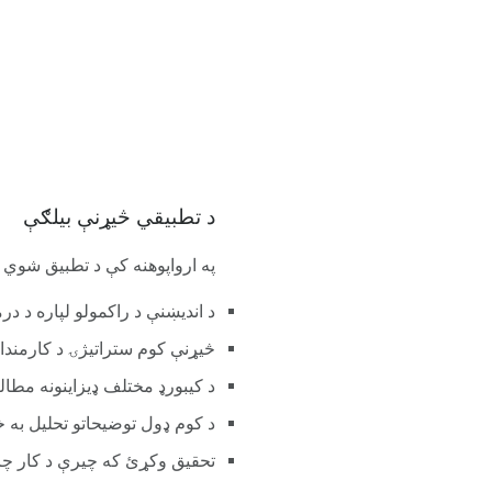
د تطبیقي څیړنې بیلګې
په ارواپوهنه کې د تطبیق شوي ت
د اندیښنې د راکمولو لپاره د در
څیړنې کوم ستراتیژۍ د کارمندان
د کیبورډ مختلف ډیزاینونه مطالعه کولو 
د کوم ډول توضیحاتو تحلیل به 
تحقیق وکړئ که چیرې د کار چا