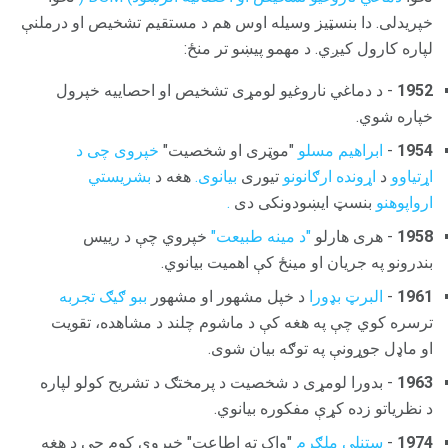
خپریدلی. دا بنسټیز وسیله اوس هم د مستقیم تشخیص او درملنې
لپاره کارول کیږي. د مهمو پیښو تر منځ:
1952
- د دماغي ناروغیو لومړی تشخیص او احصاييه خپرول
خپاره شوي.
1954
-
ابراهیم مسلو
"موټری او شخصیت"
خپروی چی د
اړتیاوو
د
اړونده ارګانونو
تیوری
بیانوی.
هغه د
بشریستي
ارواپوهنو
بنسټ ایښودونکی دی
.
1958
- هری هارلو
"د مینه طبیعت"
خپروي چې د رییس
بندرونو په جریان او مینځ کې اهمیت بیانوي.
1961
-
البرټ بډورا
د خپل مشهور او مشهور
ببو ګیګ تجربه
ترسره کوي چې په هغه کې د ماشوم چلند د مشاهده، تقویت
او ماډل جوړونې په توګه بیان شوی.
1963
- بدورا لومړی د شخصیت د پرمختګ د تشریح کولو لپاره
د نظریاتو زده کړې مفکوره بیانوي.
1974
-
ستنلي ملګرم
"واک ته اطاعت" خپروي کوم چې د هغه