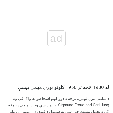
ad
له 1900 څخه تر 1950 کلونو پورې مهمې پیښې
د شلمې پیړۍ لومړۍ برخه د دوو لویو اشخاصو په واک کې وه:
Sigmund Freud and Carl Jung. دا یو داسې وخت و چې په هغه
کې د تحلیل بنسټ جوړ شو، په شمول د فیوډود ازموینې د رواني