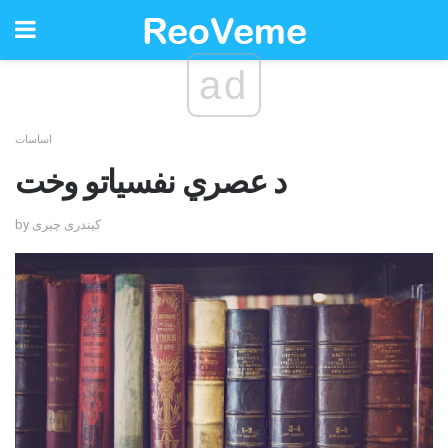
ad
اساسات
د عصري نفسیاتو وخت
by کیندری چیری