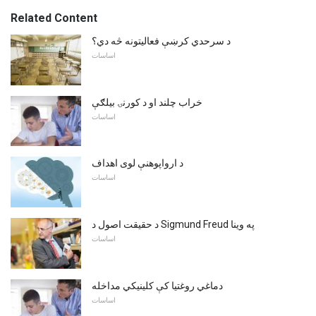
Related Content
د سرحدي کرښې فعالیتونه څه دي؟
اساسات
خراب چلند او د کورنۍ بیلګې
اساسات
د ارواپوهنې لوی اهداف
اساسات
د حقیقت اصول د Sigmund Freud په وینا
اساسات
دماغي روغتیا کې کلینیکي مداخله
اساسات