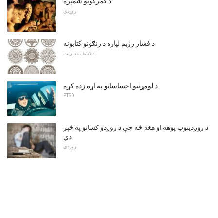
د ګمرکونو شمېره
روږدي
د فشار رژیم لپاره د رنګونو کتابونه
د کشف مدیریت
د لومړنیو احساساتو په اړه زده کړه
PTSD
د روږديتوب پوهه او هغه څه چې د روږدو کسانو په څېر
دي
روږدي