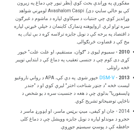
مفکورې په وړاندې بحث کوي (نظر تیور چې دماغ په زیږون
کې یو خالي سایټ دی). Avashalom Caspi لومړني شواهد
وړاندیز کوي چې جنتيات د سپکاوي لپاره د ماشوم د غبرګون
سره تړاو لري. ارواپوهنه ډنمارک کاینمان د خپلې څیړنې لپاره
د اقتصاد په برخه کې د نوبل جايزه ترلاسه کړه د بې ثباتۍ په
مخ کې د قضاوت څرنګوالی.
2010 -
سمیوم لیوی د "ګوان، مستقیم، او علت علت" خپور
کړی دی کوم چې د جنسی تعقیب په دماغ کې د ابتدايي توپیر
څخه راوتلی.
2013
-
DSM-V
خپور شوی. په دې کې، APA د رواني ناروغیو
لیست څخه "د جنډر شناخت اختر" لیرې کوي او د "جندر
ډایسفوریا" بدلوي چې د هغه د جنسیت سره د یو شخص د
ناڅاپي توضیحاتو تشریح کوي.
2014 - جان او کیفی، میټ برټس ماسر، او ایډورډ ماسر د
حجرو د موندلو لپاره د نوبل جايزه وویشل چې د دماغ کلی
حافظه کې د پوسټ سیسټم جوړوي.