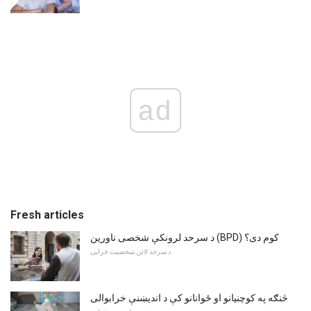
ad
Fresh articles
د سرحد لرونکې شخصی ناورین (BPD) کوم دی؟
د سرحد لائن شخصیت خرابی
څنګه په کوچنيانو او ځوانانو کې د اندیښنې خرابوالی