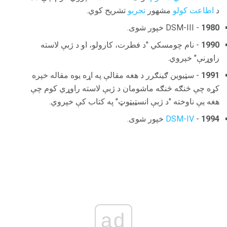
د
اطاعت کولو
مشهور
تجربو
تشریح کوي.
1980
- DSM-III خپور شوی.
1990
- نام چومسکي "د فطرت، کارولو، او د ژبې لاسته
راوړنې" خپروي.
1991
- سټیوین ګینګرر د هغه مقالې په اړه یوه مقاله خپره
کړه چې څنګه څنګه ماشومان د ژبې لاسته راوړي کوم چې
هغه یې ناوخته "د ژبې انسټیټوټ" په کتاب کې خپروي.
1994
-
DSM-IV
خپور شوی.
ad