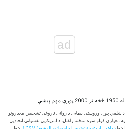
ad
له 1950 څخه تر 2000 پورې مهم پیښې
د شلمې پیړۍ وروستی نیمایی د روانی ناروغی تشخیص معیارونو
په معیاری کولو سره منځته راغلل، د امریکایی نفسیاتی اتحادیی
لخوا
دماغي ناروغیو تشخیص او احصائیه الرښود) DSM (
لخوا