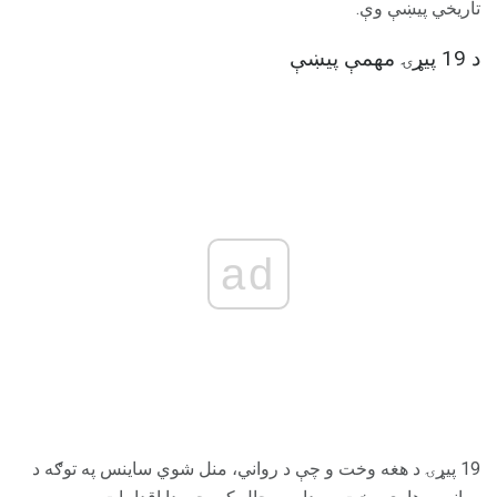
تاریخي پیښې وې.
د 19 پیړۍ مهمې پیښې
ad
19 پیړۍ د هغه وخت و چې د رواني، منل شوي ساینس په توګه د