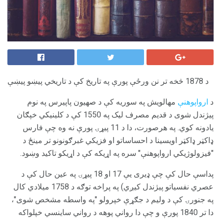
د 1878 څخه تر نن ورځې پورې په تاریخ کې د تاریخي پیښو پیښې
د
ارواپوهنې
مهالویش په سوریه کې د صهیون پاپیرس په نوم
پیژندل شوی د قدیم مصرف لیک په 1550 کې د کلینیکي خپګان
یادونه کوي. په هرصورت، دا د 11 پیړۍ پورې نه وه چې فارس
ډاکټر ډاکټر اویسینا د احساساتو او فزیکي غبرګونونو تر مینځ د
"فیزولوژیکي ارواپوهنې" سره په اړیکه کې د اړیکو تاکید وښود.
پداسې حال کې چې ډیری یې 17 او 18 پیړۍ په عین حال کې د
عصري نفسیاتو پیژندل کیږي) په پراخه توګه د 1758 میلادي کال
په جنورۍ کې د ولیم د جګړې خپرولو "په واسطه مشخص شوی"،
دا تر 1840 پورې و چې دا رواني پوهه د رواني ساینسي خپلواکه