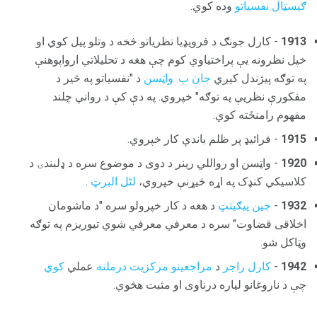
ګیسټال نفسیاتو
وده کوي.
1913
- کارل جونګ د فرویډیا نظریاتو څخه د وتلو پیل کوي او
خپل نظرونه یې پراختیاوي کوم چې هغه د تحلیلاتي ارواپوهنې
په توګه پیژندل کیږي
جان ب. واټسن
د "نفسیاتو په څیر د
مفکورې نظریې په توګه" خپروي. په دې کې د رواني چلند
مفهوم رامنځته کوي.
1915
- فرائيډ پر ظلم باندې کار خپروي.
1920
- واټسن او رواللي رینر د دوی د موضوع سره د ډلبندۍ د
کلاسیکي کنډک په اړه څیړنې خپروي،
لٹل البرټ
.
1932
-
جین پیګیتټ
د هغه د کار خپرولو سره "د ماشومان
اخلاقی قضاوت" سره د معرفي معرفي شوي تیوریزم په توګه
وټاکل شو.
1942
-
کارل راجر
د
مراجعینو مرکزیت درملنه
عملي
کوي
چې د ناروغانو لپاره درناوی او مثبت هڅوي.