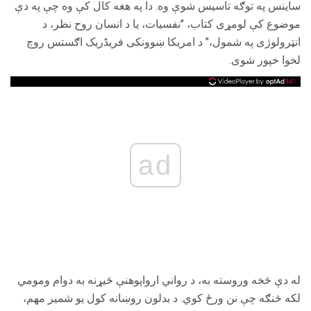
ساینس په توګه تاسیس شوې وه. دا په هغه کال کې وه چې په دې
موضوع کې لومړی کتاب، "نفسیات، یا د انسان روح نظر، د
انټرولوژی په شمول،" د امریکا ښوونکی فریڈریک اګستس روچ
لخوا خپور شوی.
ad
له دې څخه وروسته به، د رواني ارواپوهنې څیړنه به دوام ومومي
لکه څنګه چې نن ورځ کوي. د بدلون روښانه کول یو شمیر مهم،