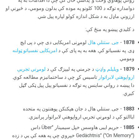
رواني پوهاوي وخت و. پداسې حال کې چې دا اقدامات به په
دوامداره توګه د 100 کلونو په موده کې بدلون ومومي، د څیړنې او
ارزونې ماډل به د شکل اندازه کولو لپاره پیل شي.
د کلیدي پیښو په منځ کې:
1878
-
جی. ستنلي هال
لومړنی امریکایی دی چې د پی ایچ
ډی. په نفسیاتو کې. هغه به په پای کې د
امریکایی نفسیاتو ټولنه
ومومي.
1879 -
ویلیلم واډټ
د جرمني په لیپزګ کې د
لومړني تجربې
ارواپوهنې لابراتوار
تاسیس کړ چې د ساختمانيزم مطالعه کوي.
دا پیښه د رواني ساینس په توګه د نفسیاتو پیل پیل ټکی ګڼل
کیږي.
1883
- جی. ستنلي هال د جان هپکنکن پوهنتون په متحده
ایاالتو کې د لومړني تجربې ارواپوهنې لابراتوار پرانیزي.
1885
- حریم ایبی هاوسس خپل سیمینار "Über داس
Gedächtnis" ("On Memory") خپروي چې په هغه کې یې د زده