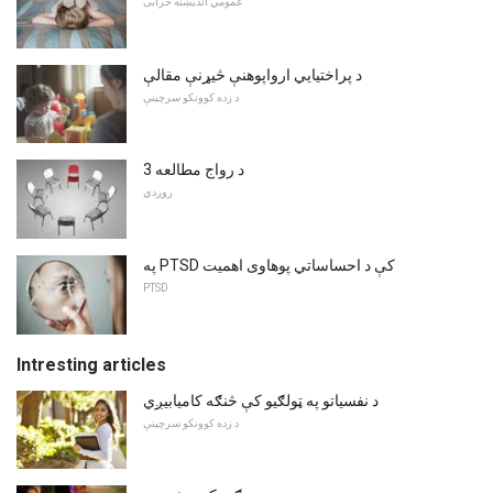
عمومي اندیښنه خرابی
د پراختیایي ارواپوهنې څیړنې مقالې
د زده کوونکو سرچینې
د رواج مطالعه 3
روږدي
په PTSD کې د احساساتي پوهاوی اهمیت
PTSD
Intresting articles
د نفسیاتو په ټولګیو کې څنګه کامیابیږي
د زده کوونکو سرچینې