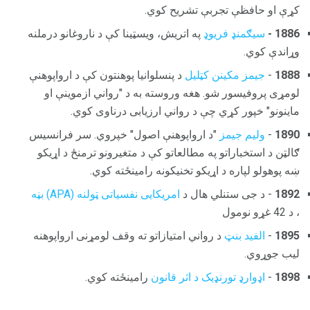
کړې او حافظې تجربې تشریح کوي.
1886 -
سیګمنډ فریوډ
په اتریش، ویسټینا کې د ناروغانو درملنه
وړاندې کوي.
1888
-
جیمز مکینن کټلیل
د پنسلوانیا پوهنتون کې د ارواپوهنې
لومړی پروفیسور شو. هغه وروسته به د "رواني ازموینې او
ماینونو" خپور کړي چې د رواني ارزیابی درناوی کوي.
1890
-
ولیم جیمز
"د ارواپوهنې اصول" خپروي. سر فرانسیس
ګالټن د استخباراتو په مطالعاتو کې د متغیرونو ترمنځ د اړیکو
ښه پوهولو لپاره د اړیکو تخنیکونه رامینځته کوي.
1892
- د جی ستنلي هال د
امریکایی نفسیاتی ټولنه (APA) بڼه
، د 42 غړو نومول
1895
-
الفید بنټ
د رواني امتیازاتو ته وقف لومړنی ارواپوهنه
لیب جوړوي.
1898
-
اډوارډ تورنډیک
د اثر قانون
رامینځته کوي.