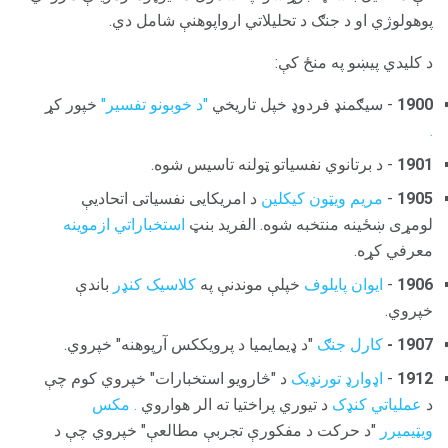
پوهولوژي او د جنګ د تحلیلاتي ارواپوهنې شامل دي.
د کلیدي پیښو په منځ کې:
1900
- سیګمنډ فردوډ خپل تاریخي
"د خوبونو تفسیر"
خپور کړ
.
1901
- د برتانوي نفسیاتو ټولنه تاسیس شوه.
1905
-
مریم ویټون کیکلین
د امریکایی نفسیاتی اتحادیې
لومړی ښځینه منتخبه شوه. الفرید بنټ
استخباراتي ازموینه
معرفي کړه.
1906
-
ایوان پایلوف
خپلې موندنې په
کلاسیک کنډر
باندې
خپروي.
1907 -
کارل جنګ
"د ډیمایمیا د پرویککس آرپوهنه" خپروي.
1912
-
اډوارډ تورنډیک
د "څارویو استخبارات" خپروي کوم چې
د
عملیاتي کنډک
د تیوري پراختیا ته الر هواروي
.
مکس
ویټیمیرر
"د حرکت د مفکورې تجربې مطالعې" خپروي چې د