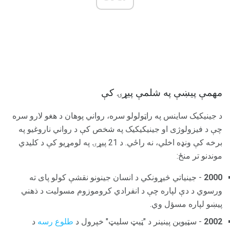
مهمې پیښې په شلمې پیړۍ کې
د جینیکیک ساینس په راټولولو سره، رواني پوهان د هغو لارو سره
چې د فيزولوژی او جینیکیکیک په شخص کې د رواني ناروغیو په
برخه کې ونډه اخلي، نه راځي. د 21 پیړۍ په لومړیو کې د کلیدي
موندنو تر منځ:
2000
- جینیاتي څیړونکي د انسان جینونو نقشې کولو پای ته
ورسوي د دې لپاره چې د انفرادي کروموزوم مسولیت د ذهني
پیښو لپاره مسؤل وي.
2002
- سټیوین پینینر د "ټيټ سلیټ" خپرول د
طلوع رسه
د