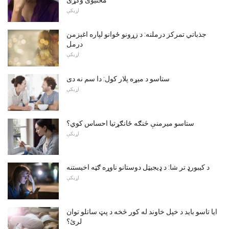
اړیکې
جذباتي تمرکز درملنه: د زړونو ځوانو لپاره اغېزمن
درمل
اړیکې
ستاسو د میړه پلار کول: دا سم نه دی
اړیکې
ستاسو میرمنې څنګه ځانګړتیا احساس کوي؟
اړیکې
د کیبورډ تر شا: د ډیجیټل دوستانو ناوړه ګټه اخیستنه
اړیکې
ایا تاسو باید د خپل خاوند له کور څخه د پټ ساتلو توان
لرئ؟