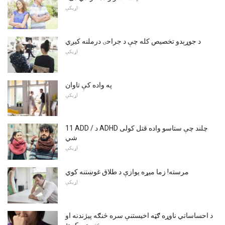
اړیکې
د جوړېدو تخصیص کله چې د جراحۍ درملنه کیږي
اړیکې
په واده کې تاوان
اړیکې
11 ADD / د ADHD چلند چې ستاسو واده قتل کولی
شي
اړیکې
مرسته! زما میړه یوازې د طلاق غوښتنه کوي
اړیکې
د احساساتي ناوړه ګټه اخیستنې سره څنګه پیژندنه او
مخنیوی وکړئ