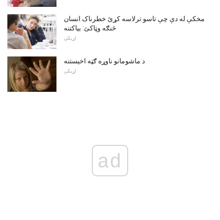
مخکې له دې چې تاسو ترلاسه کړئ خطرناک انسان
څنګه وټاکئ: بیاکتنه
اړیکې
د ماشومانو ناوړه ګټه اخیستنه
اړیکې
ad