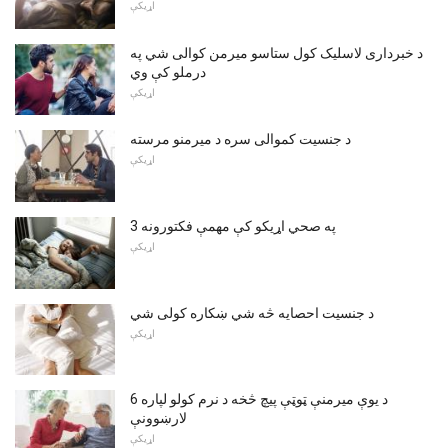
اړیکې
د خبرداری لاسلیک کول ستاسو میرمن کوالی شي په
درملو کې وي
اړیکې
د جنسیت کموالی سره د میرمنو مرسته
اړیکې
3 په صحي اړیکو کې مهمې فکتورونه
اړیکې
د جنسیت احصایه څه شي ښکاره کولی شي
اړیکې
د یوې میرمنې ټوټې پیچ څخه د نرم کولو لپاره 6
لارښوونې
اړیکې