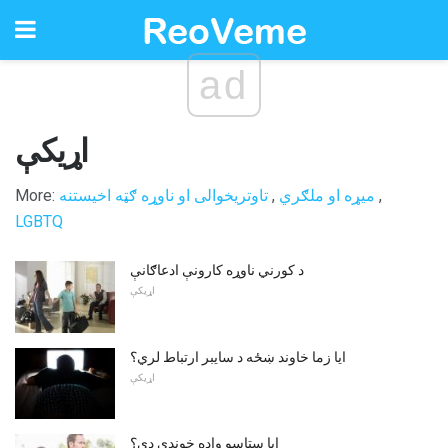
ad
اړیکې
,
میړه او ملګري
,
تاوتریخوالی او ناوړه ګټه اخیستنه
More:
LGBTQ
د کورني ناوړه کارونې ادعاګانې
اړیکې
ایا زما خاوند ښځه د سایبر ارتباط لري؟
اړیکې
ایا ستاسو واده خوندي دی؟