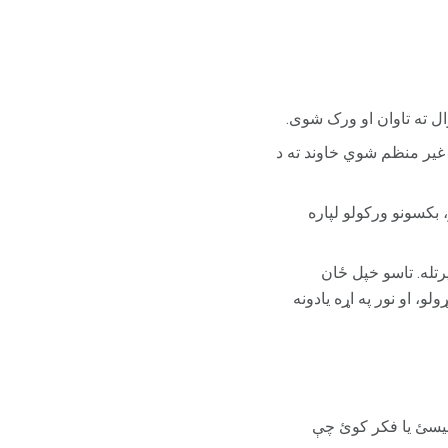
ل ته تاوان او ورک شوی.
 غیر منظم شوي خاوند ته د
بکسونو ورکولو لپاره
تله. تاسو خپل ځان
و، او نور په اړه یادونه
نیسئ یا فکر کوئ چې