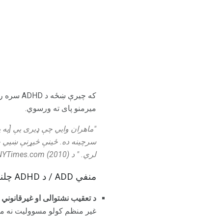
که چیرې 
میرمنو پای ته ورسوي.
"ماهران وايي چې ډیری یې [په پ
لري. " د NYTimes.com (2010) په اړه د تارا پارکر-پوپ لخوا "د واده په اړه د پام وړ ناروغۍ کولی شي ټال واخلی".
منفي ADD / د ADHD چلند او نتایجو چې ستاسو واده سختوي
د تعقیب نشتوالی او غیرقانوني 
غیر منظم کولو مسوولیت نه مني یا مني. A خرابه کور او څوک څوک ستاسو په واد