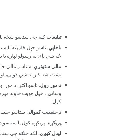
تبلیغات
کله چې ستاسو ښځه ناپا
ناڅاپي.
تاسو خپل ځان نه ناپسند
څه شي پای ته رسولو لپاره یا 
مالي ستونزې.
ستاسو مالي حالت
بښنه، ښه کار نه شي کولی، او 
د مور رول.
تاسو اکثرا د مور ا
وساتئ د خپل هویت خاوند میرمن ت
کول.
د جنسیت کموالی
ستاسو جنسي ا
پریکړه.
پریکړه کول یا ستاسو د
لیدل کیږي.
لکه څنګه چې ستاسو