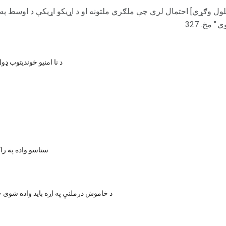
دوی [د ADHD غیر معلول وګړي] احتمال لري چې ملګري ملتونه او د اړیکو اړیکې د اوسط
 مخ. 327
د نا امنیو خوندیتوب 
5 ستاسو واده په ر
د خاموش درملنې په اړه باید واده شوي 