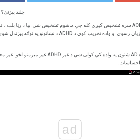
آیا تاسو دا منفي ADD / ADHD چلند پیژنئ؟
ډیری وخت یو بالغ د ADD یا ADHD سره تشخیص کیږي کله چې ماشوم تشخیص شي. بیا د رڼا 
سلوکونو په څیر چلند کوي چې زیان رسوي او واده تخریب کوي د ADHD د
حتی د دې پوهاوي سره، د AD / HD شتون په واده کې کولی ش
احساسات.
ad