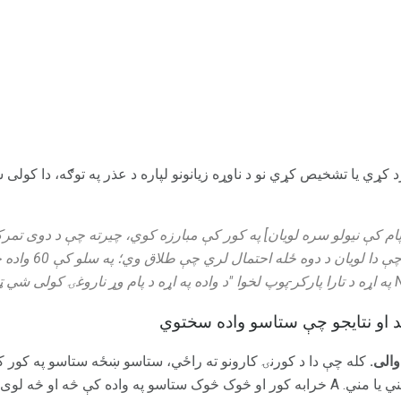
ښځه د ADHD سره رد کړي یا تشخیص کړي نو د ناوړه زیانونو لپاره د عذر په توګه، دا
ام کې نیولو سره لویان] په کور کې مبارزه کوي، چیرته چې د دوی تمرک
سرچینه ده. ځینې څیړن
والی.
کله چې دا د کورنۍ کارونو ته راځي، ستاسو ښځه ستاسو په کور کې 
ه کې څه او څه لوی څه کوي.