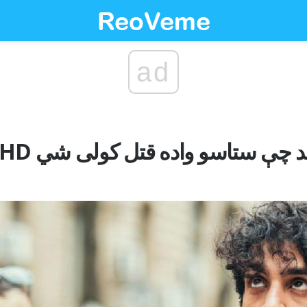
ad
AD / د ADHD چلند چې ستاسو واده قتل کولی شي