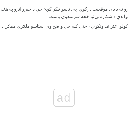
و ته د دې موقعیت درکوي چې تاسو فکر کوئ چې د خبرو اترو په هڅه 
 وړاندې د ښکاره وړتیا څخه شرمندوی یاست.
عتراف ونکړي - حتی کله چې واضح وي. ستاسو ملګري ممکن د ADHD تشخیص رد کړي.
ad