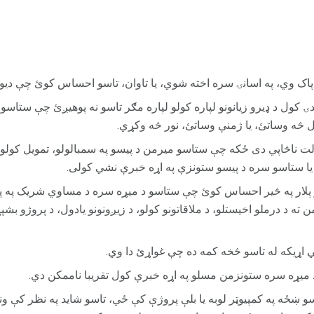
ک وي، په اسانۍ سره اخته شوي، یا تاوان، تاسو احساس کوئ چې دیوا
ۍ کول د ډیرو زیانونو لپاره کولو لپاره مګر تاسو نه پوهیږئ چې ستاسو
بل څه وساتئ، یا ژمنې وساتئ، نور څه وکړي.
 ناڅاپي دی ځکه چې ستاسو میرمن د پیسو په سمبالولو، تمویل کولو، 
یا ستاسو سره د پیسو ستونزې په اړه خبرې نشي کولی.
و پلار په څیر احساس کوئ چې ستاسو د میړه سره د مساوي شریک په پر
ه د درملو اخیستلو، د ملاقاتونو کولو، د زیږونونو یادول، د پروژو بشپړول
ړیکه له تاسو څخه کمه ده چې غواړئ دا وي.
 میړه سره ستونزمن مسلو په اړه خبرې کول تقریبا ناممکن دي.
 ښځه په کمپیوټر لوبه یا بلې پروژې کې ځي، تاسو شاید په نظر کې و