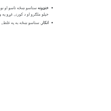
خنډونه
ستاسو ښځه تاسو او نور
خپلو ملګرو او د کورنۍ غړو په
انکار.
ستاسو ښځه به په غلطۍ کولو ا