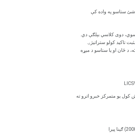
 شئ ستاسو په واده کې
ه زیان ورسوي، دوی کلاسي بېلګې دي.
بت تاکید کولو ستراتیژۍ
، د ځان او یا ستاسو د میړه
ش کول یو متمرکز خبرو اترو ته