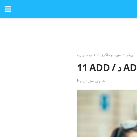
اړیکې
میړه او ملګري
ځاني ستونزې
by شیری سټریف