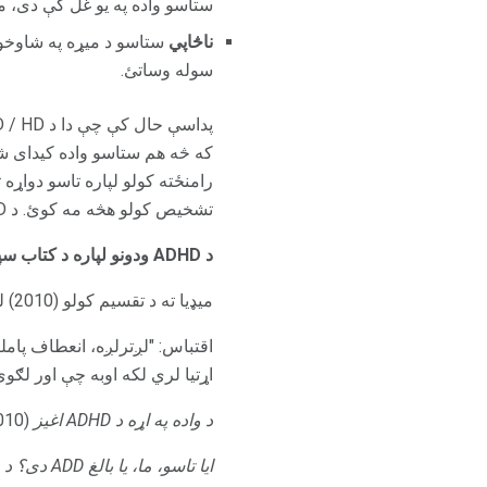
ستاسو واده په یو غل کې دی، 
ناڅاپي
ستاسو د میړه په شاوخوا
سوله وساتئ.
که څه هم ستاسو واده کیدای شي
رامنځته کولو لپاره تاسو دواړه
تشخیص کولو هڅه مه کوئ. د ADHD د تشخیص او درملنې لپاره مسلکي مرسته وغواړئ.
د ADHD ودونو لپاره د کتاب سپارښتنې (
میډیا ته د تقسیم کولو (2010) لخوا د اډوارډ ایم هالولیل، ایم ډی، سیو جورج هالولیل، LICSW، Melisa Orlov
اقتباس: "لږترلږه، انعطاف پامل
اړتیا لري لکه اوبه چې اور لګوي." 2
د واده په اړه د ADHD اغیز
(2010) د میلیسا اورلوف لخوا
ایا تاسو، ما، یا بالغ ADD دی؟
د 