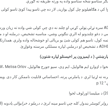
مګر ستاسو ښځه ستاسو واده په ورته طریقه نه ګوري.
 کې د هګاهیلونو چل کول یوازینۍ لار ده چې تاسو پیدا کوئ تاسو کولی
پداسې حال کې چې دا د AD / HD سره تړلې ټولې کړنې او چلند نه دي چې کولی شي واده ت
 د دغو چلندونو له الرې ننګونې وشي، مناسبه تشخیص، درملنه او د مث
 تمه کول، تاسو هم کولی شئ یو بریالی او خوشحاله واده ولري. همدارنګه
د ایمیزون پر اخیستلو لپاره شتون)
رنه ته اړتیا لري. د پاملرنې پرته، احساساتي قابلیت ناممکن کار دی. وی
p.1
رولر کوسٹر بندول کله چې تاسو مینه لرئ د درملو د خرابوالی یادونه
(2008) ګینا پیرا