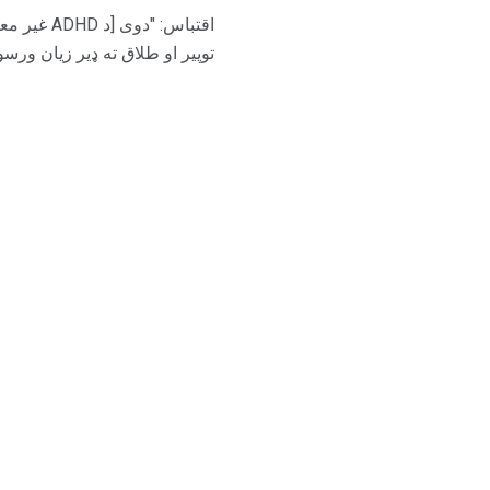
اقتباس: "
توپیر او طلاق ته ډیر زیان ورسوي."