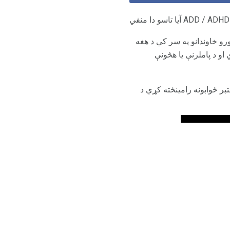
بلب د نورو خاوندانو په سر کې د هغه
 نښانونو په توګه پیژندل شوي او د پاملرنې یا هڅونې
ي د غیر ADHD غیر میرمنو لخوا غیر معتبر ځوابونه رامینځته کړي د