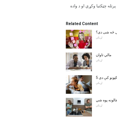
 په پرتله چټکتیا وکړي او د واده
Related Content
ډول څه شی دی؟
اړیکې
مالي تاوان
اړیکې
اکټونو کې دی
اړیکې
جالونه پوه شي
اړیکې