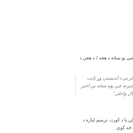
 کولی شي یو ښځه د هغه / د هغې د
ز یې د اندیښنې وړ ثابت
ې ښیي چې دا لویان د دوه ځله احتمال لري چې طلاق وي؛ په سلو کې 60 واده چېرته چې یوه ښځه بې اختر
یا د کورنۍ ترمیم لپاره د