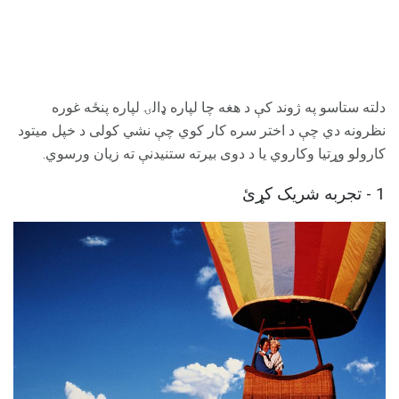
دلته ستاسو په ژوند کې د هغه چا لپاره ډالۍ لپاره پنځه غوره
نظرونه دي چې د اختر سره کار کوي چې نشي کولی د خپل میتود
کارولو وړتیا وکاروي یا د دوی بیرته ستنیدنې ته زیان ورسوي.
1 - تجربه شریک کړئ