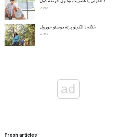
د الکولی یا عصریت توانول څرنګه کول
روږدي
څنګه د الکولو پرته دوستو جوړول
روږدي
ad
Fresh articles