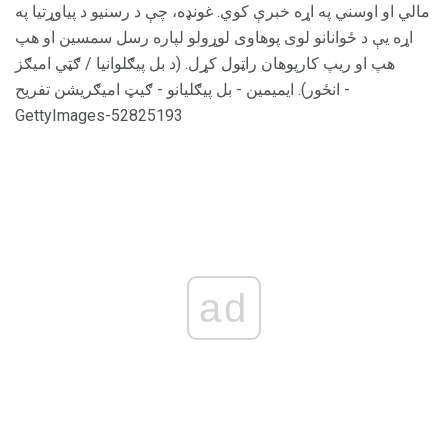
مالي او اوسني په اړه خبرې کوي. غونډه، چې د رسنیو د پیاوړتیا په
اړه یې د ځوانانو لوی پوهاوی لوړولو لپاره رسل سمسین او هپ
هپ او ریپ کارپوهان راټول کړل. (د بل پیګلوانیا / ګټي امیګز
انځور). ایمیمین - بل پیګلیانو - ګیټ امیګریشن تفریح ​​-
GettyImages-52825193
ad