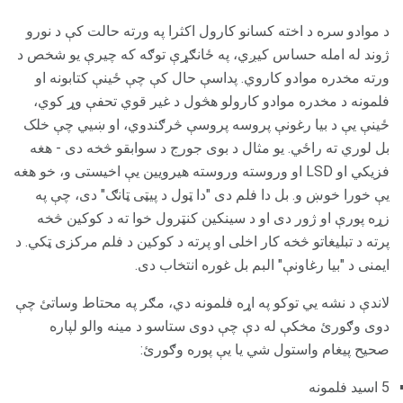
د موادو سره د اخته کسانو کارول اکثرا په ورته حالت کې د نورو
ژوند له امله حساس کیږي، په ځانګړې توګه که چیرې یو شخص د
ورته مخدره موادو کاروي. پداسې حال کې چې ځینې کتابونه او
فلمونه د مخدره موادو کارولو هڅول د غیر قوي تحفې وړ کوي،
ځینې یې د بیا رغونې پروسه پروسې څرګندوي، او ښیي چې خلک
بل لوري ته راځي. یو مثال د بوی جورج د سوابقو څخه دی - هغه
فزیکي او LSD او وروسته وروسته هیرویین یې اخیستی و، خو هغه
یې خورا خوښ و. بل دا فلم دی "دا ټول د پیټی ټانګ" دی، چې په
زړه پورې او ژور دی او د سینکین کنټرول خوا ته د کوکین څخه
پرته د تبلیغاتو څخه کار اخلی او پرته د کوکین د فلم مرکزی ټکي. د
ایمنی د "بیا رغاونې" البم بل غوره انتخاب دی.
لاندې د نشه یي توکو په اړه فلمونه دي، مګر په محتاط وساتئ چې
دوی وګورئ مخکې له دې چې دوی ستاسو د مینه والو لپاره
صحیح پیغام واستول شي یا یې پوره وګورئ:
5 اسید فلمونه