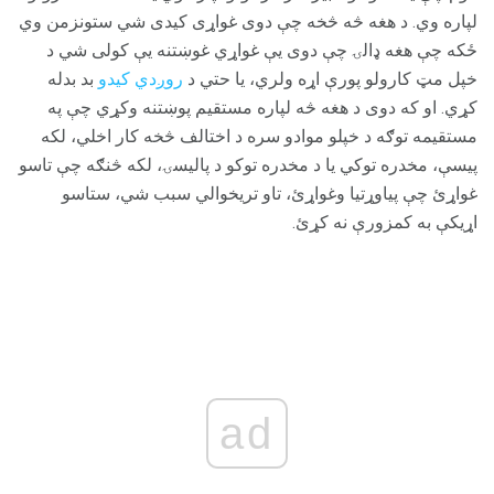
لپاره وي. د هغه څه څخه چې دوی غواړی کیدی شي ستونزمن وي
ځکه چې هغه ډالۍ چې دوی یې غواړي غوښتنه یې کولی شي د
خپل مټ کارولو پورې اړه ولري، یا حتي د
روږدي کیدو
بد بدله
کړي. او که دوی د هغه څه لپاره مستقیم پوښتنه وکړي چې په
مستقیمه توګه د خپلو موادو سره د اختالف څخه کار اخلي، لکه
پیسې، مخدره توکي یا د مخدره توکو د پالیسۍ، لکه څنګه چې تاسو
غواړئ چې پیاوړتیا وغواړئ، تاو تریخوالي سبب شي، ستاسو
اړیکې به کمزورې نه کړئ.
ad