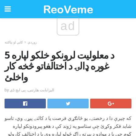
ad
روږدي
کاپي او بیاکتنه
5 د معلولیت لرونکو خلکو لپاره
غوره ډالۍ د اختالفاتو څخه کار
واخلئ
by الیزابابت هارتنی، پی ایچ ڈی
که چیرې دا د رخصتۍ، یو ځانګړي فرصت یا د کالنۍ پیړۍ وي، تاسو
شاید فکر وکړئ چې ستاسو په ژوند کې د هغو پیرودونکو لپاره
کوم چې یا د موادو د بیرته راګرځولو لپاره وي یا د اختالف کارولو