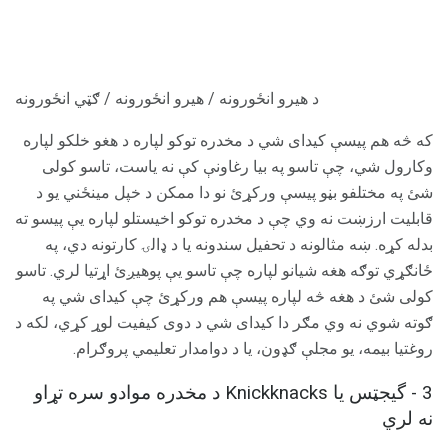
د هیرو انځورونه / هیرو انځورونه / ګټي انځورونه
که څه هم پیسې کیدای شي د مخدره توکو لپاره د هغو خلکو لپاره
وکارول شي، چې تاسو په بیا رغاونې کې نه یاست، تاسو کولی
شئ په مختلفو بڼو پیسې ورکړئ نو دا ممکن د خپل مینځني یو د
قابلیت ارزښت نه وي چې د مخدره توکو اخیستلو لپاره یې پیسو ته
بدله کړه. ښه مثالونه د تحفیل سندونه یا د ډالۍ کارتونه دي، په
ځانګړي توګه هغه شیانو لپاره چې تاسو یې پوهیږئ اړتیا لري. تاسو
کولی شئ د هغه څه لپاره پیسې هم ورکړئ چې کیدای شي په
ګوته شوي نه وي مګر دا کیدای شي د دوی کیفیت لوړ کړي، لکه د
روغتیا بیمه، یو مجلې ګډون، یا د دوامدار تعلیمي پروګرام.
3 - گیجټس یا Knickknacks د مخدره موادو سره تړاو
نه لري