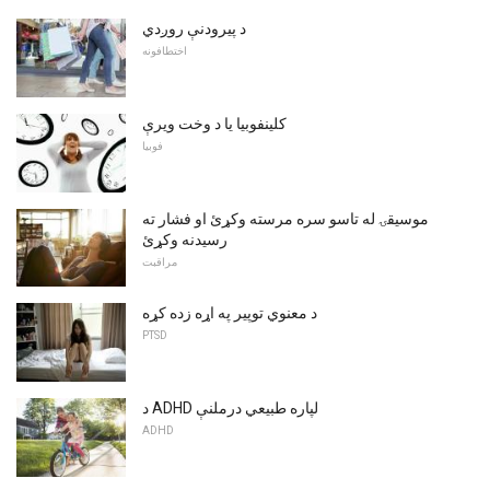
د پیرودنې روږدي
اختطافونه
کلینفوبیا یا د وخت ویرې
فوبیا
موسيقۍ له تاسو سره مرسته وکړئ او فشار ته
رسیدنه وکړئ
مراقبت
د معنوي توپیر په اړه زده کړه
PTSD
د ADHD لپاره طبیعي درملنې
ADHD