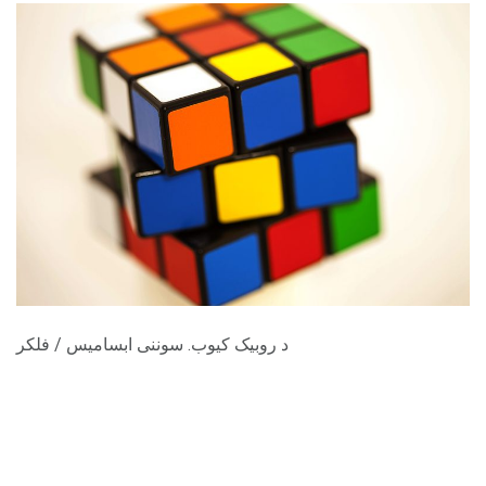
د روبیک کیوب. سوننی ابسامیس / فلکر