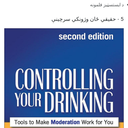
د ایستسټیز فلمونه
5 - حقیقي ځان وژونکي سرچینې