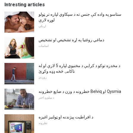
Intresting articles
ستاسو په واده کې جنس ته د سپکاوي لپاره تر ټولو
لوړه لارې
اړیکې
دماغي روغتیا په اړه تشخیص او تشخیص
اساسات
د مخدره توکو د کرایې د مخنيوي لپاره 5 لارې او له
ناکامۍ څخه ډډه وکړئ
روږدي
خطرونه د وزن د ضایع خطرونه Belviq او Qysmia
د بیپلورډ اختر
د افراطیت پیژندنه او ټولنیز اغیزه
نظرونه