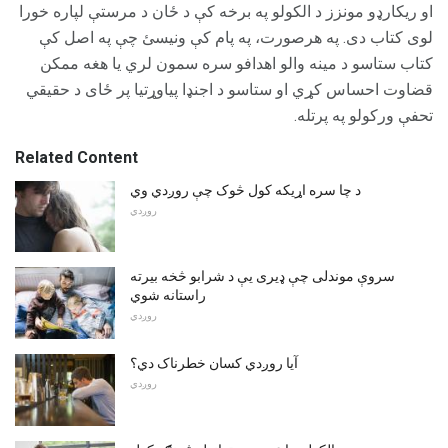
او ریکارډو مونزز د الکولو په برخه کې د ځان د مرستې لپاره خورا
لوی کتاب دی. په هرصورت، په پام کې ونیسئ چې په اصل کې
کتاب ستاسو د مینه والو اهدافو سره سمون لري یا هغه ممکن
قضاوت احساس کړي او ستاسو د اجنډا پیاوړتیا پر ځای د حقیقي
تحفې ورکولو په پرتله.
Related Content
د چا سره اړیکه کول څوک چې روږدي وي
روږدي
سروې موندلی چې ډیری یې د شرابو څخه بیرته
راستانه شوي
روږدي
آیا روږدي کسان خطرناک دي؟
روږدي