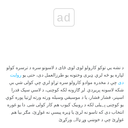
ad
د نشه یي توکو کارولو لوی لوی ځای د لاسونو سره د ترسره کولو
لپاره یو څه لري. ډیری وختونه یو طرزالعمل دی، حتی یو
روایت
دی
چې د مخدره موادو کارولو سره تړاو لري چې کولی شي بې
شکه لاسونه پریږدي. لږ ګازونه لکه کوچنی، د لاسي سپک فدرا
اسپنر، فشار فشار، یا د موسیقي وسیله ورته ورته اړتیا پوره کوي.
یو کوچنی پہیلی لکه د روبیک کیوب هم کار کولی شی. دا یو غوره
انتخاب دی که تاسو نه لرئ یا ډیره پیسې نه غواړئ، مګر بیا هم
غواړئ چې د خوښې وړ ډالۍ ورکړئ.