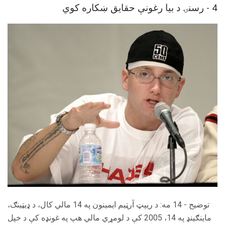
4 - رسنۍ د بیا رغونې حقایق ښکاره کوي
توضیح - 14 مه: د ریپټ آرټیم ایمینون په 14 مالي کال، د ډیټینګ،
ماینګینډ په 14، 2005 کې د لومړي مالي هپ په غونډه کې د خپل