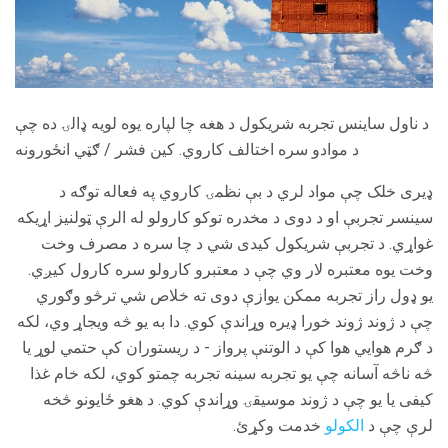
د ناول ساینس تجربه شریکول د هغه چا لپاره یوه لویه ډالۍ ده چې
د موادو سره اختالف کاروي. کین فشر / ګټي انځورونه
ډیری خلک چې مواد لري د بې نظمۍ کاروي په فعاله توګه د
سینسر تجربې او د دوی د مخدره توکو کارولو له الرې ټولنیز اړیکه
غواړي. د تجربې شریکول کیدی شي د چا سره د مصرف وخت
وخت یوه معتبره لار وي چې د معتبرو کارولو سره کارول کیږي.
یو ډول راز تجربه ممکن یوازې دوی ته خلاص شي ترڅو وګوري
چې د ژوند ژوند خورا ډیره وړاندې کوي. دا به یو څه ویجاړ وي، لکه
د ګرم هوایي هوا کې د الوتنې پرواز - د ریستوران کې حتمي لوړ یا
څه ناڅه آسانه چې یو تجربه سینه تجربه چمتو کوي، لکه خام غذا
کیفی یا یو چې د ژوند موسيقۍ وړاندې کوي. د هغو ځایونو څخه
لرې چې د
الکولو
خدمت وکړئ.