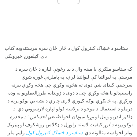
ستاسو د څښاک کنترول کول د ځان ځان سره مرستندویه کتاب
دی. ګیلفورډ خپرونکي
که ستاسو ملګري یا مینه وال د بیا رغونې لپاره د ځان سره د
مرستې په لیوالتیا کې لیوالتیا لري، په پاملرنې غوره شوي
سرچینې کیدای شي دوی ته هڅونه وکړي چې هڅه وکړي بیرته
راستنېدلو یا هڅه وکړي چې د دوی د ژوندانه طرزالعملونو ته وده
ورکړي. په ځانګړې توګه ګټورې لارې چارې د نشه یي توکو پرته د
درملو د استعمال د موخو د ترلاسه کولو لپاره لارښوونې دي.
د
ډاکټر اندریو وییل او
وړیا سوډان
لخوا
طبیعي احساس
: د مخدره
توکو پرته د لوړ
کیفیت لاسته راوړل د ډګلاس روشکوف او پیټریک
ویلز لخوا ښه مثالونه دي.
ستاسو د څښاک کنټرول کول
ولیم ملر