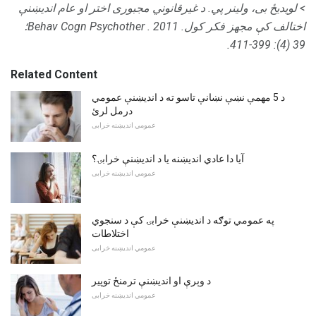
> لویدیځ بی، ولینر پي. د غیرقانوني مجبوری اختر او عام اندیښنې
اختالف کې مجهز فکر کول.
.
Behav Cogn Psychother
39 (4): 399-411.
Related Content
د 5 مهمې نښې نښانې تاسو ته د اندیښنې عمومي
درمل لرئ
عمومي اندیښنه خرابی
آیا دا عادي اندیښنه یا د اندیښنې خرابۍ؟
عمومي اندیښنه خرابی
په عمومي توګه د اندیښنې خرابۍ کې د سنجوي
اختلاطات
عمومي اندیښنه خرابی
د وېرې او اندیښنې ترمنځ توپیر
عمومي اندیښنه خرابی