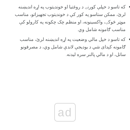
که تاسو د خپلې کورنۍ د روغتیا او خوندیتوب په اړه اندیښنه
لرئ، ممکن ستاسو په کور کې د خوندیتوب تجهیزاتو، مناسب
موټر څوکۍ، واکسینونه، او منظم چک چکونه په کارولو کې
مناسب ګامونه شامل وي.
که تاسو د خپل مالي وضعیت په اړه اندیښنه لرئ، مناسب
ګامونه کېدای شي د بودیجې لاندې شامل وي، د مصرفونو
ساتل، او د مالي پالنر سره لیدنه.
ad