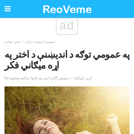
ad
عمومي اندیښنه خرابی
نښې نښانې
په عمومي توګه د اندیښنې د اختر په
اړه میګاني فکر
by ارین کوکیک؛ د سټیفن ګان، ایم ډی لخوا بیاکتنه وشوه