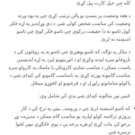
کله چې خپل کارت پیل کړئ.
د هغه وضعیت پر بنسټ یو پالن ترتیب کړئ چې په یوه ورته
وضعیت کې مناسب شخص کولی شي. د دې وړاندیز په اړه فکر
کول تاسو ته دا حقیقت درکوي چې تاسو فکر کوئ چې تاسو
اندیښنه نه لرئ.
د مثال په توګه، که تاسو پوهیږئ چې تاسو به په روغتون کې د
ناروغانو سره لیدنه وکړئ او د انټرنېټونو لیږد په اړه اندیښمن
یاست، ممکن د مناسب سایټ کارونکي یا ماسک په کارولو سره
مناسب ګامونه پورته کړئ. په نامناسب ګامونو کې کیدای شي د
پاکولو سامانونو راوړل او د فرشونو او کڅوړو مینځل.
ځینې ​​نور مثالونه کېدای شي پدې کې شامل وي:
که تاسو اندیښنه لرئ چې د وروستۍ نیټې په ترڅ کې د کار
پروژې ترلاسه کولو لپاره، یو مناسب ګام ممکن د مدیریت وړ
برخو کې مات کړئ او هره برخه یې د یوې ځانګړې نیټې لخوا
ترسره شي.