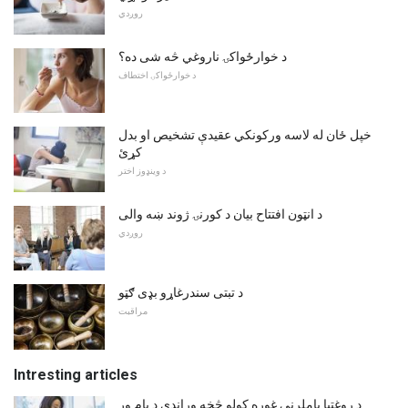
روږدي
د خوارځواکۍ ناروغي څه شی ده؟
د خوارځواکۍ اختطاف
خپل ځان له لاسه ورکونکي عقیدې تشخیص او بدل
کړئ
د وینډوز اختر
د انټون افتتاح بیان د کورنۍ ژوند ښه والی
روږدي
د تبتی سندرغاړو بډی ګټو
مراقبت
Intresting articles
د روغتیا پاملرنې غوره کولو څخه وړاندې د پام وړ