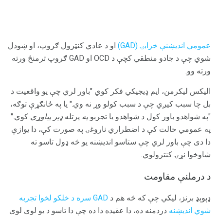
عمومي اندیښنې خرابۍ (GAD)
او د عادي کنټرول ګروپ، او ښودل
شوي چې د جادو منطقي کچې د OCD او GAD ګروپ ترمنځ ورته
ورته وو.
الیکس لیکرمن، ایم ډیجيکي فکر کوي "باور لري چې یو واقعیت د
بل چا سبب کیږي چې د سبب کولو وړ نه وي." یا په ځانګړې توګه،
"په شواهدو باور کول د شواهدو یا تجربو
په
پرتله
ډیر پیاوړي
کوي."
په عمومي حالت کې د اضطراري ناروغۍ په صورت کې، دا یوازې
دا دی چې باور لري چې ستاسو اندیښنه یو څه ډول تاسو ته
شاوخوا نړۍ کنترولوي.
د درملنې مقاومت
ډېوېډ برنز، لیکي چې که څه هم د
GAD سره د خلکو لخوا تجربه
شوي اندیښنه
دردمنه ده، دا عقیده دا ده چې دا تاسو د یو لوی لوی