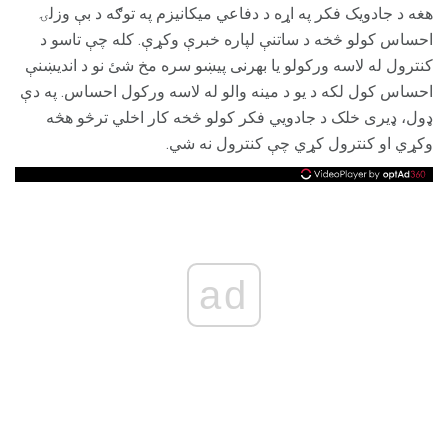
هغه د جادویک فکر په اړه د دفاعي میکانیزم په توګه د بې وزلۍ
احساس کولو څخه د ساتنې لپاره خبرې وکړې. کله چې تاسو د
کنترول له لاسه ورکولو یا بهرنی پیښو سره مخ شئ نو د اندیښنې
احساس کول لکه د یو د مینه والو له لاسه ورکول احساس. په دې
ډول، ډیری خلک د جادویي فکر کولو څخه کار اخلي ترڅو هڅه
وکړي او کنترول کړي چې کنترول نه شي.
ad