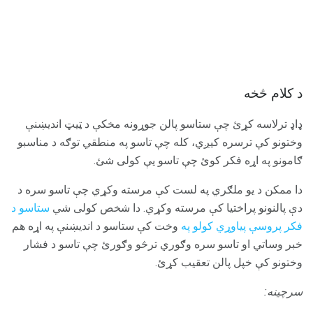
د کلام څخه
ډاډ ترلاسه کړئ چې ستاسو پالن جوړونه مخکې د ټیټ اندیښنې
وختونو کې ترسره کیږي، کله چې تاسو په منطقي توګه د مناسبو
ګامونو په اړه فکر کوئ چې تاسو یې کولی شئ.
دا ممکن د یو ملګري په لست کې مرسته وکړي چې تاسو سره د
دې پالنونو پراختیا کې مرسته وکړي. دا شخص کولی شي
ستاسو د
فکر پروسې پیاوړي کولو په
وخت کې ستاسو د اندیښنې په اړه هم
خبر وساتي او تاسو سره وګوري ترڅو وګورئ چې تاسو د فشار
وختونو کې خپل پالن تعقیب کړئ.
سرچینه: