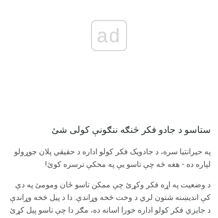
ad
ستاسو د جادو فکر څنګه ننګونې کولی شئ
په حیرانتیا سره، د جادویک فکر کولو اداره د حقیقي پلان جوړولو
لپاره ده - هغه څه چې تاسو یې په مخکې ترسره کوئ!
د وضعیت په اړه فکر وکړئ چې ممکن تاسو ځان ومومئ په دې
کې اندیښنه شتون لري د وخت څخه وړاندې. دا د پیل څخه وړاندې
د جایزي فکر کولو اداره خورا اسانه ده، مګر دا چې تاسو پیل کړئ