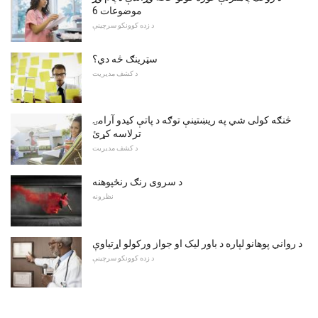
موضوعات 6
د زده کوونکو سرچینې
سټرینګ څه دي؟
د کشف مدیریت
څنګه کولی شي په ریښتینې توګه د پاتې کیدو آرامۍ
ترلاسه کړئ
د کشف مدیریت
د سروی رنګ رنځپوهنه
نظرونه
د رواني پوهانو لپاره د باور لیک او جواز ورکولو اړتیاوې
د زده کوونکو سرچینې