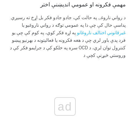
مهمې فکرونه او عمومي اندیښنې اختر
د رواني ناروغۍ په حالت کې، جادو جادو فکر بل اړخ ته رسیږي.
پداسې حال کې چې دا په عمومي توګه د رواني ناروغیو یا
غیرقانوني اختالف ناروغانو
په اړه فکر کوي، په کوم کې چې یو
فرد پدې باور لري چې د هغه فکرونه یا فعالیتونه د بهرنیو پیښو
کنترول توان لري، د OCD سره په خلکو کې د جرایمو فکر کې د
وروستي څیړنې کچې د
ad