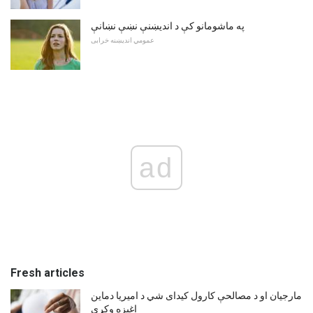
په ماشومانو کې د اندیښنې نښې نښانې
عمومي اندیښنه خرابی
ad
Fresh articles
مارجیان او د مصالحې کارول کیدای شي د امیریا دماین
اغیزه وکړي