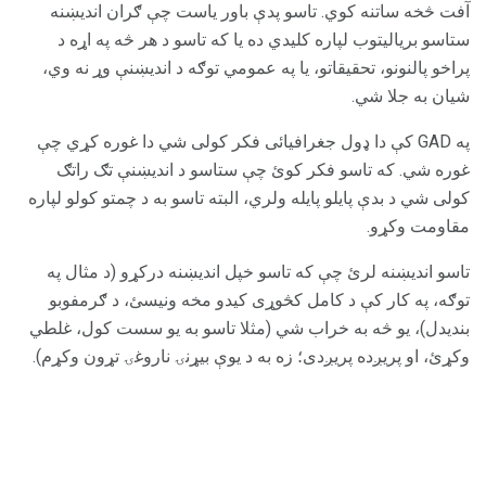
آفت څخه ساتنه کوي. تاسو پدې باور یاست چې ګران اندیښنه
ستاسو بریالیتوب لپاره کلیدي ده یا که تاسو د هر څه په اړه د
پراخو پالنونو، تحقیقاتو، یا په عمومي توګه د اندیښنې وړ نه وي،
شیان به جلا شي.
په GAD کې دا ډول جغرافیائی فکر کولی شي دا غوره کړي چې
غوره شي. که تاسو فکر کوئ چې ستاسو د اندیښنې تګ راتګ
کولی شي د بدې پایلو پایله ولري، البته تاسو به د چمتو کولو لپاره
مقاومت وکړو.
تاسو اندیښنه لرئ چې که تاسو خپل اندیښنه درکړو (د مثال په
توګه، په کار کې د کامل کڅوړی کیدو مخه ونیسئ، د ګرمفوبو
بندیدل)، یو څه به خراب شي (مثلا تاسو به یو سست کول، غلطي
وکړئ، او پریږده پریږدی؛ زه به د یوې بیړنۍ ناروغۍ تړون وکړم).