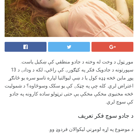
موږ ټول د وخت له وخته د جادو منطقي کې ښکیل یاست.
سپورتونه د جادویک فکر په کټګورۍ کې راځي، لکه د ودانۍ د 13
پوړ ماین څخه ډډه کول یا د ښې لیوالتیا لپاره تاسو سره یو ځانګړ
اعتراض لري. کله چې په چټکۍ کې یو سکک وسوځاوه؟ د شمولیت
څخه مخنیوی مخکې مخکې یې حتی ترټولو ساده کارونه په جادو
کې سوچ لري.
د جادو سوچ فکر تعریف
د موضوع په اړه لومړني لیکوالان فردوډ وو.