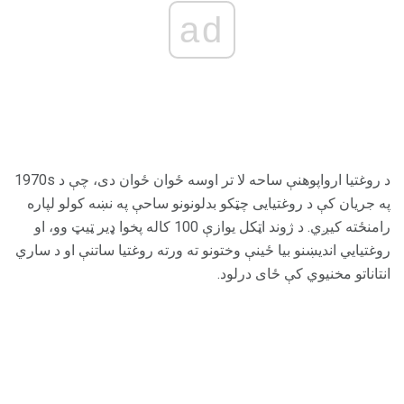
ad
د روغتیا ارواپوهنې ساحه لا تر اوسه ځوان ځوان دی، چې د 1970s
په جریان کې د روغتیایی چټکو بدلونونو ساحې په نښه کولو لپاره
رامنځته کیږي. د ژوند اټکل یوازې 100 کاله پخوا ډیر ټیټ وو، او
روغتیایي اندیښنو بیا ځینې وختونو ته ورته روغتیا ساتنې او د ساري
انتاناتو مخنیوي کې ځای درلود.