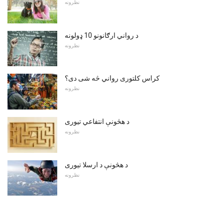
نظرونه
د رواني ارګانونو 10 ډولونه
نظرونه
کراس کلتوری رواني څه شی دی؟
نظرونه
د هڅونې انتفاعي تیوری
نظرونه
د هڅونې د ارسلا تیوری
نظرونه