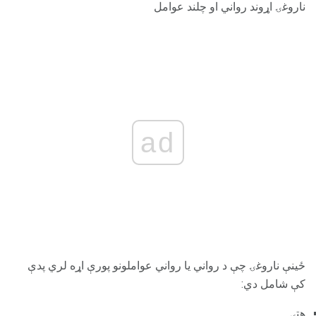
ناروغۍ اړوند رواني او چلند عوامل
ad
ځینې ​​ناروغۍ چې د رواني یا رواني عواملونو پورې اړه لري پدې
کې شامل دي:
هټۍ