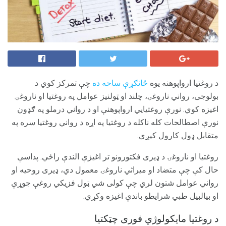
د روغتیا ارواپوهنه یوه
ځانګړې ساحه ده
چې تمرکز کوي د
بولوجی، رواني ناروغۍ، چلند او ټولنیز عوامل په روغتیا او ناروغۍ
اغیزه کوي. نورې روغتیایي ارواپوهنې او د رواني درملو په ګډون
نورې اصطالحات کله ناکله د روغتیا په اړه د رواني روغتیا سره په
متقابل ډول کارول کیږي.
روغتیا او ناروغۍ د ډیری فکتورونو تر اغیزې الندې راځي. پداسې
حال کې چې متضاد او میراثي ناروغۍ معمول دي، ډیری روحيه او
رواني عوامل شتون لري چې کولی شي ټول فزیکي روغې جوړې
او بیالبیل طبي شرایطو باندې اغیزه وکړي.
د روغتیا مایکولوژي فوری چټکتیا