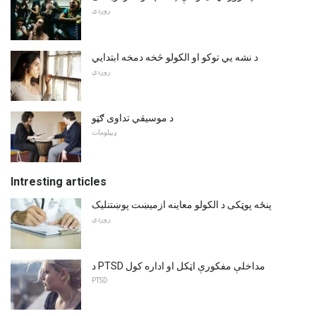
روږدي
د نشه یي توکو او الکولو څخه دمخه ابتدايي
روږدي
د موسیقي تداوی ګټو
ډیپلومات
Intresting articles
پنځه پوټکی د الکولو معاینه ازمیښت پوښتنلیک
روږدي
د PTSD مداخلې مفکورې اټکل او اداره کول
PTSD