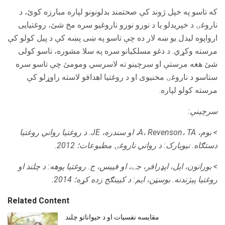
که تاسو په خپل ژوند کې صحتمند بدلونونو لپاره مبارزه کوئ، د
ناروغۍ د خپریدلو یا د نورو نورو ناروغیو سره مخ شئ، روغتیایی
ارواپوه لیدل یو ښه لار ده چې تاسو په ښی پښه کې د پیل کولو کې
مرسته وکړي. د دغو مسلکیانو سره په سلا مشوره، تاسو کولی
شئ هغه مرستې او سرچینو ته لاسرسي ومومئ چې تاسو سره
ستاسو د ناروغۍ مخنیوی او د روغتیا اهدافو لاسته راوړلو کې
مرسته کولو لپاره.
سرچینې:
> بوم، A، Revenson، TA، او سندره، JE.
د روغتیا رواني روغتیا
دستګاه.
نیویارک: د رواني ناروغۍ مطبوعات؛
2012.
> بورانون، ایل، اپډرافر، جے، او فییس، ج. روغتیا پوهه: د چلند او
روغتیا پېژندنه.
بوسټن، ایم: د کیینګج زده کړه؛
2014.
Related Content
مقایسه نفسیات او د حیواناتو چلند