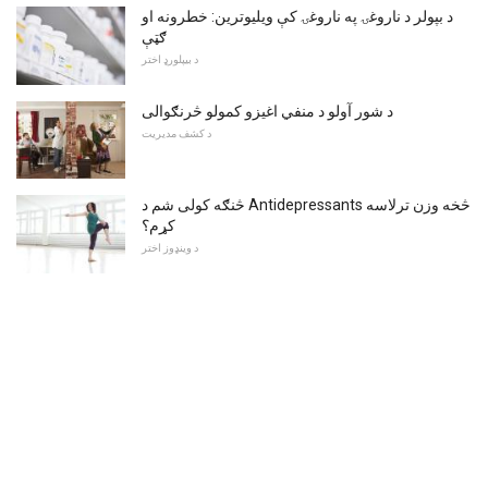
د بپولر د ناروغۍ په ناروغۍ کې ویلیوترین: خطرونه او
ګټې
د بیپلورډ اختر
د شور آولو د منفي اغیزو کمولو څرنګوالی
د کشف مدیریت
څنګه کولی شم د Antidepressants څخه وزن ترلاسه
کړم؟
د وینډوز اختر