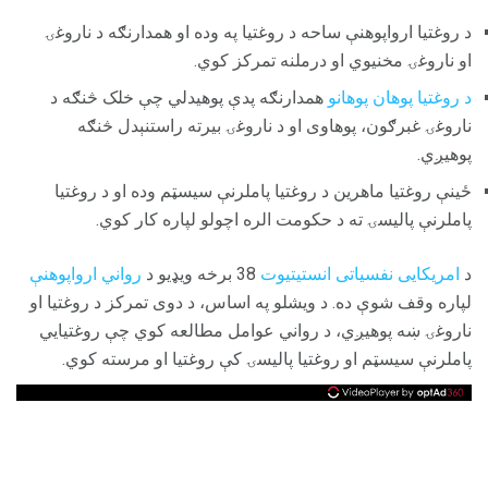
د روغتیا ارواپوهنې ساحه د روغتیا په وده او همدارنګه د ناروغۍ
او ناروغۍ مخنیوي او درملنه تمرکز کوي.
د روغتیا پوهان پوهانو
همدارنګه پدې پوهیدلي چې خلک څنګه د
ناروغۍ غبرګون، پوهاوی او د ناروغۍ بیرته راستنېدل څنګه
پوهیږي.
ځینې ​​روغتیا ماهرین د روغتیا پاملرنې سیسټم وده او د روغتیا
پاملرنې پالیسۍ ته د حکومت الره اچولو لپاره کار کوي.
د
امریکایی نفسیاتی انستیتیوت
38 برخه ویډیو د
رواني ارواپوهنې
لپاره وقف شوې ده. د ویشلو په اساس، د دوی تمرکز د روغتیا او
ناروغۍ ښه پوهیږي، د رواني عوامل مطالعه کوي چې روغتیایي
پاملرنې سیسټم او روغتیا پالیسۍ کې روغتیا او مرسته کوي.