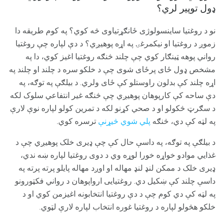
ډول توپیر لري؟
نو د روغتیا ساینسولوژی ځانګړتیاوی څه کوي؟ په کوم طریقه دا
زموږ د روغتیا او نیکمرغۍ په اړه پوهیږي؟ د دې لپاره چې روغتیا
رواني پوهه ټینګار کوي چې چلند څنګه روغتیا اغیز کوي، دا په
مشخص ډول ځای پرځای شوی چې د خلکو سره د چلند او چلند په
اړه چلند کې بدلون راوستلو کې ځای ولري. د بیلګې په توګه، په
دې ساحه کې کارپوهان پوهیږي چې څنګه غیر انتفاعي سلوک لکه
د سګرټ څکولو او د صحي کړنو لکه د تمرین کولو لپاره نوې لارې
په لټه کې دي، څنګه
پلي شوي څیړنې
ترسره کوي.
د بیلګې په توګه، په داسې حال کې چې ډیری خلک پوهیږي چې د
غذايي موادو خواړه خورا لوړه وي د دوی روغتیا لپاره ښه ندي،
ډیری خلک د ممکن لنډ لنډ مهاله او اوږد مهاله پایلو پرته پرته په
داسې چلند کې ښکیل دي. روغتیایی ارواپوهان د رواني فکټورونو
په لټه کې دي کوم چې د دې روغتیا انتخابونه اغیزمن کوي ​​او د
خلکو هڅولو لپاره د روغتیا غوره انتخاب لپاره لارې لټوي.