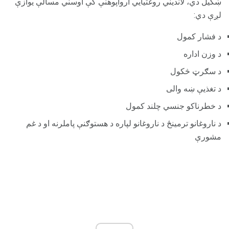
ښکیل دي، لاندیني روغتیایي ارواپوهنې کې اوسني مسالې یوازې
لږې دي:
د فشار کمول
د وزن اداره
د سګرټ څکول
د تغذیې ښه والی
د خطرناکو جنسي چلند کمول
د ناروغانو ترمینځ د ناروغانو لپاره د هستوګنې پاملرنه او د غم
مشورې