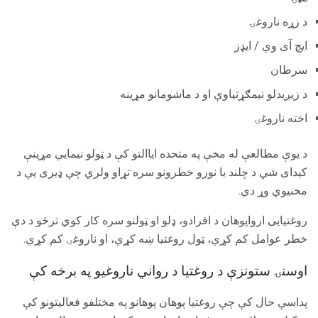
د زړه ناروغۍ
ايچ آی وي / ايډز
سرطان
د زیږیدلو نیمګړتیاوې او د ماشومانو مړینه
اخته ناروغۍ
د یوې مطالعې له مخې په متحده ایاالتو کې د ټولو نیمایي مړینې
کیدای شي د چلند یا نورو خطرونو سره تړاو ولري چې ډیری یې د
مخنیوي وړ دي.
روغتیایی ارواپوهان د افرادو، ډلو او ټولنو سره کار کوي ترڅو د دې
خطر عوامل کم کړي، ټول روغتیا ښه کړي، او ناروغۍ کم کړي.
اوسنۍ ستونزې د روغتیا د رواني ناروغیو په برخه کې
پداسې حال کې چې روغتیا پوهان پوهانو په مختلفو فعالیتونو کې