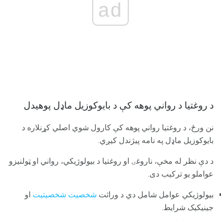
ad
د روغتیا د رواني پوهه کې د بایوکوزیل ماډل پوهیدل
نن ورځ، د روغتیا رواني پوهه کې کارول شوي اصلي کړنلاره د
بایوکوزیل ماډل په نامه پیژندل کیږي.
د دې نظر له مخې، ناروغۍ او روغتیا د بیولوژیکي، رواني او ټولنیزو
عواملو یو ترکیب دی.
بیولوژیکي عوامل شامل دي د وراثت
شخصیت شخصیتیت
او
جینیکیک شرایط.