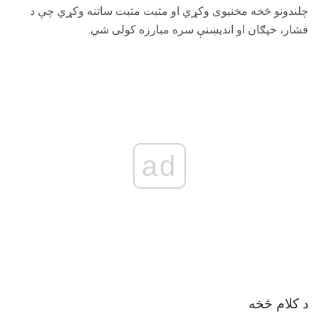
چلندونو څخه مخنیوی وکړي او مثبت مثبت ساتنه وکړي چې د
فشار، خپګان او اندیښنې سره مبارزه کولی شي.
ad
د کلام څخه