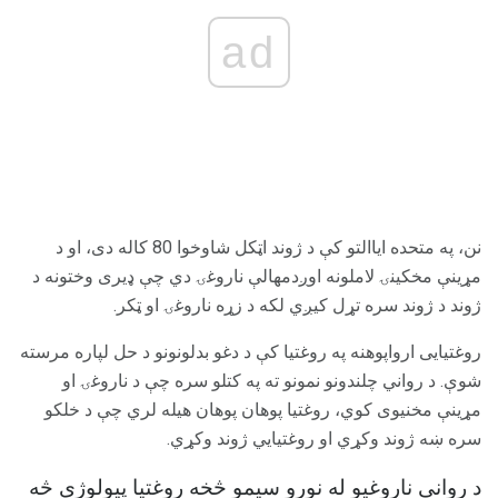
ad
نن، په متحده ایاالتو کې د ژوند اټکل شاوخوا 80 کاله دی، او د
مړینې مخکینۍ لاملونه اوږدمهالې ناروغۍ دي چې ډیری وختونه د
ژوند د ژوند سره تړل کیږي لکه د زړه ناروغۍ او ټکر.
روغتیایی ارواپوهنه په روغتیا کې د دغو بدلونونو د حل لپاره مرسته
شوې. د رواني چلندونو نمونو ته په کتلو سره چې د ناروغۍ او
مړینې مخنیوی کوي، روغتیا پوهان پوهان هیله لري چې د خلکو
سره ښه ژوند وکړي او روغتیايي ژوند وکړي.
د رواني ناروغیو له نورو سیمو څخه روغتیا پیولوژي څه