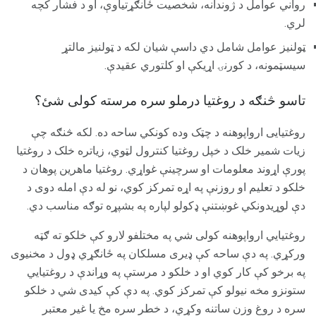
رواني عوامل د ژوندانه، شخصيت ځانګړتیاوې، او د فشار کچه
لري.
ټولنیز عوامل شامل دي داسې شیان لکه د ټولنیز مالتړ
سیسټمونه، د کورنۍ اړیکې او کلتوري عقیدې.
تاسو څنګه د روغتیا درملو سره مرسته کولی شئ؟
روغتیایی ارواپوهنه د چټک وده کونکي ساحه ده. لکه څنګه چې
زیات شمیر خلک د خپل روغتیا کنترول لټوي، زیاتره خلک د روغتیا
پورې اړوند معلومات او سرچینې غواړي. روغتیا ماهرین پوهان د
خلکو د تعلیم او روزنې په اړه تمرکز کوي، نو له دې امله دوی د
دې لوړیدونکي غوښتنې ډکولو لپاره په بشپړه توګه مناسب دي.
روغتیایي ارواپوهنه کولی شي په مختلفو لارو کې خلکو ته ګټه
ورکړي. په دې ساحه کې ډیری مسلکان په ځانګړي ډول د مخنیوی
په برخو کې کار کوي او د خلکو د مرستې په وړاندې د روغتیايي
ستونزو مخه نیولو کې تمرکز کوي. په دې کې کیدی شي د خلکو
سره د روغ وزن ساتنه وکړي، د خطر سره مخ یا غیر معتبر