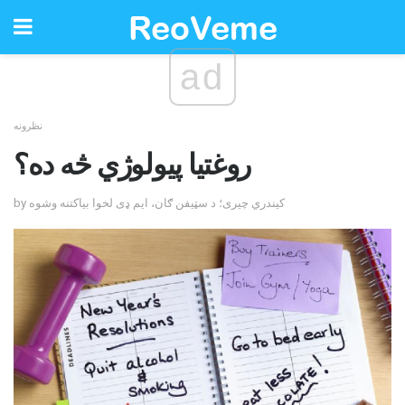
ad
نظرونه
روغتیا پیولوژي څه ده؟
by کیندري چیری؛ د سټیفن ګان، ایم ډی لخوا بیاکتنه وشوه