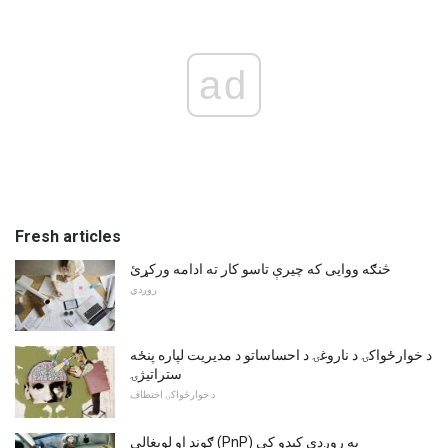
ad
Fresh articles
څنګه ووایی که چیرې تاسو کار ته ادامه ورکړئ
روږدي
د خوارځواکۍ د ناروغۍ د احساساتو د مدیریت لپاره پنځه
ستراتیژۍ
د خوارځواکۍ اختطاف
ګوند او لوبغالی (PnP) په روږدي کیدو کې