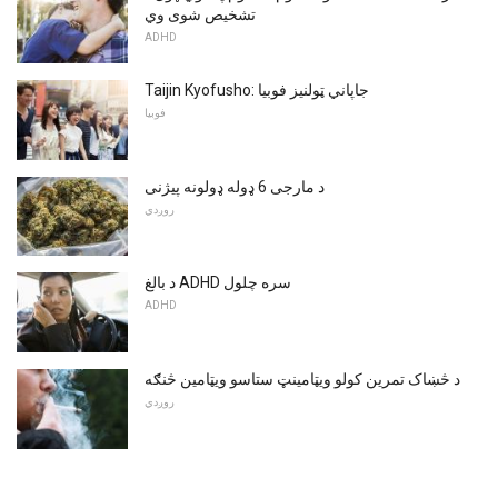
تشخیص شوی وي
ADHD
Taijin Kyofusho: جاپاني ټولنیز فوبیا
فوبیا
د مارجی 6 ډوله ډولونه پیژنی
روږدي
د بالغ ADHD سره چلول
ADHD
د څښاک تمرین کولو ویټامینټ ستاسو ویټامین څنګه
روږدي