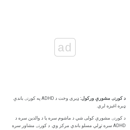
ad
د کورنۍ مشورې ورکول:
ډیری وخت د ADHD په کورنۍ باندې
ډیره اغیزه لري.
د کورنۍ مشورې کولی شي د ماشوم سره یا د والدین سره د
ADHD سره تړلې مسلو باندې مرکز وي. د کورنۍ مشاور سره