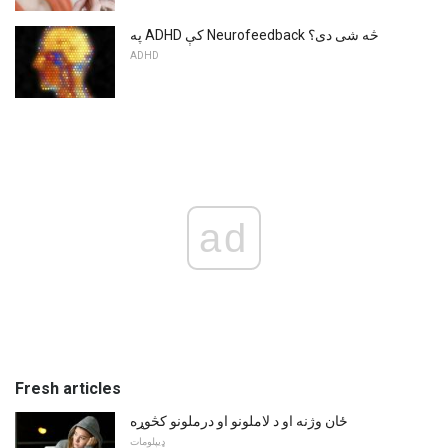
په ADHD کې Neurofeedback څه شی دی؟
ADHD
ad
Fresh articles
ځان وژنه او د لاملونو او درملونو کڅوړه
ډیپلومات