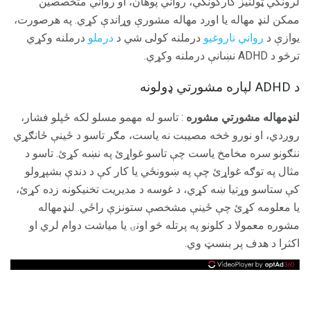
لرونکي ټولنیز کارکونکي، رواني پوهان، او رواني متخصصین
ممکن لنډ مهاله یا اوږد مهاله مشورې وړاندې کړي. په هرصورت،
یوازې د
رواني ناروغیو
درملنه کولی شي د
درملو
درملنه وکړي
ترڅو د ADHD نښانې درملنه وکړي.
د ADHD لپاره مشورتي ډولونه
لنډمهاله مشورتي مشوره
: تاسو له مهمو مسلو لکه ځپلو فشار،
روږدي، او نورو څخه مصیبت نه یاست، مګر تاسو د ځینې ځانګړي
ننګونو سره مخامخ یاست چې تاسو غواړئ په نښه کړئ. تاسو د
مثال په توګه غواړئ چې په ښوونځي یا کار کې د دندې بشپړولو
کې ستاسو وړتیا ښه کړي، د غوسه د مدیریت تخنیکونه زده کړئ،
یا معلومه کړئ چې ځینې مشخصې ستونزې راځي. لنډمهاله
مشوره معمولا د کلونو په پرتله څو اونۍ یا میاشت دوام لري او
اکثرا د هدف پر بنسټ وي.