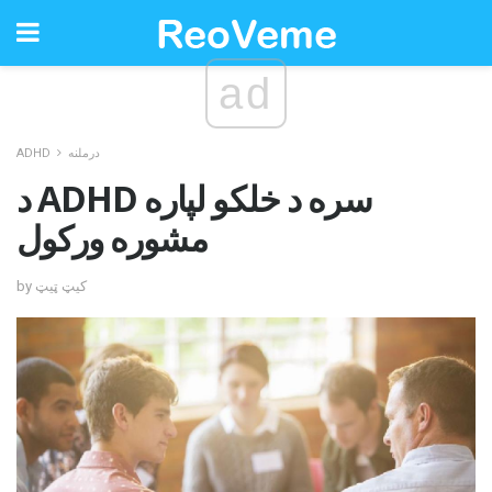
ad
درملنه
ADHD
د ADHD سره د خلکو لپاره
مشوره ورکول
by کیټ ټیټ