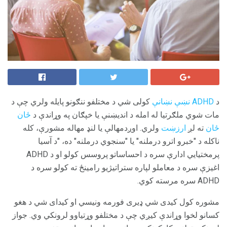
د
ADHD نښې نښانې
کولی شي د مختلفو ننګونو پایله ولري چې د
مات شوي ملګرتیا له امله د اندیښنې یا خپګان په وړاندې د
ځان
ځان
ته لږ
ارزښت
ولري. اوږدمهالې یا لنډ مهاله مشورې، کله
ناکله د "خبرو اترو درملنه" یا "سنجوي درملنه" ده، "د آسیا
پرمختیایي ادارې سره د احساساتو پروسس کولو او د ADHD
اغیزې سره د معاملو لپاره ستراتیژیو رامینځ ته کولو سره د
ADHD سره مرسته کوي.
مشوره کول کیدی شي ډیری فورمه ونیسي او کیدای شي د هغو
کسانو لخوا وړاندې کیږي چې د مختلفو وړتیاوو لرونکي وي. جواز