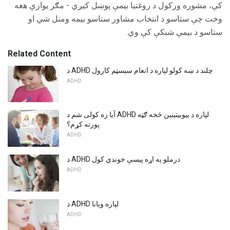
کې، مشوره ورکول د روغتیا بیمې پوښل کیږي - مګر یوازې هغه
وخت چې ستاسو د انتخاب مشاور ستاسو بیمه ومنل شي او
ستاسو د بیمې شبکې کې وي.
Related Content
د ADHD چلند د ښه کولو لپاره د انعام سیسټم کارول
ADHD
آیا زه کولی شم د ADHD لپاره د بیوبیتینین څخه ګټه
پورته کړم؟
ADHD
د ADHD درملو په اړه پیسې خوندي کول
ADHD
د ADHD لپاره ویانا
ADHD