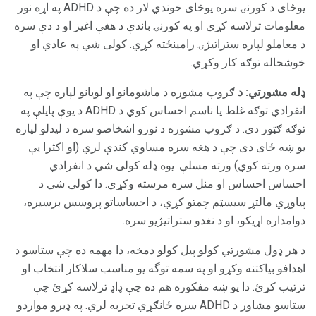
یوځای د کورنۍ سره یوځای خوندي لار ده چې د ADHD په اړه نور
معلومات ترلاسه کړي او په کورنۍ باندې د هغې اغیز او د دې سره
د معاملو لپاره ستراتیژۍ رامینځته کړي. کولی شي په عادي او
خوشحاله توګه کار وکړي.
ډله مشورتي: د
ګروپ مشوره د ماشومانو او لویانو لپاره چې په
انفرادي توګه غلط یا ناسم احساس کوي د ADHD د یوې پایلې په
توګه ګټور دی. د ګروپ مشوره د نورو اشخاصو سره د لیدلو لپاره
یو ښه ځای دی چې د هغه سره مساوي کندې لري (او اکثرا یې
سره ورته کوي) ورته مسلې. یوه ډله کولی شي د انفرادي
احساس احساس او منل سره مرسته وکړي. دا کولی شي د
پیاوړي مالتړ سیسټم چمتو کړي، د احساساتو پروسس برسیره،
دوامداره اړیکو، او د نغدو ستراتیژیو سره.
د هر ډول مشورتي کولو پیل کولو دمخه، دا مهمه ده چې ستاسو د
اهدافو بیاکتنه وکړو او په سمه توگه یو مناسب سلاکار انتخاب او
ترتیب کړئ. دا یو ښه مفکوره هم ده چې ډاډ ترلاسه کړئ چې
ستاسو مشاور د ADHD سره ځانګړي تجربه لري. په ډیرو مواردو