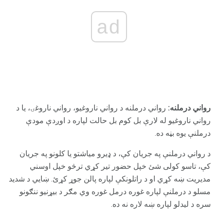
ad
رواني درملنه:
رواني درملنه د رواني ناروغیو، رواني ناروغۍ، یا د
رواني ناروغیو له لارې بل کوم بل حالت لپاره د اوږدې مودې
درملنې یوه بڼه ده.
د رواني درملنې په جریان کې، د ډیرو میاشتو یا کلونو په جریان
کې، تاسو کولی شئ خپل حضور تیر کړي ترڅو خپل اوسني
مدیریت ښه کړي او د راتلونکې لپاره پالن جوړ کړئ. ښايي د شدید
مسلو د درملنې لپاره غوره درمل غوره وي مګر د بیړنیو ننګونو
سره د لیدلو لپاره ښه لاره نه ده.