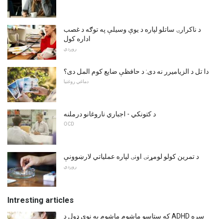
د ناکرارۍ ساتلو لپاره د یوې وسیلې په توګه د غصب
اداره کول
روږدي
دا تل د الزیامیرر نه دی: د حافظې ضایع کوم المل دی؟
دماغي روغتیا
د کتونکي - اجباري ناروغانو درملنه
OCD
د تمرین کولو لومړنۍ اونۍ لپاره عملیاتي لارښوونې
روږدي
Intresting articles
که ستاسو ماشوم ماشوم په نوي ډول د ADHD سره