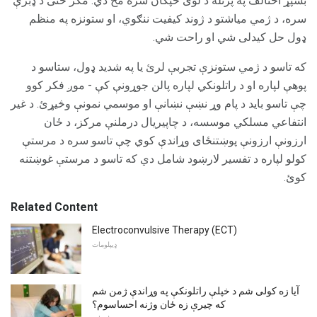
بشپړ اختالف په پرتله د لوی خپګان سره مخ دي. مګر حتی د ډبرې
سره، د ژمي میاشتو د ژوند کیفیت ننګوي، او ستونزه په منظم
ډول حل کیدلی شي او راحت شي.
که تاسو د ژمي ستونزې تجربې لرئ یا په شدید ډول، ستاسو د
پوهې لپاره او د راتلونکي لپاره پالن جوړونې کې - موږ فکر کوو
چې تاسو باید د پام وړ نښې نښانې او موسمي نمونې وڅیړئ. د غیر
انتفاعي مسلکي موسسه، د چاپیریال درملنې مرکز، د ځان
ارزونې ارزونې پوښتنځای وړاندې کوي چې تاسو سره د مرستې
کولو لپاره د تفسیر لارښود شامل دي که تاسو د مرستې غوښتنه
کوئ.
Related Content
Electroconvulsive Therapy (ECT)
ډیپلومات
آیا زه کولی شم د خپلې راتلونکې په وړاندې ژمن شم
که چیرې زه ځان وژنه احساسوم؟