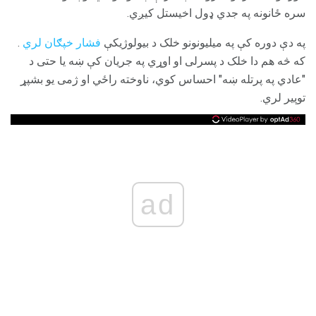
سره ځانونه په جدي ډول اخیستل کیږي.
په دې دوره کې په میلیونونو خلک د بیولوژیکې
فشار خپګان لري
.
که څه هم دا خلک د پسرلی او اوړي په جریان کې ښه یا حتی د
"عادي په پرتله ښه" احساس کوي، ناوخته راځي او ژمی یو بشپړ
توپیر لري.
ad