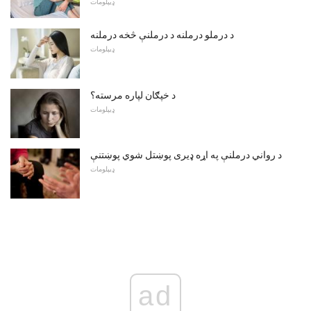
ډیپلومات
د درملو درملنه د درملنې څخه درملنه
ډیپلومات
د خپګان لپاره مرسته؟
ډیپلومات
د رواني درملنې په اړه ډیری پوښتل شوي پوښتنې
ډیپلومات
ad