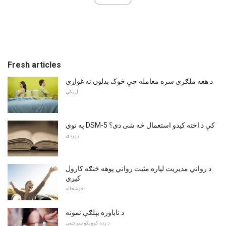
Fresh articles
د هغه ملګري سره معامله چې څوک بدلون نه غواړي
اړیکې
په نوي DSM-5 کې د اخته کیدو استعمال څه شی دی؟
روږدي
د رواني مدیریت لپاره مثبت رواني پوهه څنګه کارول
کیږي
خوشحاله
د ناباوره بېلګې نمونه
د زده کوونکو سرچینې