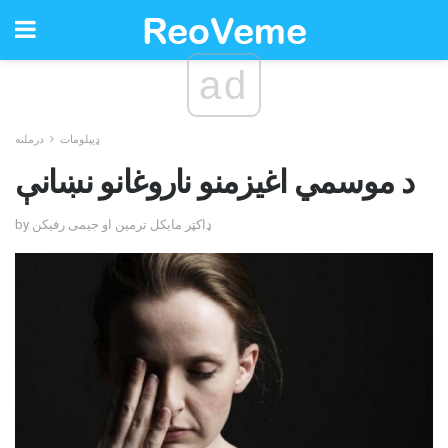
ad
ډیپلومات
درملنه
د موسمي اغيزمنو ناروغانو نښانې
by ډاکټر مایکل ترمین او جیمی رفیکن