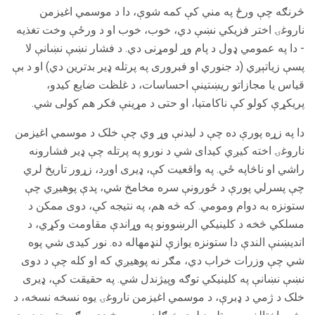
څرنګه چې ورځ په مني کې کمه شوې، دا د موسمي اغیزمن
ناروغۍ اختر فزیکي نښې دي، خوب، خوب او د ورځې وخت تغذیه
- دا په عمومي ډول د پام وړ لومړنی دي. د فشار نښې نښانې لا
پسې زیاتېږي (د جنوري او فبروری په پرتله ډیر بدترین دي) او د بې
قیاس یا مجازاتو ریښتینې احساسات، د غلظت ضایع کیدو،
پریکړې کولو کې ناکامتیا، او حتی د مړینې فکر هم کولی شي.
دا په زړه پورې ده چې د لیدنې وړ وي چې خلک د موسمي اغیزمن
ناروغۍ اخته کیږي کیدای شي د نورو په پرتله چې ډیر فشارونه
راشي او ناڅاپه ځي. په واقعیت کې، ډیری اوږد، زړور تاریخ لري
چې پسرلي پورې د ځورونې سره مخامخ شي، پدې پوهیږي چې
ستونزه به دوام ومومي. که څه هم، په نتیجه کې، دوی ممکن د
مسلکي څخه د کلینیکي الرښوونو په وړاندې مقاومت وکړي، د
اندیښنې الندې دا ستونزه یوازې لنډمهاله ده. نور کیدی شي پوه
شي چې وزرات خراب دي، مګر نه پوهيږي که او کله چې د دوی
نښې نښانې په کلینیکي توګه وپیژندل شي. په حقیقت کې، ډیری
خلک د ژمي د ډبرې، د موسمي اغیزمن ناروغۍ یوه نسخه نسخه، د