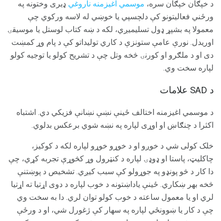
د خپګان خپګان سره،
موسمي اغیزمنه ناروغي
ډیری وختونه په
ورځني فعالیتونو کې دلچسپي یا خوښي له لاسه ورکوي چې
معمولا په بشپړ ډول تسلیميږي، لکه د ښه کتاب لوستل یا موسیقۍ
اوریدل. نورې عامې ستونزې د کاري تولیداتو کې د پام وړ کمښت
دی او د ملګرو او کورنۍ څخه وتل چې د تشریح کولو یا توجیه کولو
لپاره سخت وي.
د SAD علامات
د موسمي اغیزمنه اختالف ځینې نښې نښانې فزیکي دي. اشتباه
اکثرا د چنګاښ او اوړی لپاره په نښه شوي برعکس بدلوي.
خلک کولی شي د خوږو او د خوړو خوړو لپاره لکه د کوکیز،
چاکلیټ، پاستا او ډوډۍ لپاره د کنټرول وړ کڅوړې تجربه کړي، چې
دا کار د څو پونډو په جوړولو کې سبب کیږي. تشخیص د پوښتنې
څخه بهر ښکاري. ځینې ​​یاداښتونه د خوب لپاره د دوی اړتیا ته اړتیا
لري او یا معمول ساعته د خوب کولو توان لري. دا به سخت وي
چې د کار یا ښوونځي لپاره په سهار کې ژغورل شي، او د ورځې