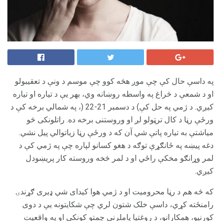
په داسې حال کې چې موږ هڅه کوو چې موسم د ونې د تعقیبولو
او د شمعې د څراغ په واسطه روښانه وي، بهر یې د تیاره او تیاره
کیږي. د ژمي په حل کې) د دسمبر 21-22 (، په شمالي برخه کې د
ورځې رڼا د کال ترټولو لږ او وروستنی برخه ده. راتلونکی څو
میاشتې به تیاره پاتې شي آن که د ورځې رڼا زیاتوالي پیل نشي.
دغه پیښه په ځانګړې توګه د هغو کسانو لپاره چې په ژمي کې د
لمر وړانګو مخکې راځي او د لمر څخه وروسته کار پریښودل
کیږي.
که څه هم د رڼا محرومیت او د ژمي هوا کیدای شي ډیری ګړندۍ
رامنځته کړي، داسې خلک شتون لري چې شکایتونه یې د دوی
کورنیو، همکارانو، د روغتیا پاملرنې چمتو کونکي او په واقعیت