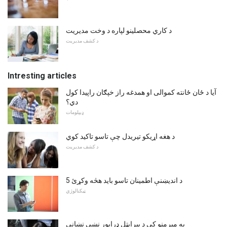
د کاري محصلینو لپاره د وخت مدیریت
د کشف مدیریت
Intresting articles
آیا د ځان ځانته کموالی او همدغه راز خپګان راپیدا کول
دي؟
ډیپلومات
د هغه اړیکو تیریدل چې تاسو تاکید کوي
د کشف مدیریت
5 د اندیښنې اطمینان تاسو باید هڅه وکړئ
ټیکنالوژي
په میرمنو کې د بپرایټل ډرایور نښې نښانې