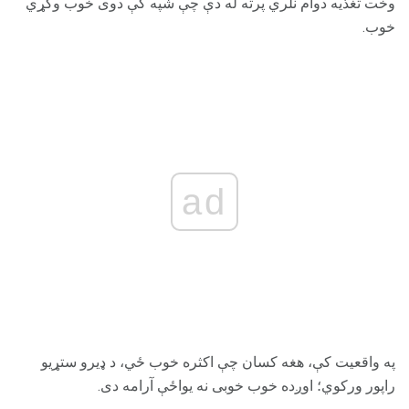
وخت تغذیه دوام نلري پرته له دې چې شپه کې دوی خوب وکړي
خوب.
ad
په واقعیت کې، هغه کسان چې اکثره خوب ځي، د ډیرو ستړیو
راپور ورکوي؛ اوږده خوب خوبی نه یواځې آرامه دی.