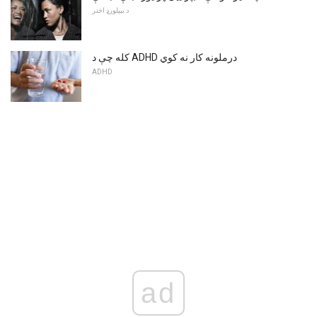
د بیپلورډ اختر
کله چې د ADHD درملونه کار نه کوي
ADHD
ad