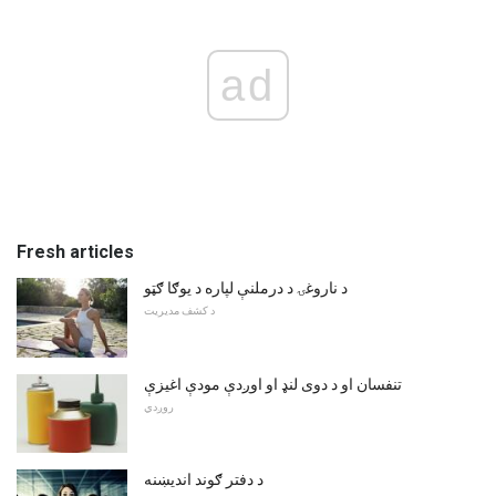
ad
Fresh articles
د ناروغۍ د درملنې لپاره د یوګا ګټو
د کشف مدیریت
تنفسان او د دوی لنډ او اوږدې مودې اغیزې
روږدي
د دفتر ګوند اندیښنه