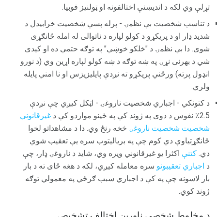
تړلې وي لکه د اندیښنې اختالفونه او ټولنیز فوبیا.
د تناسب شخصیت بې نظمۍ - پرله پسې شخصیت خرابیدل د
شدید ډار او د پریکړو د کولو لپاره د ناتوالی له امله ځانګړی
شوی. دا بې نظمۍ د "خلکو خوښي" په توګه حتمي ده او کیدی
شي د بهرنی نړۍ په ښه توګه د ښه کولو لپاره اړین وي (د نورو
انډول پرته) ورځني پریکړو ته نږدې پایلیزیزس او نا امني پایله
ولري.
د کتونکي - اجباري شخصیت ناروغۍ - اټکل کیږي چې نږدې
2.5٪ نفوس د دوی په ژوند کې په ځینو مواردو کې د
غیرقانوني
شخصیت شخصیت ناروغۍ
څخه رنځ وي. دا د مشاهداتو لخوا
ځانګړتیاوې دي کوم چې په بریالیتوب سره یې تعقیب شوي
دي.
کتنې
اکثرا یو غیرقانوني ویره وي، شاید د ناروغۍ ډار، چې
د
اجباري تعقیبونو
سره معامله کیږي، لکه د هغه ځای ته د بار
بار لاسونه چې په کې د اجباري سبب ګرځي په معمولي توګه
ژوند کوي.
د مخلوط شخصی ناورین اختالف تشخیص