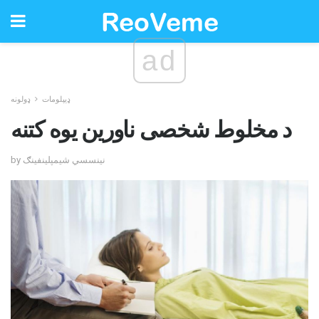
ad
ډیپلومات
ډولونه
د مخلوط شخصی ناورین یوه کتنه
by نینسسي شیمپلینفینګ