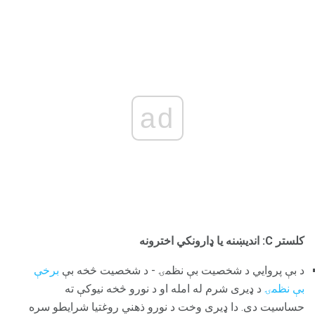
ad
کلستر C: اندیښنه یا ډارونکي اخترونه
د بې پروايي د شخصیت بې نظمۍ - د شخصیت څخه بې
برخې
بې نظمۍ
د ډیری شرم له امله او د نورو څخه نیوکې ته
حساسیت دی. دا ډیری وخت د نورو ذهني روغتیا شرایطو سره