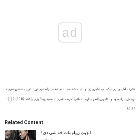
ad
کلارک، ایل، وانډربیلیک، ای، شاپرو، ج. او ایل.
د شخصیت د بې نظمۍ بډایه نوی نړۍ - ټرټ مشخص شوی: د
پوښښ، پراخیدو، او د کاموروبالیدو په اړه د اضافي تعریف اغیزې.
د سایکپوهنالوژي بیاکتنه
2015) 2 (1):
52-82.
Related Content
انډیټ ډیپلومات څه شی دی؟
ډیپلومات