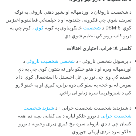
د شخصیت ناروغان د اوږدمهاله او بشپړ ذهني ناروغۍ په توګه
تعریف شوي چې فکرونه، چلندونه او د خپلمنځي فعالیتونو اغیزمن
کوي. DSM-5 د
شخصیت
ځانګړتیاوې په ګوته
کوي
، کوم چې په
دریو کلسترونو کې تنظیم شوي دي:
کلستر A: خراب، اختیاری اختالات
د پرسونل شخصي ناروغۍ - د
شخصي شخصیت ناروغۍ
د
اوږدمهاله ویره او د هغو خلکو باور نه شتون کوي ​​چې په دې
عقیده کې وي چې نور یې غل اخیستل یا استحصال کوي. دا د
نفوس له یو څخه په سلو کې دوه برابره کیږي او په ځینو لارو
کې د شیزوفرینیا سره زیاتوالی راځي.
د شیزیدید شخصیت شخصیت خرابی - د
شیزید شخصیت
شخصیت خرابی
د نورو خلکو لپاره د بې کفایتۍ نښه ده. هغه
کسان چې د دې ناروغۍ سره مخ کیږي ډیری وختونه د نورو
خلکو سره نږدې اړیکې جوړوي.