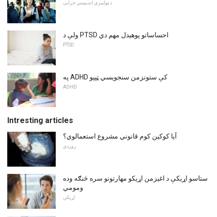
د ټولنیزې اندیښنې خرابی
ولې د PTSD احساساتو پوهیدل مهم دي
PTSD
په ADHD کې ستونزمن سنجویسي ټپپو
ADHD
Intresting articles
آیا کوکین کوم قانوني مشروع استعمالوي؟
روږدي
ستاسو اړیکې د اغیزمن اړیکو مهارتونو سره څنګه وده
ومومي
اړیکې