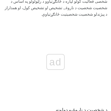
شخصی فعالیت کولو لپاره د ځانګړتیاوو د راټولولو په اساس د
شخصیت شخصیت د ناروغۍ تشخیص او تشخیص کول، او همداراز
د پیژندلو شخصیت شخصیتیت ځانګړتیاوې.
ad
د شخصیت د ناروغیو ډولونه