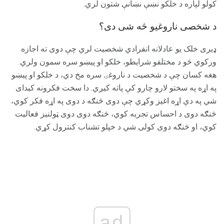
کولو لپاره د خلکو نښې نښانې شتون لري.
د شخصی ناروغیو څه شی دی؟
ډیری خلک یو عادلانه انفرادي شخصیت لري چې دوی ته اجازه
ورکوي څو د مختلفو شرایطو، خلکو او پیښو سره سمون ولري.
هغه کسان چې د شخصیت د ناروغۍ سره مخ دي، د خلکو او پیښو
په اړه په سختو لارو چارو کې پاته کیږي. دا سخت فکرونه کیدای
شي په دې اړه اغیز وکړي چې دوی څنګه د دوی په اړه فکر کوي،
څنګه دوی د احساس تجربه کوي، څنګه دوی دوی ټولنیز فعالیت
کوي، او څنګه دوی کولی شي د خپلو تشناب کنترول کړي.
ad