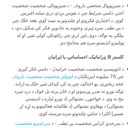
د شیزپوپپال شخصي ناروغۍ - د شیزپوپالی شخصیت شخصیت
اختر، داسې شرایط چې د نفوس نږدې دری سلنه اغیزمن
کوي، د اختیاري فکرونو او چلندونو په نښه کوي. هغه خلک چې
د بې نظمۍ سره ډیری وختونه په جادویي فکر کې ښکیل دي، د
بیلګې په توګه، دوی باور لري چې راتلونکي کولی شي. او له
ټولنیزو اندیښنو سره هم مخامخ دي.
کلستر B: ډراماتيک، احساساتي، یا ایرانیان
د انتونیسټ شخصیت شخصیت خرابیدل - داسې فکر کیږي
چې 7.6 میلیونه امریکایان د
انډولیز شخصیت شخصیت ناروغۍ
څخه رنځیږي، یو اختالف چې په کې کېدای شي خلک په اراده
توګه نورو ته ضرر ورسوي او د ځان پرته بل څوک د درد سره
مخ نه وي. د خواخوږۍ نشتوالي (د نورو لپاره د اندیښنې
نشتوالی) د پوهاوي نشتوالی (د ظالمانه فعالیتونو په اړه لږ
ضمیر) اکثرا د جنایي چلندونو سره مرسته کوي.
د سرحدي کراس شخصیت بې نظمۍ - د
سرحدونو شخصیت