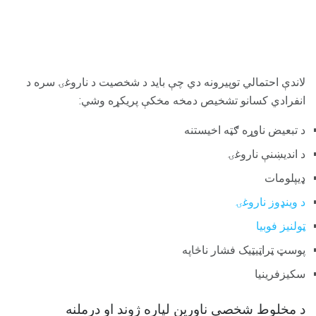
لاندې احتمالي توپیرونه دي چې باید د شخصیت د ناروغۍ سره د
انفرادي کسانو تشخیص دمخه مخکې پریکړه وشي:
د تبعیض ناوړه ګټه اخیستنه
د اندیښنې ناروغۍ
ډیپلومات
د وینډوز ناروغۍ
ټولنیز فوبیا
پوسټ ټراټیټیک فشار ناڅاپه
سکیزفرینیا
د مخلوط شخصی ناورین لپاره ژوند او درملنه