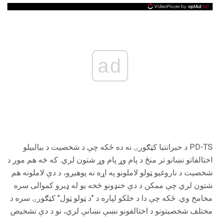
ad
PD-TS د حیرانتیا کټګورۍ نه ده ځکه چې د شخصیت د بیالبیلو
اختالفاتو نښانو تر منځ د پام وړ پام وړ شتون لري. که څه هم موږ د
شخصیت د ناروغیو ټولو لاملونو په اړه نه پوهیږو، د دې لاملونه هم
شتون لري چې ممکن د دې خنډونو څخه یو له ډیرو کموالی سره
مخامخ وي. ځکه چې دا د خلکو لپاره د "د ټولو ټول" کټګورۍ سره د
مختلف شخصیتونو د اختالفونو نښې نښانې لري، نو د دې تشخیص