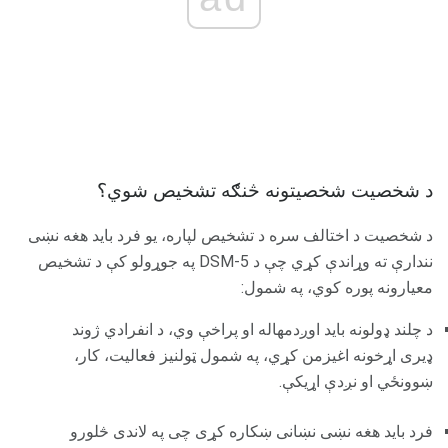
د شخصیت شخصیتونه څنګه تشخیص شوي؟
د شخصیت د اختالف سره د تشخیص لپاره، یو فرد باید هغه نښی
نندارې ته وړاندې کړي چې د DSM-5 په جوړولو کې د تشخیص
معیارونه پوره کوي، په شمول:
د چلند ډولونه باید اوږدمهاله او پراخې وي، د انفرادي ژوند
ډیری اړخونه اغیزمن کړي، په شمول ټولنیز فعالیت، کار،
ښوونځي او نږدې اړیکې.
فرد باید هغه نښی نښانی ښکاره کړی چی په لاندی څلورو