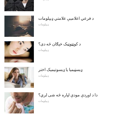
د فرعي اعلامیې علامتي ډیپلومات
ډیپلومات
د کوټټوټیک خپګان څه دی؟
ډیپلومات
ډیسټیمیا یا ډیسوتیمیک اختر
ډیپلومات
دا د اوږدې مودې لپاره څه شی لري؟
ډیپلومات