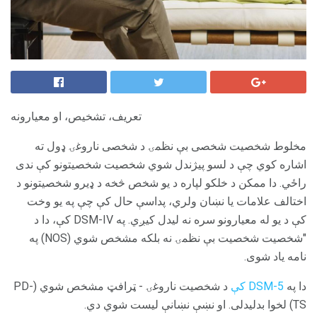
تعریف، تشخیص، او معیارونه
مخلوط شخصیت شخصی بې نظمۍ د شخصی ناروغۍ ډول ته
اشاره کوي چې د لسو پیژندل شوي شخصیت شخصیتونو کې ندی
راځي. دا ممکن د خلکو لپاره د یو شخص څخه د ډیرو شخصیتونو د
اختالف علامات یا نښان ولري، پداسې حال کې چې په یو وخت
کې د یو له معیارونو سره نه لیدل کیږي. په DSM-IV کې، دا د
"شخصیت شخصیت بې نظمۍ نه بلکه مشخص شوي (NOS) په
نامه یاد شوی.
دا په
DSM-5 کې
د شخصیت ناروغۍ - ټرافټ مشخص شوي (PD-
TS) لخوا بدلیدلی. او نښې نښانې لیست شوي دي.