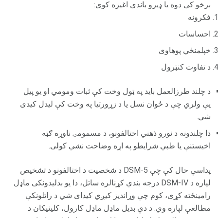
برخو کی دوه یا ډیرو باندی اغیزه کوی:
فکرونه
احساسات
خپلمنځي پوهاوى
د تفاوت کنټرول
د چلند طرزالعمل باید په ټول وخت کې ثبات ومومي او یو پیل
یې ولري چې د ځوان نسل یا د زړورتیا په وخت کې لیدل کیدی
شي.
دا چلندونه د نورو ذهني اختالفونو، د مسمومۍ ناوړه ګټه
اخیستنې یا طبي شرایطو په اړه وضاحت نشي کولی.
پداسې حال کې چې DSM-5 د شخصیت د اختالفونو د تشخیص
لپاره د DSM-IV درجه بندي کړنالره ساتل، دا یو بدلیدونکی ماډل
رامینځته کړی، کوم چې وړاندیز کیږي کیدای شي د راتلونکې
مطالعې لپاره وي. د دې بدیل ماډل ماډل کارول، کلینیکان د