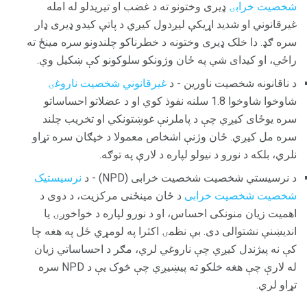
شخصیت خرابۍ
ډیری وختونو ته د غضب او تیریدلو له امله
غیرقانوني او شدید اړیکې لیږدول کیږي د پاتې کیدو ډیری ډار
سره ګډ. دا خلک ډیری وختونه د خطرناکو چلندونو سره مینځ ته
راځي، او کیدای شي په ځان وژونکو سلوکونو کې ښکیل وي.
د ناقانونه شخصيت ناورین - د
غیرقانوني شخصیت ناروغۍ
شاوخوا شاوخوا 1.8 سلنه نفوذ کوي او د عضلاتو احساساتو
سره یوځای کیږي چې د پاملرنې غوښتونکي او تخریب چلند
سره مل کیږي. ځان وژنې اشخاص معمولا د خپګان سره تړاو
نلري، بلکه د نورو د نیولو لپاره د لارې په توګه.
د نرسیستي شخصیت شخصیت خرابی (NPD) - د
نرسیستیک
شخصیت شخصیت خرابی
د ځان مینځنی مرکزیت، د دوی د
اهمیت زیان منونکی احساس، او د نورو لپاره د خواخوږۍ یا
اندیښنې نشتوالی دی. بې نظمۍ اکثرا په لومړي ځل په هغه چا
کې نه پیژندل کیږي چې ناروغي لري، مګر د احساساتي زیان
له لارې چې هغه خلکو ته پیښیږي چې څوک یې د NPD سره
تړاو لري.