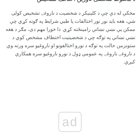
مخکې له دې چې د کلینیکر د شخصیت د ناروغۍ تشخیص کولی
شي، هغه باید نور نور اختالفات یا طبي شرایط په ګوته کړي چې
ممکن یې نښې نښانې رامینځته کړي. دا خورا مهم دی، مګر د هغه
نښې نښانې په توګه چې د شخصیتیت اختطاف مشخص کوي د
ستونزمن حالت په توګه د نورو اختالفونو او ناروغیو سره ورته وي.
د ناروغۍ ناروغۍ په عمومي ډول د نورو ناروغیو سره همکاري
کیږي.
ad