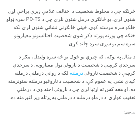
څرنګه چې د مخلوط شخصیت د اختالف علامې ډیرې پراخې لړۍ
شتون لري، یو ځانګړی درمل شتون نلري چې د PD-TS سره ټولو
خلکو سره مرسته کوي. ځینې ​​ځانګړنې نښانې شتون لري لکه
څنګه چې پورته پورته ذکر شوي شخصیت اختالسونو معیارونو
سره سم یو سړی سره چلند کړی.
د مثال په توګه، که چیرې یو څوک یو څه سره ولیدل، مګر د
سرحدي کرښې د شخصیت د ناروغۍ ټول معیارونه، د سرحدي
کرښې د شخصیت ناروغۍ
درملنه
لکه د رواني درملنې درملنه
کیدی نشي. په عموم کې، د شخصیت د ناروغیو درملنه ستونزمنه
ده، او هغه کس ته اړتیا لري چې د ناروغۍ اخته وي د درملنې
تعقیب غواړي. د درملو درملنه د درملنې په پرتله ډیر اغیزمنه ده.
سرچینې: