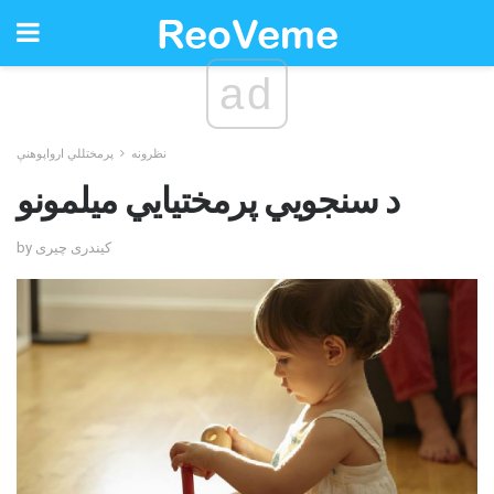
ad
نظرونه
پرمختللي ارواپوهنې
د سنجویي پرمختیایي میلمونو
by کیندری چیری