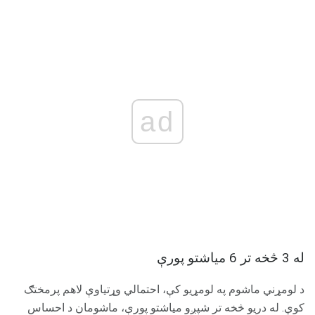
ad
له 3 څخه تر 6 میاشتو پورې
د لومړني ماشوم په لومړیو کې، احتمالي وړتیاوې لاهم پرمختګ
کوي. له دریو څخه تر شپږو میاشتو پورې، ماشومان د احساس