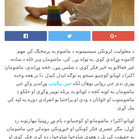
د معلولیت لرونکی سیسټمونه د ماشوم په پرمختګ کې مهم
ګامونه وړاندې کوي. په ټوله نړۍ کې، ماشومان ډیر ځله د ساده،
غیر فعالانو په څیر فکر کوي. د شلمې پیړۍ څخه وړاندې، ماشومان
اکثرا د لویانو کوچنیو نسخو په توګه لیدل کیدل. دا تر هغه وخته
پورې ندی چې رواني پوهان لکه
جین پیګیتټ
وړاندیز وکړ چې
ماشومان په لویه کچه د لویانو په پرتله
توپیر
وکړي او خلکو د
ماشومتوب او ځوانان د ودې او پراختیا یو انفرادي دوره په لټه کې
پیل کړي.
لویانو اکثرا د ماشومانو او کوچنيانو د پام وړ روڼتیا مهارتونه رد
کړل، مګر عصري فکر کونکي او څیړونکي موندلي چې ماشومان
په حقیقت کې تل د هغوی شاوخوا شاوخوا زده کړه، فکر کوي او