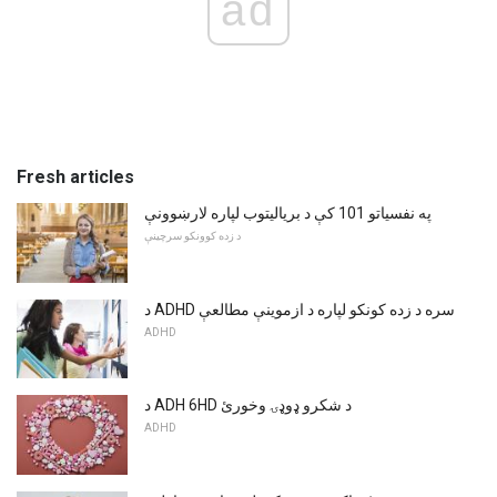
ad
Fresh articles
په نفسیاتو 101 کې د بریالیتوب لپاره لارښوونې
د زده کوونکو سرچینې
د ADHD سره د زده کونکو لپاره د ازموینې مطالعې
ADHD
د ADH 6HD د شکرو ډوډۍ وخورئ
ADHD