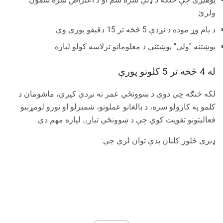
ولرئ
د پام وړ موده د نږدې 5 څخه تر 15 دقیقو پورې وي
پوښتنه "ولې" پوښتنې د معلوماتو ترلاسه کولو لپاره
له 4 څخه تر 5 کلونو پورې
لکه څنګه چې دوی د ښوونځي عمر ته نږدې کیږي، ماشومان د
کلمو په کارولو سره، د بالغانو عملونو، شمیرلو او نورو لومړنیو
فعالیتونو تقویت کوي چې د ښوونځي تیارۍ لپاره مهم دي.
ډیری څلور کلنان پدې توان لري چې: