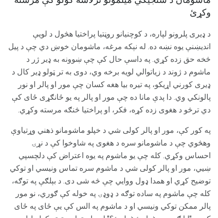
وکړئ
د ډیری پلرونو لپاره، د کوچنيانو روڼتیا پراختیا هڅول د لویې
اندیښنې یوه نښه ده. له نېکه مرغه، ماشومان خوښ دي چې د پیل
څخه حق زده کړي. په داسې حال کې چې ښوونه به ډیر ژر د
ماشوم د ژوند د زیاتوالي لویه برخه وي، دوی به تر ټولو ډیر کال د
ډیری کورني اړیکو، په تیره بیا هغه کسان چې مور او پالر او نور
پالونکي وي. دا پدې مانا ده چې مور او پالر په یو ځانګړی ځای کې
دي ترڅو د هغوی زده کړه، فکر، او پراختیا څنګه مرسته وکړي.
په کور کې، مور او پالر کولی شي د خپلو ماشومانو ذهني وړتیاوې
وهڅوي چې د ماشومانو سره د هغوی په شاوخوا کې د نړۍ
احساس وکړي. کله چې یو ماشوم په یوه اعتراض کې دلچسپي
ښیي، مور او پالر کولی شي د ماشوم سره تماس ونیسي او توکي
توضیح کړي او همدا ډول ووایي چې څه شی دی. د بېلګې په توګه،
کله چې ماشوم په ساده توګه د ډوډۍ په خوله کې ګوري، نو مور
پالر ممکن توکي ونیسي او د ماشوم په الس کې یې ځای په ځای