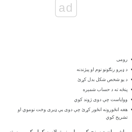
ad
رومی
د ډېرو رنګونو نوم او پیژندنه
د یو شخص شکل بدل کړئ
پنځه ته د حساب شمېره
ووایاست چې دوی ژوند کوي
هغه انځورونه انځور کړئ چې دوی یې ډیری وخت نوموي او
تشريح کوي
ماشومان د سنجیکي میلمونو ترلاسه کولو کې مرسته