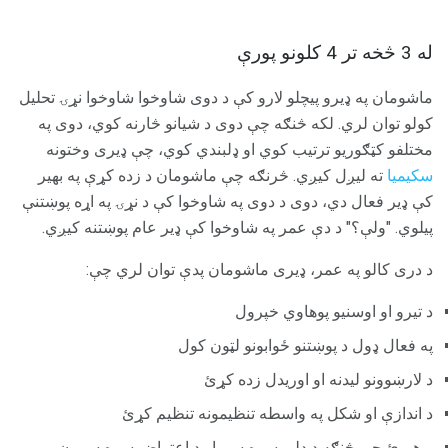
له 3 څخه تر 4 کلونو پورې
ماشومان په ډیرو پیچلو لارو کې د دوی شاوخوا شاوخوا نړۍ تحلیل
کولو توان لري. لکه څنګه چې دوی د شیانو څارنه کوي، دوی په
مختلفو کټګوریو ترتیب کوي او ډلبندي کوي، چې ډیری وختونه
سکیمیا
ته لیږل کیږي. څرنګه چې ماشومان د زده کړې په بهیر
کې ډیر فعال دي، دوی د دوی په شاوخوا کې د نړۍ په اړه پوښتنې
پیلوي. "ولې؟" د دې عمر په شاوخوا کې ډیر عام پوښتنه کیږي.
د دری کالو په عمر، ډیری ماشومان پدې توان لري چې:
د تیرو او اوسنیو پوهاوي خپرول
په فعال ډول د پوښتنو ځوابونو لټون کول
د لارښوونو لیدنه او اوریدل زده کړئ
د اندازې او شکل په واسطه تنظیمونه تنظیم کړئ
پوهیږئ چې څنګه د ډلې سره سم او د اعتراض سره سمون