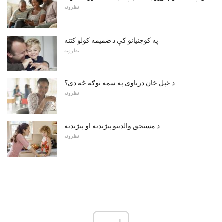
نظرونه
په کوچنیانو کې د ضمیمه کولو کتنه
نظرونه
د خپل ځان درناوی په سمه توګه څه دی؟
نظرونه
د مستحق والدینو پیژندنه او پیژندنه
نظرونه