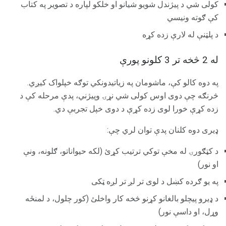
کولی شي د پیژندل شویو شیانو او خلکو لپاره د تصویر په کتاب
کې ګوته ونیسي
د پلټنې له لارې زده کړه
له 2 څخه تر 3 کلونو پورې
په دوه کالو کې، ماشومان په زیاتیدونکي توګه خپلواک کیږي.
څرنګه چې دوی اوس کولی شي نړۍ وپیژني، پدې مرحله کې د
زده کړې خورا لوی زده کړې د دوی خپل تجربې دي.
ډیری دوه کلنان پدې توان لري چې:
د کټګورۍ له مخې توکي ترتیب کړئ (لکه حیواناتو، ګلونه، ونې
او نور)
په یو ګرده کښل د لوی تر لږ تر لږه ټکی
د ډیرو پیچلو بالغانو کړنو څخه کار واخلئ (کور چلول، د لمنځه
وړل، او داسې نور)