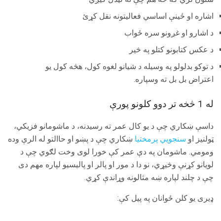
اشاره او ځینې اساسي فعالیتونه نقل کړئ
د اشارو او غږونو سره ځواب
د عکس کتابونو کتلو په څیر
د توکو بدلولو په وسیله د شیانو لغوه کول، هڅه کول یو
اعتراض بل بل ته وسپاره.
له 1 څخه تر دوو کلونو پورې
داسې ښکاري چې د یو کال عمر ته رسیدنه، د ماشومانو فزیکي،
ټولنیز او
سنجویي پرمختیا
ښکاري چې د پښو او حاالتو له الرې وده
ومومي. ماشومان په دې عمر کې خورا لوی وخت لګوي چې د
لویانو کړنې وڅیړي، نو دا د مور او پالر او پالیسیو لپاره مهم دی
چې د چلند لپاره ښه مثالونه وړاندې کړي.
ډیری یو کلن ځوانان په پیل کې: