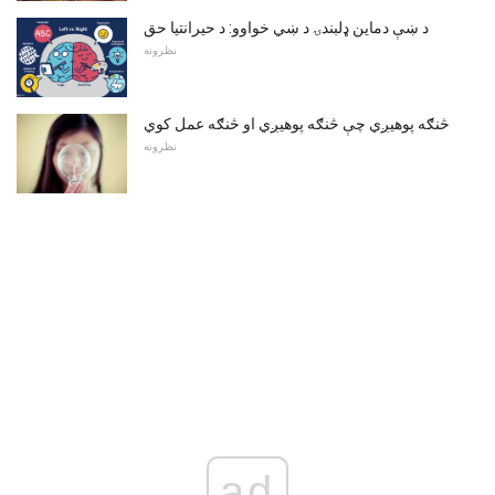
د ښې دماین ډلبندۍ د ښي خواوو: د حیرانتیا حق
نظرونه
څنګه پوهیږي چې څنګه پوهیږي او څنګه عمل کوي
نظرونه
ad