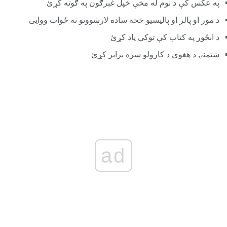
په عکس کې د نوم له مخې خپل غبرګون په ګوته کړئ
د مور او پالر او پالیسیو څخه ساده لارښوونو ته ځواب ووایی
د انځور په کتاب کې توکي یاد کړئ
شتمنۍ د هغوی د کارولو سره برابر کړئ
ad