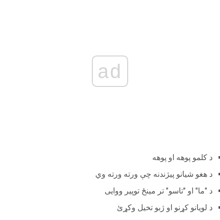
ad
د کلمو پوهه او پوهه
د هغو شیانو پیژندنه چې ورته ورته وي
د "ما" او "تاسو" تر مینځ توپیر ووایی
د لویانو کړنو او ژبو تخیل وکړئ