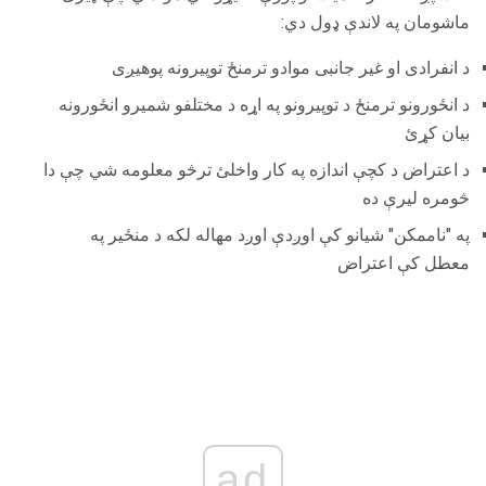
ماشومان په لاندې ډول دي:
د انفرادی او غیر جانبی موادو ترمنځ توپیرونه پوهیږی
د انځورونو ترمنځ د توپیرونو په اړه د مختلفو شمیرو انځورونه
بیان کړئ
د اعتراض د کچې اندازه په کار واخلئ ترڅو معلومه شي چې دا
څومره لیرې ده
په "ناممکن" شیانو کې اوږدې اوږد مهاله لکه د منځیر په
معطل کې اعتراض
ad