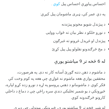
احساس پیاوړې احساس پیل
کوي
.
په دې عمر کې، ډیری ماشومان پیل کیږي:
د پیژندل شویو مخونو پیژندنه
د نورو خلکو د نظر بیان ته ځواب ووایی
پیژندل او غږیدل غږونو ته غبرګون
د مخ څرګندونو نقلولو پیل پیل کړئ
له 6 څخه تر 9 میاشتو پورې
د ماشوم د ذهن دننه ګورئ آسانه کار نه دی. په هرصورت،
محققین یوازې هغه ماشوم نه غواړي چې هغه په ​​کوم وخت کې
فکر کوي. د ماشومانو د ذهني پروسو په اړه د نورو زده کړو لپاره،
څیړونکي د یو شمیر تخليکي دندې سره راځي چې د دماغ د داخلي
کارونو څرګندونه کوي.
له شپږ څخه تر 9 میاشتو پورې، څیړونکي موندلي چې ډیری