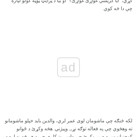
کړي، "ایا ګریسي غواړئ غواړئ؟" او بیا د ټرایټ ټوټه کولو لپاره
چې دا څه کوي.
ad
لکه څنګه چې ماشومان لوی عمر لري، والدین باید خپلو ماشومانو
ته وهڅوي چې په فعاله توګه نړۍ وپيژني. هڅه وکړئ د ځوانو
کوچنيانو سره صبر وکړئ چې داسې ښکاري چې د هر څه په اړه د