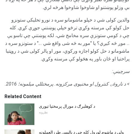
بې وزلو پوښتنو او شاوخوا شاوخوا هرڅه لري.
والدین کولی شي د خپلو ماشومانو سره د نورو تخليکي ستونزو
حل کولو کې مرسته وکړي ترڅو خپلې پوښتنې جوړې کړي. کله
چې د کومې ستونزې سره مخامخ شي، لکه پوښتنې چې تاسو یې
... موږ څه کیږي؟ یا "موږ به څه شی واقع شي ...." د ستونزو سره د
ماشومانو د حل کولو اجازه ورکوي، مور او پالر کولی شي د روڼتیا
پراختیا او ځان باور په هڅولو کې مرسته وکړي.
سرچینې:
> د ناروغۍ کنترول او مخنیوی مرکزونه.
پرمختللي میلمونه؛
2016.
Related Content
د کوهلبرګ د مورال پرمختیا تیوری
نظرونه
ولې د ماشوم لوړول کله چې د پالیسۍ طرزالعملونه