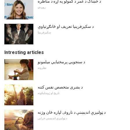
د څښاک د عمر د کمولو په اړه د مناظره
روږدي
د سکیزفرینیا تعریف او ځانګړتیاوې
سکیزفرینیا
Intresting articles
د سنجویي پرمختیایي میلمونو
نظرونه
د بشری متخصص نفس کتنه
تاریخ او ژوندلیکونه
د ټولنیزې اندیښنې د ناروغۍ لپاره ځان وژنه
د ټولنیزې اندیښنې خرابی