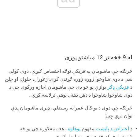
له 9 څخه تر 12 میاشتو پورې
څرنګه چې ماشومان په فزيکي توګه اختصاص کیږي، دوی کولی
شي د دوی شاوخوا ژوره ژوره ګړندۍ کړي. ژغورل، چلول، او چلن
د
فزيکي ډګر
یوازې یو څو دي چې ماشومان اجازه ورکوي چې د
دوی شاوخوا شاوخوا د ذهن ذهني پوهې ترلاسه کړي.
څرنګه چې دوی د یو کال عمر ته رسیدلي، ډیری ماشومان پدې
توان لري چې:
د
اعتراض د پایښت
مفهوم
پوهاوه
، هغه مفکوره چې یو څه
شتون لري که څه هم چې نه لیدل کیږي