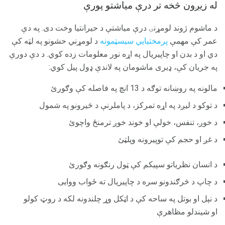
له زیږون څخه تر درې میاشتو پورې
د ماشوم ژوند لومړنۍ درې میاشتې د حیرانتیا وخت دی. په دې
عمر کې مهمې
پرمختیایي سیسټمونه
د لومړني حشونو په لټه کې
دي او د بدن او چاپیریال په اړه نور معلومات زده کوي. د دې دورې
په جریان کې، ډیری ماشومان په لاندې ډول پیل کوي:
مالونه په روښانه توګه د 13 انچ په فاصله کې وګورئ
د توکو د لیږد په اړه تمرکز، د پاملرنې د څیرونو په شمول
د خوږ، تنفس، خولې او خوند خوږ ترمنځ واچوئ
د غږ او حجم کې توپیرونه وپلټئ
د انسان نظریاتو سپیکم کې ټول رنګونه وګورئ
د چاپ د څرګندونو سره د چاپیریال ته ځواب ووایی
د نپل او بوتل په ساحه کې د اټکل وړ چلندونه لکه د روټ کولو
او شيندلو مظاهرې