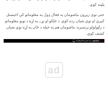
پلټنه کوي.
حتی نوی زیږون ماشومان په فعال ډول په معلوماتو کې اخیستل
کیږي او نوي شیان زده کوي. د خلکو او نړۍ په اړه د نویو معلوماتو
د راټولولو برسیره، ماشومان هم په خپله د ځان په اړه نوي شیان
کشف کوي.
ad