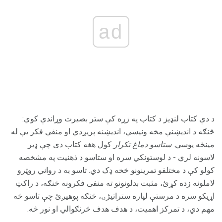
ad
د دې کتاب لنډیز د کتاب په زړه کې ستر بصیرت وړاندې کوي:
څنګه د اندیښنې مخه ونیسي، اندیښنه پریږدي او منفي فکر یې له
مینځه یوسي.
ستاسو دماغ تکرار
کول هغه کتاب دی چې ډیر
لاسونه لري - د لوستونکي سره او ستاسو د ذهنیت په مشخصه
کولو کې د مختلفو تمرینونو څخه ډک دي. تاسو به د رواني روټرو
لاملونه زده کړئ، مثبت بدلونونو ته منفی فکرونه څنګه، د راکټ
اړیکو سره د مرستې لپاره ستراتیژۍ، څنګه پوهیږئ چې تاسو څه
مهم دي، د تمرکز اهمیت، د هدف هدف څرنګوالي او نور څه.