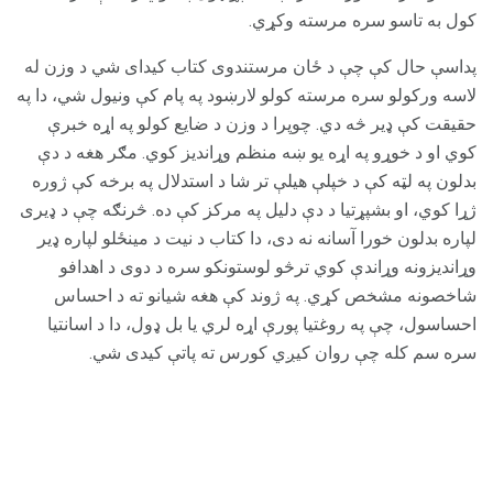
کول به تاسو سره مرسته وکړي.
پداسې حال کې چې د ځان مرستندوی کتاب کیدای شي د وزن له
لاسه ورکولو سره مرسته کولو لارښود په پام کې ونیول شي، دا په
حقیقت کې ډیر څه دي. چوپرا د وزن د ضایع کولو په اړه خبرې
کوي او د خوړو په اړه یو ښه منظم وړاندیز کوي. مګر هغه د دې
بدلون په لټه کې د خپلې هیلې تر شا د استدلال په برخه کې ژوره
ژړا کوي، او بشپړتیا د دې دلیل په مرکز کې ده. څرنګه چې د ډیری
لپاره بدلون خورا آسانه نه دی، دا کتاب د نیت د مینځلو لپاره ډیر
وړاندیزونه وړاندې کوي ترڅو لوستونکو سره د دوی د اهدافو
شاخصونه مشخص کړي. په ژوند کې هغه شیانو ته د احساس
احساسول، چې په روغتیا پورې اړه لري یا بل ډول، دا د اسانتیا
سره سم کله چې روان کیږي کورس ته پاتې کیدی شي.