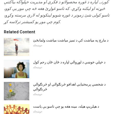
کورنۍ لپاره د غوره محصولاتو د فکري او مدیریت خپلواکه بیاکتنې
څیړنه او لیکنه وکړي.
که تاسو غواړئ هغه څه چې موږ یې کوو،
تاسو کولی شئ زمونږ د غوره شویو لینکونو له لارې مرسته وکړو،
کوم چې موږ یو کمیشنر ترلاسه کړ.
Related Content
د مارچ په میاشت کې د تمیز میاشت میاشت ولمانځئ
خوشحاله
د خپلې خوښې د لوړوالي لپاره د ځان ځان رحم کول
خوشحاله
د شخصي پرمختیایي اهدافو څرنګوالي او څرنګوالي
څرنګوالي
خوشحاله
د هیلریټ هیله، مینه هغه یو چې تاسو یې یاست
خوشحاله