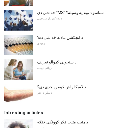
څه شی دی "MS" ستاسو د نوم په وسیله؟
د زده کوونکو سرچینې
د انجکشن تبادله څه شی ده؟
روږدي
د سنجویي کډوالو تعریف
رواني درملنه
د لامیکا راش څومره جدي دی؟
د بیپلورډ اختر
Intresting articles
د مثبت مثبت فکر کوونکی څنګه
خوشحاله