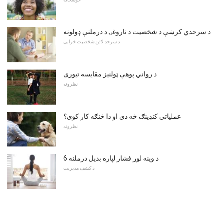
د سرحدي کرښې د شخصیت د ناروغۍ د درملنې ډولونه
د سرحد لائن شخصیت خرابی
د رواني پوهې ټولنیز مقایسه تیوری
نظرونه
عملیاتي کنډینګ څه دي او دا څنګه کار کوي؟
نظرونه
6 د وینه لوړ فشار لپاره بدیل درملنه
د کشف مدیریت