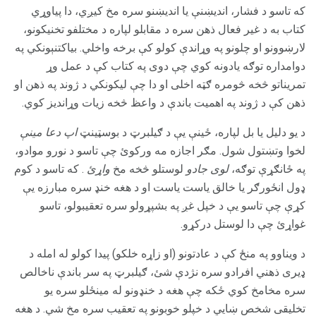
که تاسو د فشار، اندیښنې یا اندیښنو سره مخ کیږي، دا پیاوړي
کتاب به د غیر فعال ذهن سره د مقابلو لپاره د مختلفو تخنیکونو،
لارښوونو او چلونو په وړاندې کولو کې برخه واخلي. بیاکتنېونکي په
دوامداره توګه یادونه کوي چې دوی په کتاب کې د عمل وړ
تمریناتو څخه څومره ګټه اخلی او دا چې لیکونکي د ژوند په ذهن او
ذهن کې د ژوند په اهمیت باندې د واعظ څخه زیات وړاندیز کوي.
د یو دلیل یا بل لپاره، ځینې یې د ګیلبرټ د بوسټینټ
اپ دعا مینې
لخوا وتښتول شول. مګر اجازه مه ورکوئ چې تاسو د نورو موادو،
په ځانګړې توګه،
لوی جادو
لوستلو څخه مخ
واړئ
. که تاسو د کوم
ډول انځورګر یا خالق یاست یاست او د هغه خنډ سره مبارزه یې
کړې چې تاسو یې د خپل غږ په بشپړولو سره تعقیبولو، تاسو
غواړئ چې دا لوستل درکړو.
د ویناوو په منځ کې د عادتونو (او زاړه خلکو) پیدا کولو له امله د
ډیری ذهني افرادو سره نژدې شئ، ګیلبرټ په سر باندې ناخالص
سره مخامخ کوي ځکه چې هغه د خنډونو له مینځلو سره یو
تخلیقی شخص ښايي د خپلو خوبونو په تعقیب سره مخ شي. د هغه