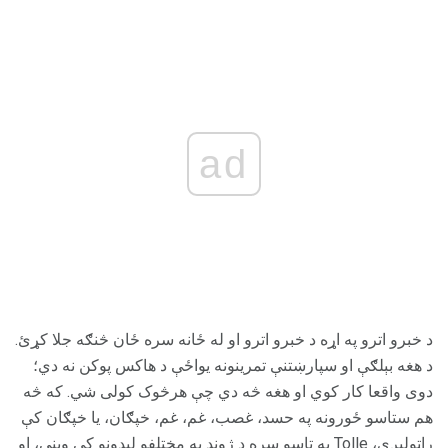
ad
د خبرو اترو په اړه د خبرو اترو او له ځانه سره ځان څنګه جلا کړئ.
د هغه بېلګې او سپارښتنې تمرینونه یواځې د هاکس پوکن نه دي؛
دوی واقعا کار کوي او هغه څه دي چې هرڅوک کولی شي. که څه
هم ستاسو ځورونه په حسد، غصب، غم، غم، خپګان، یا خپګان کې
راټولیږي، Tolle به تاسو سره د ژوند په مختلفو لیدونو کې ویني، او