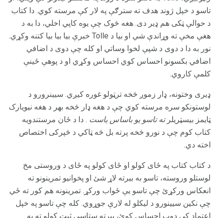
تاسو د خپل ژوند هدف ته سترګې په لار کې مرسته کوي. دا کتاب
د حوالې ټکی هم ډیر دی. هغه څوک چې یوه کاپي اخلي، دا به د
هغې مخې ته وړاندې شي او بیا د Tolle خبرې بیا بیا بیا کتنه وکړي.
نور به دا د دوی د شپې لخوا وساتي او کله چې دوی د اضافي
اضافي بکسونو احساس کوي احساس وکړي او د پوهې ځینې
کلمې کاروي.
ډیری وختونه، ډار زموږ څخه ترټولو غوره کیږي. سیینرورو د
لوستونکو سره مرسته کوي چې د هغه ډار څخه بهر د هغه نیویارک
ټایمز بیسټریلر
ته تاسو یو باساس یاست
. دا د ځان مرستندویه
کتاب کوم چې د نورو څخه پرته بل څه ټاکي د څپرکی اختصاص
اخته دي.
د کتاب کتاب په ځای کولو او ځای کولو په ځای د وروستی مخ
لوستلو وروسته، تاسو به بیرته لاړ شئ او پخوانیو تمرینونو ته
انعکاس ورکړئ چې تاسو یې ځواب ورکړ. تمرينونه هم کور ته ځي
چې نکين سيينورو د ليکلو له لارې جوړوي. کله چې تاسو په خپل
اعتماد کې ډوب احساس کوئ، بیرته ستاسې ثبت کولو ته به