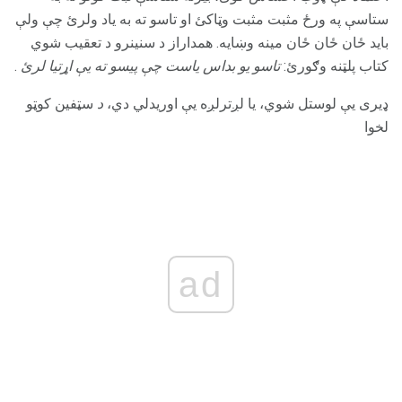
ستاسې په ورځ مثبت مثبت وټاکئ او تاسو ته به یاد ولرئ چې ولې
باید ځان ځان ځان مینه وښایه. همداراز د سنینرو د تعقيب شوي
کتاب پلټنه وګورئ:
تاسو یو بداس یاست چې پیسو ته یې اړتیا لرئ
.
ډیری یې لوستل شوي، یا لږترلږه یې اوریدلي دي،
د
سټفین کوټو
لخوا
ad