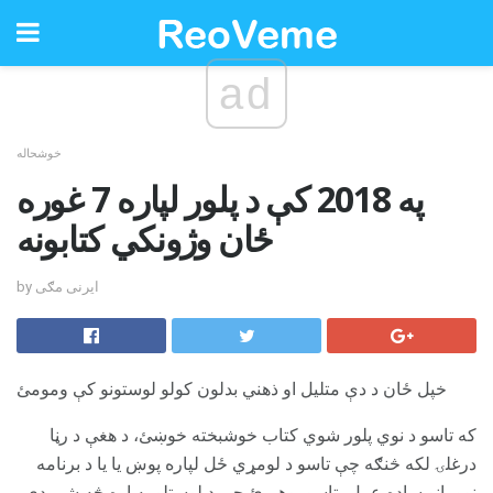
ad
خوشحاله
په 2018 کې د پلور لپاره 7 غوره
ځان وژونکي کتابونه
by ایرنی مګی
خپل ځان د دې متلیل او ذهني بدلون کولو لوستونو کې ومومئ
که تاسو د نوي پلور شوي کتاب خوشبخته خوښئ، د هغې د رڼا
درغلۍ لکه څنګه چې تاسو د لومړي ځل لپاره پوښ ​​یا یا د برنامه
نوو پاڼو ساده عمل، تاسو پوهیږئ چې د لوستلو په اړه څه شی دي.