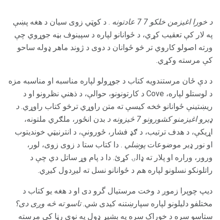
د خورا اغیزمن خلکو 7 7 عادتونه
. د کوټي زوی سیان د هغه پښې
په لار کې تعقیب کړي، د ځوانانو لپاره د سپینوف بڼه جوړوي چې
ورته اصولو کاروي تر څو ځوانان د دوی د ژوند ماهر ډوله ساحو
کې مرسته وکړي.
د دې ځان مرستندویه کتاب د جوړولو لپاره مناسبه او مناسبه مزه
د لوستلو لپاره، Cove د کارتونونو، حوالې، د ذهني نظرونو او د
ریښتینې ځوانانو څخه کیسې ته متن راوړي ترڅو کتاب راوړي.
د
ډیرو اغیزمنو کشورونو 7 څیزونه د
بدن انځور، ملګري ملتونه،
اړیکې، د هدف ترتیب، د ګډ فشار، ځورونې، د انترنیټي خوندیتوب
او نور ډیر موضوعات
پوښلي
. دا کتاب ستا د زوى زوی، لور،
ورور، وراره او پلار ته ډالۍ کړئ. دا د پام وړ ساتل دي چې د
راتلونکو نسلونو لپاره هم د ځوانانو نسل ته لیږدول کیږي.
دیپ چوپرا زموږ د وخت مرستیال گرو دی او د هغه یو کتاب د
مختلفو دلیلونو لپاره سپارښتنه کیدی شي.
تاسو ته څه وږی دی؟
ستاسو سره د خوراک سره په بشپړ ډول په نوي رڼا کې مرسته