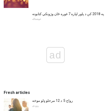
په 2018 کې د پلور لپاره 7 غوره ځان وژونکي کتابونه
خوشحاله
ad
Fresh articles
رواج 5: د 12 مرحلو ډلو موخه
روږدي