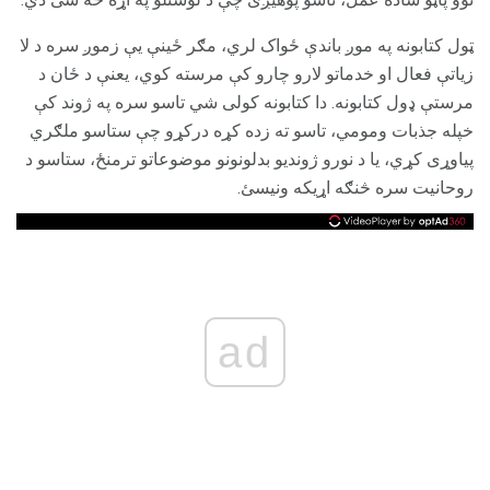
ټول کتابونه په موږ باندې ځواک لري، مګر ځینې یې زموږ سره د لا
زیاتې فعال او خدماتو لارو چارو کې مرسته کوي، یعنې د ځان د
مرستې ډول کتابونه. دا کتابونه کولی شي تاسو سره په ژوند کې
خپله جذبات ومومي، تاسو ته زده کړه درکړو چې ستاسو ملګري
پیاوړی کړي، یا د نورو ژوندیو بدلونونو موضوعاتو ترمنځ، ستاسو د
روحانیت سره څنګه اړیکه ونیسئ.
ad