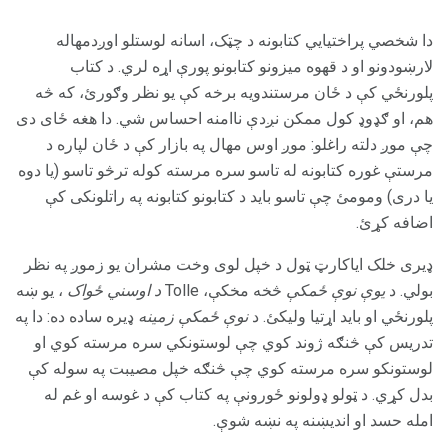
دا شخصي پراختیایي کتابونه د چټک، اسانه لوستلو اوږدمهاله
لارښودونو او د قهوه میزونو کتابونو پورې اړه لري. د کتاب
پلورنځي کې د ځان مرستندویه برخه کې یو نظر وګورئ، که څه
هم، او ګډوډ کول ممکن نږدې ناامنه احساس شي. دا هغه ځای دی
چې موږ دلته راغلو: موږ اوس مهال په بازار کې د ځان لپاره د
مرستې غوره کتابونه له تاسو سره مرسته کوله ترڅو تاسو (یا دوه
یا دری) ومومئ چې تاسو باید د کتابونو کتابونه په راتلونکی کې
اضافه کړئ.
ډیری خلک ایاکارټ ټول د خپل لوی وخت مشران یو زموږ په نظر
بولي. د
یوې نوې ځمکې
څخه مخکې، Tolle
د اوسني ځواک
، یو ښه
پلورنځي او باید اړتیا ولیکئ. د
نوې ځمکې زمینه
ډیره ساده ده: دا په
تدریس کې څنګه ژوند کوي چې لوستونکي سره مرسته کوي او
لوستونکو سره مرسته کوي چې څنګه خپل مصیبت په سوله کې
بدل کړي. د ټولو ډولونو ځورونې په کتاب کې د غوسه او غم له
امله حسد او اندیښنه په نښه شوې.