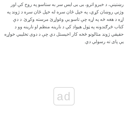
رښتینې، د خبرو اترو، بی بی ایس سر به ستاسو په روح کې اور
وژني روښان کړي، په خپل ځان سره له خپل ځان سره د ژوند په
اړه د هغه څه په اړه چې تاسو یې وغواړئ مرسته وکړئ. د دې
کتاب څرګندونه په ټول هیواد کې د نارینه منظم او نارینه وو د
حقیقي ژوند مثالونو څخه کار اخیستل دي چې د دوی تخليبي خواړه
یې پای ته رسولي دي.
ad