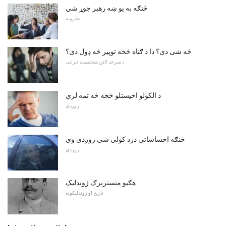
څنګه به یو ښه رهبر جوړ شي
نظرونه
څه شی دی؟ دا د ګناه څخه توپیر څه ډول دی؟
د سرحد لائن شخصیت خرابی
د الکولو اخیستلو څخه څه تمه لري
روږدي
څنګه احساساتي درد کولی شي روږدی وي
روږدي
هګیو منستربرګ ژوندلیک
تاریخ او ژوندلیکونه