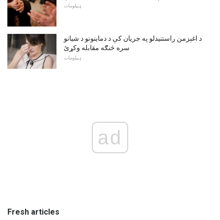
ډیپلومات
د اغېزمن راستنیدلو په جریان کې د دماینونو د شیانو
سره څنګه مقابله وکړئ
ډیپلومات
ad
Fresh articles