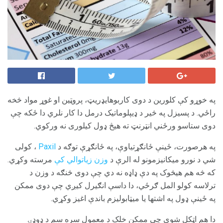
په خوړو کې کلورین د دوی کاربوهایډریټ، پروټین او غوړ مواد څخه
راځي. د پسیزل په څیر د ډیپلوماتیک درمل دا کار نلري دا ځکه چې
دوی ستاسو ورځني انټرنټ ته هیڅ ډول کیلوری نه ورکوي.
په هرصورت، ځینې ځانګړتیاوې، په ځانګړې توګه د
Paxil
، کولی
شي د نورو میکانیزمونو له الرې د
وزن زیاتوالي کې
مرسته وکړي.
که څه هم هیڅوک په دې ډاډه نه دي چې دوی څنګه د وزن د
ترلاسه کولو المل ګرځي، دا داسې انګیرل کیږي چې دوی ممکن
په ځینې ډول په اشتها یا میټابولیزم باندې اغیز وکړي.
دا هم اټکل شوی چې ممکن خلک د معمول سره سم د ډوډۍ