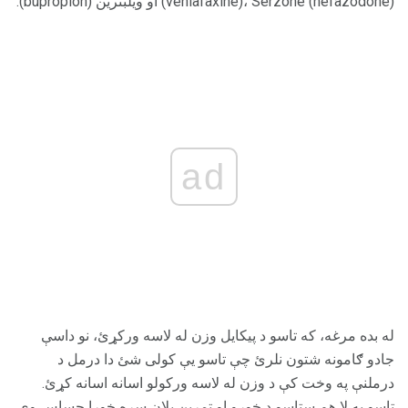
(venlafaxine)، Serzone (nefazodone) او ویلبترین (bupropion).
ad
له بده مرغه، که تاسو د پیکایل وزن له لاسه ورکړئ، نو داسې
جادو ګامونه شتون نلرئ چې تاسو یې کولی شئ دا درمل د
درملنې په وخت کې د وزن له لاسه ورکولو اسانه اسانه کړئ.
تاسو به لا هم ستاسو د خوړو او تمرین پلان سره خورا حساس وي