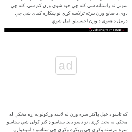
نمونې ته راستانه شي کله چې خپه شوي وزن کم شي. کله چې
دوی د ضایع وزن بیرته ترلاسه کړي نو ښکاره کیدی شي چې
درمل د هغوی د وزن اخیستلو المل شوي.
ad
که تاسو د خپل ډاکتر سره وزن له لاسه ورکولو په اړه مخکې له
مخکې نه بحث کړی، نو تاسو باید. ستاسو ډاکتر کولی شي ستاسو
سره مرسته وکړي چې پریکړه وکړي چې ستاسو د امیندوارۍ