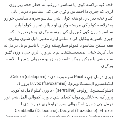
څخه ګټه ترلاسه کوي ایا ستاسو د روغتیا له خطر څخه ډیر وزن
لري. که چیرې دا احساس وکړي چې ګټې ستاسو د درمل پاتې
کیدو څخه ډیر دي، نو هغه کولی شي ستاسو سره د مناسبې خواړو
په ترلاسه کولو کې مرسته وکړي او د پالن تمرین کولو لپاره
ستاسو د وزن ګټې کنټرول کې مرسته وکړي. په هرصورت، که
چیرې تاسو په پیکایل کې د ساتلو لپاره معتبر دلیل شتون ونلرئ،
هغه ممکن ستاسو د کمولو سپارښتنه وکړي یا تاسو یو بل درمل ته
بدل کړئ. ځینې ​​انډیډیډیسینټینټ لږ یا لږ وزن لري چې د وزن ګټلو
سبب شي یا ممکن ممکن تاسو د پونډو یو معمولی شمیر له لاسه
ورکړي.
ډیری درمل چې د Paxil سره ورته دي - Celexa (citalopram)،
لیکیکسپرو (ایسسکالوپرم)، Luvox (fluvoxamine) پروزاک
(فللوکسینین)، زولوف (sertraline) - د وزن ګټلو لامل نه کوي.
پروزاک، په ځانګړي ډول، کیدای شي د وزن کموالي المل شي. نور
درمل چې د وزن له کموالي سره تړاو نلري عبارت دي له:
Cambbalta (Duloxetine)، Desyrel (Trazodone)، Effexor