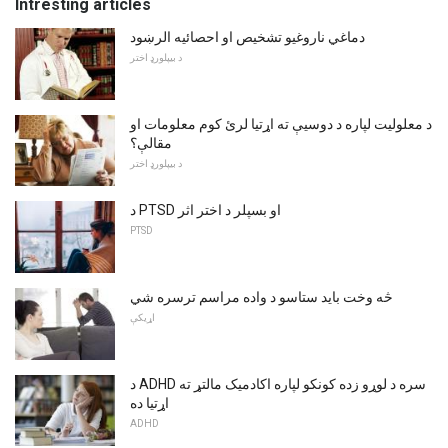
Intresting articles
دماغي ناروغیو تشخیص او احصائیه الرښود
د بیپلورډ اختر
د معلولیت لپاره د دوسیې ته اړتیا لرئ کوم معلومات او
مقالې؟
د بیپلورډ اختر
د PTSD او بسپلر د اختر اثر
PTSD
څه وخت باید ستاسو د واده مراسم ترسره شي
اړیکې
د ADHD سره د لوړو زده کونکو لپاره اکادمیک مالتړ ته
اړتیا ده
ADHD