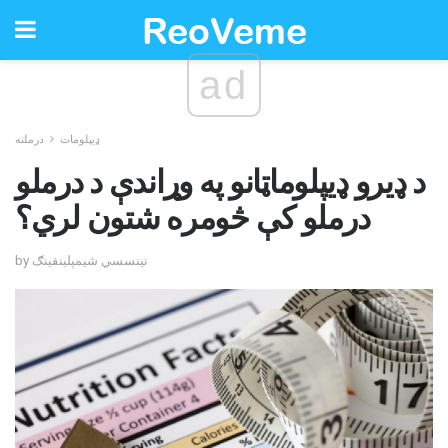
ad
ډیپلومات
درملنه
د ډیرو ډیپلوماټانو په وړاندې د درملو
درملو کې څومره شتون لري؟
by نینسسي شیمپلینفینګ