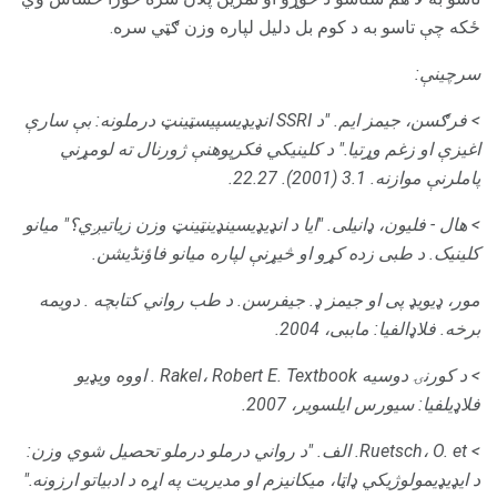
ځکه چې تاسو به د کوم بل دلیل لپاره وزن ګټي سره.
سرچینې:
> فرګسن، جیمز ایم. "د SSRI انډیډیسپیسټینټ درملونه: بې سارې
اغیزې او زغم وړتیا."
د کلینیکي فکرپوهنې ژورنال ته لومړني
پاملرنې موازنه.
3.1 (2001).
22.27.
> هال - فلیون، ډانیلی. "ایا د انډیډیسینډینټینټ وزن زیاتیږي؟" میانو
کلینیک.
د طبی زده کړو او څیړنې لپاره میانو فاؤنڈیشن.
مور، ډیویډ پی او جیمز ډ. جیفرسن.
د طب رواني کتابچه
.
دویمه
برخه.
فلاډالفیا: ماببی، 2004.
>
د کورنۍ دوسیه
Rakel، Robert E.
Textbook
.
اووه ویډیو
فلاډیلفیا: سیورس ایلسویر، 2007.
> Ruetsch، O. et.
الف.
"د رواني درملو درملو تحصیل شوي وزن:
د ایډیډیمولوژیکي ډاټا، میکانیزم او مدیریت په اړه د ادبیاتو ارزونه."