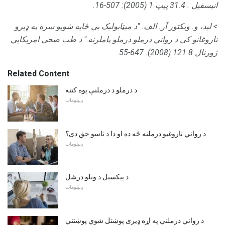
انیسفیل
.
31.4 پیټ 1 (2005): 507-16.
> لید، و. ویکتور آر.
الف.
"د میټابولیک بې ځایه شویو سره په ډیرو
ناروغانو کې د رواني درملو درملو پاملرنه."
د طب صحي امریکايي
ژورنال
121.8 (2008): 647-55.
Related Content
د درملو د درملنې یوه کتنه
ډیپلومات
د رواني ناروغیو درملنه څه ده او دا د تاسو حق دی؟
ډیپلومات
د پیکسیل د وتلو درشل
ډیپلومات
د رواني درملنې په اړه ډیری پوښتل شوي پوښتنې