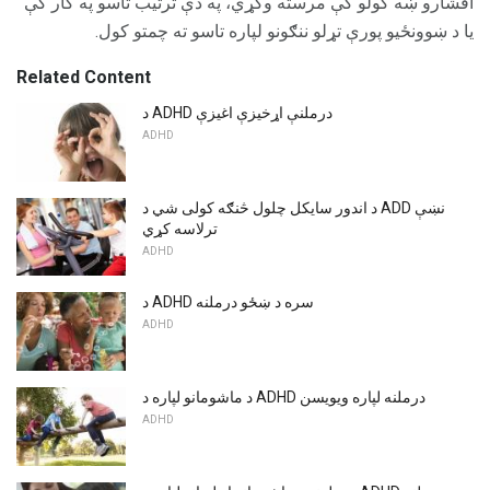
افشارو ښه کولو کې مرسته وکړي، په دې ترتیب تاسو په کار کې
یا د ښوونځیو پورې تړلو ننګونو لپاره تاسو ته چمتو کول.
Related Content
د ADHD درملنې اړخیزې اغیزې
ADHD
د اندور سایکل چلول څنګه کولی شي د ADD نښې
ترلاسه کړي
ADHD
د ADHD سره د ښځو درملنه
ADHD
د ماشومانو لپاره د ADHD درملنه لپاره ویویسن
ADHD