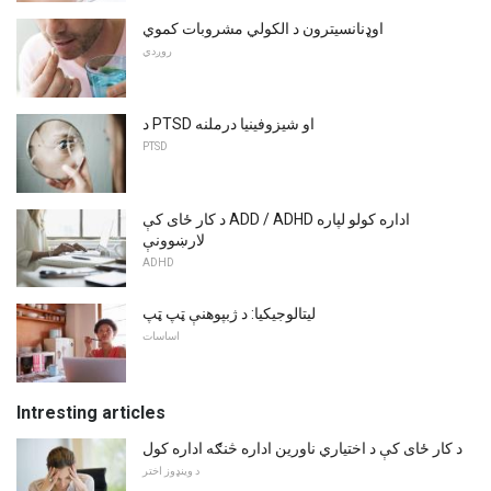
اوډنانسیترون د الکولي مشروبات کموي
روږدي
د PTSD او شیزوفینیا درملنه
PTSD
د کار ځای کې ADD / ADHD اداره کولو لپاره
لارښوونې
ADHD
لیتالوجیکیا: د ژبپوهنې ټپ ټپ
اساسات
Intresting articles
د کار ځای کې د اختیاري ناورین اداره څنګه اداره کول
د وینډوز اختر