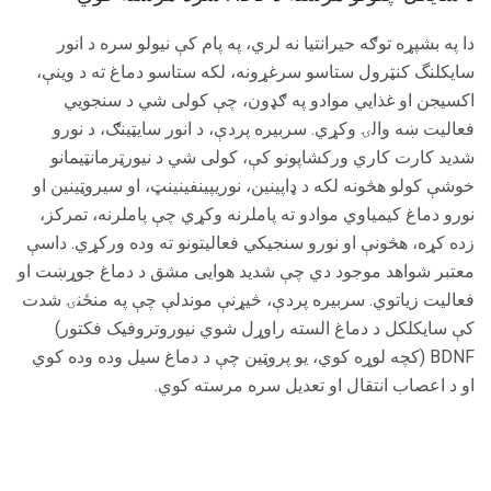
دا په بشپړه توګه حیرانتیا نه لري، په پام کې نیولو سره د انور
سایکلنگ کنټرول ستاسو سرغړونه، لکه ستاسو دماغ ته د وینې،
اکسیجن او غذایي موادو په ګډون، چې کولی شي د سنجویي
فعالیت ښه والۍ وکړي. سربیره پردې، د انور سایټینګ، د نورو
شدید کارت کاري ورکشاپونو کې، کولی شي د نیورټرمانټیمانو
خوشې کولو هڅونه لکه د ډاپینین، نوریپینفینینټ، او سیروټینین او
نورو دماغ کیمیاوي موادو ته پاملرنه وکړي چې پاملرنه، تمرکز،
زده کړه، هڅونې او نورو سنجیکي فعالیتونو ته وده ورکړي. داسې
معتبر شواهد موجود دي چې شدید هوایی مشق د دماغ جوړښت او
فعالیت زیاتوي. سربیره پردې، څیړنې موندلې چې په منځنۍ شدت
کې سایکلکل د دماغ السته راوړل شوي نیوروتروفیک فکتور)
BDNF (کچه لوړه کوي، یو پروټین چې د دماغ سیل وده وده کوي
او د اعصاب انتقال او تعدیل سره مرسته کوي.