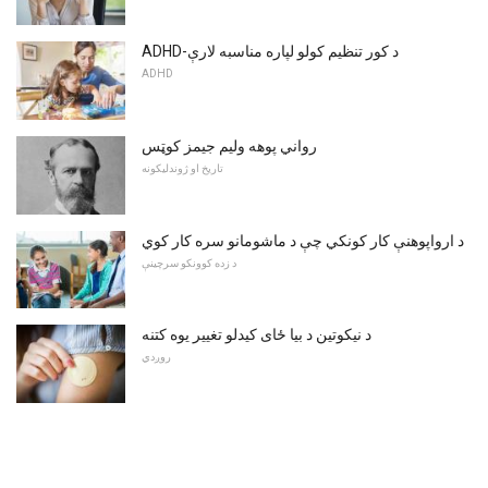
ADHD-د کور تنظیم کولو لپاره مناسبه لارې
ADHD
رواني پوهه ولیم جیمز کوټس
تاریخ او ژوندلیکونه
د ارواپوهنې کار کونکي چې د ماشومانو سره کار کوي
د زده کوونکو سرچینې
د نیکوتین د بیا ځای کیدلو تغییر یوه کتنه
روږدي