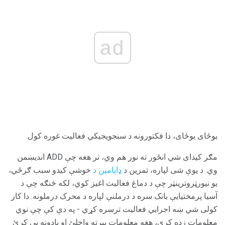
ad
یوځای یوځای، دا فکتورونه د سنجویجیکي فعالیت غوره کول.
مګر کیدای شي انځور ته نور هم وي، تر هغه چې ADD اندیښمن
وي. د یوې شی لپاره، تمرین د
ډاپامین د
خوشې کیدو سبب ګرځي،
یو نیورټروترینټر چې د دماغ فعالیت اغیز کوي، لکه څنګه چې د
آسیا پرمختیايې بانک سره د درملنې لپاره د محرک درملونه. دا کار
کولی شي ښه اجرایي فعالیت ترسره کړي - په دې کې چې نوي
معلومات زده کړي، هغه معلومات بیرته واخلئ او یادونه یې کړئ