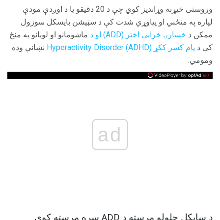
وروستی څیړنه وړاندیز کوي چې د 20 دقیقو یا د اوږدې مودې
لپاره په منځني او پیاوړي شدت کې د سټيشن بايسکل سوزول
ممکن د
خسارۍ خرابی اختر (ADD) او د
ماشومانو او لویانو په منځ
کې د
پام کسر ککړ Hyperactivity Disorder (ADHD)
نښانې وده
ومومي.
ad
د سایکل چلولو مرسته د ADD سره مرسته کوي