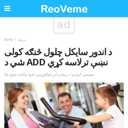
ad
درملنه
ADHD
د اندور سایکل چلول څنګه کولی
شي د ADD نښې ترلاسه کړي
by سټيسي کولينو؛ د ریچارډ این فوګوروس لخوا بیاکتنه شوې