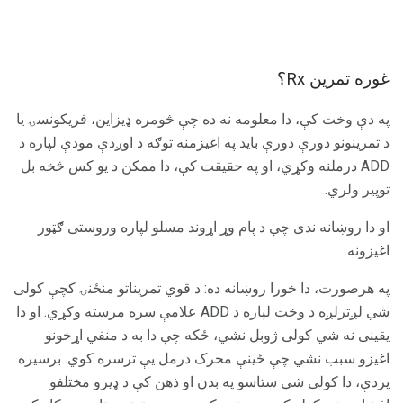
غوره تمرین Rx؟
په دې وخت کې، دا معلومه نه ده چې څومره ډیزاین، فریکونسۍ یا
د تمرینونو دورې دورې باید په اغیزمنه توګه د اوږدې مودې لپاره د
ADD درملنه وکړي، او په حقیقت کې، دا ممکن د یو کس څخه بل
توپیر ولري.
او دا روښانه ندی چې د پام وړ اړوند مسلو لپاره وروستی ګټور
اغیزونه.
په هرصورت، دا خورا روښانه ده: د قوي تمریناتو منځنۍ کچې کولی
شي لږترلږه د وخت لپاره د ADD علامې سره مرسته وکړي. او دا
یقینی نه شي کولی ژوبل نشي، ځکه چې دا به د منفي اړخونو
اغیزو سبب نشي چې ځینې محرک درمل یې ترسره کوي. برسیره
پردې، دا کولی شي ستاسو په بدن او ذهن کې د ډیرو مختلفو