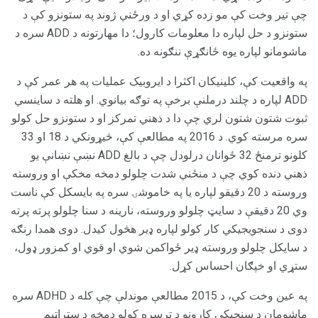
چې تیر وخت کې مو زده کړي او د ورځني ژوند په ستونزو کې د
ستونزو د حل لپاره دا معلومات کارول؛ دا مهارتونه د ADD سره د
ماشومانو لپاره یوه ځانګړې ننګونه ده.
په واقعیت کې، کلینیکان اکثرا د ایروبیک عملیات په هر عمر کې د
ADD لپاره د چلند درملنې برخې په توګه بیانوي. او هلته د ساینسي
ثبوت شتون شتون لري چې دا د ذهني تمرکز او د ستونزو حل کولو
سره مرسته کوي. د 2016 په مطالعې کې، څیړونکي د 18 او 33
کلونو ترمنځ 32 ځوانان درلودل چې د بالغ ADD نښې نښانې یو
ذهني دنده کوي چې د منځني شدت چلولو دمخه مخکې او وروسته
وروسته د 20 دقیقو لپاره یا په خاموشۍ سره په بايسکل کې ناست
وي 20 دقیقې د سایټ چلولو وروسته، نارینه د سنا چلولو پرته پرته
دوی د سنجویجیکي کار کولو لپاره ډیر هڅول کیدل. دوی همدا رنګه
د سایکل چلولو وروسته ډیر ځواکمن شوي او قوي او کمزور ډول،
ستړي او خپګان احساس کړل.
په عین وخت کې، د 2015 مطالعې موندلې چې کله د ADHD سره
ماشومان د سنجیکي کارونو د ترسره کولو دمخه د سټراټیم