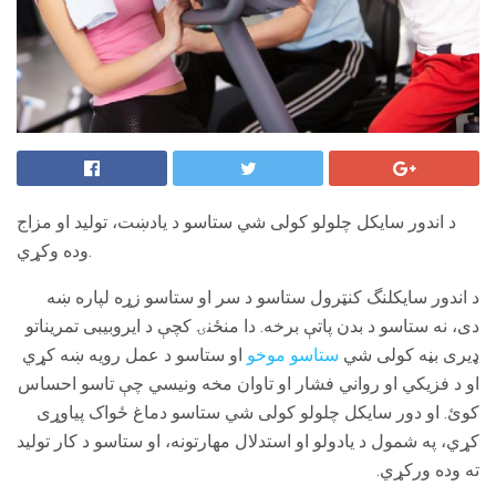
د اندور سایکل چلولو کولی شي ستاسو د یادښت، تولید او مزاج
وده وکړي.
د اندور سایکلنگ کنټرول ستاسو د سر او ستاسو زړه لپاره ښه
دی، نه ستاسو د بدن پاتې برخه. دا منځنۍ کچې د ایروبیبی تمریناتو
ډیری بڼه کولی شي
ستاسو موخو
او ستاسو د عمل رویه ښه کړي
او د فزیکي او رواني فشار او تاوان مخه ونیسي چې تاسو احساس
کوئ. او دور سایکل چلولو کولی شي ستاسو دماغ ځواک پیاوړی
کړي، په شمول د یادولو او استدلال مهارتونه، او ستاسو د کار تولید
ته وده ورکړي.