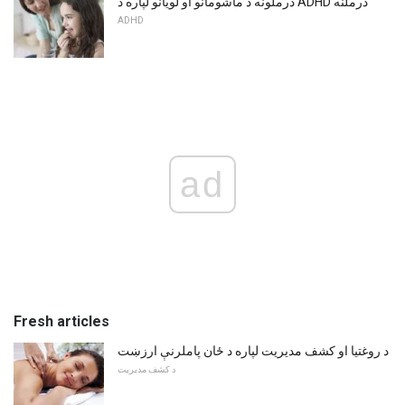
درملونه د ماشومانو او لویانو لپاره د ADHD درملنه
ADHD
ad
Fresh articles
د روغتیا او کشف مدیریت لپاره د ځان پاملرنې ارزښت
د کشف مدیریت