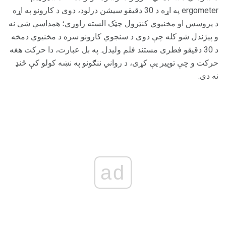
ergometer په اړه د 30 دقیقو سیشن درلود، دوی د کارونو په اړه
د پروسس او مخنیوي کنټرول چټک السته راوړي؛ همداسې شی نه
و پیژندل شو کله چې دوی د سنجوي کارونو سره د مخنیوي دمخه
د 30 دقیقو فطری مستند فلم ولیدل. په بل عبارت، دا حرکت هغه
حرکت و چې توپیر یې کړی، د رواني ننګونو په نښه کولو کې ځنډ
نه دی.
ad