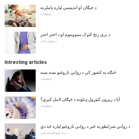
د خپګان او اندیښنې لپاره پاملرنه
ډیپلومات
د نري رنځ کنډک سنډوموم او د اختر اختر
د وینډوز اختر
Intresting articles
څنګه په کشور کې د رواني ناروغیو نښه نښه
ډیپلومات
آیا د زیږون کنټرول ډبلونه د خپګان لامل کیږي؟
ډیپلومات
د رواني شرایطو په څیر د رواني ناروغیو لپاره څه دي
د زده کوونکو سرچینې