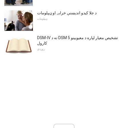
د جلا کیدو اندیښنې خرابۍ او ډیپلومات
ډیپلومات
DSM-IV ته د DSM 5 تشخیص معیار لپاره د معیوبینو
کارول
روږدي