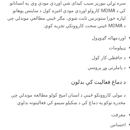
سره تړلي نيوريز سبب کيداى شي اوږدې مودې وي. په انسانانو
کې د MDMA کارولو اوږدې مودې اغیزه کول د ساینس پوهانو
لپاره خورا ستونزمن ثابت شوي، مګر ځیني مطالعې موندلي چې
د MDMA ځینې سخت کاروونکي تجربه کوي:
اوږدمهاله ګډوډول
ډیپلومات
د حافظې کار کول
د پاملرنې وړ پروسې
د دماغ فعالیت کې بدلون
د مولی کاروونکو ځینې د انسان امیج کولو مطالعه موندلي چې
مخدره توکو په دماغ کې د ښکیلو سیمو کې فعالیتونه بدلوي:
معرفت
احساس