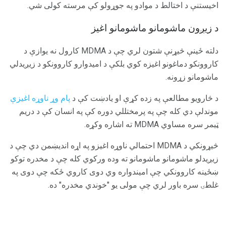
اخیستنې د اختالط د موادو په جوړولو کې مرسته کولی شي.
د زیږون ماشومانو ماشومانو اغیز
دلته ځینې څیړنې شتون لري چې د MDMA کارول نه یوازې د
کاروونکو دماغونو اغیزه کوي بلکې د امیدوارو کاروونکو د زیږیدلي
ماشومانو زړونه.
د څارويو مطالعې په زده کړې او يادښت کې د
پام وړ ناوړه اغيزې
موندلې دي کله چې په پرمختللي دوره کې په انسان کې د دريم
ټيمر سره مساوي MDMA ته اشاره وکړه.
څیړونکي د MDMA احتمالي ناوړه اغیزو په اړه اندیښمن دي چې د
زیږیدلو ماشومانو ماشومانو ته وده ورکوي کله چې د مخدره توکو
ښځینه کاروونکي چې امیندواره وي دوی کاروي ځکه چې دوی په
غلطۍ سره باور لري چې مولی یو "خوندي مخدره" ده.