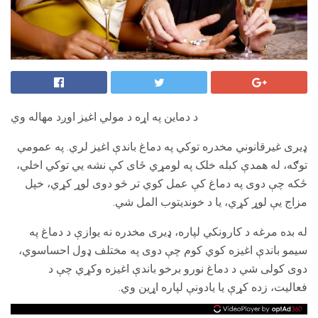
د دماین په اړه د مولي اغیز اوږد مهاله وي
ډیری غیرقانوني مخدره توکي په دماغ باندې اغیز لري. په عمومي
توګه، له همدې کبله خلک په لومړي ځای کې نشه یي توکي اخلي،
ځکه چې دوی په دماغ کې عمل کوي تر څو دوی لوړ کړي، خپل
مزاج یې لوړ کړي، یا د خوندیتوب المل شي.
له بده مرغه د کارونکي لپاره، ډیری مخدره نه یوازې د دماغ په
سیمو باندې اغیزه کوي کوم چې دوی په مختلف ډول احساسوي،
دوی کولی شي د دماغ نورو برخو باندې اغیزه وکړي چې د
فعالیت، زده کړې یا یادونې لپاره اړین وي.