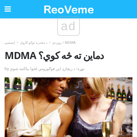
ad
ايستمي / MDMA
روږدي
د مخدره توکو کارول
MDMA دماین ته څه کوي؟
by بوړه؛ د ریچارډ این فوګوروس لخوا بیاکتنه شوې