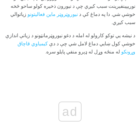
نوریپینفیرینت سبب کیږي چې د نیورون ذخیره کولو ساحو څخه
خوشې شي. دا په دماغ کې د
نیوروټروټر ماین فعالیتونو
زیاتوالي
سبب کیږي.
د نيشه يي توکو کارولو له امله د دغو نيوروټرمانټونو د زياتې اندازې
خوشې کول ښايي دماغ لامل شي چې د دې
کيمياوي قاچاق
وړونکو
له منځه وړل له ډېرو منفي پايلو سره.
ad