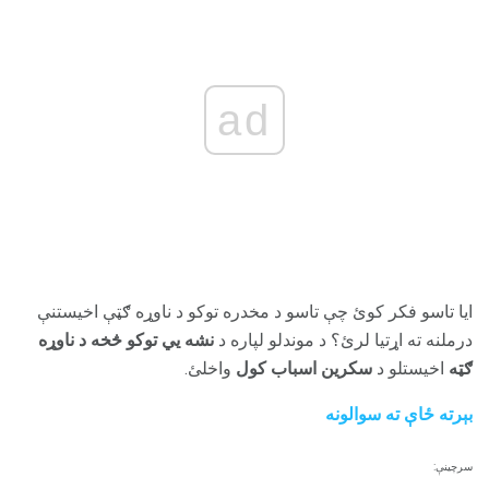
ad
ایا تاسو فکر کوئ چې تاسو د مخدره توکو د ناوړه ګټې اخیستنې
درملنه ته اړتیا لرئ؟ د موندلو لپاره د
نشه یي توکو څخه د ناوړه
ګټه
اخیستلو د
سکرین اسباب کول
واخلئ.
بېرته ځاې ته سوالونه
سرچینې: