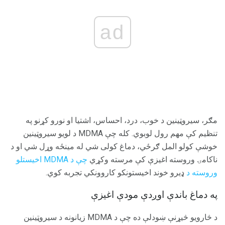
ad
مګر، سیروټینین د خوب، درد، احساس، اشتیا او نورو کړنو په
تنظیم کې مهم رول لوبوي. کله چې MDMA د لویو سیروټینین
خوشې کولو المل ګرځي، دماغ کولی شي له مینځه وړل شي او د
ناکامۍ وروسته اغیزې کې مرسته وکړي
چې د MDMA اخیستلو
وروسته د
ډیرو خوند اخیستونکو کاروونکي تجربه کوي.
په دماغ باندې اوږدې مودې اغیزې
د څارويو څيړنې ښودلې ده چې د MDMA زيانونه د سيروټينين