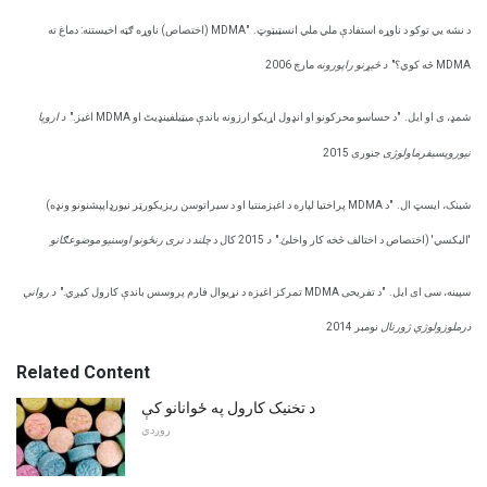
د نشه یي توکو د ناوړه استفادې ملي ملي انسټیټوټ.
"MDMA (اختصاص) ناوړه ګټه اخیستنه: دماغ ته
MDMA څه کوي؟"
د څیړنو راپورونه
مارچ 2006
شمډ، ی او ایل.
"د حساسو محرکونو او انډول اړیکو ارزونه باندې میټیلفینډیٹ او MDMA اغیز."
د اروپا
نیوروپسیفرماولوژی
جنوری 2015
شینک، ایسټ ال.
"د MDMA پراختیا لپاره د اغېزمنتیا او د سیراتوسن ریزیکورټر نیورډاپپشنونو ونډه)
'الیکسي' (اختصاص د اختالف څخه کار واخلئ."
د
2015 کال د
چلند د نری رنځونو اوسنیو موضوعګانو
سپینه، سی ای ایل.
"د تفریحی MDMA تمرکز اغیزه د نړیوال فارم پروسس باندې کارول کیږي."
د رواني
درملوزولوژي ژورنال
نومبر 2014
Related Content
د تخنیک کارول په ځوانانو کې
روږدي