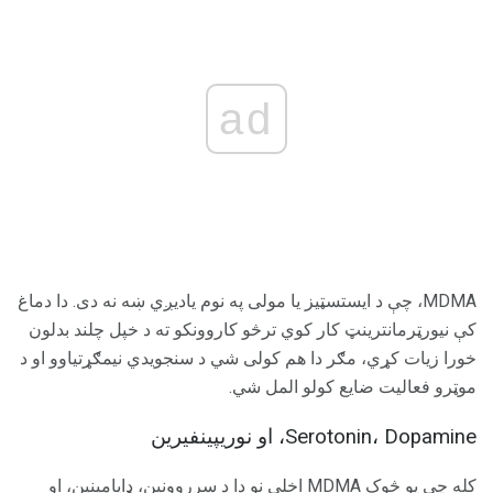
ad
MDMA، چې د ایستسټیز یا مولی په نوم یادیږي ښه نه دی. دا دماغ
کې نیورټرمانترینټ کار کوي ترڅو کاروونکو ته د خپل چلند بدلون
خورا زیات کړي، مګر دا هم کولی شي د سنجویدي نیمګړتیاوو او د
موټرو فعالیت ضایع کولو المل شي.
Serotonin، Dopamine، او نوریپینفیرین
کله چې یو څوک MDMA اخلي نو دا د سرروونین، ډاپامینین، او