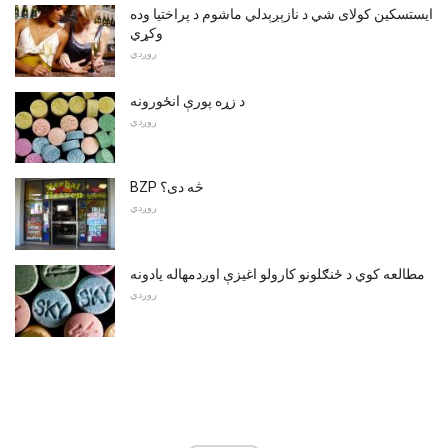
ايستسکين کولاى شي د نازېږېدلي ماشوم د پراختيا وده
وکړي
روږدي
د زړه پورې انځورونه
روږدي
BZP څه دی؟
روږدي
مطالعه کوي د ځنګلونو کارولو اغیزې اوږدمهاله یادونه
روږدي