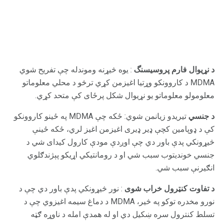
د نړیوال فارم پروسیسنگ
: یوه څیړنه وموندله چې تفریح ​​شوي
MDMA د کاروونکو وړتیا اغیزمن کړي ترڅو د محلي معلوماتو
معلومولو معلوماتو یو نړیوال شکل پرځای کې متحد کړي.
د جنسي
تیریدو زیانمن شوي: ځکه چې MDMA په ځینو کاروونکو
کې د ډوپامین کچې ډیر ډیری اغیزمن اغیز لري، ځکه ځینې
څیړونکي پدې باور دي چې اوږدې مودې کارول کیدای شي د
جنسي خوندیتوب سبب شي او د رومانتيکي اړیکو پېژندګلوي
انګیرنې سبب شي.
د تفاوت کنټرول خراب شوی
: نور څیړونکي پدې باور دي چې د
نورو مخدره توکو په څیر، MDMA د دماغ سیمه اغیزوي چې د
تسلط کنترول سره ښکیل دي او له همدې امله د ناوړه ګټه