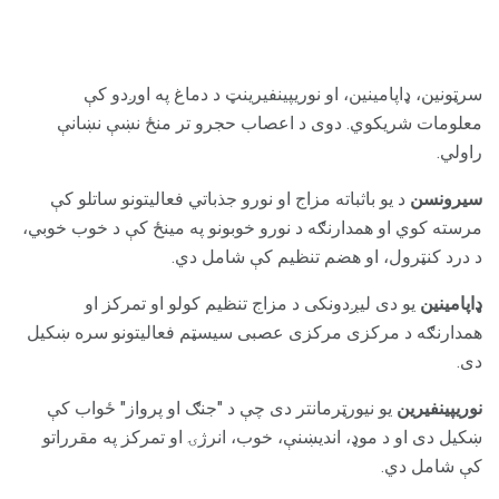
سرټونین، ډاپامینین، او نوریپینفیرینټ د دماغ په اوږدو کې
معلومات شریکوي. دوی د اعصاب حجرو تر منځ نښې نښانې
راولي.
سیرونسن
د یو باثباته مزاج او نورو جذباتي فعالیتونو ساتلو کې
مرسته کوي او همدارنګه د نورو خوبونو په مینځ کې د خوب خوبي،
د درد کنټرول، او هضم تنظیم کې شامل دي.
ډاپامینین
یو دی
لیږدونکی د مزاج تنظیم کولو او تمرکز او
همدارنګه د مرکزی مرکزی عصبی سیسټم فعالیتونو سره ښکیل
دی.
نوريپینفیرین
یو نیورټرمانتر دی چې د "جنګ او پرواز" ځواب کې
ښکیل دی او د موډ، اندیښنې، خوب، انرژۍ او تمرکز په مقرراتو
کې شامل دي.