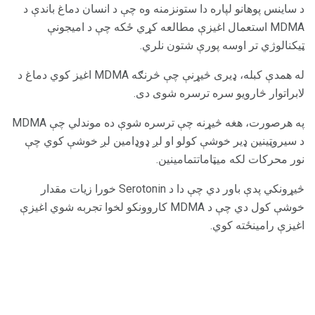
د ساینس پوهانو لپاره دا ستونزمنه وه چې د انسان دماغ باندې د
MDMA استعمال اغیزې مطالعه کړي ځکه چې د امیجونې
ټیکنالوژي تر اوسه پورې شتون نلري.
له همدې کبله، ډیری څیړنې چې څرنګه MDMA اغیز کوي دماغ د
لابراتوار څارویو سره ترسره شوی دی.
په هرصورت، هغه څیړنه چې ترسره شوې ده موندلي چې MDMA
د سیروټینین ډیر خوشې کولو او لږ ډوډامین لږ خوشې کوي چې
نور محرکات لکه میټاماتتمامینین.
څیړونکي پدې باور دي چې دا د Serotonin خورا زیات مقدار
خوشې کول دي چې د MDMA کاروونکو لخوا تجربه شوي اغیزې
اغیزې رامینځته کوي.