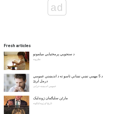
ad
Fresh articles
د سنجویي پرمختیایي میلمونو
نظرونه
د 5 مهمې نښې نښانې تاسو ته د اندیښنې عمومي
درمل لرئ
عمومي اندیښنه خرابی
مارٹن سلیګمان ژوندلیک
تاریخ او ژوندلیکونه