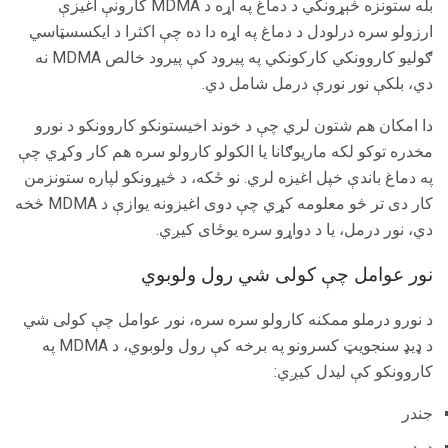
بله ستونزه څېړونکي د دماغ په اړه د MDMA کارونې اغیزې
ارزولو سره درلودل د دماغ په اړه دا ده چې اکثرا د ایکسسټاسي
ګولیو کاروونکي کارکونکي په پیرود کې پیرود خالص MDMA نه
دي، بلکې نور نورې درمل شامل دي.
دا امکان هم شتون لري چې د خوند اخیستونکو کاروونکو د نورو
مخدره توکو لکه ماریوګانا یا الکولو کارولو سره هم کار وکړي چې
په دماغ باندې خپل اغیزه لري. نو ځکه، د څیړونکو لپاره ستونزمن
کار دی تر څو معلومه کړي چې دوی اغیزونه یوازې د MDMA څخه
دي، نور درمل، یا د دواړو سره یوځای کیږي.
نور عوامل چې کولی شي رول ولوبوي
د نورو درملو ممکنه کارولو سره سره، نور عوامل چې کولی شي
د ډیډ سنجویټ کسرونو په برخه کې رول ولوبوي، د MDMA په
کاروونکو کې لیدل کیږي:
جندر
ډوډۍ