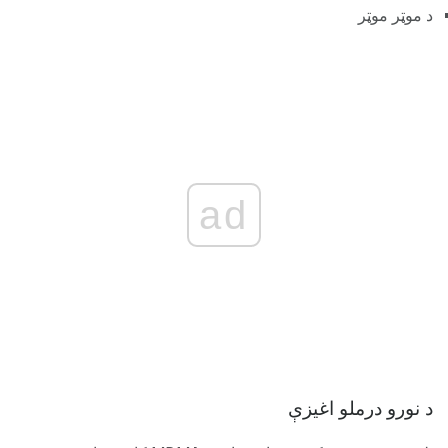
د موټر موټر
ad
د نورو درملو اغیزې