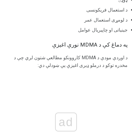
د استعمال فریکونسی
د لومړی استعمال عمر
جینیاتی او چاپیریال عوامل
په دماغ کې د MDMA نورې اغیزې
د اوږدې مودې د MDMA کاروونکو مطالعې شتون لري چې د
مخدره توکو د درملو ډیری اغیزې یې ښودلې دي:
ad