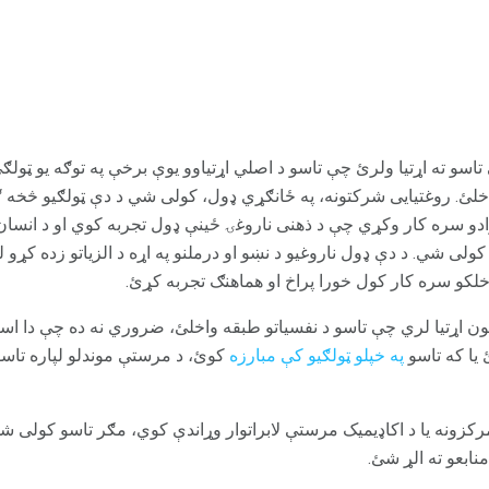
تاسو ته اړتیا ولرئ چې تاسو د اصلي اړتیاوو یوې برخې په توګه یو ټولګ
واخلئ. روغتیایی شرکتونه، په ځانګړي ډول، کولی شي د دې ټولګیو څخه 
و سره کار وکړي چې د ذهنی ناروغۍ ځینې ډول تجربه کوي او د انسان چ
ی شي. د دې ډول ناروغیو د نښو او درملنو په اړه د الزیاتو زده کړو 
کو سره کار کول خورا پراخ او هماهنګ تجربه کړئ.
ون اړتیا لري چې تاسو د نفسیاتو طبقه واخلئ، ضروري نه ده چې دا اسا
یا که تاسو
په خپلو ټولګیو کې مبارزه
کوئ، د مرستې موندلو لپاره تا
 مرکزونه یا د اکاډیمیک مرستې لابراتوار وړاندې کوي، مګر تاسو کول
نابعو ته الړ شئ.