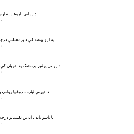
د رواني ناروغیو په اړ
د 
په ارواپوهنه کې د پرمختللې درج
د 
د رواني ټولنیز پرمختګ په جریان کې
د 
د څیړنې لپاره د روغتیا رواني
د 
ایا تاسو باید د آنلاین نفسیاتو در
د 