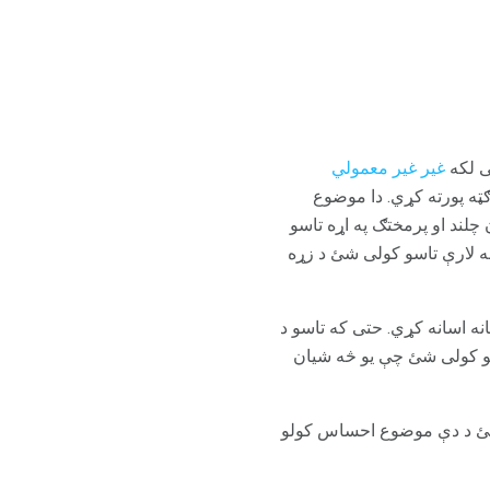
ی لکه
غیر غیر معمولي
ګټه پورته کړي. دا موضوع
لند او پرمختګ په اړه تاسو
له لارې تاسو کولی شئ د زړه
نه اسانه کړي. حتی که تاسو د
سو کولی شئ چې یو څه شیان
ی شئ د دې موضوع احساس کولو