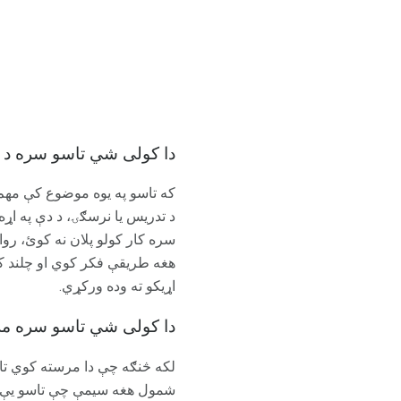
دا کولی شي تاسو سره د ن
که تاسو په یوه موضوع کې مهم ی
د تدریس یا نرسګۍ، د دې په اړ
سره کار کولو پلان نه کوئ، ر
هغه طریقې فکر کوي او چلند کو
اړیکو ته وده ورکړي.
دا کولی شي تاسو سره م
لکه څنګه چې دا مرسته کوي تا
شمول هغه سیمې چې تاسو یې 