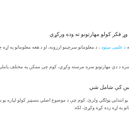
ړ فکر کولو مهارتونو ته وده ورکړي
ه
د علمی میتود
، د معلوماتو سرچینو ارزونه، او د هغه معلوماتو په اړ
ره د دې مهارتونو سره مرسته وکړي، کوم چې ممکن په مختلف پاملرنې
اس کې شامل شي
و ابتدايي ټولګي ولرئ، کوم چې د موضوع اصلي بنسټیز کولو لپاره یو ښه 
و په اړه زده کړه وکړئ، لکه: