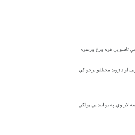
ه چې تاسو یې هره ورځ ورسره
 او د ژوند مختلفو برخو کې
لار وي. په یو ابتدايي ټولګي