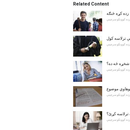
Related Content
ه زده کړه څنګه
زده کوونکو سرچینې
ې ترلاسه کول
زده کوونکو سرچینې
 شخړه څه ده؟
زده کوونکو سرچینې
 پوهاوي موضوع
زده کوونکو سرچینې
جه ترلاسه کړئ؟
زده کوونکو سرچینې