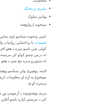
شخصیت
بشري پرمختګ
ټولنیز سلوک
سنجویه ارواپوهنه
ځینې ​​وختونه ستاسو لوی ښایي 
نفسیات
یا پراختیایي روانيات 
کولی شي تاسو سره د هغو افراد
ته درس چمتو کولو کې مرسته کول
له ستونزو سره مخ شئ د هغو خل
البته، پوهیږئ ولې ستاسو پوهنت
موضوع په اړه لږ معلومات لرئ 
ترسره کړئ.
ډیری پوهنتونونه د آزموینې وړ
کې د مرستې لپاره تاسو آنلاین م