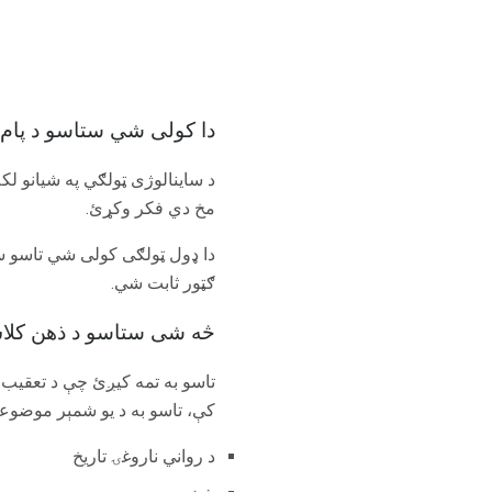
دا کولی شي ستاسو د پام و
د ساینالوژی ټولګي په شیانو لک
مخ دي فکر وکړئ.
دا ډول ټولګی کولی شي تاسو س
ګټور ثابت شي.
څه شی ستاسو د ذهن کل
تاسو به تمه کیږئ چې د تعقیب ی
کې، تاسو به د یو شمېر موضوعات
د رواني ناروغۍ تاریخ