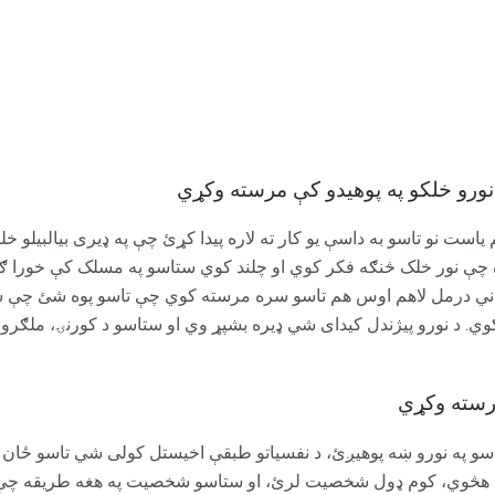
ورو خلکو په پوهیدو کې مرسته وکړي
است نو تاسو به داسې یو کار ته لاره پیدا کړئ چې په ډیری بیالبیلو 
ه چې نور خلک څنګه فکر کوي او چلند کوي ستاسو په مسلک کې خورا ګټ
واني درمل لاهم اوس هم تاسو سره مرسته کوي چې تاسو پوه شئ چې س
ي. د نورو پیژندل کیدای شي ډیره بشپړ وي او ستاسو د کورنۍ، ملګرو،
رسته وکړي
سو په نورو ښه پوهیږئ، د نفسیاتو طبقې اخیستل کولی شي تاسو ځان 
هڅوي، کوم ډول شخصیت لرئ، او ستاسو شخصیت په هغه طریقه چې 