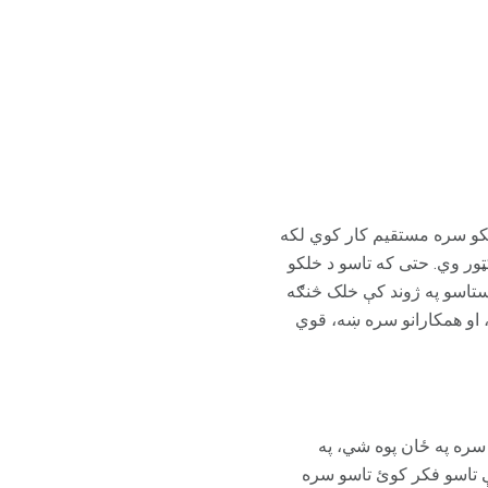
خلکو سره مستقیم کار کوي لکه
ور وي. حتی که تاسو د خلکو
تاسو په ژوند کې خلک څنګه
 او همکارانو سره ښه، قوي
سره په ځان پوه شي، په
تاسو فکر کوئ تاسو سره