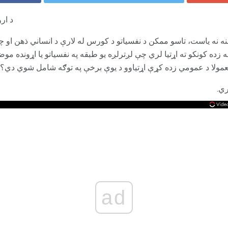
د ار
ه نه یاست، تاسو ممکن د نفسیاتو د کورس له لارې د انساني ذهن او چلند 
 زده کونکو ته اړتیا لري چې لږترلږه یو طبقه په نفسیاتو یا اړونده موضو
مولا د عمومي زده کړې اړتیاوو د یوې برخې په توګه شامل شوي دي؟
ري.
ad