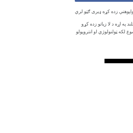
واپوهنې زده کړه ډیری ګټو لري
په اړه د لا زیاتو زده کړو
ع لکه ټولنولوژي او انتروپولو