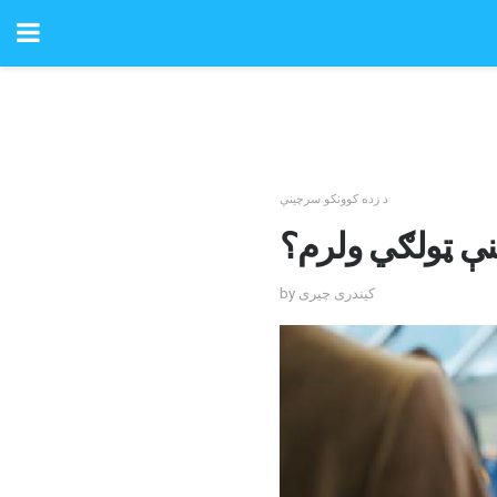
د زده کوونکو سرچینې
هنې ټولګي ولرم؟
by کیندری چیری