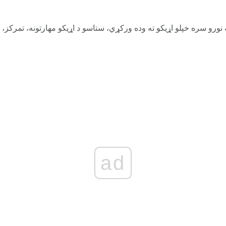
ورو سره خپلو اړیکو ته وده ورکړي، ستاسو د اړیکو مهارتونه، تمرکز، 
ad