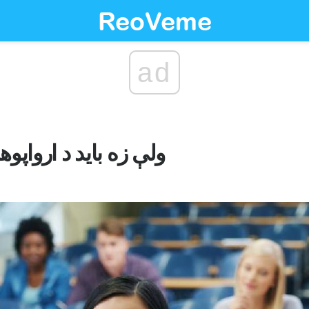
ad
ولې زه باید د ارواپو