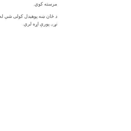
مرسته کوي.
د ځان ښه پوهیدل کولی شي له ن
نړۍ پورې اړه لري.