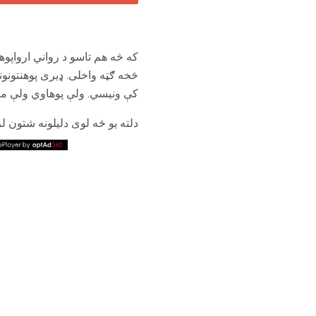
که څه هم تاسو د رواني ارواپوهن
څخه ګټه واخلی. ډیری پوهنتونونه
کې ونیسي. ولې پوهاوي ولې مع
دلته یو څه لوی دلیلونه شتون ل