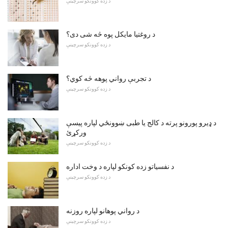
د زده کوونکو سرچینې
د روغتیا مایکل پوه څه شی دی؟
د زده کوونکو سرچینې
د تجربې رواني پوهه څه کوي؟
د زده کوونکو سرچینې
د ډیرو پورونو پرته د کالج یا طبی ښوونځي لپاره پیسې
ورکړئ
د زده کوونکو سرچینې
د نفسیاتو زده کونکو لپاره د وخت اداره
د زده کوونکو سرچینې
د رواني پوهانو لپاره روزنه
د زده کوونکو سرچینې