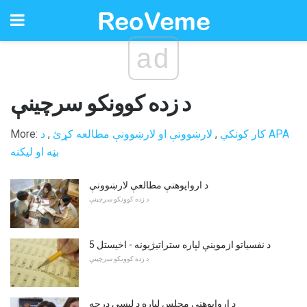
ad
د زده کوونکو سرچینې
کار کونکي
,
لارښوونې او لارښوونې مطالعه کړئ
,
د APA
More:
بڼه او لیکنه
د ارواپوهنې مطالعې لارښوونې
د زده کوونکو سرچینې
5 د نفسیاتو ازموینې لپاره ستراتیژیونه - اخیستل
د زده کوونکو سرچینې
د ارواپوهنې مجلس لپاره د لیسې درجه