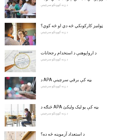
د زده کوونکو سرچینې
ټولنیز کارکونکي څه دي او څه کوي؟
د زده کوونکو سرچینې
د ارواپوهنې د استخدام رجحانات
د زده کوونکو سرچینې
د APA بڼه کې برقي سرچینې
د زده کوونکو سرچینې
څنګه د APA بڼه کې یو لیک ولیکئ
د زده کوونکو سرچینې
د استعداد آزموینه څه ده؟