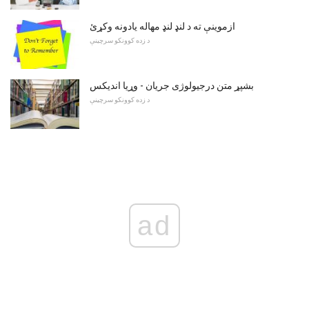
ازموینې ته د لنډ لنډ مهاله یادونه وکړئ
د زده کوونکو سرچینې
بشپړ متن درجیولوژی جریان - وړیا اندیکس
د زده کوونکو سرچینې
ad