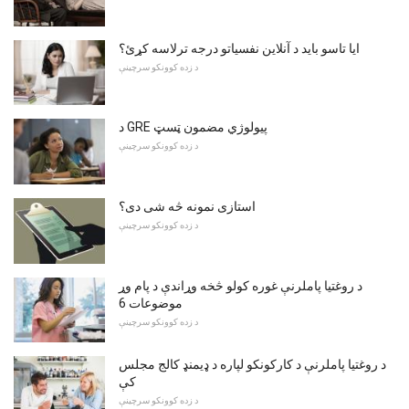
ایا تاسو باید د آنلاین نفسیاتو درجه ترلاسه کړئ؟
د زده کوونکو سرچینې
د GRE پیولوژي مضمون ټسټ
د زده کوونکو سرچینې
استازی نمونه څه شی دی؟
د زده کوونکو سرچینې
د روغتیا پاملرنې غوره کولو څخه وړاندې د پام وړ
موضوعات 6
د زده کوونکو سرچینې
د روغتیا پاملرنې د کارکونکو لپاره د ډیمنډ کالج مجلس
کې
د زده کوونکو سرچینې