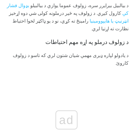
د بیالبیل بیرایرر سره، زولوف عموما یوازې د بیالبیلو
بډوال فشار
کې
کارول کیږي. د زولوف په څیر درملونه کولی شي دوه اړخیز
انټرنیټ یا هایپوومینیا
رامینځ ته کړي، نو د یو ډاکټر لخوا احتیاط
نظارت ته اړتیا لري.
د زولوف درملو په اړه مهم احتیاطات
د یادولو لپاره ډیری مهمې شیان شتون لري که تاسو د زولوف
کاروئ.
ad