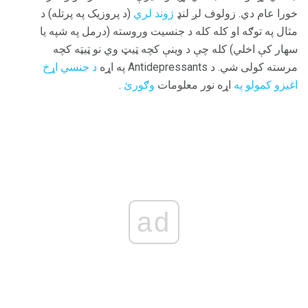
خورا عام دي. زولوف لږ لنډ
ژوند لري
(د پروزیک په پرتله) د
مثال په توګه او کله کله د جنسیت وروسته (درمل په شپه یا
سهار کې اخلي) کله چې د وینې کچه ټیټ وي نو ټیټه کچه
مرسته کولی شي. د Antidepressants په اړه
د جنسي اړخ
اغیزو کمولو په
اړه نور معلومات
وګورئ
.
ad