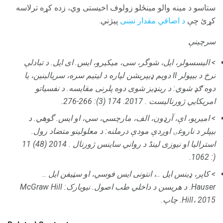
ستاسو د مینه والو مینځلو زولوف اخیستی وي، زده کړه ترلاسه
کړئ چې
د اضافي مقدار نښی
پیژني.
سرچینې
> الیسسولر، ایل، شوگر، سی، میکیرو، ایس. ای ایل.
د تبادلې
نرخ د بیپولر II دویم ډیپریشن لپاره د لیتیم سره، سریالینین، یا
دوه ګډ شوي: د رینډیز شوی دوه پلرنی مقایسه.
د نفسياتو
امریکايي ژورناليست
.
2017. 174 (3): 266-276.
> امیریو، اې، آرډون، الف، مارچسي، سي، او ایس. گوهي.
د
بیپلر د ناروغۍ اوږدې مودې درملنه: د معلولینو متضاد رول.
استرالیا او نیوزی لینڈ د رواني ساینس ژورنال
.
2014 (48) 11
(: 1062.
> کاپر، ډینس ایل ..، انتونی ایس فوسي، او سټیفن ایل ..
Hauser.
د هریسن د داخلي طب اصول.
نیویارک: McGraw Hill
Hill، 2015. چاپ.