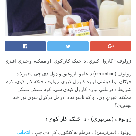
زولوف - کارول کیږي، دا څنګه کار کوي، او ممکنه اړخیزې اغیزې
زولوف (serrraline) د عامو ناروغیو یو ډول دی چې معمولا د
خپګان او اندیښنې لپاره کارول کیږي. زولوف څنګه کار کوي، کوم
شرایط د درملنې لپاره کارول کیدی شي، کوم ممکن ممکن
ممکنه اغیزې وي، او که تاسو ته دا درمل درکړل شوي نور څه
پوهیږئ؟
زولوف (سرتیري) - دا څنګه کار کوي؟
زولوف (سرترینین) د درملو په کټګورۍ کې دی چې د
انتخابی