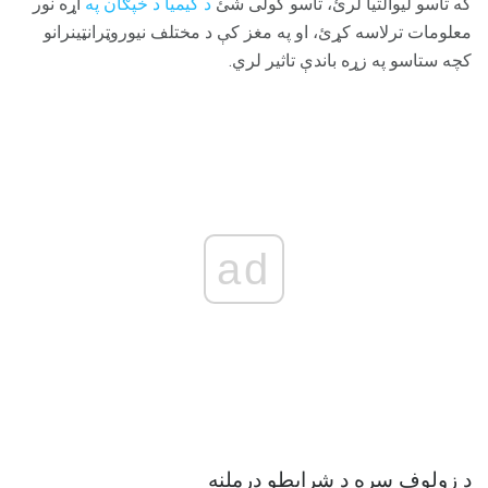
که تاسو لیوالتیا لرئ، تاسو کولی شئ
د کیمیا د خپګان په
اړه نور
معلومات ترلاسه کړئ، او په مغز کې د مختلف نیوروټرانټینرانو
کچه ستاسو په زړه باندې تاثیر لري.
ad
د زولوف سره د شرایطو درملنه