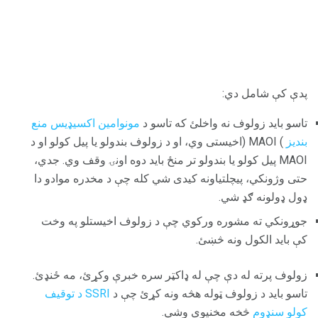
پدې کې شامل دي:
تاسو باید زولوف نه واخلئ که تاسو د
مونوامین اکسیډیس منع
بندیز
) MAOI (اخیستی وي، او د زولوف بندولو یا پیل کولو او د
MAOI پیل کولو یا بندولو تر منځ باید دوه اونۍ وقف وي. جدي،
حتی وژونکي، پیچلتیاونه کیدی شي کله چې د مخدره موادو دا
ډول ډولونه ګډ شي.
جوړونکي ته مشوره ورکوي چې د زولوف اخیستلو په وخت
کې باید الکول ونه څښئ.
زولوف پرته له دې چې له ډاکټر سره خبرې وکړئ، مه ځنډئ.
تاسو باید د زولوف ټوله هڅه ونه کړئ چې د
SSRI د توقیف
کولو سنډوم
څخه مخنیوی وشي.