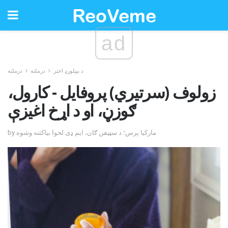
ad
د بیپلورډ اختر
درملنه
درملنه
زولوف (سرتیري) پروفایل - کارول،
ګوزڼ، او د اړخ اغیزې
by مارکیا پرس؛ د سټیفن ګان، ایم ډی لخوا بیاکتنه وشوه