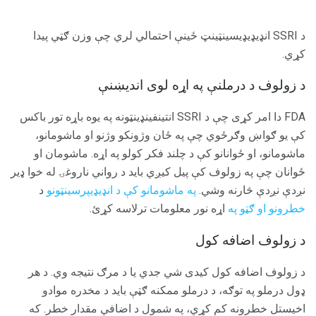
د SSRI انډیډیډیسینټینټ ځینې احتمالي لري چې وزن ګټي پیدا
کړي.
د زولوف د درملنې په اړه لوی اندیښنې
FDA دا امر کړی چې د SSRI انتینفینډینټونه په یوه باړه تور باکس
کې یو ګواښ وګرځوي چې په ځان وژونکو وژنو او ماشومانو،
ماشومانو، او ځوانانو کې د چلند فکر کولو په اړه. ماشومان او
ځوانان چې په زولوف کې پیل کیږي باید د رواني ناروغۍ له خوا ډیر
نږدې نږدې څارنه وشي.
په ماشومانو کې د انډیډیپرسینټونو
د
خطرونو او ګټو په
اړه نور معلومات ترلاسه کړئ.
د زولوف اضافه کول
د زولوف اضافه کول کیدی شي جدي یا د مرګ نتیجه وي. د هر
ډول درملو په توګه، د درملو ممکنه ګټې باید د مخدره موادو
اخیستل خطرونه کم کړي، په شمول د اضافي مقدار خطر. که