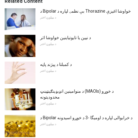
Related Content
د Bipolar بې نظمۍ لپاره د Thorazine خواوشا اغیزې
د بیپلورډ اختر
د نیین یا تایوتیاینین خواوشا اثر
د بیپلورډ اختر
د کمبلتا د پیژند پاڼه
د بیپلورډ اختر
د منوامینین انډیډینګینټینټ (MAOIs) د خوړو
محدوديتونه
د بیپلورډ اختر
د Bipolar د خرابوالی لپاره د اومیگا -3 د خوړو اسیدونه
د بیپلورډ اختر