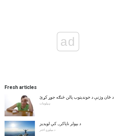
ad
Fresh articles
د ځان وژنې د خوندیتوب پالن څنګه جوړ کړئ
ډیپلومات
د بپولر ناپاکرۍ کې لویدیز
د بیپلورډ اختر