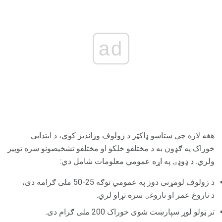
ad
هغه لاره چې ستاسو ډاکټر د زولوف وړاندیز کوي، د ابتدايي
خوراک په ګډون به د مختلفو خلکو او مختلفو تشخیصونو سره توپیر
ولري. د ډوډۍ په اړه عمومي معلومات شامل دي:
د زولوف لومړنی دوز په عمومي توګه 25-50 ملی ګرامه دی،
د ناروغ عمر او ناروغۍ سره تړاو لري.
تر ټولو لوړ سپارښت شوی خوراک 200 ملی ګرام دی.