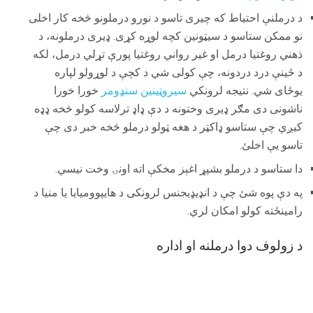
د درملنې احتیاط که چیری تاسو د نورو درملونو څخه کار اخلی
نو ممکن ستاسو د سیټونین کچه لوړه کړی. ډیری درملونه، د
ذهني روغتیا درمل او غیر رواني روغتیا پورې تړلي درمل، لکه
د ځینې درد دردونه، چې کولی شي د کچې د لوړولو لپاره
یوځای شي. نتیجه لرونکي
سیروټینین سنډومر
خورا خورا
ناشونی دی مګر ډیری وختونه د دې ډاډ ترلاسه کولو څخه ډډه
کیږي چې ستاسو ډاکټر د هغه ټولو درملو څخه خبر دی چې
تاسو یې اخلئ.
دا ستاسو د درملو بشپړ اغېز مخکې اته اونۍ وخت نیسي.
په دې پوه شئ چې د انډیډیجنس لرونکی د هایپوومیایا یا منیا د
رامینځته کولو امکان لري.
د زولوف دوا درملنه او اداره