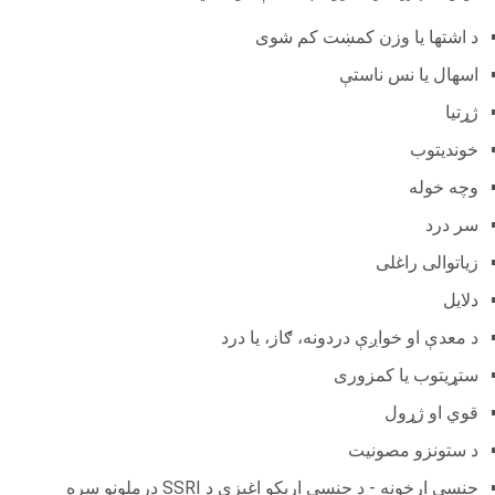
د اشتها یا وزن کمښت کم شوی
اسهال یا نس ناستې
ژړتیا
خوندیتوب
وچه خوله
سر درد
زیاتوالی راغلی
دلایل
د معدې او خواږې دردونه، ګاز، یا درد
ستړیتوب یا کمزوری
قوي او ژړول
د ستونزو مصونیت
جنسي اړخونه - د جنسي اړیکو اغیزې د SSRI درملونو سره