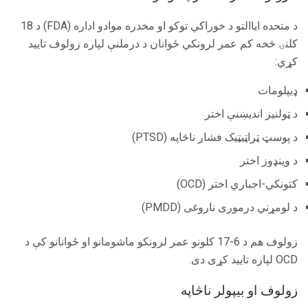
د متحده ایاالتو د خوراکي توکو او مخدره موادو اداره (FDA) د 18
کلنۍ څخه کم عمر لرونکي ځوانان د درملنې لپاره زولوف تایید
کړي:
ډیپلومات
د ټولنیز اندیښنې اختر
د پوسټ ټراټیټیک فشار ناڅاپه (PTSD)
د وینډوز اختر
کتونکي-اجباري اختر (OCD)
د لومړني درموری ناروغی (PMDD)
زولوف هم د 6-17 کلونو عمر لرونکو ماشومانو او ځوانانو کې د
OCD لپاره تایید کړی دی.
زولوف او بیپولر ناڅاپه