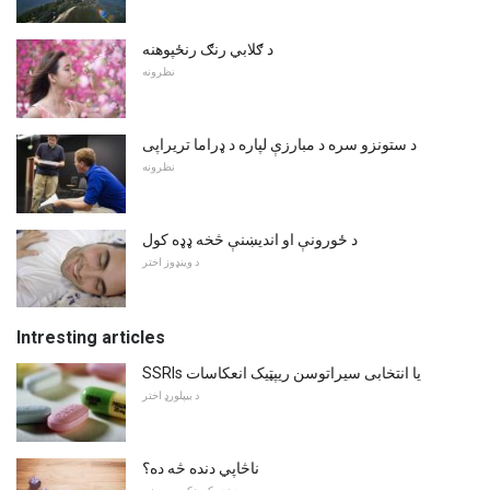
د ګلابي رنګ رنځپوهنه
نظرونه
د ستونزو سره د مبارزې لپاره د ډراما تریراپی
نظرونه
د ځورونې او اندیښنې څخه ډډه کول
د وینډوز اختر
Intresting articles
SSRIs یا انتخابی سیراتوسن ریپټیک انعکاسات
د بیپلورډ اختر
ناڅاپي دنده څه ده؟