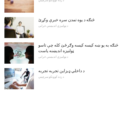
د زده کوونکو سرچینې
څنګه د یوه تمدن سره خبرې وکړئ
د ټولنیزې اندیښنې خرابی
څنګه به یو ښه کیسه کیسه وګرځئ کله چې تاسو
ټولنیزه اندیښنه یاست
د ټولنیزې اندیښنې خرابی
د داخلي ډیزاین تجربه تجربه
د زده کوونکو سرچینې