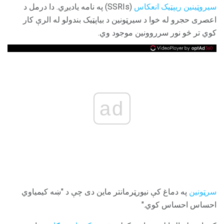
سیروټینین ریپټیک انعکاس
(SSRIs) په نامه یاديږي. دا درمل د
اعصری حجرو له خوا د سیرټونین د بیاپټیک بندولو له الرې کار
کوي تر څو نور سرروونین موجود وي.
ad
سرټونین
په دماغ کې نیورټرمانتر ماین دی چې د "ښه کیمیاوي
احساس احساس کوي."