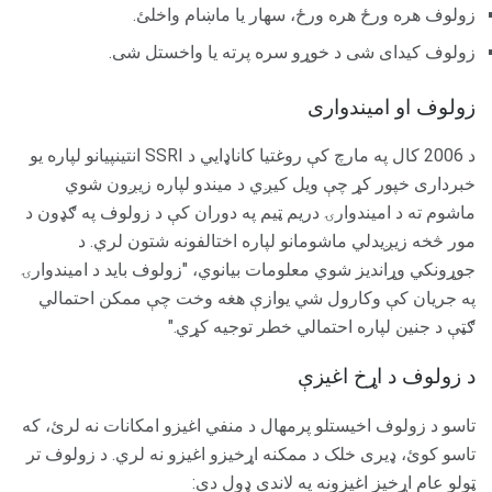
زولوف هره ورځ هره ورځ، سهار یا ماښام واخلئ.
زولوف کیدای شی د خوړو سره پرته یا واخستل شی.
زولوف او امیندواری
د 2006 کال په مارچ کې روغتیا کاناډايي د SSRI انتینپیانو لپاره یو
خبرداری خپور کړ چې ویل کیږي د میندو لپاره زیږون شوي
ماشوم ته د امیندوارۍ دریم ټیم په دوران کې د زولوف په ګډون د
مور څخه زیږیدلي ماشومانو لپاره اختالفونه شتون لري. د
جوړونکي وړاندیز شوي معلومات بیانوي، "زولوف باید د امیندوارۍ
په جریان کې وکارول شي یوازې هغه وخت چې ممکن احتمالي
ګټې د جنین لپاره احتمالي خطر توجیه کړي."
د زولوف د اړخ اغیزې
تاسو د زولوف اخیستلو پرمهال د منفي اغیزو امکانات نه لرئ، که
تاسو کوئ، ډیری خلک د ممکنه اړخیزو اغیزو نه لري. د زولوف تر
ټولو عام اړخیز اغیزونه په لاندې ډول دي: