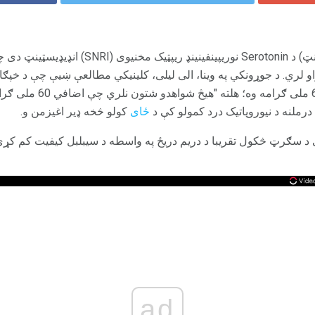
Cimbalta (عام نوم دولولوکسینټ) د Serotonin نوریپی
ټولو اغیزمنه خواړه هره ورځ 0
رملنه د نیوروپاتیک درد کمولو کې د
ځای
کولو څخه ډیر اغیزمن و.
ې د سګرټ څکول تقریبا د دریم دریځ په واسطه د سیبلبل کیفیت کم کړی
ad