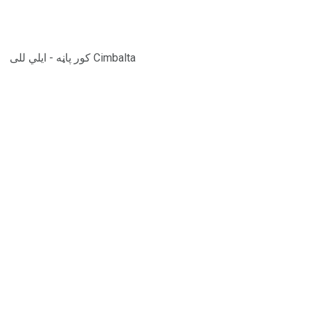
Cimbalta کور پاڼه - ایلي للی