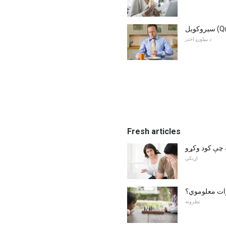
د بیپلورډ اختر
Fresh articles
 چې کود وکړو
اړیکې
ات معلوموي؟
نظرونه