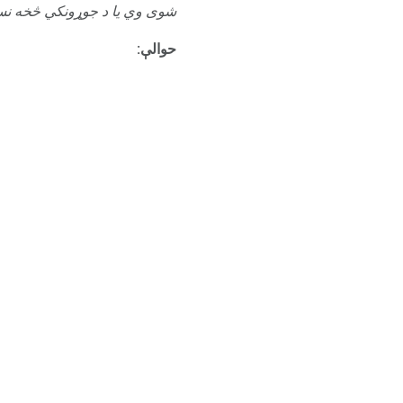
شوی وي یا د جوړونکي څخه نس
حوالې: