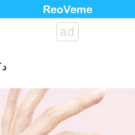
ad
د 