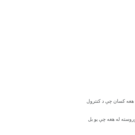
 ډول هغه کسان چې د کنترول
و اونیو انتظار وکړئ وروسته له هغه چې یو بل