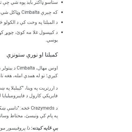
ستاسو ډاکتر باید پوه شي چې تا
که چیرې Cimbalta وټاکل شي، د خوراک په تدریجي کمولو سپارښتنه کیږي ترڅو د وتلو اغیزو کم کړي.
د المبلتا په وخت کې د الکولو
د کیپسول غلا مه کوئ، چوپړ ک
یوسي.
کمبلتا او نورې ستونزې
اوس مهال، a
کیږي؛ نو له همدې امله، هغه نا
د اررتریت په وینا، "کیبلبلا په
فابریکې کارول د فایبرومیلیایا 
په پام کې ونیسئ، محتاط وساتئ
بې ځایه کیدنه:
دا پروفیسور موخ