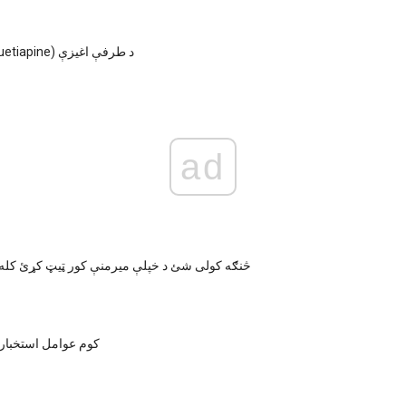
سیروکویل (Quetiapine) د طرفې اغیزې
ad
څنګه کولی شئ د خپلې میرمنې کور ټیټ کړئ کله
کوم عوامل استخبار