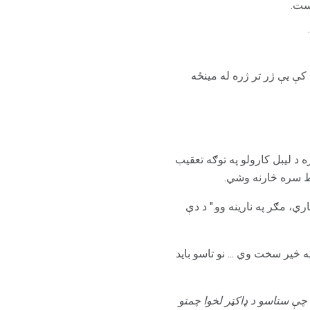
است.
ې یې ژر تر ژره له مینځه
ختر سره د لیبل کارولو په توګه تعقیب
اط سره څارنه وشي.
ي، مګر په نارینه وو." د دې
Crazym څخه: "داسې ښکاري چې د Cibbalta لپاره د مخنیوي سنډوموم ... کیدی شي د Effexor په څیر سخت وي ... نو تاسو باید
چې ستاسو د ډاکټر لخوا چمتو