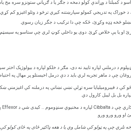
سو د کمبلتا د وړاندې کولو دمخه د جګر یا د ګریاني ستونزو سره مخ ی
 څښلو څخه ډډه وکړئ، ځکه چې دا ترکیب د جگر زیان رسوي.
ړئ او یا یې خلاص کړئ. دوی یو داخلي کوټ لري چې ستاسو په سیسټم ک
Cimbalt د بیتولر ډیپلوم د درملنې لپاره تایید نه دی، مګر د خلکو لپاره د بیولوژیک ا
روغان چې د ماهر تجربه لري باید د دې درمل اخیستلو پر مهال په احتي
 ښځو کې د فیبرومیلیایا سره تړلې نښې نښانې په درملنه کې اغیزمنې ښکار
لپاره بل بل لیبل کارول دي.
د eds
 او ورو ورو ورو.
ه نلري چې په ټولو کې شامل وي یا د هغه ډاکټر ځای په ځای کولو کې 