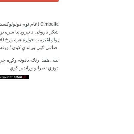
اضافي ګټې وړاندې کوي." ورته د
لیلی همدا رنګه یادونه وکړه چ
دوزې تغیراتو وړاندیز کوي.