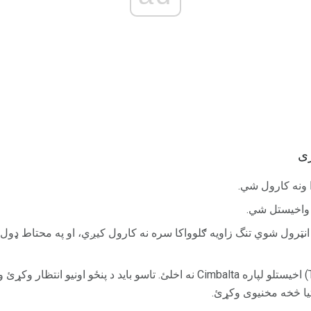
ری
ا ونه کارول شي.
 له خوا د انټرول شوي تنگ زاویه ګلوواکا سره نه کارول کیږي، او په محتاط
که تاسو د میریل (Thioridazine) اخیستلو لپاره Cimbalta نه اخلئ. تاسو باید د پنځ
یا څخه مخنیوی وکړئ.