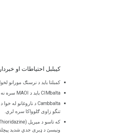
کیبلبل احتیاطات او خبردا
کمبلتا باید د نرسنګ مورانو لخو
CIMbalta باید د MAOI سره نه واخیستل شي.
Cambbalta د ناروغانو
تنگو زاوی ګلوواکا سره لري.
ونیسئ د ډیری جدي شدید پیچلت