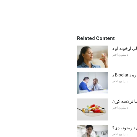
Related Content
د بیپلورډ اختر
د بیپلورډ اختر
تیا ترلاسه کړئ
د بیپلورډ اختر
ې تاریخونه دي؟
د بیپلورډ اختر