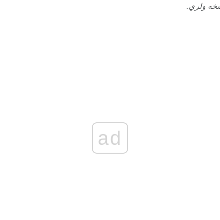
خه ولري.
ad