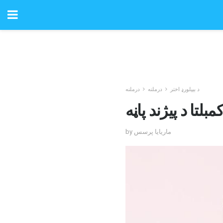
د بیپلورډ اختر
درملنه
درملنه
کمبلتا د پیژند پاڼه
by ماریایا پرسس