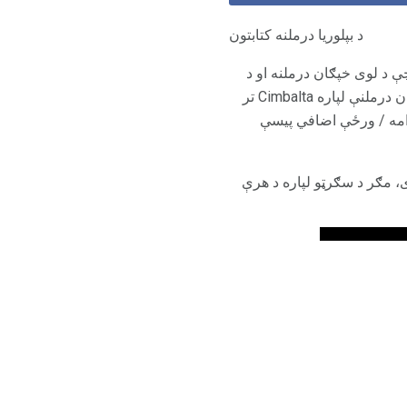
د بپلوریا درملنه کتابتون
نفینینډ ریپټیک مخنیوی (SNRI) انډیډیسټینټ دی چې د لوی خپګان درملنه او د
شکر ناروغی د نیروپاتیا سره تړاو لري. د جوړونکي په وینا، الی لیلی، کلینیکي مطالعې ښیې چې د خپګان درملنې لپاره Cimbalta تر
6 ملی ګرامه وه؛ هلته "هیڅ شواهدو شتون نلري چې اضافي 60 ملی ګرامه / ورځې اضافي پیسې
، مګر د سګرټو لپاره د هرې