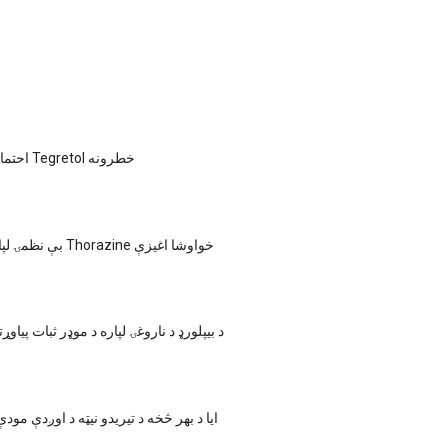
احتمالي اړخونه او د Tegretol خطرونه
د Bipolar بې نظمۍ لپاره د Thorazine خواوشا اغیزې
د بیپلورډ د ناروغۍ لپاره د موډر ثبات پیاوړ
ایا د بهر څخه د تیریدو نیټه د اوږدې مود