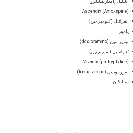
ایلیلیل (امیتریټینینین)
Ascendin (Amoxapine)
انفرانیل (کلومپرمین)
پامور
نورپرامین (desipramine)
ٹفراسیل (امپرمینین)
Vivactil (protryptyline)
سورمونټیل (trimipramine)
سیانکان