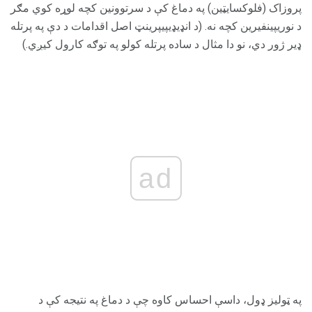
پروزاک (فلوکسایټین) په دماغ کې د سرتوونین کچه لوړه کوي مګر
د نوریپینفیرین کچه نه. (د انډیډیپيپرینټ اصل اقدامات د دې په پرتله
ډیر ژور دي، نو دا مثال د ساده پرتله کولو په توګه کارول کیږي.)
ad
په ټولیز ډول، داسې احساس کاوه چې د دماغ په نتیجه کې د