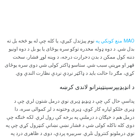
MAO منع کونکي په
نوم پیژندل کیږي، یا کله چې له یو څخه بل ته
بدل شي. د دوه ډوله مخدره توکو سره یوځاى یا یو بل د دوه اونیو
دننه کول ممکن د بدن دحرارت درجه، د وینه لوړ فشار، سخت
قهر او مړینې سبب شي. ستاسو ډاکتر کولی شي دوی سره یوځای
کړي، مګر دا حالت باید د ډاکټر نږدې نږدې نظارت الندې وي.
د انډیډیپرسینټینرانو لاندی کرښه
پداسې حال کې چې د ډیډیډ ډیری نوي درمل شتون لري چې د
ډیری خلکو لپاره کار کوي، ډیری وختونه د لږ کموالی سره، دا
درمل هم د خپګان د درملنې په برخه کې رول لري. لکه څنګه چې
دوی کله ناکله کولی شي د فشار نښې نښانې کنټرول کړي چې په
نوي درملونو کنترول نلري. سربیره پردې، دوی د ظاهری درد په