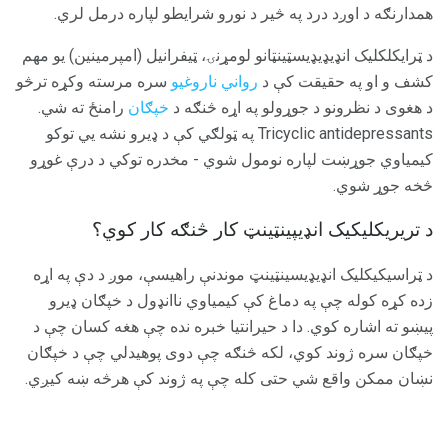
همدارنګه د اوږد درد په څیر د نورو شرایطو لپاره درمل لري.
د ټرایکلکلیک انډیډیډیسټینټانو لومړنۍ، ټیفرانیل (امپرمینین) یو مهم
کشف و او په حقیقت کې د
رواني ناروغیو
سره مرسته وکړه ترڅو
د هغوی د نظرونو د جوړولو په اړه څنګه د
خپګان
رامنځ ته شي.
Tricyclic antidepressants په ټولګي کې د ډیرو نشه یي توکو
کیمیاوي جوړښت لپاره نومول شوي - مخدره توکي د درې غوړو
څخه جوړ شوي.
د تریریکلیکیک انډیپینټینټ کار څنګه کار کوي؟
د ټراسیکيکلیک انډیډیسینټینټ موندنې راهیسې، موږ د دې په اړه
زده کړه کوله چې په دماغ کې کیمیاوي ناانډول د خپګان ډیرو
پیښو ته اشاره کوي. دا د حیرانتیا خبره نده چې هغه کسان چې د
خپګان سره ژوند کوي، لکه څنګه چې دوی پوهیدلي چې د خپګان
نښان ممکن واقع شي حتی کله چې په ژوند کې هرڅه ښه کیږي.