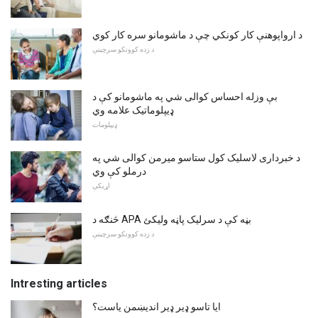
د ارواپوهنې کار کونکي چې د ماشومانو سره کار کوي
د زده کوونکو سرچینې
بې وزله احساس کوالی شي په ماشومانو کې د
ډیپلوماتیک علامه وي
ډیپلومات
د خبرداری لاسلیک کول ستاسو میرمن کوالی شي په
درملو کې وي
اړیکې
څنګه د APA بڼه کې د سرلیک پاڼه ولیکئ
د زده کوونکو سرچینې
Intresting articles
ایا تاسو ډیر ډیر اندیښمن یاست؟