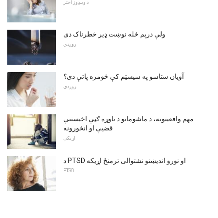
د وینډوز اختر
ولې درېم ځله نوښت ډیر خطرناک دی
روږدي
آویان ستاسو په سیسټم کې څومره پاتې دی؟
روږدي
مهم واقعیتونه، د ماشومانو د ناوړه ګټې اخیستنې
قضیې او انځورونه
اړیکې
د PTSD او نورو اندیښنو نشتوالی ترمنځ اړیکه
PTSD