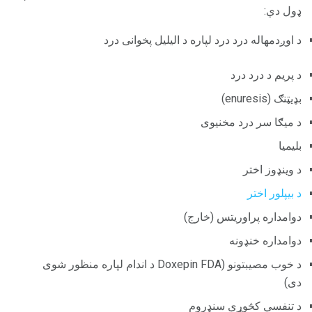
ډول دي:
د اوږدمهاله درد درد لپاره د الیلیل پخوانی درد
د پریم د درد درد
بډیټنګ (enuresis)
د میګا سر درد مخنیوی
بلیمیا
د وینډوز اختر
د بیپلور اختر
دوامداره پراوریتس (خارج)
دوامداره خنډونه
د خوب مصیبتونو (Doxepin FDA د اندام لپاره منظور شوی
دی)
د تنفسي کڅوړې سنډروم