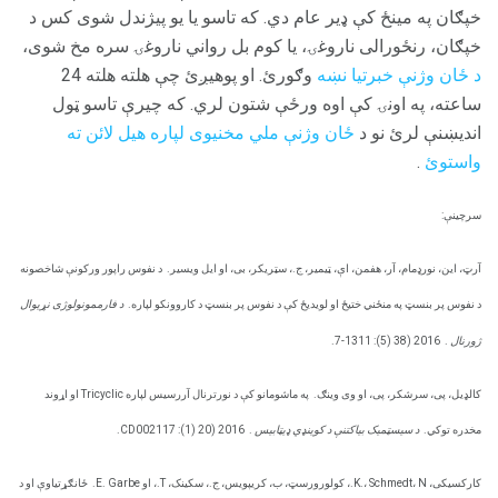
خپګان په مینځ کې ډیر عام دي. که تاسو یا یو پیژندل شوی کس د
خپګان، رنځورالی ناروغۍ، یا کوم بل رواني ناروغۍ سره مخ شوی،
د ځان وژنې خبرتیا نښه
وګورئ. او پوهیږئ چې هلته هلته 24
ساعته، په اونۍ کې اوه ورځې شتون لري. که چیرې تاسو ټول
اندیښنې لرئ نو د
ځان وژنې ملي مخنیوی لپاره هیل لائن ته
واستوئ
.
سرچینې:
آرټ، این، نورډمام، آر، هفمن، اې، ټیمیر، ج.، سټریکر، بی، او ایل ویسیر.
د نفوس راپور ورکونې شاخصونه
د نفوس پر بنسټ په منځني ختیځ او لویدیځ کې د نفوس پر بنسټ د کاروونکو لپاره.
د فارممونولوژی نړیوال
ژورنال
.
2016 (38 (5): 1311-7.
کالډیل، پی، سرشکر، پی، او وی وینګ.
په ماشومانو کې د نورترنال آررسیس لپاره Tricyclic او اړوند
مخدره توکي.
د سیسټمیک بیاکتنې د کوینډي ډیټابیس
.
2016 (20 (1): CD002117.
کارکسيکی، K.، Schmedt، N.، کولورورسټ، ب، کریپویس، ج.، سکینک، T.، او E. Garbe.
ځانګړتیاوې او د