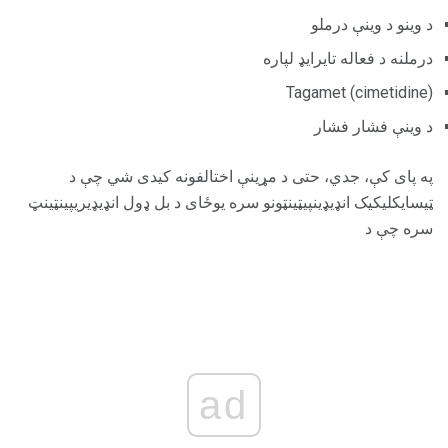
د وینو د وینې درملو
درملنه د فعاله تايرايډ لپاره
Tagamet (cimetidine)
د وینې فشار فشار
په پای کې، جدي، حتی د مړینې اختالفونه کیدی شي چې د
ټیسایکلیکیک انډیډینپیټینټونو سره یوځای د بل ډول انډیډیریپینټینټ
سره چې د
ad