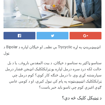
د Bipolar بې نظمۍ او خپګان لپاره د Trycyclic انډیپيډیرینټ په اړه
ټول
ستاسو ډاکټر به ستاسو د خپګان، د بیت المقدس ناروغۍ، یا د بل
حالت لکه درد سره درمل لپاره یو ټرایکلکلیک انډیجن فشار درمل
سپارښتنه کړې وي. دا درمل څنګه کار کوي؟ کوم درمل چې
ټرایکلکلیک انټيپیډینټونه په پام کې نیول کیږي، او د کومې عامې
ګډې اغیزې کوم چې تاسو باید خبر یاست؟
د ټیټیکل کلیک څه دي؟