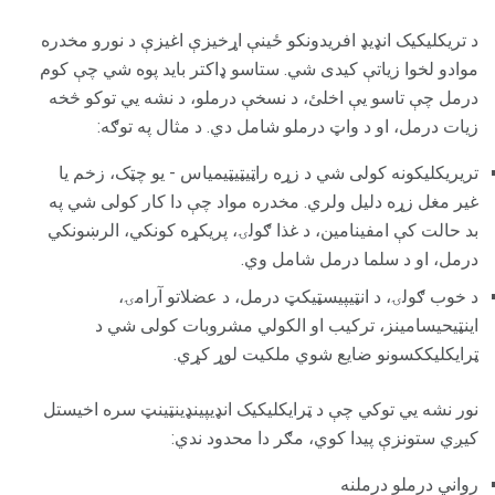
د تريکلیکیک انډیډ افریدونکو ځینې اړخیزې اغیزې د نورو مخدره
موادو لخوا زیاتې کیدی شي. ستاسو ډاکتر باید پوه شي چې کوم
درمل چې تاسو یې اخلئ، د نسخې درملو، د نشه یي توکو څخه
زیات درمل، او د واټ درملو شامل دي. د مثال په توګه:
تریریکلیکونه کولی شي د زړه راټیټیټیمیاس - یو چټک، زخم یا
غیر مغل زړه دلیل ولري. مخدره مواد چې دا کار کولی شي په
بد حالت کې امفینامین، د غذا ګولۍ، پریکړه کونکي، الرښونکي
درمل، او د سلما درمل شامل وي.
د خوب ګولۍ، د انټيپیسټیکټ درمل، د عضلاتو آرامۍ،
اینټيحیسامینز، ترکیب او الکولي مشروبات کولی شي د
ټرایکلیککسونو ضایع شوي ملکیت لوړ کړي.
نور نشه یي توکي چې د ټرایکلیکیک انډیپینډینټینټ سره اخیستل
کیږي ستونزې پیدا کوي، مګر دا محدود ندي:
رواني درملو درملنه