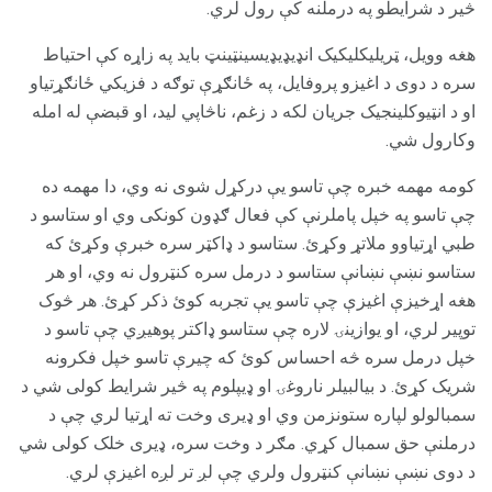
څیر د شرایطو په درملنه کې رول لري.
هغه وویل، ټریلیکلیکیک انډیډیډیسینټینټ باید په زاړه کې احتیاط
سره د دوی د اغیزو پروفایل، په ځانګړې توګه د فزیکي ځانګړتیاو
او د انټیوکلینجیک جریان لکه د زغم، ناڅاپي لید، او قبضې له امله
وکارول شي.
کومه مهمه خبره چې تاسو یې درکړل شوی نه وي، دا مهمه ده
چې تاسو په خپل پاملرنې کې فعال ګډون کونکی وي او ستاسو د
طبي اړتیاوو ملاتړ وکړئ. ستاسو د ډاکټر سره خبرې وکړئ که
ستاسو نښې نښانې ستاسو د درمل سره کنټرول نه وي، او هر
هغه اړخیزې اغیزې چې تاسو یې تجربه کوئ ذکر کړئ. هر څوک
توپیر لري، او یوازینۍ لاره چې ستاسو ډاکتر پوهیږي چې تاسو د
خپل درمل سره څه احساس کوئ که چیرې تاسو خپل فکرونه
شریک کړئ. د بیالبیلر ناروغۍ او ډیپلوم په څیر شرایط کولی شي د
سمبالولو لپاره ستونزمن وي او ډیری وخت ته اړتیا لري چې د
درملنې حق سمبال کړي. مګر د وخت سره، ډیری خلک کولی شي
د دوی نښې نښانې کنټرول ولري چې لږ تر لږه اغیزې لري.