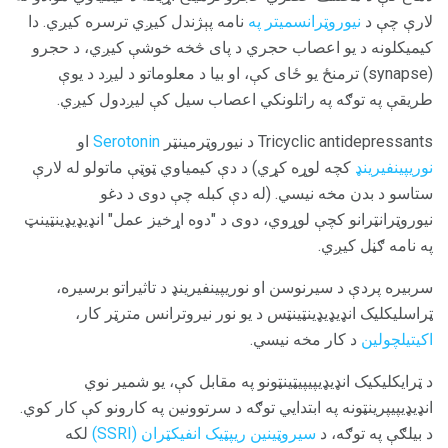
لارې چې د
نیوروټرانسمیتر په
نامه پېژندل کیږي ترسره کیږي. دا
کیمیکلونه د یو اعصاب حجري د پای څخه خوشې کیږي، د حجرو
(synapse) ترمنځ یو ځای کې، او بیا د معلوماتو د لیږد د یوې
طریقې په توګه په راتلونکي اعصاب سیل کې لیږدول کیږي.
Tricyclic antidepressants د نیوروټرمینټر
Serotonin
او
نوریپینفیرینډ
کچه لوړه کړي) د دې کیمیاوي ټوټې ماتولو له لارې
ستاسو د بدن مخه نیسي. (له دې کبله چې دوی د دغو
نیوروټرانټرانو کچې لوړوي، دوی د "دوه اړخیز عمل" انډیډیډینټینټ
په نامه ګڼل کیږي.
سربیره پردې د سیرنوسن او نوریپینفیرینډ د تاثیراتو برسیره،
ټراسلیکلیک انډیډیډینټینټس د یو نور نیروترانس مترټر کار،
اکیتیلچولین
د کار مخه نیسي.
د ټرایکلیکیک انډیډیپيپیټینټونو په مقابل کې، یو شمیر نوي
انډیډیپيپرینټونه په ابتدايي توګه د سرتوونین په کارونو کې کار کوي.
د بیلګې په توګه، د
سیروټینین ریپټیک انفیکټران (SSRI)
لکه