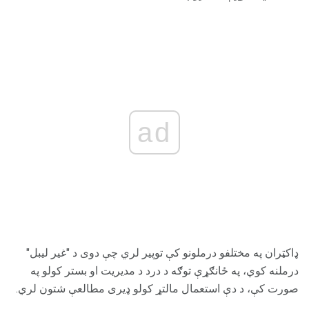
ad
ډاکټران په مختلفو درملونو کې توپیر لري چې دوی د "غیر لیبل"
درملنه کوي، په ځانګړې توګه د درد د مدیریت او بستر کولو په
صورت کې، د دې استعمال مالتړ کولو ډیری مطالعې شتون لري.