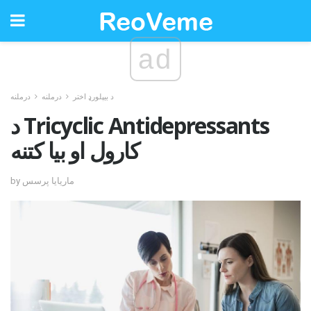
ad
د بیپلورډ اختر
درملنه
درملنه
د Tricyclic Antidepressants
کارول او بیا کتنه
by ماریایا پرسس