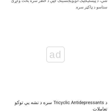
شي، د ټیسلیکلیک انډیډیجنسینګ ګټې د خطر سره بحث وکړئ
ستاسو د ډاکټر سره.
ad
د Tricyclic Antidepressants سره د نشه یي توکو
تعاملات