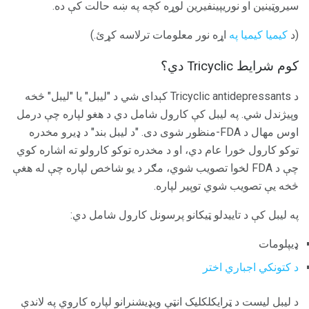
سیروټینین او نوریپینفیرین لوړه کچه په ښه حالت کې ده.
(د
کیمیا کیمیا په
اړه نور معلومات ترلاسه کړئ.)
کوم شرایط Tricyclic دي؟
د Tricyclic antidepressants کېدای شي د "لیبل" یا "لیبل" څخه
وپیژندل شي. په لیبل کې کارول شامل دي د هغو لپاره چې درمل
اوس مهال د FDA-منظور شوی دی. "د لیبل بند" د ډیرو مخدره
توکو کارول خورا عام دي، او د مخدره توکو کارولو ته اشاره کوي
چې د FDA لخوا تصویب شوي، مګر د یو شاخص لپاره چې له هغې
څخه یې تصویب شوي توپیر لپاره.
په لیبل کې د تاییدلو ټیکانو پرسونل کارول شامل دي:
ډیپلومات
د کتونکي اجباري اختر
د لیبل لیست د ټرایکلکلیک انټي ویډیشنرانو لپاره کاروي په لاندې