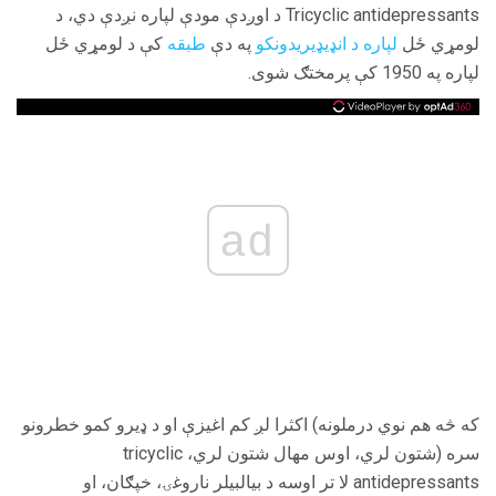
Tricyclic antidepressants د اوږدې مودې لپاره نږدې دي، د
لومړي ځل
لپاره د انډیډیریدونکو
په دې
طبقه
کې د لومړي ځل
لپاره په 1950 کې پرمختګ شوی.
ad
که څه هم نوي درملونه) اکثرا لږ کم اغیزې او د ډیرو کمو خطرونو
سره (شتون لري، اوس مهال شتون لري، tricyclic
antidepressants لا تر اوسه د بیالبیلر ناروغۍ، خپګان، او