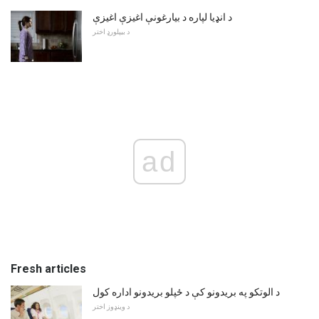
د انډیا لپاره د بیارغونې اغیزې اغیزې
د بیپلورډ اختر
ad
Fresh articles
د الوتکو په بریدونو کې د ځپلو بریدونو اداره کول
د وینډوز اختر