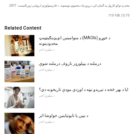
مخدره توکو کارول په آلمان کې د زړورتیا د مخنیوي نوښتونه.
د فارممولوژی اروپایی ژورنالیست
2017.
73 (1): 105-113.
Related Content
د منوامینین انډیډینګینټینټ (MAOIs) د خوړو
محدوديتونه
د بیپلورډ اختر
درملنه د بیپلورډر ناروغۍ درملنه شوې
د بیپلورډ اختر
ایا د بهر څخه د تیریدو نیټه د اوږدې مودې تاریخونه دي؟
د بیپلورډ اختر
د نیین یا تایوتیاینین خواوشا اثر
د بیپلورډ اختر