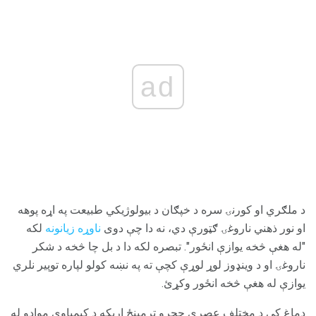
ad
د ملګري او کورنۍ سره د خپګان د بیولوژیکي طبيعت په اړه پوهه
او نور ذهني ناروغۍ ګټورې دي، نه دا چې دوی
ناوړه زیانونه
لکه
"له هغې څخه یوازې انځور". تبصره لکه دا د بل چا څخه د شکر
ناروغۍ او د وینډوز لوړ لوړې کچې ته په نښه کولو لپاره توپیر نلري
یوازې له هغې څخه انځور وکړئ.
دماغ کې د مختلف عصري حجرو ترمینځ اړیکه د کیمیاوي موادو له