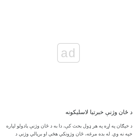
ad
د ځان وژنې خبرتیا لاسلیکونه
د خپګان په اړه په هر ډول بحث کې، دا به د ځان وژنې یادولو لپاره
خپه نه وي. له بده مرغه، ځان وژونکي هڅې او بریالي وژنې د