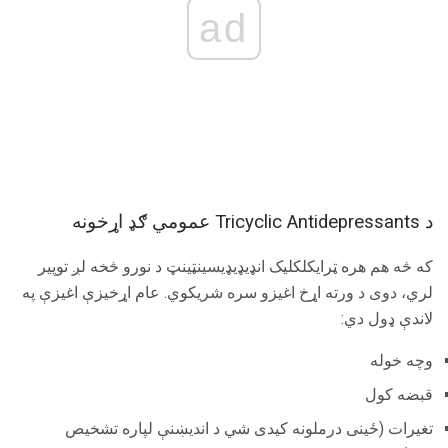
ad
د Tricyclic Antidepressants عمومي ګډ اړخونه
که څه هم هره ټرایکلکلیک انډیډیډیسینټینټ د نورو څخه لږ توپیر
لري، دوی د ورته اړخ اغیزو سره شریکوي. عام اړخیزې اغیزې په
لاندې ډول دي:
وچه خوله
قبضه کول
تغیرات (ځینی درملونه کیدی شي د اندیښنې لپاره تشخیص