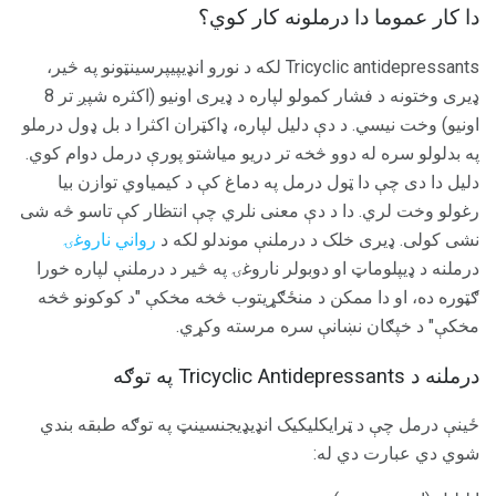
دا کار عموما دا درملونه کار کوي؟
Tricyclic antidepressants لکه د نورو انډیپيپرسینټونو په څیر،
ډیری وختونه د فشار کمولو لپاره د ډیری اونیو (اکثره شپږ تر 8
اونیو) وخت نیسي. د دې دلیل لپاره، ډاکټران اکثرا د بل ډول درملو
په بدلولو سره له دوو څخه تر دریو میاشتو پورې درمل دوام کوي.
دلیل دا دی چې دا ټول درمل په دماغ کې د کیمیاوي توازن بیا
رغولو وخت لري. دا د دې معنی نلري چې انتظار کې تاسو څه شی
نشی کولی. ډیری خلک د درملنې موندلو لکه د
رواني ناروغۍ
درملنه د ډیپلوماټ او دوبولر ناروغۍ په څیر د درملنې لپاره خورا
ګټوره ده، او دا ممکن د منځګړیتوب څخه مخکې "د کوکونو څخه
مخکې" د خپګان نښانې سره مرسته وکړي.
درملنه د Tricyclic Antidepressants په توګه
ځینې ​​درمل چې د ټرایکلیکیک انډیډیجنسینټ په توګه طبقه بندي
شوي دي عبارت دي له: