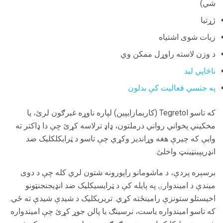
شي)
ژړتیا
زیات شوی اشتیاه
د وزن لاسته راوړل ممکن وي
ناڅاپي لید
په جنسي فعالیت کې بدلون
که تاسو Tegretol (کاربمازایپین) لپاره ناوړه غبرګون لرئ، یا
مخکیني پخواني رواني درملتون، ډاډ ترلاسه کړئ چې دا ډاکتر ته
وایې که چیرې هغه وړاندیز وکړي چې تاسو د ټرایکلکلیک ضد
انډریپینټینټ واخلئ.
برسېره پردې، د ماشومانو راپورونه شتون لري کله چې د دوی
میندې د امیندوارۍ په پایله کې د ټرایسيکلیک ضد انډیجنجنټونو
اخیستلو ستونزې رامینځته کړي. تریريکلیک د شیدې شیدې ته ځي.
که تاسو امیندواره یاست، نرسینګ یا پالن جوړ کړئ چې امیندواره