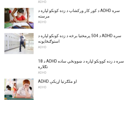
ADHD
د کور کار ورکشاپ د زده کونکو لپاره د ADHD سره
مرسته
ADHD
د 504 پرمختیا برخه د زده کونکو لپاره د ADHD سره
استوګنځایونه
ADHD
18 د ADHD سره د زده کوونکو لپاره د ښوونځي ساده
تګلاره
ADHD
ADHD او ملګرتیا اړیکې
ADHD