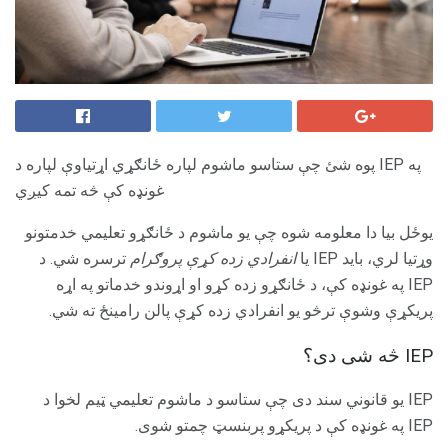
پوه شئ چې ستاسو ماشوم لپاره ځانګړي اړتیاوې لپاره د IEP په
غونډه کې څه تمه کیږي
یوځل بیا دا معلومه شوه چې یو ماشوم د ځانګړو تعلیمي خدمتونو
وړتیا لري، باید IEP یا
انفرادي زده کړې پروګرام
ترسره شي. د
IEP په غونډه کې، د ځانګړو زده کړو او اړوندو خدماتو په اړه
پریکړې وشوې ترڅو یو انفرادي زده کړې پالن رامینځ ته شي.
IEP څه شی دی؟
IEP یو قانوني سند دی چې ستاسو د ماشوم تعلیمي ټیم لخوا د
IEP په غونډه کې د پریکړو پربنسټ چمتو شوی.