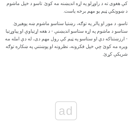
کې هغوی ته د راوړلو په اړه اندیښنه مه کوئ. تاسو د خپل ماشوم
د ښوونکي ټیم یو مهم برخه یاست.
تاسو، د مور او پالر په توګه، رښتیا ستاسو ماشوم ښه پوهیږئ.
ستاسو د ماشوم په اړه ستاسو اندیښنې - د هغه اړتیاوې او پیاوړتیا
- ارزښتناکه دي او ستاسو په ټیم کې رول مهم دی، له دې امله مه
ویره مه کوئ چې خپل فکرونه، نظرونه او پوښتنې په ښکاره توګه
شریکې کړئ.
ad