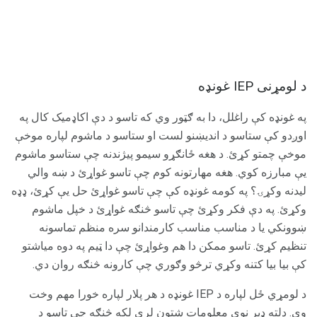
د لومړنی IEP غونډه
په غونډه کې راغلل، دا به ګټور وي که تاسو د دې اکاډمیک کال په
اوږدو کې ستاسو د اندیښنو لست او ستاسو د ماشوم لپاره موخې
موخې چمتو کړئ. د هغه ځانګړو سیمو پیژندنه چې ستاسو ماشوم
یې مبارزه کوي. هغه مهارتونه کوم چې تاسو غواړئ د ښه والي
لیدنه وکړۍ؟ په کومه غونډه کې چې تاسو غواړئ حل یې کړئ، ډډه
وکړئ. په دې فکر وکړئ چې تاسو څنګه غواړئ د خپل ماشوم
ښوونکي یا د مناسب مناسب کارمندانو سره منظم تماسونه
تنظیم کړئ. تاسو ممکن دا هم وغواړئ چې دا ټیم په دوه میاشتو
کې بیا بیا کتنه وکړي ترڅو وګوري چې کارونه څنګه روان دي.
د لومړي ځل لپاره د IEP غونډه د هر پلار لپاره خورا مهم وخت
وي. دلته ډیر نوي معلومات شتون لري لکه څنګه چې تاسو د