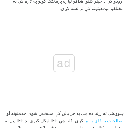
اوږدو کې د خپلو کلنو اهدافو لپاره پرمختګ کولو په لاره کې په
مختلفو موقعیتونو کې ترالسه کړي.
ad
ښوونځی ته اړتیا ده چې په هر پالن کې مشخص شوي خدمتونه او
اصالحات یا ځای برابر
کړي. کله چې IEP لیکل کیږي، د IEP ټیم به