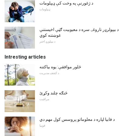
د ژغورنې په وخت کې ډیپلومات
ډیپلومات
د بیپولرډر ناروغۍ سره د معیوبیت ګټې اخیستنې
غوښتنه کوي
د بیپلورډ اختر
Intresting articles
څلور موافقې: یوه بیاکتنه
د کشف مدیریت
څنګه چلند وکړئ
مراقبت
د فابیا لپاره د معلوماتو پروسس کول مهم دي
فوبیا