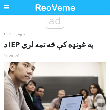
ad
ښوونځي
ADHD
د IEP په غونډه کې څه تمه لري
by کیټ ټیټ