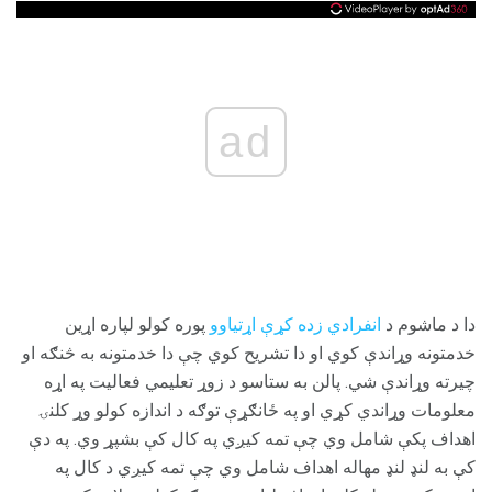
ad
دا د ماشوم د
انفرادي زده کړې اړتیاوو
پوره کولو لپاره اړین
خدمتونه وړاندې کوي او دا تشریح کوي چې دا خدمتونه به څنګه او
چیرته وړاندې شي. پالن به ستاسو د زوړ تعلیمي فعالیت په اړه
معلومات وړاندي کړي او په ځانګړې توګه د اندازه کولو وړ کلنۍ
اهداف پکې شامل وي چې تمه کیږي په کال کې بشپړ وي. په دې
کې به لنډ لنډ مهاله اهداف شامل وي چې تمه کیږي د کال په