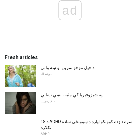
ad
Fresh articles
د خپل موخو تمرین او ښه والی
خوشحاله
په شیزوفیریا کې مثبت نښې نښانې
سکیزفرینیا
18 د ADHD سره د زده کوونکو لپاره د ښوونځي ساده
تګلاره
ADHD