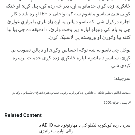
ځانګړې زده کړې خدماتو په اړه ډیر څه زده کړه پیل کړئ او څنګه
کولی شئ ستاسو ماشوم ښه ګټه واخلی. د IEP لپاره باید د کار
اجازه درکړل شي. که تاسو د پالن په اړه ډاډ نلري یا یوازې غواړئ
چې په پام کې ونیولو لپاره ډیر وخت ولرئ، دا دقیقه ده چې بیا بیا
کتنه بیا وګورئ او وروسته یې لاسلیک کړئ.
یوځل چې تاسو په ښه توګه احساس وکړئ او د پالن تصویب یې
کړئ، ستاسو د ماشوم لپاره ځانګړې زده کړې خدمات ترسره
کیدی شي.
سرچینه:
د متحده ایاالتو د تعلیم څانګه.
د ځانګړو زده کړو او بیا رغونې خدماتو دفتر
د انفرادي تعلیماتو پروګرام
الرښود
.
جولای 2000.
Related Content
د ADHD سره د زده کونکو په لیکلو کې د مهارتونو د ښه
والي لپاره ستراتیژی