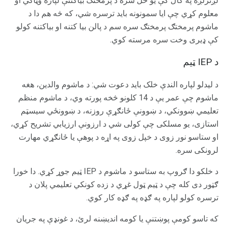
لږترلږه په کال کې یو ځل سره د پرمختګ بیاکتنې لپاره وټاکي او
معلوم کړي چې ایا سمونونه باید ترسره شي، که څه هم دا د
ماشوم پرمختګ پرمختګ سره سم د پالن بیا کتنه او بیاکتنه کولو
کې ډیری وخت سره مرسته کوي.
د IEP ټیم
د لیدلو لپاره الندې خلک باید دعوت شي: د ماشوم والدین، هغه
ماشوم چې عمر یې د 14 کلونو څخه پورته وي، د ماشوم منظم
تعلیمي ښوونکي، د ښوونې ځانګړې روزنه، د ښوونځي سیسټم
استازی، یو مسلکی چې کولی شي د ارزونې ارزیابي تشریح کړي،
او ستاسو نور زوی د خپل زوی په اړه د پوهې یا ځانګړي مهارت
لرونکی سره.
د خلکو دا ګروپ به ستاسو د ماشوم د IEP ټیم جوړ کړي. دا خورا
ګټور دی کله چې د ټیم ټول غړي د زده کونکي تعلیمي پلان د
ترسره کولو لپاره په ګډه په ګډه کار کوي.
که تاسو کومې پوښتنې یا کومه اندیښنه لرئ، د غونډې په جریان