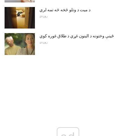
د میت د وتلو څخه څه تمه لري
روږدي
ځینې ​​وختونه د الینون غړي د طلاق غوره کوي
روږدي