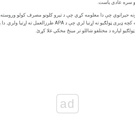
و سره عادی یاست.
ه حیرانوي چې دا معلومه کړي چې د تیرو کلونو مصرف کولو وروسته، د
سرونو کې ودرول، د پوهنتون په کچه ډیری ټولګیو ته اړتیا لري چ
 ټولګیو لپاره د مختلفو شاللو تر مینځ مخکي غلا کړئ.
ad