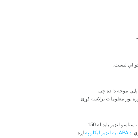
حوالې لیست.
پاڼې موخه دا ده چې
ړه نور معلومات ترلاسه کړئ.
لنډیز د خپل کاغذ لنډ لنډیز دی چې په سملاسي ډول ستاسو د سرلیک پاڼه تعقیبوي. د APA بڼه سره سم، ستاسو لنډیز باید له 150
د APA بڼه لنډیز لیکلو په
اړه