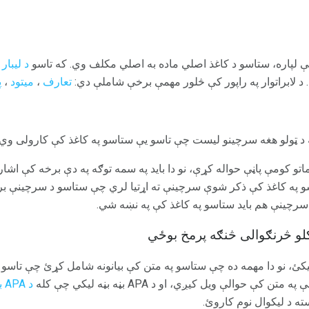
لې لپاره، ستاسو د کاغذ اصلي ماده به اصلي مکلف وي. که تاسو
د لیبار
 د لابراتوار په راپور کې څلور مهمې برخې شاملې دي:
تعارف
،
میتود
،
پ
 د ټولو هغه سرچینو لیست چې تاسو یې ستاسو په کاغذ کې کارولی وي
اتو کومې پاڼې حواله کړې، نو دا باید په سمه توګه په دې برخه کې اشاره
سو په کاغذ کې ذکر شوې سرچینې ته اړتیا لري چې ستاسو د سرچینې 
چینې هم باید ستاسو په کاغذ کې په نښه شي.
یکئ، نو دا مهمه ده چې ستاسو په متن کې بیانونه شامل کړئ چې تاسو
 حوالې ویل کیږي، او د APA بڼه بڼه لیکي چې کله
د APA بڼه
ته د لیکوال نوم کاروئ.