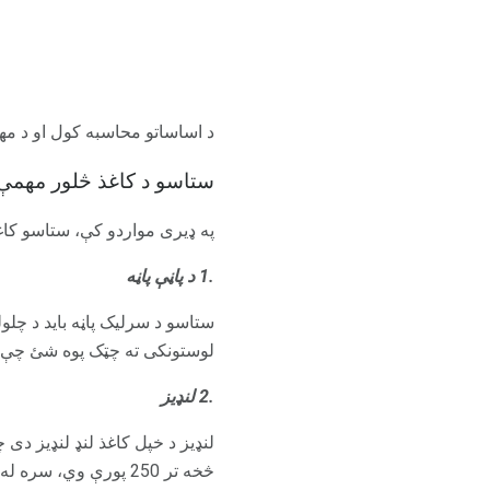
د اساساتو محاسبه کول او د مه
ستاسو د کاغذ څلور مهمې
په ډیری مواردو کې، ستاسو کاغذ
.1 د پاڼې پاڼه
ستاسو د سرلیک پاڼه باید د چلو
لوستونکی ته چټک پوه شئ چې 
.2 لنډیز
څخه تر 250 پورې وي، سره له دې چې دا کولی شي ځانګړي خپرونې یا روزونکي اړتیاوو پورې اړه ولري.