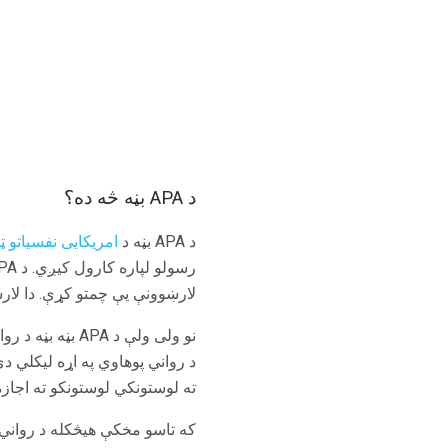
د APA بڼه څه ده؟
د APA بڼه د
امریکایی نفسیاتو ټو
رسولو لپاره کارول کیږي. د APA طرزالعمل په 1929 ماده کې رامینځته شوی چې د
لارښوونې یې چمتو کړې. دا لارښ
د رواني پوهاوي په اړه لیکلي د
ته لوستونکي لوستونکو ته اجا