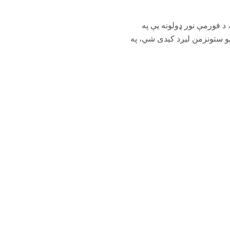
 فورمې نور ډولونه یې په
ې د APA طرزالعمل ته اړتیا ولري. دا یو ستونزمن لیږد کیدی شي، په