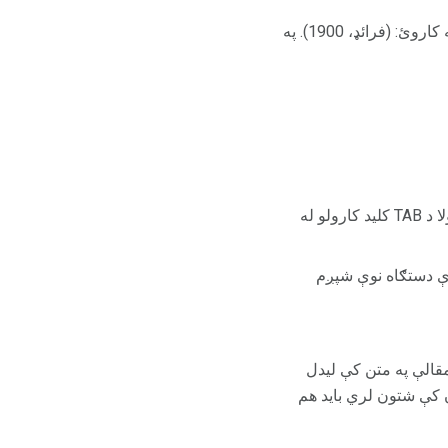
، تاسو به لاندې لاندینۍ بڼه کاروئ: (فرائډ، 1900). په
د حوالې لومړۍ لین باید د ښي خوا ته وغورځول شي. هر اضافي کرښه باید په پام کې ونیول شي (معمولا د TAB کلید کارولو له
 اندازې دستګاه نوې شپږم
قالې په متن کې لیدل
 کې شتون لري باید هم