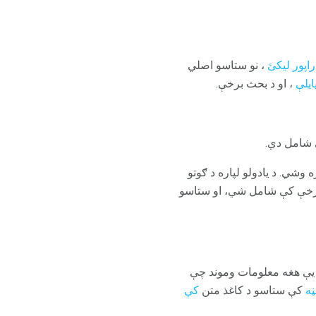
 راپور لیکئ
، نو ستاسو اصلي
ایلې
، او د بحث برخې.
 شامل دي.
 وشي. د یادولو لپاره د ګوتو
برخې کې شامل شي، او ستاسو
 یې هغه معلومات وموند چې
کې ستاسو د کاغذ متن
کې