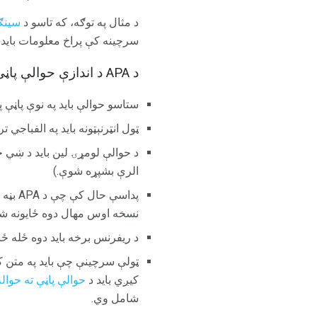
د مثال په توګه، که تاسو د
سینګم
سرچینه کې پراخ معلومات باید
د APA د اندازې حوالې پاڼې پاڼې لپاره مهمې لارښوونې
ستاسو حوالې باید په نوې پاڼې 
ټول انټرنېټونه باید په الفباجي 
الرې بشپړه شوې.)
پداسې
نسخه اوس مهال دوه ځایونه ش
د ریفرنس برخه باید دوه ځله ځ
ټولې سرچینې چې باید په متن ک
کیږي باید د
حوالې پاڼې ته حواله
شامل وي.