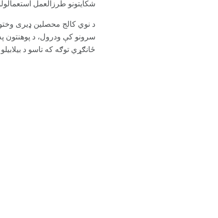
شکایتونو طرزالعمل استعمالول
د نوي کالج محصلین ډیری وختون
ځانګړي توګه که تاسو د بیلابیلو