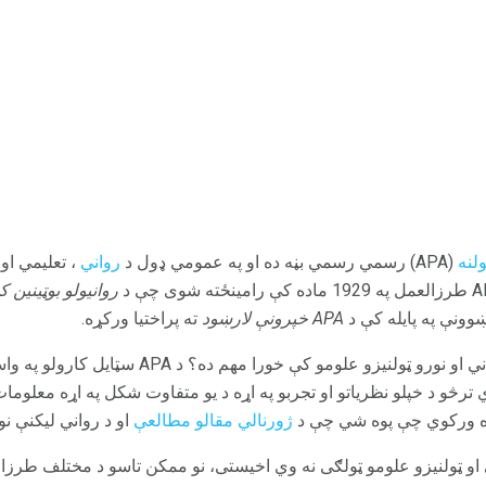
لنه
(APA) رسمي رسمي بڼه ده او په عمومي ډول د
رواني
، تعلیمي او 
روانیولو بوټینین 
وونې په پایله کې د
APA خپرونې لارښود
ته پراختیا ورکړه.
نو ولی ولې د APA بڼه بڼه د رواني او نورو ټولنیزو 
ي ترڅو د خپلو نظریاتو او تجربو په اړه د یو متفاوت شکل په اړه معلوم
زه ورکوي چې پوه شي چې د
ژورنالي مقالو مطالعې
او د رواني لیکنې نو