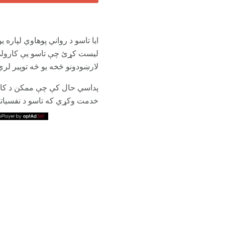
لیست کړئ چې تاسو یې کارولي. 
لارښودونو څخه یو څه توپیر لر
پداسي حال کې چې ممکن د کار
خدمت وکړي که تاسو د نفسیاتو 