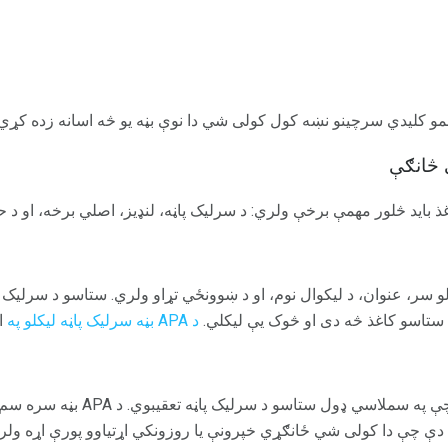
مو کلیدي سرچینو نښه کول کولی شي دا نوې بڼه یو څه اسانه زده کړي.
 څانګې
 باید څلور مهمې برخې ولري: د سرلیک پاڼه، لنډیز، اصلي برخه، او د 
لو سر، عنوان، د لیکوال نوم، او د ښوونځي تړاو ولري. ستاسو د سرلیک 
ستاسو کاغذ څه دی او څوک یې لیکلي.
د APA بڼه سرلیک پاڼه لیکلو په
ا