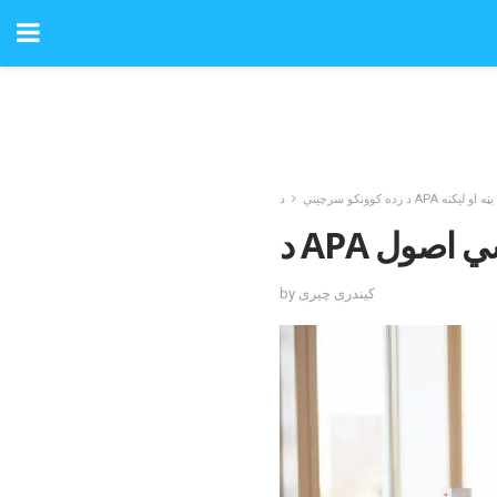
د APA بڼه او لیکنه
د زده کوونکو سرچینې
by کیندری چیری