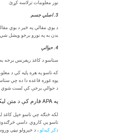
نور معلومات ترلاسه کړئ.
3. اصلي جسم
د یوې مقالې په څیر د یوې مقا
بدن به په نورو برخو ویشل شي.
4. حوالې
ستاسو د کاغذ ریفرنس برخه به
که تاسو په هره پاڼه کې د معلوم
یوه غوره قاعده دا ده چې ستا
د حوالې برخې کې لست شوي سر
په APA فارم کې د متن لیکلو څرنګوالی څنګه پرمخ بوځي
لکه څنګه چې تاسو خپل کاغذ ل
تاسو یې کاروي. داسې څرګندونې په متن کې
ذکر کیدلو
، د خپرولو نیټې وروس