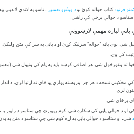
نډ فرنود
کتاب حواله کوئ نو
د ویناوو تفسیر
 ستاسو د حوالې برخې کې راشي.
پیل شي. نوی پاڼه "حواله" سرلیک کړئ او د پاڼې په سر کې متن ولیکئ.
ترتیب کې وي.
 حال کې چې د APA بڼه کې مخکینې نسخه د هر جزا وروسته یوازې یو ځای ته اړتیا لري، د
تون لري.
ای پرځای شي.
ې او د حوالې پاڼې کې ښکاره شي. کوم ریپورټ چې ستاسو د راپور یا م
شي، او ستاسو د حوالې پاڼې په اړه کوم شی چې ستاسو د متن په بدن