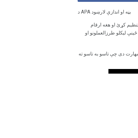
د APA بڼه او اندازې لارښود
 د APA بڼه وکاروئ ترڅو خپل کاغذ تنظیم کړئ او هغه ارقام
ینې لیکلو طرزالعملونو او
مهارت دی چې تاسو به تاسو ته