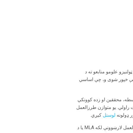
ټولنیزو علومو منابعو ته د
کې
خپور شوی و، چې اساسي
علومو کې خورا مهم ده؟ د APA سټایل کارولو په واسطه، محققین او زده کوونکي
ات راولي. یو متوازن طرزالعمل
ر ډولونه
لوستل
کیږي.
که تاسو مخکې هیڅکله د رواني او ټولنیزو علومو ټولګی نه وي اخیستی، نو ممکن تاسو د مختلف طرزالعمل لارښوونې لکه MLA یا د