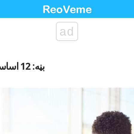
ad
د APA بڼه: 12 اساسي اصول