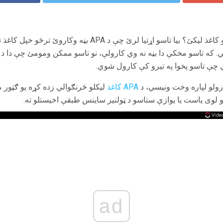
ایا تاسو د رواني پوهاوي لپاره یو کاغذ لیکئ؟ بیا تاسو اړتیا لرئ چې
که تاسو مخکې دا بڼه نه وي کارولې، نو تاسو ممکن ومومئ چې دا د ځ
ي چې تاسو پخوا په تیرو کې کارول شوي.
ولو لپاره وخت ونیسي، د
APA کاغذ
لیکلو څرنګوالي زده کړه یو ګټور 
لوی یاست یا یوازې ستاسو د ټولنیز ساینس طبقې اخیستلو ته.
ad