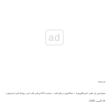
ad
سرچینه
میډلینس پل طبی انسیکلوپيډیا.
د معالجوي درملو کچه.
د متحده ایالاتو ملي طب او د روغتیا ملي انستیتوت
.
24 اګست 2009.