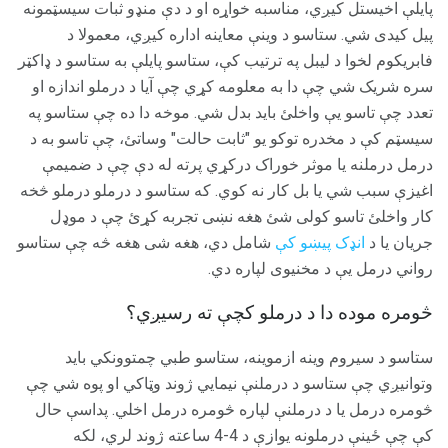
پایلې اخیستل کیږي، مناسبه خواړه او د دې منډو ثبات سیسټمونه
پیل کیدی شي. ستاسو د وینې معاینه اداره کیږي، معمولا د
فابریکوم لخوا د لیبل په ترتیب کې، ستاسو پایلې به ستاسو د ډاکټر
سره شریک شي چې دا به معلومه کړي چې آیا د درملو اندازه او
تعدد چې تاسو یې واخلئ باید بدل شي. موخه دا ده چې ستاسو په
سیسټم کې د مخدره توکو یو "ثابت حالت" وساتئ، چې تاسو به د
درمل درملنه یا موثر خوراک درکړي پرته له دې چې د ضمیمې
اغیزې سبب شي یا بل کار نه کوي. که ستاسو د درملو درملو څخه
کار واخلئ تاسو کولی شئ هغه نښی تجربه کړئ چې د موډل
جریان یا د
انډک پیښو کې
شامل دي، هغه شی هغه څه چې ستاسو
رواني درمل یې د مخنیوی لپاره دي.
څومره موده دا د درملو کچې ته رسیږي؟
ستاسو د سیروم وینه ازموینه، ستاسو طبي چمتوونکي باید
وتوانیږي چې ستاسو د درملنې نیمایي ژوند وټاکي او پوه شي چې
څومره درمل یا د درملنې لپاره څومره درمل اخلي. پداسې حال
کې چې ځینې درملونه یوازې د 4-4 ساعته ژوند لري، لکه