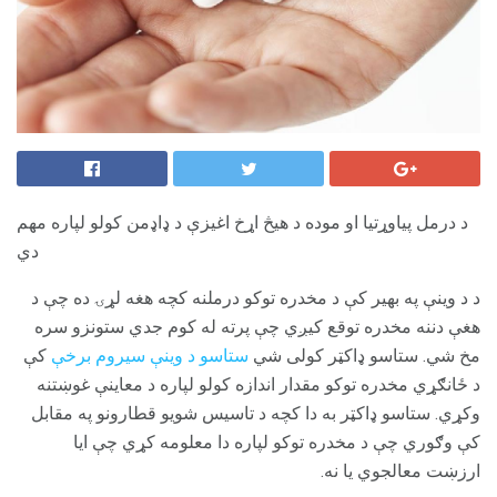
د درمل پیاوړتیا او موده د هیڅ اړخ اغیزې د ډاډمن کولو لپاره مهم
دي
د
د وینې په بهیر کې د مخدره توکو درملنه کچه هغه لړۍ ده چې د
هغې دننه مخدره توقع کیږي چې پرته له کوم جدي ستونزو سره
مخ شي. ستاسو ډاکټر کولی شي
ستاسو د وینې سیروم برخې
کې
د ځانګړي مخدره توکو مقدار اندازه کولو لپاره د معاینې غوښتنه
وکړي. ستاسو ډاکټر به دا کچه د تاسیس شویو قطارونو په مقابل
کې وګوري چې د مخدره توکو لپاره دا معلومه کړي چې ایا
ارزښت معالجوي یا نه.