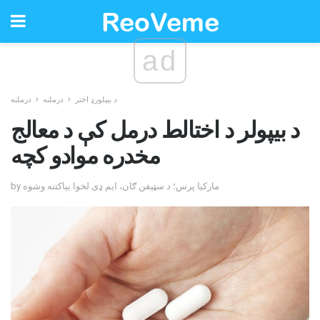
ad
د بیپلورډ اختر
درملنه
درملنه
د بیپولر د اختالط درمل کې د معالج
مخدره موادو کچه
by مارکیا پرس؛ د سټیفن ګان، ایم ډی لخوا بیاکتنه وشوه