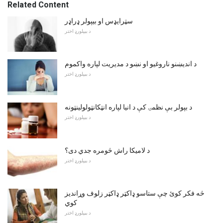
Related Content
سټرایډس او بیپولر ډراډر
د بیپلورډ اختر
د اندیښنو ناروغیو او نښو د مدیریت لپاره واکموم
د بیپلورډ اختر
د بپولر بې نظمۍ کې د انیا لپاره انټکانټولولینټونه
د بیپلورډ اختر
د لامیکا راش څومره جدي دی؟
د بیپلورډ اختر
څه فکر کوئ چې ستاسو ډاکټر ډاکټر زلوف وړاندیز
کوي
د بیپلورډ اختر