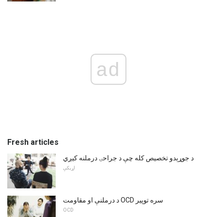
ad
Fresh articles
د جوړېدو تخصیص کله چې د جراحۍ درملنه کیږي
اړیکې
د درملنې او مقاومت OCD سره توپیر
OCD