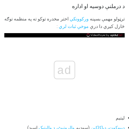
د درملنې دوسیه او اداره
ترټولو مهمې بسپنه
ورکوونکي
اختر مخدره توکو ته په منظمه توګه
څارل کیږي دا درې
موخې ثبات لري
:
ad
لیتیم
ډیپوکوټ، ډیاکاکین
(سوډیم
والروټیٹ، د والیتیک
اسید)