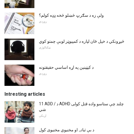
ولې زه د سګرټ څښلو څخه ډډه کولم؟
روږدي
څیړونکي د خپل ځان لپاره د کمپیوټر لوبې چمتو کوي
ټیکنالوژي
د کیټینین په اړه اساسي حقیقتونه
روږدي
Intresting articles
11 ADD / د ADHD چلند چې ستاسو واده قتل کولی
شي
اړیکې
د بې ثباتۍ او مخنیوي مخنیوی کول