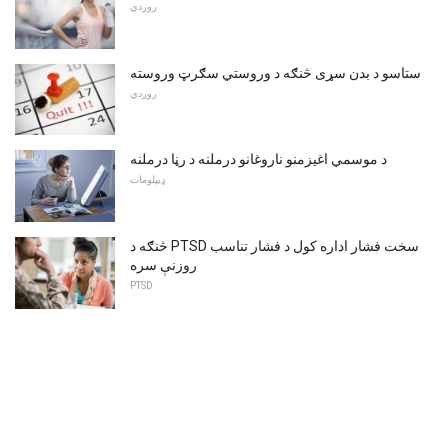
روږدي
ستاسو د بدن سړی څنګه د وروستي سګرټ وروسته
روږدي
د موسمي اغيزمنو ناروغانو درملنه د رڼا درملنه
ډیپلومات
څنګه د PTSD سخت فشار اداره کول د فشار تناسب
روزنې سره
PTSD