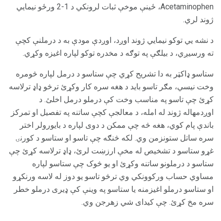
Acetaminophen، ځینې موخې ثبات لرونکي د 1-2 ورځو نیمایي
ژوند لري.
د نشه یي توکو نیمایي ژوند اوږد، اوږدې مودې به د درملنې کچې
ته ورسیږي، د بیلګې په توګه د مخدره توکو لپاره اغیزه وکړي.
ستاسو ډاکټر به دا تشریح کړي چې ستاسو د درمل لپاره څومره
وخت نیسي، مګر تاسو باید د هغه سره کار وکړئ ترڅو ډاډ ترلاسه
کړئ چې تاسو په مناسب وخت کې درملو درمل اخلئ. د
اوږدمهاله ژوند له امله، د معالجې کچې ساتنه په تفصیل او تمرکز
باندې پام کوي، هغه څه چې ممکن د دوی لپاره د بایورولر اختر
سره ساتل ستونزمن وي. لکه څنګه چې تاسو او ستاسو د کورنۍ
غړو ستاسو د تشخیص له مخې ارزښت لرئ، ډاډ ترلاسه کړئ چې
ستاسو د درملونو ساتنه وکړئ او یو څوک چې ستاسو لپاره
مساوي حساب ورکوونکي وي ترڅو تاسو یو دوز له لاسه ورنکړو
او ستاسو درملو اغیزمنه یا ستاسو په وینې کې ډیری درملو خطر
سره مخ کړئ. چې کیدای شي زهرجن وي.