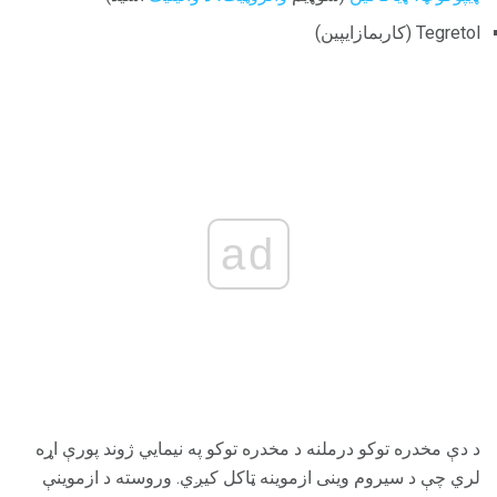
Tegretol (کاربمازایپین)
ad
د دې مخدره توکو درملنه د مخدره توکو په نیمایي ژوند پورې اړه
لري چې د سیروم وینی ازموینه ټاکل کیږي. وروسته د ازموینې