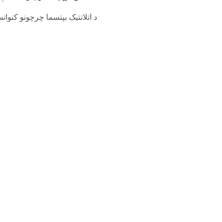
د اتلانتيک بپتسما چرچونو کنوا