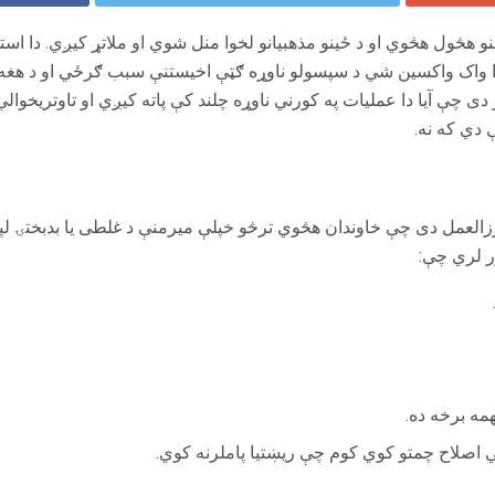
و هڅول هڅوي او د ځینو مذهبیانو لخوا منل شوي او ملاتړ کیږي. دا اس
دا واک واکسین شي د سپسولو ناوړه ګټې اخیستنې سبب ګرځي او د هغ
ی چې آیا دا عملیات په کورني ناوړه چلند کې پاته کیږي او تاوتریخوالي
دي که نه.
زالعمل دی چې خاوندان هڅوي ترڅو خپلې میرمنې د غلطی یا بدبختۍ ل
ر لري چې:
همه برخه ده.
ي اصلاح چمتو کوي کوم چې ریښتیا پاملرنه کوي.