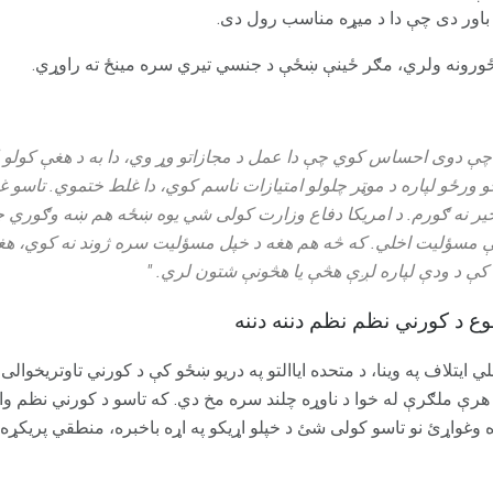
باور دی چې دا د میړه مناسب رول دی.
ورونه ولري، مګر ځینې ښځې د جنسي تیري سره مینځ ته راوړي.
 چې دوی احساس کوي چې دا عمل د مجازاتو وړ وي، دا به د هغې کولو ل
 ورځو لپاره د موټر چلولو امتیازات ناسم کوي، دا غلط ختموي. تاسو
په څیر نه ګورم. د امریکا دفاع وزارت کولی شي یوه ښځه هم ښه وګوري 
کې مسؤلیت اخلي. که څه هم هغه د خپل مسؤلیت سره ژوند نه کوي، هغه پ
 کې د ودې لپاره لږې هڅې یا هڅونې شتون لري. "
ع د کورني نظم نظم دننه دننه
ي ایتلاف په وینا، د متحده ایاالتو په دریو ښځو کې د کورني تاوتریخوالی 
رې جندر نږدې 20 تنه د هرې ملګرې له خوا د ناوړه چلند سره مخ دي. که تاسو د کورني 
وغواړئ نو تاسو کولی شئ د خپلو اړیکو په اړه باخبره، منطقي پریکړه 