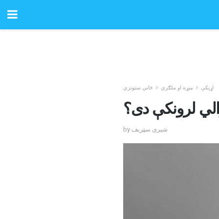
اړیکې
میړه او ملګري
ځاني ستونزې
والي لرونکې دی؟
by شیری سټریف