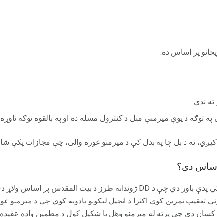
یحاتو پر اساس ده.
ته ندي.
 په توګه د یوې میرمنې منل د کنترول مسله ده او په بالقوه توګه ناوړه 
کیږي، نه د بل چا په بدل کې د میرمنو غوره والی، چې مجازات پکې شا
 اساس دی؟
که څه هم د کورني نظم ساتونکي پدې باور دي چې د DD ژوندانه طرز د بیت ا
 تعقیب تمرین کوي ​​اکثرا د انجیل لیکونو یادونه کوي چې د میرمنو غ
ان دي چې پرته له میرمنو وهل یا ښکیل کول د مطمین واده عقیده ت