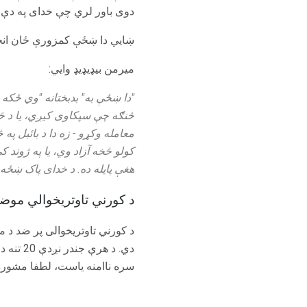
دوی باور لري چې خدای په دې 
ښایي دا ښځې کمزورې ځان انځ
میرمن بیډیډیډ وايي:
"دا ښځې به" بدبختانه "وي ځکه
څنګه چې سپکاوی کیږي، یا د څو
معامله وکړو - زه دا د بائبل 
کولو څخه آزاد وي، یا په ژوند 
هغې پایله ده. د خدای پاک ښځه
د کورني تاوتریخوالي موضو
د کورني تاوتریخوالی پر ضد د مل
دي. د ه
سره ناامنه یاست، لطفا مشوره 