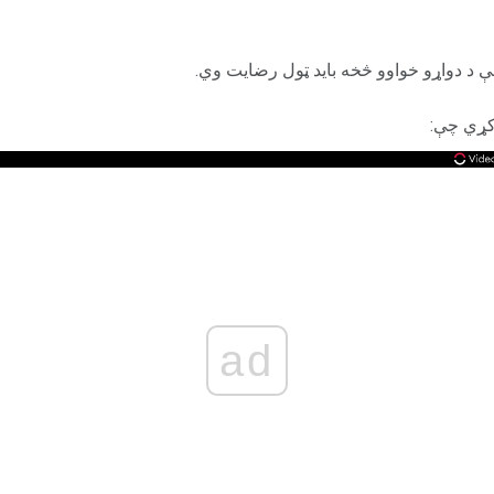
ې د دواړو خواوو څخه باید ټول رضايت وي.
کړي چې:
ad