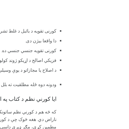
کورنی تقویه د بائبل د غلط تشر
دا واقعا بیژن دی.
کورنی تقویه جنسي جنسي ده.
فزیکي اصالح د اړیکو ژوند کولو 
د اصلاح یا مجازاتو د یوې وسیلې
ودونه دوه ځله مطلقیت ته بلل 
ایا کورني نظم د کتاب په
ناراض دي. هغه څوک چې د کورنی
مطمین کړي، مګر ډیری داسې کس