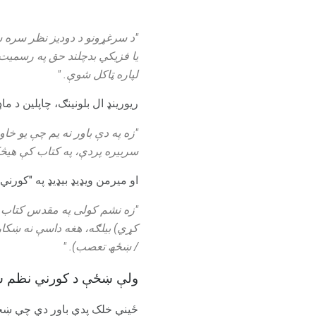
"د سرغړونو د دودیز نظر سره س
یا فزيکي بدچلند حق په رسمیت پ
لپاره ټاکل شوې. "
ریورینډ ال بلونینګ، چاپلین د ما
"زه په دې باور نه یم چې یو خا
سربيره پردې، په کتاب کې هیڅ
او میرمن ویډیډ بیډیډ په "کورن
"زه نشم کولی په مقدس کتاب ک
کړي) بیلګه، هغه داسې نه ښکاري
/ ښځھ تعصب). "
ولې ښځې د کورني نظم س
ځینې ​​خلک پدې باور دي چې ښځ