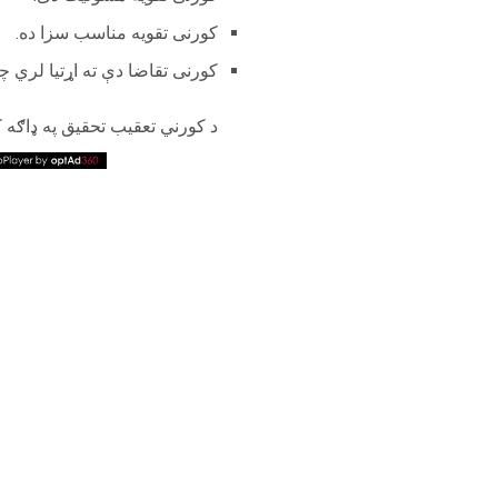
کورنی تقویه مناسب سزا ده.
کورنی تقاضا دې ته اړتیا لري چ
د کورني تعقیب تحقیق په ډاګه 