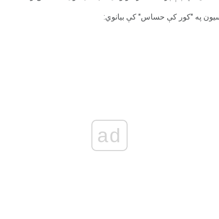
نسيون په "کور کې حساس" کې بيانوي:
ad