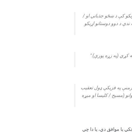
کو کې د ښځو جذباتي او /
ندي د دوو دوستانو اړیکو
 کړي (په زړه پورې)."
رمنې په فزيکي ډول تعقیب
نو (مسیح / کلیسا او میړه
کي یا موافق دي، یا دا چې