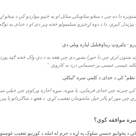
تونزه دا ده چې د ښځو ساتونکي ساتل او په ځینو مواردو کې د ښځو اړی
یژندل کیږي. دا د دوه اړخیزو تسلیمولو څخه ډیر دی او د خدای په توګه 
ډرو - ډاټروټ ریناوفیلیل لپاره ویلي دي:
وند شتون لري چې دا خورا بشپړ دی چې هغه به د دې واک څخه ګټه پورته
کله عیسی عیسی پر جسماني درد نه کاروي. "
ي نظم" کې د خدای د کلمې سره "لیکلي:
ې چېرته چې خدای فرمایي، یا میړه، میړه اجازه ورکوي چې خپلې می
 چې مور او پالر خپل ماشومان تعقیب کړي. د ھغھ د شاګردانو یا پیروا
ره موافقه کوي؟
ې د پخوانیو جنسي سلوک په اړه د جرم له امله د کورنیو تعقیب غوښتون