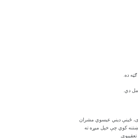
ګټه ده.
مل دي.
لمقدس پر اساس ولاړ دی، ځینې دیني عیسوي مشران
وښتنه کوي چې خپل میړه ته
عقيبوي.