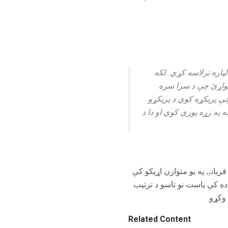
پاره ترلاسه کړي. لکه
 غواړئ چې د سزا سره
چې پریکړه کوي د پریکړو
ه ​​زړه پورې کوي او دا د
قربانۍ په یو متوازن اړیکو کې
نظم واده کې یاست نو تاسو د ترتیب
وکړو.
Related Content