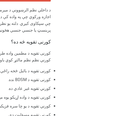
د داخلي نظم الرښوونې د میرمن
اجازه ورکوي چې په واده کې 
چې سپکاوی کیږي. دلته یو نظر د
پربنسټ یا جنسي جنسي هڅونې 
کورنی تقویه څه ده؟
کورنی تقویه د مطمین واده طر
کورني نظم نظم مالتړ کوي باو
کورنی تقویه د بائبل څخه راځي.
کورنی تقویه د BDSM نده.
کورني تقویه غیر عادي ده.
کورنی تقویه د واده اړیکو یوه م
کورني تقویه د یو چا سره فزیک
کورنی تقویه مسؤلیت دی.