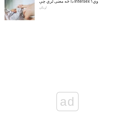
دا څه معنی لري چې Intersex وي؟
اړیکې
ad