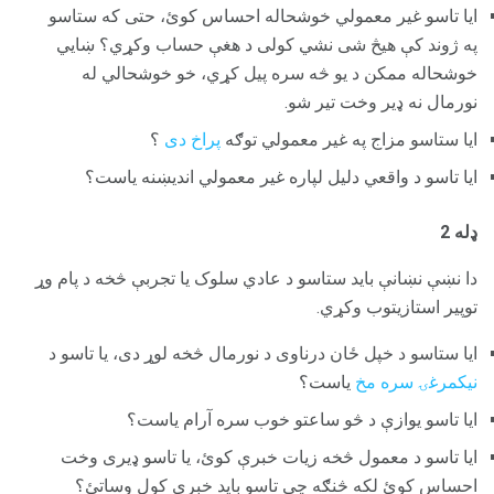
ایا تاسو غیر معمولي خوشحاله احساس کوئ، حتی که ستاسو
په ژوند کې هیڅ شی نشي کولی د هغې حساب وکړي؟ ښايي
خوشحاله ممکن د یو څه سره پیل کړي، خو خوشحالي له
نورمال نه ډیر وخت تیر شو.
ایا ستاسو مزاج په غیر معمولي توګه
پراخ دی
؟
ایا تاسو د واقعي دلیل لپاره غیر معمولي اندیښنه یاست؟
ډله 2
دا نښې نښانې باید ستاسو د عادي سلوک یا تجربې څخه د پام وړ
توپیر استازیتوب وکړي.
ایا ستاسو د خپل ځان درناوی د نورمال څخه لوړ دی، یا تاسو د
نیکمرغۍ سره مخ
یاست؟
ایا تاسو یوازې د څو ساعتو خوب سره آرام یاست؟
ایا تاسو د معمول څخه زیات خبرې کوئ، یا تاسو ډیری وخت
احساس کوئ لکه څنګه چې تاسو باید خبرې کول وساتئ؟