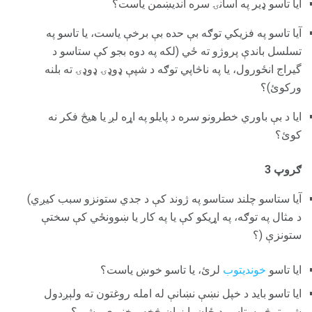
ایا تاسو ډیر په اسانۍ سره اندیښمن یاست؟
آیا تاسو په فزیکي توګه بې حده بې برخې یاست، یا تاسو په
تسلسل باندې پروژو ته ځي (لکه په دوه بجو کې ستاسو د
گیراج انځورول، یا په ناڅاپي توګه د شپې ډوډۍ ډوډۍ ته بلنه
ورکوئ)؟
ایا د بې باوري خطرونو سره د پایلو په اړه لږ یا هیڅ فکر نه
کوئ؟
ګروپ 3
آیا ستاسو چلند ستاسو په ژوند کې د جدي ستونزو سبب کیږي)
د مثال په توګه، په اړیکو کې یا په کار یا ښوونځي کې سختې
ستونزې (؟
ایا تاسو
خوندیتوب
لرئ، یا تاسو خوښ یاست؟
ایا تاسو باید د خپل نښې نښانې له امله روغتون ته ولېږدول
شي ترڅو ستاسو د ځان یا زیان څخه مخنیوی وشي؟