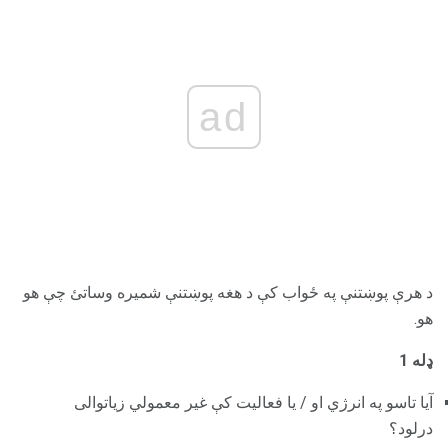
ad
د هرې پوښتنې په ځواب کې د هغه پوښتنې شمیره وساتئ چې هو
هو.
ډله 1
آیا تاسو په انرژي او / یا فعالیت کې غیر معمولي زیاتوالی
درلود؟