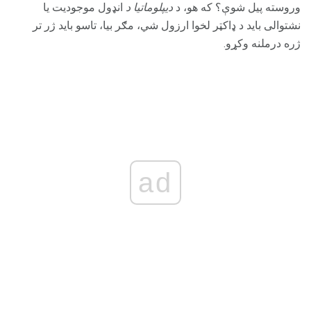
وروسته پیل شوې؟ که هو، د
دیپلوماتیا د
انډول موجودیت یا
نشتوالى باید د ډاکټر لخوا ارزول شي، مګر بیا، تاسو باید ژر تر
ژره درملنه وکړو.
ad