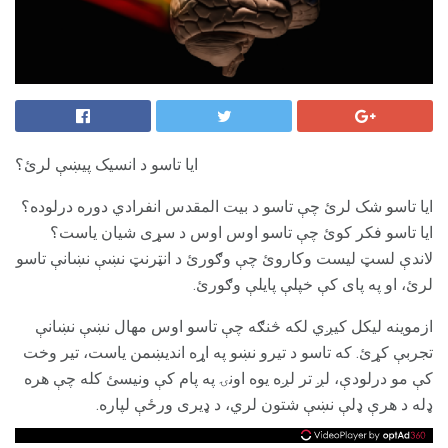
ایا تاسو د انسيک پیښې لرئ؟
ایا تاسو شک لرئ چې تاسو د بیت المقدس انفرادي دوره درلوده؟
ایا تاسو فکر کوئ چې تاسو اوس اوس د سړی شیان یاست؟
لاندې لسټ لیست وکاروئ چې وګورئ د انټرنټ نښې نښانې تاسو
لرئ، او په پای کې خپلې پایلې وګورئ.
ازموینه لیکل کیږي لکه څنګه چې تاسو اوس مهال نښې نښانې
تجربې کړئ. که تاسو د تیرو نښو په اړه اندیښمن یاست، تیر وخت
کې مو درلودې، لږ تر لږه یوه اونۍ په پام کې ونیسئ کله چې هره
ډله د هرې ډلې نښې شتون لري، د ډیری ورځې لپاره.