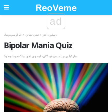
ad
د بیپلورډ اختر
نښې نښانې
انیا او هپومومیایا
Bipolar Mania Quiz
by مارکیا پرس؛ د سټیفن ګان، ایم ډی لخوا بیاکتنه وشوه