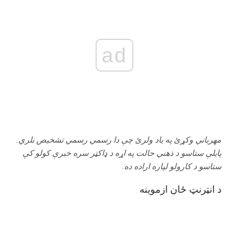
ad
مهرباني وکړئ په یاد ولرئ چې دا رسمي رسمي تشخیص نلري.
پایلې ستاسو د ذهني حالت په اړه د ډاکټر سره خبرې کولو کې
ستاسو د کارولو لپاره اراده ده.
د انټرنټ ځان ازموینه