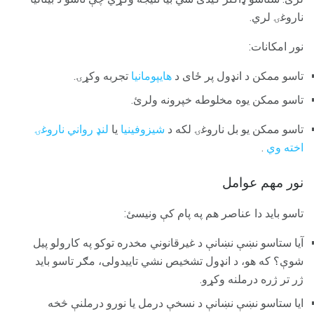
ناروغۍ لري.
نور امکانات:
تاسو ممکن د انډول پر ځای د
هایپومانیا
تجربه وکړۍ.
تاسو ممکن یوه مخلوطه خپرونه ولرئ.
تاسو ممکن یو بل ناروغۍ لکه د
شیزوفینیا
یا
لنډ رواني ناروغۍ
اخته وي
.
نور مهم عوامل
تاسو باید دا عناصر هم په پام کې ونیسئ:
آیا ستاسو نښې نښانې د غیرقانوني مخدره توکو په کارولو پیل
شوې؟ که هو، د انډول تشخیص نشي تاییدولی، مګر تاسو باید
ژر تر ژره درملنه وکړو.
ایا ستاسو نښې نښانې د نسخې درمل یا نورو درملنې څخه