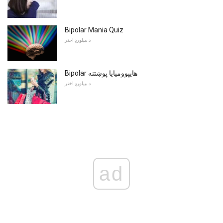
Bipolar Mania Quiz
د بیپلورډ اختر
Bipolar هایپوومیایا پوښتنه
د بیپلورډ اختر
ad