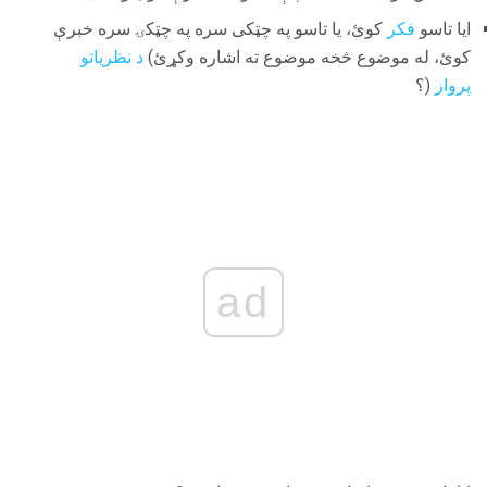
ایا تاسو
فکر
کوئ، یا تاسو په چټکی سره په چټکۍ سره خبرې
کوئ، له موضوع څخه موضوع ته اشاره وکړئ)
د نظریاتو
پرواز
(؟
ad