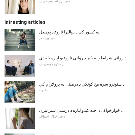
د ټولنیزې اندیښنې خرابی
Intresting articles
په کشور کې د بیپالیرا ناروغۍ پوهیدل
د بیپلورډ اختر
د رواني شرایطو په څیر د رواني ناروغیو لپاره څه دي
د زده کوونکو سرچینې
د ستونزو سره مخ کونکي د درملنې په پروګرام کې
نظرونه
د خوارځواکۍ د اخته کیدو لپاره د درملنې ستراتیژی
د خوارځواکۍ اختطاف