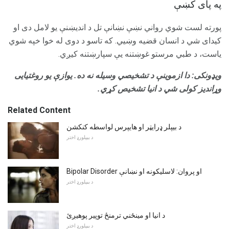
په پای کښې
پورته لست شوي رواني نښې نښانې تل د اندیښنې یو لامل دی او
کیدای شي د انسان قضیه وښيي. که تاسو د دوی له خوا خپه شوي
یاست، د طبي مرستو غوښتنه یې سپارښتنه کیږي.
ویډونکی: دا ازموینې د تشخیصي وسیله نه ده.
یوازې یو روغتیایی
وړاندیز کولی شي د انیا تشخیص کړي.
Related Content
د بیپلر ډرایټر او هایپرس لواسطه کنکشن
د بیپلورډ اختر
Bipolar Disorder او پروان: لاسلیکونه او نښانې
د بیپلورډ اختر
د انیا او مینځني ترمنځ توپیر پوهیږئ
د بیپلورډ اختر