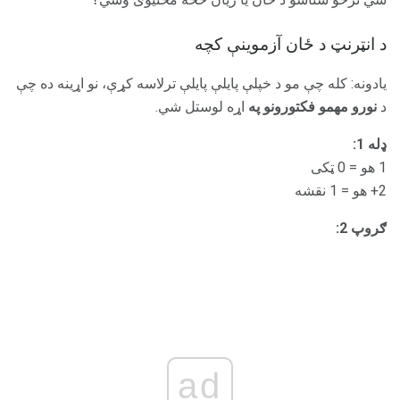
د انټرنټ د ځان آزموینې کچه
یادونه: کله چې مو د خپلې پایلې پایلې ترلاسه کړې، نو اړینه ده چې
د
نورو مهمو فکتورونو په
اړه لوستل شي.
ډله 1:
1 هو = 0 ټکی
2+ هو = 1 نقشه
ګروپ 2:
ad