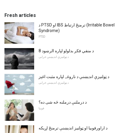
Fresh articles
د PTSD او IBS ترمنځ ارتباط (Irritable Bowel
Syndrome)
PTSD
د منفي فکر بدلولو لپاره الرښود 8
د ټولنیزې اندیښنې خرابی
د ټولنیزې اندیښنې د ناروغۍ لپاره مثبت اغېز
د ټولنیزې اندیښنې خرابی
د درملنې درملنه څه شی ده؟
فوبیا
د اراورفوبیا او ټولنیز اندیښنې ترمنځ اړیکه