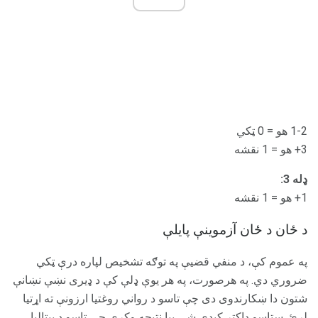
1-2 هو = 0 ټکي
3+ هو = 1 نقشه
ډله 3:
1+ هو = 1 نقشه
د ځان د ځان آزموینې پایلې
په عموم کې، د منفي قضیې په توګه تشخیص لپاره درې ټکي
ضروري دي. په هرصورت، په هر یوې ډلې کې د ډیری نښې نښانې
شتون دا ښکارندوی دی چې تاسو د رواني روغتیا ارزونې ته اړتیا
لرئ. ستاسو ډاکتر کیدی شي بیا نتیجه وکړي چې تاسو د بیتالیا