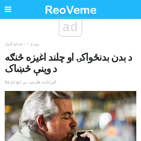
ad
روږدي
د شرابو کارول
د بدن بدنځواکۍ او چلند اغیزه څنګه
د وینې څښاک
by الیزابابت هارتنی، پی ایچ ڈی