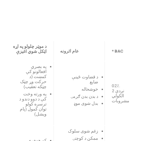
د موټر چلولو په اړه
BAC *
عام اثرونه
اټکل شوي اغیزې
په بصري
افعالونو کې
کمښت (د
د قضاوت ځینې
حرکت وړ چټک
ضایع
.02٪
چټکه تعقیب)
خوشحاله
نږدې 2
په ورته وخت
الکولي
د بدن بدن ګرمۍ
کې د دوو دندو د
مشروبات
بدل شوی موډ
ترسره کولو
توان کمول (پام
ویشل)
زغم شوی سلوک
ممکن د کوچنۍ
کم همغږي