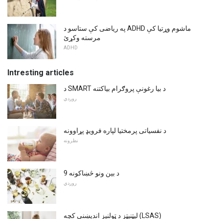
په ریاضی کې ستاسو د ADHD ماشوم وړتیا کې
مرسته وکړئ
ADHD
Intresting articles
د SMART د بیا رغونې پروګرام بیاکتنه
روږدي
د نفسیاتی پرمختیا لپاره فرویډ پړاوونه
نظرونه
9 د بین ونو څښاکونه
روږدي
ليټنيټز د ټولنيز انديښنې کچه (LSAS)