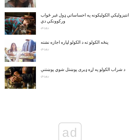
انتيزوليکي الکوليکونه په احساساتي ډول غير ځواب
ورکوونکي دي
روږدي
پنځه الکولو ته د الکولو لپاره اجازه نشته
روږدي
د شراب الکولو په اړه ډیری پوښتل شوي پوښتنې
روږدي
ad