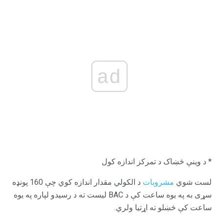
ad
* د وینې څښاک د تمرکز اندازه کول
لست شوي
مشروبات
د الکولي مقدار اندازه کوي چې 160 پونډه
سړی به په یوه ساعت کې د BAC لیست ته د رسیدو لپاره په یوه
ساعت کې څښلو ته اړتیا ولري.