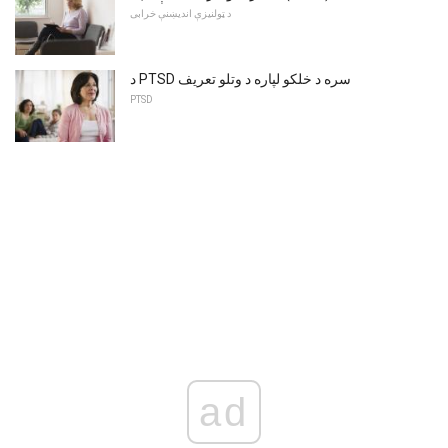
د ټولنیزې اندیښنې خرابی
د PTSD سره د خلکو لپاره د وتلو تعریف
PTSD
ad