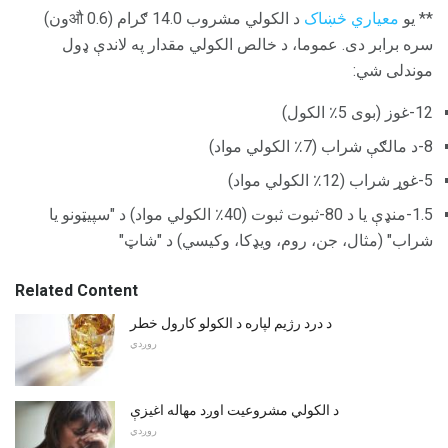
** یو
معیاري څښاک
د الکولي مشروب 14.0 ګرام (0.6 औون)
سره برابر دی. عموما، د خالص الکولي مقدار په لاندې ډول
موندلی شي:
12-غوز (بوی 5٪ الکول)
8-د مالګې شراب (7٪ الکولي مواد)
5-غوړ شراب (12٪ الکولي مواد)
1.5-منډې یا د 80-ثبوت ثبوت (40٪ الکولي مواد) د "سپیټونو یا
شراب" (مثال، جن، روم، ویډکا، وکیسي) د "شاټ"
Related Content
د درد رژیم لپاره د الکولو کارول خطر
روږدي
د الکولي مشروعیت اوږد مهاله اغیزې
روږدي