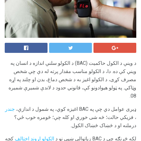
د وینې د الکول حاکمیت (BAC) د الکولو سلنې اندازه د انسان په
وینې کې ده. دا، د الکولو مناسب مقدار پرته له دې چې شخص
مصرف کړی، د الکولو اغیز به د شخص دماغ، بدن او چلند په اړه
وټاکي. په ټولو هیوادونو کې، قانوني حدود د لاندې شمیرې شمیره
08.
ډیری عوامل دي چې په BAC اغیزه کوي، په شمول د اندازې،
جندر
، فزیکي حالت؛ څه شی خوري او کله چې؛ څومره خوب ځي؟
درملنه او د څښاک څښاک الکول.
لکه څرنګه چې د BAC زیاتوالی ښیې نو د
الکولو اړوند اختالف
کچه