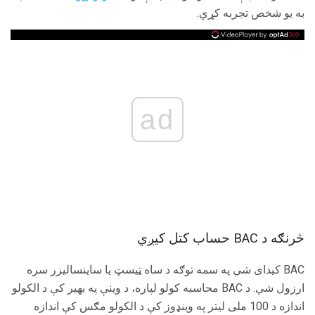
به یو شخص تجربه کړي.
ad
څرنګه د BAC حساب کتل کیږي
BAC کیدای شي په سمه توګه د ساه ټیسټ یا ساینساليزر سره
ارزول شي. د BAC محاسبه کولو لپاره، د وینې په بهیر کې د الکولو
اندازه د 100 ملی لیتر په وینډوز کې د الکولو مګس کې اندازه