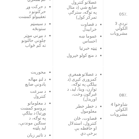
عضلاتو کنترول
د حرکت وړ
ضایع شي (د مثال
حرکتونو د
په توګه، سترګې
.05٪
تعقیبولو کمښت
تمرکز کول)
نږدې 3
د سیسټم
د قضاوت
الکولي
ستونځه
خرابیدل
مشروبات
د بیړني موټر
عموما ښه
چلونې حالتونو
احساس
ته کم ځواب
ټيټه خبرتیا
د منع کولو خپرول
محوریت
د عضلاتو همغږی
د لنډ مهاله
کمزوری کیږی (د
یادونې ضایع
بیلګې په توګه،
توازن، وینا، لید، د
د سرعت
غبرګون وخت،
.08٪
کنترول
اوریدل)
د معلوماتو
شاوخوا 4
د خطر خطر
پروسو کمښت
الکولي
معلومول
وړتیا) د بیلګې
مشروبات
په توګه، د
قضاوت، ځان
سنګین موندنې،
کنترول، استدلال
لید پلټنه
او حافظه بې
برخې دي
د تاثیر زیان