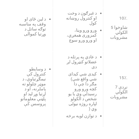
د غبرګون د وخت
.10٪
او کنترول روښانه
د لین ځای او
کول
وقف په مناسبه
شاوخوا 5
توګه ساتل د
ورو ورو وینا،
الکولي
وړتیا کموالی
کمزوری همغږي،
مشروبات
او ورو ورو سوچ
د عادي په پرتله د
عضلاتو کنټرول لږ
دی
د وسایطو
کیدی شي کیدای
کنترول کې
.15٪
شي واقع شي)
نیمګړتیاوې، د
مګر دا چې دا
موټر چلولو ته
نږدې 7
کچه ورو ورو
پاملرنه، او د
الکولي
رسیدلې وي یا یو
اړتیا وړ لید او
مشروبات
شخص د الکولو
پلټنې معلوماتو
لپاره روژه نیولی
پروسس کې
وي (
د توازن لویه برخه