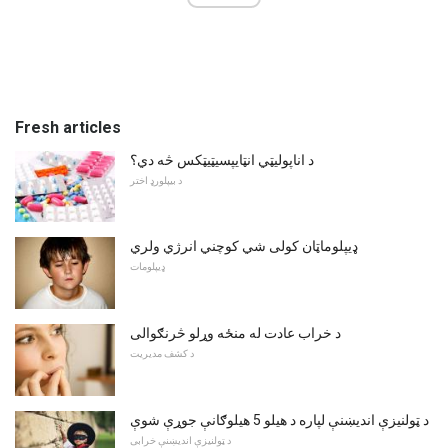
Fresh articles
د اناپوليټي انټايپسيټيټکس څه دي؟
د بیپلورډ اختر
ډیپلوماټان کولی شي کوچني انرژي ولري
ډیپلومات
د خراب عادت له منځه وړلو څرنګوالی
د کشف مدیریت
د ټولنیزې اندیښنې لپاره د هیلو 5 هیلوګانې جوړې شوې
د ټولنیزې اندیښنې خرابی