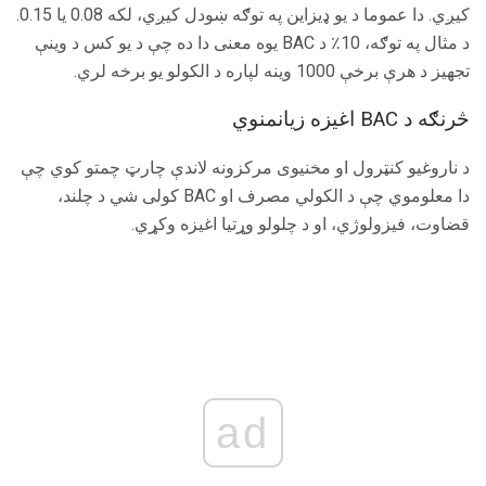
کیږي. دا عموما د یو ډیزاین په توګه ښودل کیږي، لکه 0.08 یا 0.15.
د مثال په توګه، 10٪ د BAC یوه معنی دا ده چې د یو کس د وینې
تجهیز د هرې برخې 1000 وینه لپاره د الکولو یو برخه لري.
څرنګه د BAC اغیزه زیانمنوي
د ناروغیو کنټرول او مخنیوی مرکزونه لاندې چارټ چمتو کوي چې
دا معلوموي چې د الکولي مصرف او BAC کولی شي د چلند،
قضاوت، فیزولوژي، او د چلولو وړتیا اغیزه وکړي.
ad