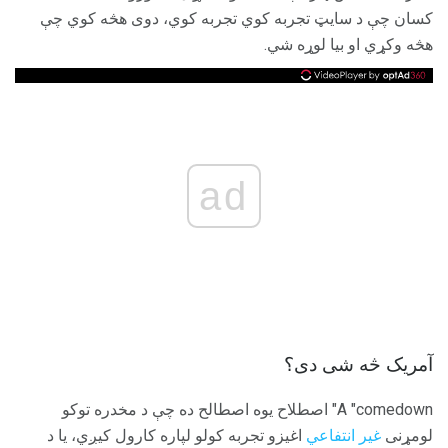
کسان چې د سایټ تجربه کوي تجربه کوي، دوی هڅه کوي چې
هڅه وکړي او بیا لوړه شي.
ad
آمریک څه شی دی؟
A "comedown" اصطلاح یوه اصطالح ده چې د مخدره توکو
لومړنی
غیر انتفاعي
اغیزو تجربه کولو لپاره کارول کیږي، یا د