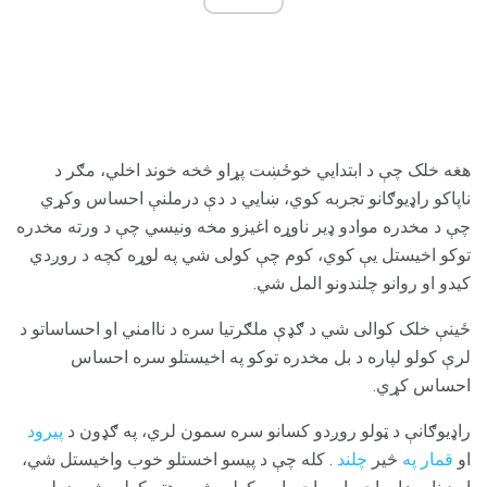
هغه خلک چې د ابتدايي خوځښت پړاو څخه خوند اخلي، مګر د
ناپاکو راډیوګانو تجربه کوي، ښايي د دې درملنې احساس وکړي
چې د مخدره موادو ډیر ناوړه اغیزو مخه ونیسي چې د ورته مخدره
توکو اخیستل یې کوي، کوم چې کولی شي په لوړه کچه د روږدي
کیدو او روانو چلندونو المل شي.
ځینې ​​خلک کوالی شي د ګډې ملګرتیا سره د ناامني او احساساتو د
لرې کولو لپاره د بل مخدره توکو په اخیستلو سره احساس
احساس کړي.
راډیوګانې د ټولو روږدو کسانو سره سمون لري، په ګډون د
پیرود
او
قمار په
څیر
چلند
. کله چې د پیسو اخستلو خوب واخیستل شي،