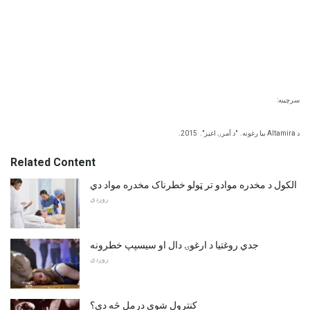
سرچینه:
د Altamira بیا رغونه.
"د آمرۍ اغیز".
2015.
Related Content
الکول د مخدره موادو تر ټولو خطرناک مخدره مواد دي
روږدي
جدي روغتیا د ارغوۍ دال او سیسپپ خطرونه
روږدي
کنترول شوي درمل څه دي؟