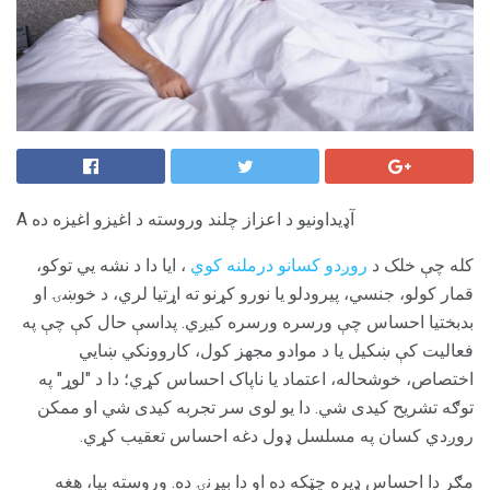
A آډیداونیو د اعزاز چلند وروسته د اغیزو اغیزه ده
کله چې خلک د
روږدو کسانو درملنه کوي
، ایا دا د نشه یي توکو،
قمار کولو، جنسي، پیرودلو یا نورو کړنو ته اړتیا لري، د خوښۍ او
بدبختیا احساس چې ورسره ورسره کیږي. پداسې حال کې چې په
فعالیت کې ښکیل یا د موادو مجهز کول، کاروونکي ښايي
اختصاص، خوشحاله، اعتماد یا ناپاک احساس کړي؛ دا د "لوړ" په
توګه تشریح کیدی شي. دا یو لوی سر تجربه کیدی شي او ممکن
روږدي کسان په مسلسل ډول دغه احساس تعقیب کړي.
مګر دا احساس ډیره چټکه ده او دا بیړنۍ ده. وروسته بیا، هغه