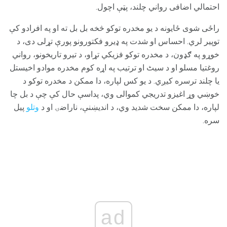
احتمالي اضافی رواني چلند، پټې اچول.
راځی شوی ځایونه د یو مخدره توکو څخه بل بل ته او په افرادو کې
توپیر لري. احساس او شدت په ډیرو فکتورونو پورې تړلی دی، د
خوړو په ګډون، د مخدره توکو فزیکي تړاو، د تیرو تاریخونو، رواني
روغتیا مسلو او د سیٹ او ترتیب په اړه کوم مخدره موادو اخیستل
یا چلند ترسره کیږي. د یو کس لپاره، دا ممکن د مخدره توکو د
خوښي وړ اغیزو تدریجي کموالی وي، پداسې حال کې چې د بل چا
لپاره، دا ممکن سخت شدید وي، د اندیښنې، ناراضۍ او د
وتلو
پیل
سره.
ad