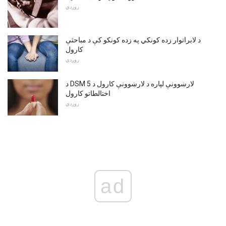
روږدي
د لابراتوار زده کونکي په زده کونکو کې د مباحثې
کارول
روږدي
د DSM 5 لارښوونې لپاره د لارښوونې کارول د
اختالطاتو کارول
روږدي
ad