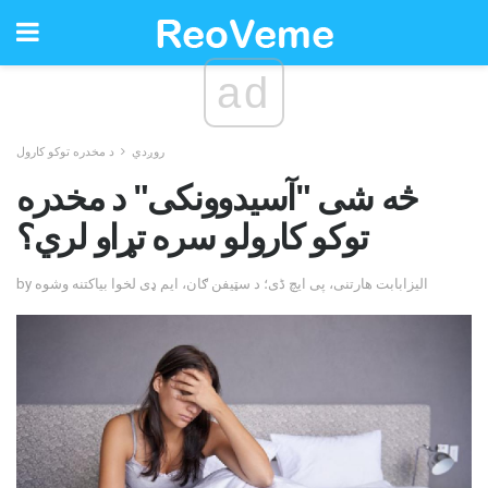
ad
روږدي
د مخدره توکو کارول
څه شی "آسیدوونکی" د مخدره
توکو کارولو سره تړاو لري؟
by الیزابابت هارتنی، پی ایچ ڈی؛ د سټیفن ګان، ایم ډی لخوا بیاکتنه وشوه