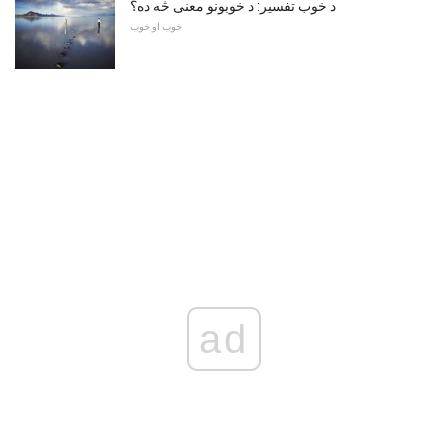
د خوب تفسیر: د خوبونو معنی څه ده؟
خوب او خوب
ad