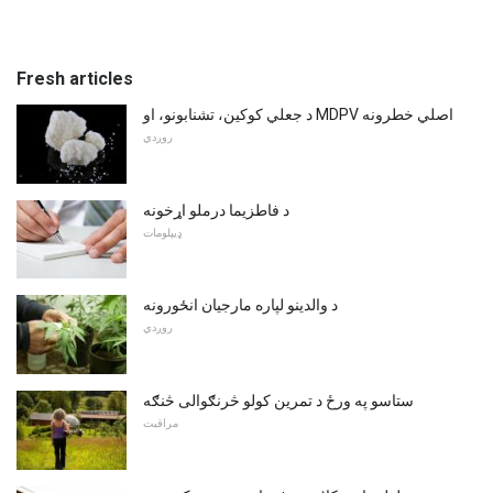
Fresh articles
د جعلي کوکین، تشنابونو، او MDPV اصلي خطرونه
روږدي
د فاطزیما درملو اړخونه
ډیپلومات
د والدینو لپاره مارجیان انځورونه
روږدي
ستاسو په ورځ د تمرین کولو څرنګوالی څنګه
مراقبت