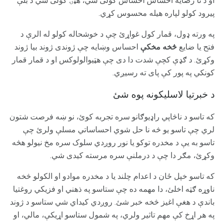
او د نا رضایه احساس احساس کولی شي، هټۍ کولی شي د بلې
پیرود کولو لپاره هیله محسوس کړي.
په ورته ډول، قمار کول غواړئ چې د خوشحاله کولو له الرې د
فتح یا ضایع
څخه مخکې
احساس وښایه چې ژوندی ژوند بیا ژوند
وکړئ. د ګډې کچې شدت دا دی چې هټیوالولوکس او د قمار قمار
کونکي په پور کې پای ته رسیږي.
د خبرتیا لاسلیکونه پوه شئ
که تاسو د ناڅاپي راډیوګانو سره تجربه کوئ، نو ښه فرصت شتون
لري چې تاسو یو څه نا حل شوي احساساتي مسلې ولرئ چې
تاسو به یې د مخدره توکو یا نور روږدي سلوک سره مخ نیولو هڅه
وکړئ، مګر دا چې د درملنې سره مرسته کیدی شي.
که تاسو خپل ځان د اعدام چلند یا د مخدره موادو او الکولو څخه
ناوړه ګټه اخلئ، دا مهمه ده چې ستاسو په ذهني او فزیکي روغتیا
باندې د هغې اغیز څخه خبر شئ. روږدي کیداي شي ستاسو د ژوند
په هر اړخ کې مهم تاثیر ولري، په شمول ستاسو اړیکې، مالي، او