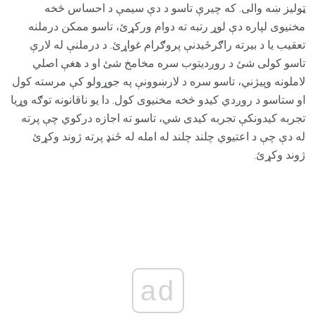
ټولیز ښه والی. که چیرې تاسو د دې سیمې د احساس څخه
مخنیوی لپاره دې لوړ رتبه ته دوام ورکړئ، تاسو ممکن درملنه
تعقیب یا د بیرته راګرځیدنې پروګرام غواړئ. د درملنې له لارې
تاسو کولی شئ د روږديتوب سره مخامخ شئ او د هغې اصلي
لاملونه وپیژني، تاسو سره د لارښوونې په جوړولو کې مرسته کول
او ستاسو د روږدي کیدو څخه مخنیوی کول. دا یو ناقانونه توګه وړیا
تجربه کیدونکې تجربه کیدی شي، تاسو ته اجازه درکوي چې پرته
له دې چې د اعتیوي چلند چلند له امله له ځنډ پرته ژوند وکړئ
ژوند وکړئ.
ad