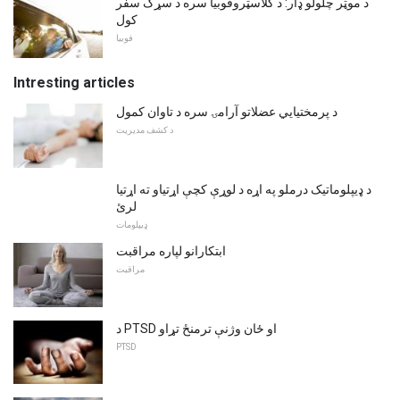
د موټر چلولو ډار: د کلاسټروفوبیا سره د سړک سفر
کول
فوبیا
Intresting articles
د پرمختیایي عضلاتو آرامۍ سره د تاوان کمول
د کشف مدیریت
د ډیپلوماتیک درملو په اړه د لوړې کچې اړتیاو ته اړتیا
لرئ
ډیپلومات
ابتکارانو لپاره مراقبت
مراقبت
د PTSD او ځان وژنې ترمنځ تړاو
PTSD